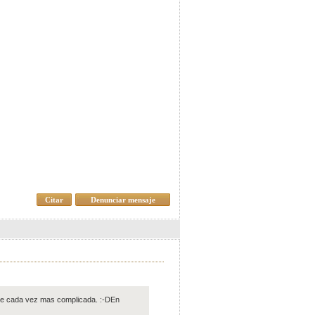
Citar
Denunciar mensaje
ece cada vez mas complicada. :-DEn