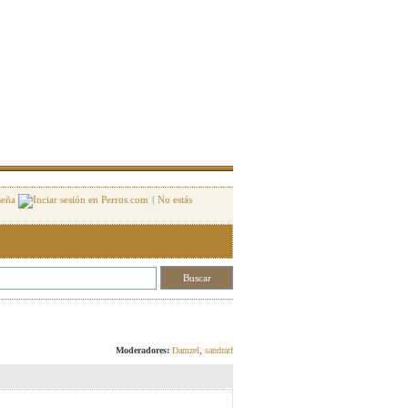
seña
|
No estás
Responder
Moderadores:
Damzel
,
sandrarf