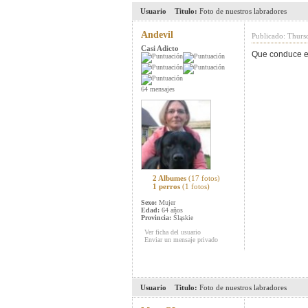
Usuario
Titulo:
Foto de nuestros labradores
Andevil
Publicado: Thurs
Casi Adicto
Que conduce e
64 mensajes
2 Albumes
(17 fotos)
1 perros
(1 fotos)
Sexo:
Mujer
Edad:
64 años
Provincia:
Śląskie
Ver ficha del usuario
Enviar un mensaje privado
Usuario
Titulo:
Foto de nuestros labradores