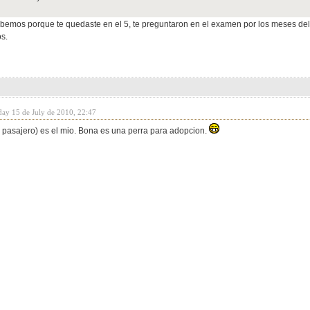
bemos porque te quedaste en el 5, te preguntaron en el examen por los meses de
s.
day 15 de July de 2010, 22:47
 pasajero) es el mio. Bona es una perra para adopcion.