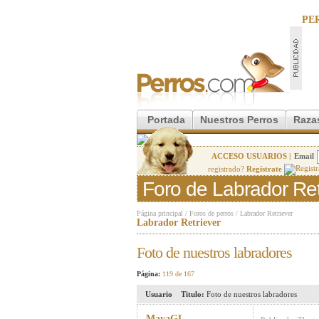
PE
Portada
Nuestros Perros
Raza
ACCESO USUARIOS |
Email
registrado?
Regístrate
Foro de Labrador Ret
Página principal
/
Foros de perros
/
Labrador Retriever
Labrador Retriever
Foto de nuestros labradores
Página:
119 de 167
Usuario
Titulo:
Foto de nuestros labradores
MayaGL