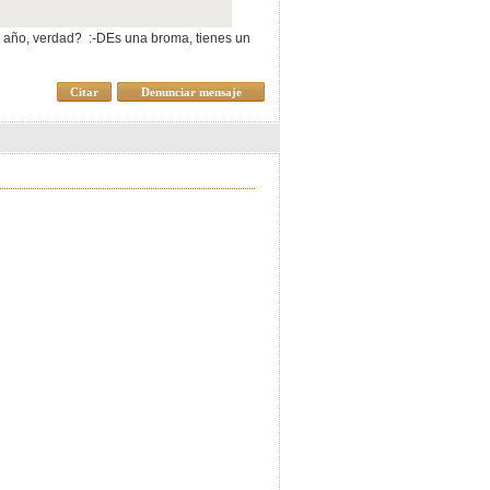
l año, verdad? :-DEs una broma, tienes un
Citar
Denunciar mensaje