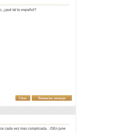
o, ¿qué tal tu español?
Citar
Denunciar mensaje
ece cada vez mas complicada. :-DEn june