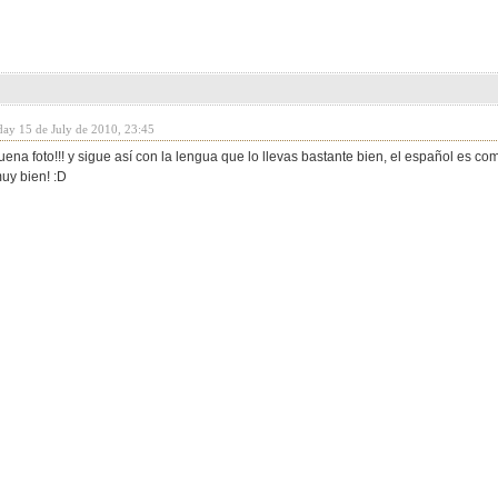
day 15 de July de 2010, 23:45
ena foto!!! y sigue así con la lengua que lo llevas bastante bien, el español es co
uy bien! :D