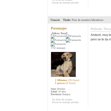
Enviar un mensaje privado
Usuario
Titulo:
Foto de nuestros labradores
Personajes
Publicado: Thurs
¡Adicto Total!
Andevil, muy bu
pero se te da m
1732 mensajes
2 Albumes
(26 fotos)
1 perros
(0 fotos)
Sexo:
Hombre
Edad:
50 años
Provincia:
Badajoz
Ver ficha del usuario
Enviar un mensaje privado