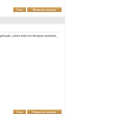
Citar
Denunciar mensaje
mplicado, sobre todo los tiempos verbales,
Citar
Denunciar mensaje