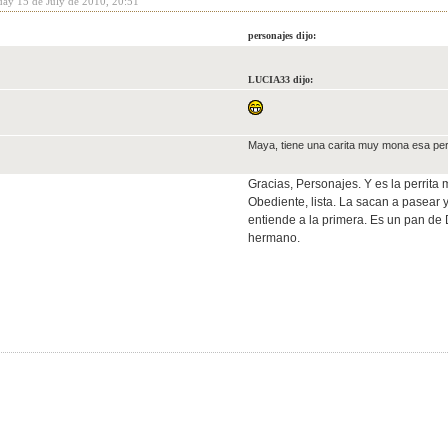
day 15 de July de 2010, 20:51
personajes dijo:
LUCIA33 dijo:
Maya, tiene una carita muy mona esa per
Gracias, Personajes. Y es la perrit
Obediente, lista. La sacan a pasear y 
entiende a la primera. Es un pan de 
hermano.