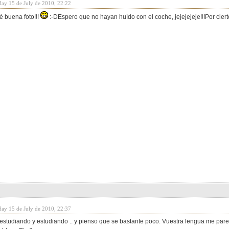
day 15 de July de 2010, 22:22
é buena foto!!!
:-DEspero que no hayan huído con el coche, jejejejeje!!!Por ciert
day 15 de July de 2010, 22:37
estudiando y estudiando .. y pienso que se bastante poco. Vuestra lengua me par