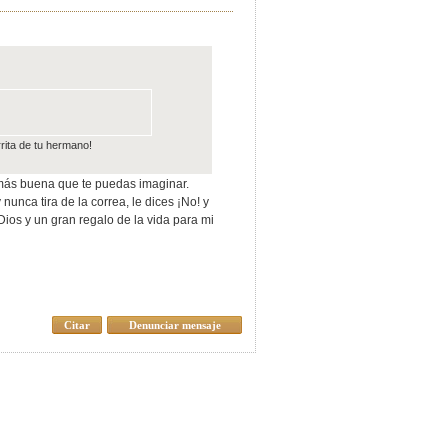
rita de tu hermano!
a más buena que te puedas imaginar.
nunca tira de la correa, le dices ¡No! y
Dios y un gran regalo de la vida para mi
Citar
Denunciar mensaje