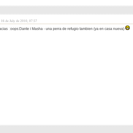
 16 de July de 2010, 07:57
acias :oops:Dante i Masha - una perra de refugio tambien (ya en casa nueva)