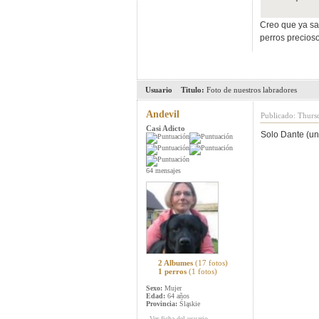
Creo que ya sa
perros precioso
Usuario
Titulo:
Foto de nuestros labradores
Andevil
Publicado: Thurs
Casi Adicto
Solo Dante (un
64 mensajes
2 Albumes
(17 fotos)
1 perros
(1 fotos)
Sexo:
Mujer
Edad:
64 años
Provincia:
Śląskie
Ver ficha del usuario