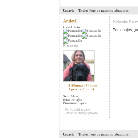
Usuario
Titulo:
Foto de nuestros labradores
Andevil
Publicado: Friday
Casi Adicto
Personajes, gr
64 mensajes
2 Albumes
(17 fotos)
1 perros
(1 fotos)
Sexo:
Mujer
Edad:
64 años
Provincia:
Śląskie
Ver ficha del usuario
Enviar un mensaje privado
Usuario
Titulo:
Foto de nuestros labradores