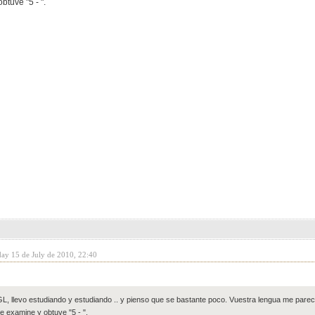
tuve "5 - ".
day 15 de July de 2010, 22:40
, llevo estudiando y estudiando .. y pienso que se bastante poco. Vuestra lengua me par
e examine y obtuve "5 - ".