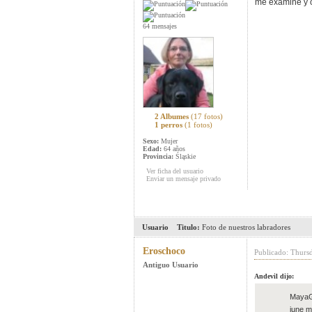
me examine y ob
64 mensajes
2 Albumes
(17 fotos)
1 perros
(1 fotos)
Sexo:
Mujer
Edad:
64 años
Provincia:
Śląskie
Ver ficha del usuario
Enviar un mensaje privado
Usuario
Titulo:
Foto de nuestros labradores
Eroschoco
Publicado: Thurs
Antiguo Usuario
Andevil dijo:
MayaGL
june m