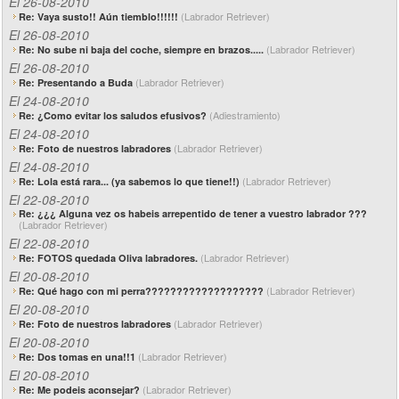
El 26-08-2010
(Labrador Retriever)
Re: Vaya susto!! Aún tiemblo!!!!!!
El 26-08-2010
(Labrador Retriever)
Re: No sube ni baja del coche, siempre en brazos.....
El 26-08-2010
(Labrador Retriever)
Re: Presentando a Buda
El 24-08-2010
(Adiestramiento)
Re: ¿Como evitar los saludos efusivos?
El 24-08-2010
(Labrador Retriever)
Re: Foto de nuestros labradores
El 24-08-2010
(Labrador Retriever)
Re: Lola está rara... (ya sabemos lo que tiene!!)
El 22-08-2010
Re: ¿¿¿ Alguna vez os habeis arrepentido de tener a vuestro labrador ???
(Labrador Retriever)
El 22-08-2010
(Labrador Retriever)
Re: FOTOS quedada Oliva labradores.
El 20-08-2010
(Labrador Retriever)
Re: Qué hago con mi perra???????????????????
El 20-08-2010
(Labrador Retriever)
Re: Foto de nuestros labradores
El 20-08-2010
(Labrador Retriever)
Re: Dos tomas en una!!1
El 20-08-2010
(Labrador Retriever)
Re: Me podeis aconsejar?