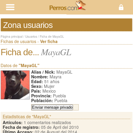
Zona usuarios
Página principal
/
Usuarios
/
Ficha de MayaGL
Fichas de usuarios -
Ver ficha
MayaGL
Ficha de...
Datos de
"MayaGL"
Alias / Nick:
MayaGL
Nombre:
Mayra
Edad:
51 años
Sexo:
Mujer
Pais:
Mexico
Provincia:
Puebla
Población:
Puebla
Estadisticas de "MayaGL"
Artículos:
1 comentarios realizados
Fecha de registro:
05 de April del 2010
Último Acceso:
02 de August del 2014