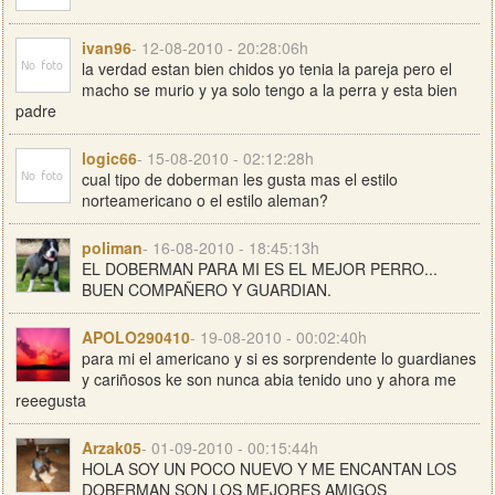
ivan96
- 12-08-2010 - 20:28:06h
la verdad estan bien chidos yo tenia la pareja pero el
macho se murio y ya solo tengo a la perra y esta bien
padre
logic66
- 15-08-2010 - 02:12:28h
cual tipo de doberman les gusta mas el estilo
norteamericano o el estilo aleman?
poliman
- 16-08-2010 - 18:45:13h
EL DOBERMAN PARA MI ES EL MEJOR PERRO...
BUEN COMPAÑERO Y GUARDIAN.
APOLO290410
- 19-08-2010 - 00:02:40h
para mi el americano y si es sorprendente lo guardianes
y cariñosos ke son nunca abia tenido uno y ahora me
reeegusta
Arzak05
- 01-09-2010 - 00:15:44h
HOLA SOY UN POCO NUEVO Y ME ENCANTAN LOS
DOBERMAN SON LOS MEJORES AMIGOS