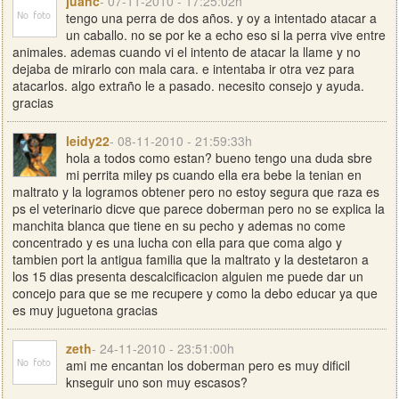
juanc
- 07-11-2010 - 17:25:02h
tengo una perra de dos años. y oy a intentado atacar a
un caballo. no se por ke a echo eso si la perra vive entre
animales. ademas cuando vi el intento de atacar la llame y no
dejaba de mirarlo con mala cara. e intentaba ir otra vez para
atacarlos. algo extraño le a pasado. necesito consejo y ayuda.
gracias
leidy22
- 08-11-2010 - 21:59:33h
hola a todos como estan? bueno tengo una duda sbre
mi perrita miley ps cuando ella era bebe la tenian en
maltrato y la logramos obtener pero no estoy segura que raza es
ps el veterinario dicve que parece doberman pero no se explica la
manchita blanca que tiene en su pecho y ademas no come
concentrado y es una lucha con ella para que coma algo y
tambien port la antigua familia que la maltrato y la destetaron a
los 15 dias presenta descalcificacion alguien me puede dar un
concejo para que se me recupere y como la debo educar ya que
es muy juguetona gracias
zeth
- 24-11-2010 - 23:51:00h
ami me encantan los doberman pero es muy dificil
knseguir uno son muy escasos?