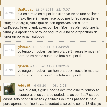
DraKoJac
- 22-07-2011 - 22:13:57h
ola esta raza es super lindisima yo tenco uno se llama
drako tiene 9 meses, ace poco me lo regalaron, tiene
mucgha energia, claro que no son agresivos son supere
cariñosos, fieles y amigables con los niñosmas bien solo tine la
fama y la apariencia pero les asguro que no se arepentiran de
tener un perro asi. saludos
gina345
- 13-08-2011 - 01:34:25h
yo tengo un doberman hembra de 3 meses lo mostrari
pero no se como subir una foto a mi perfil
gina345
- 13-08-2011 - 01:36:24h
yo tengo un doberman hembra de 3 meses lo mostrari
pero no se como subir una foto a mi perfil
Addy85
- 16-08-2011 - 08:12:28h
Hola que tal, alguien podria decirme cuanto tiempo se
supone que les dura su periodo a las perritas? es que
dasha solo tiene 10 meses y a finales del mes pasado le bajo
pero apenas termino hoy... la verdad si se echo como 18 dias yo