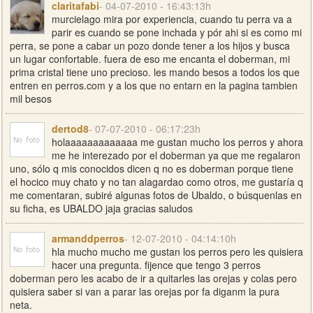
claritafabi
- 04-07-2010 - 16:43:13h
murcielago mira por experiencia, cuando tu perra va a
parir es cuando se pone inchada y pór ahi si es como mi
perra, se pone a cabar un pozo donde tener a los hijos y busca
un lugar confortable. fuera de eso me encanta el doberman, mi
prima cristal tiene uno precioso. les mando besos a todos los que
entren en perros.com y a los que no entarn en la pagina tambien
mil besos
dertod8
- 07-07-2010 - 06:17:23h
holaaaaaaaaaaaaa me gustan mucho los perros y ahora
me he interezado por el doberman ya que me regalaron
uno, sólo q mis conocidos dicen q no es doberman porque tiene
el hocico muy chato y no tan alagardao como otros, me gustaría q
me comentaran, subiré algunas fotos de Ubaldo, o búsquenlas en
su ficha, es UBALDO jaja gracias saludos
armanddperros
- 12-07-2010 - 04:14:10h
hla mucho mucho me gustan los perros pero les quisiera
hacer una pregunta. fijence que tengo 3 perros
doberman pero les acabo de ir a quitarles las orejas y colas pero
quisiera saber si van a parar las orejas por fa diganm la pura
neta.