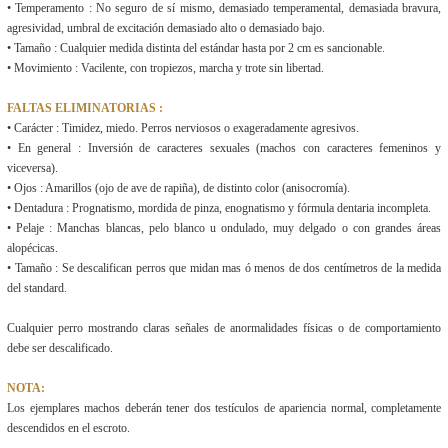
• Temperamento : No seguro de sí mismo, demasiado temperamental, demasiada bravura,
agresividad, umbral de excitación demasiado alto o demasiado bajo.
• Tamaño : Cualquier medida distinta del estándar hasta por 2 cm es sancionable.
• Movimiento : Vacilente, con tropiezos, marcha y trote sin libertad.
FALTAS ELIMINATORIAS :
• Carácter : Timidez, miedo. Perros nerviosos o exageradamente agresivos.
• En general : Inversión de caracteres sexuales (machos con caracteres femeninos y
viceversa).
• Ojos : Amarillos (ojo de ave de rapiña), de distinto color (anisocromía).
• Dentadura : Prognatismo, mordida de pinza, enognatismo y fórmula dentaria incompleta.
• Pelaje : Manchas blancas, pelo blanco u ondulado, muy delgado o con grandes áreas
alopécicas.
• Tamaño : Se descalifican perros que midan mas ó menos de dos centímetros de la medida
del standard.
Cualquier perro mostrando claras señales de anormalidades físicas o de comportamiento
debe ser descalificado.
NOTA:
Los ejemplares machos deberán tener dos testículos de apariencia normal, completamente
descendidos en el escroto.