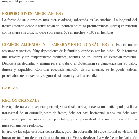
imagen del perro ideal.
PROPORCIONES IMPORTANTES :
La forma de su cuerpo es más bien cuadrada, sobretodo en los machos. La longitud del
tronco (medida desde la articulación del hombro hasta las protuberancias ilíacas) en relación
con la altura a la cruz, no debe sobrepasar 5% en machos y 10% en hembras.
COMPORTAMIENDO Y TEMPERAMENTO (CARÁCTER) :
Esencialmente
amistoso y pacífico. Muy dependiente de la familia y cariñoso con los niños. Se le fomenta
una bravura y un temperamento medianos, además de un umbral de exitación mediano.
Debido a su docilidad y alegría para el trabajo el Dobermann se caracteriza por su valor,
dureza y capacidad. Con una adecuada atención de su entorno, se le puede valorar
principalmente por ser muy seguro de sí mismo y nada asustadizo.
CABEZA
REGIÓN CRANEAL :
Fuerte, adecuada a su aspecto general; vista desde arriba, presenta una cuña aguda; la línea
transversal de su coronilla, vista de frente, debe ser casi horizontal, o sea, no debe caer
sobre las orejas. La línea entre los parietales, que empieza desde la caña nasal, cae sobre la
nuca con una leve redondez.
El área de las cejas está bien desarrollada, pero sin sobresalir. El surco frontal es visible. El
hueso occipital no debe ser demasiado notorio. Vistos desde arriba y de frente los lados de