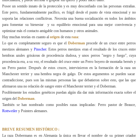
musculatura, y puede derribar o golpear sin querer y poder hacer daño.
Posee un sentido innato de la protección y es muy desconfiado con las personas extrañas.
Este perro, fundamentalmente pacífico, es frágil desde el punto de vista emocional y no
soporta las relaciones conflictivas. Necesita una buena socialización en todos los ámbitos
para fomentar su bienestar y su equilibrio emocional para una mejor convivencia y
optimizar más el contacto amigable con humanos y otros animales.
Hay muchas teorías en cuanto al
origen
de esta
raza
:
Lo que es completamente seguro es que el
Doberman
procede de un cruce entre perros
mestizos alemanes y
Pinscher
. Estos perros mestizos eran el resultado de los cruces entre
hembras azules grisáceas de procedencia dudosa, y unos perros "negro y fuego", cuya
procedencia era, a su vez, el resultado del cruce entre un Perro boyero de montaña bernés y
un Perro pastor. Después de estos cruces, intervinieron en la formación de la raza un
Manchester terrier y una hembra negra de galgo. De estos argumentos se pueden sacar
contradiccione, pues son las mismas personas las que debatieron sobre esto, que las que
afirmaron una no relación de sangre entre el Manchester terrier y el Doberman.
Posiblemente los estudios genéticos puedan algún día dar más información exacta sobre el
origen del
Doberman
.
También se han nombrado como posibles razas implicadas: Perro pastor de Beauce,
Rottweiler
y Pointers alemanes.
BREVE RESUMEN HISTÓRICO :
La raza Dobermann es en Alemania la única en llevar el nombre de su primer criador