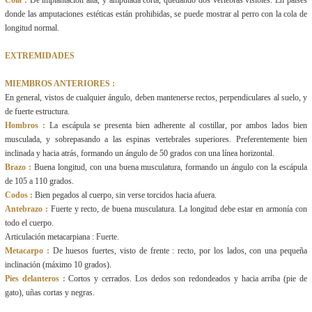
Cola :
De implantación alta, y amputada corta, quedando dos vértebras visibles. En países
donde las amputaciones estéticas están prohibidas, se puede mostrar al perro con la cola de
longitud normal.
EXTREMIDADES
MIEMBROS ANTERIORES :
En general, vistos de cualquier ángulo, deben mantenerse rectos, perpendiculares al suelo, y
de fuerte estructura.
Hombros :
La escápula se presenta bien adherente al costillar, por ambos lados bien
musculada, y sobrepasando a las espinas vertebrales superiores. Preferentemente bien
inclinada y hacia atrás, formando un ángulo de 50 grados con una línea horizontal.
Brazo :
Buena longitud, con una buena musculatura, formando un ángulo con la escápula
de 105 a 110 grados.
Codos :
Bien pegados al cuerpo, sin verse torcidos hacia afuera.
Antebrazo :
Fuerte y recto, de buena musculatura. La longitud debe estar en armonía con
todo el cuerpo.
Articulación metacarpiana : Fuerte.
Metacarpo :
De huesos fuertes, visto de frente : recto, por los lados, con una pequeña
inclinación (máximo 10 grados).
Pies delanteros :
Cortos y cerrados. Los dedos son redondeados y hacia arriba (pie de
gato), uñas cortas y negras.