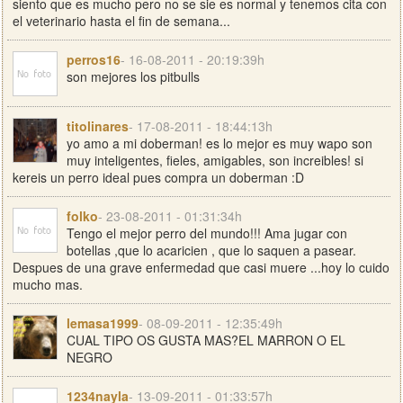
siento que es mucho pero no se sie es normal y tenemos cita con
el veterinario hasta el fin de semana...
perros16
- 16-08-2011 - 20:19:39h
son mejores los pitbulls
titolinares
- 17-08-2011 - 18:44:13h
yo amo a mi doberman! es lo mejor es muy wapo son
muy inteligentes, fieles, amigables, son increibles! si
kereis un perro ideal pues compra un doberman :D
folko
- 23-08-2011 - 01:31:34h
Tengo el mejor perro del mundo!!! Ama jugar con
botellas ,que lo acaricien , que lo saquen a pasear.
Despues de una grave enfermedad que casi muere ...hoy lo cuido
mucho mas.
lemasa1999
- 08-09-2011 - 12:35:49h
CUAL TIPO OS GUSTA MAS?EL MARRON O EL
NEGRO
1234nayla
- 13-09-2011 - 01:33:57h