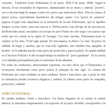
conocido : Friederich Louis Dobermann (2 de enero, 1834 9 de junio, 1894). Según la
historia, él era recaudador de impuestos, administrador de un rastro, y además "perrero",
con el derecho legal de atrapar a todos los perros que anduviesen libres. Para la crianza, él
apareó perros especialmente mordedores del refugio canino. Los "perros de carnicero"
jugaron el papel más importante en la formación de la raza Dobermann, que en aquellos
tiempos ya eran vistos como una raza en sí. Dichos perros eran del tipo de los precursores
del Rottweiler actual, mezclados con un tipo de perro Pastor de color negro con marcas rojo
óxido que era común en la región de Turingia. Con éstas mezclas, Dobermann inició su
criadero en los años 70 del siglo pasado. De ésta manera, el obtuvo "su raza" de perros de
utilidad, de hogar y ranchos, que no eran sólo vigilantes, sino también muy apegados al
hombre. Se le utilizaba mucho como perro de protección y para la policía. Su amplia utilidad
en el Servicio Policíaco le dió en aquel tiempo el nombre de "perro gendarme". En la cacería
se le utilizaba principalmente para el exterminio de las alimañas.
Por todas las condiciones anteriormente expuestas, era caso obvio que el Dobermann se
reconociera oficialmente como perro policía al principio de éste siglo. La crianza del
Doberman dió como resultado un perro mediano, fuerte y musculoso, que a pesar de toda
su substancia permite reconocer elegancia y nobleza. Es idóneo como perro de compañía,
protección y utilidad.
ASPECTO GENERAL :
De tamaño mediano, fuerte y musculoso. Las líneas elegantes de su cuerpo, la actitud
altanera, la naturaleza temperamental y la expresión de un perro decidido, corresponden a la