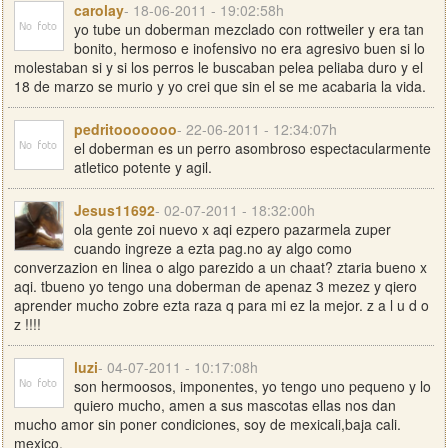
carolay
- 18-06-2011 - 19:02:58h
yo tube un doberman mezclado con rottweiler y era tan
bonito, hermoso e inofensivo no era agresivo buen si lo
molestaban si y si los perros le buscaban pelea peliaba duro y el
18 de marzo se murio y yo crei que sin el se me acabaria la vida.
pedritooooooo
- 22-06-2011 - 12:34:07h
el doberman es un perro asombroso espectacularmente
atletico potente y agil.
Jesus11692
- 02-07-2011 - 18:32:00h
ola gente zoi nuevo x aqi ezpero pazarmela zuper
cuando ingreze a ezta pag.no ay algo como
converzazion en linea o algo parezido a un chaat? ztaria bueno x
aqi. tbueno yo tengo una doberman de apenaz 3 mezez y qiero
aprender mucho zobre ezta raza q para mi ez la mejor. z a l u d o
z !!!!
luzi
- 04-07-2011 - 10:17:08h
son hermoosos, imponentes, yo tengo uno pequeno y lo
quiero mucho, amen a sus mascotas ellas nos dan
mucho amor sin poner condiciones, soy de mexicali,baja cali.
mexico.