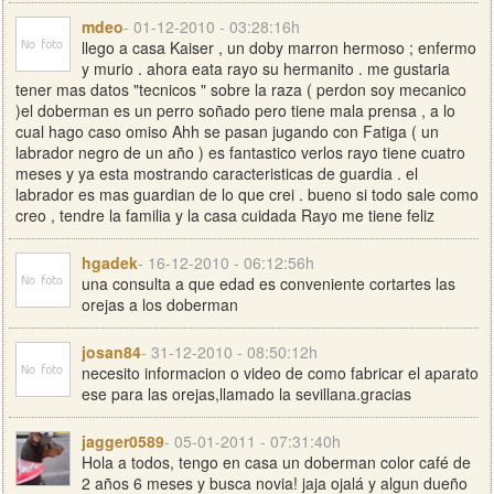
mdeo
- 01-12-2010 - 03:28:16h
llego a casa Kaiser , un doby marron hermoso ; enfermo
y murio . ahora eata rayo su hermanito . me gustaria
tener mas datos "tecnicos " sobre la raza ( perdon soy mecanico
)el doberman es un perro soñado pero tiene mala prensa , a lo
cual hago caso omiso Ahh se pasan jugando con Fatiga ( un
labrador negro de un año ) es fantastico verlos rayo tiene cuatro
meses y ya esta mostrando caracteristicas de guardia . el
labrador es mas guardian de lo que crei . bueno si todo sale como
creo , tendre la familia y la casa cuidada Rayo me tiene feliz
hgadek
- 16-12-2010 - 06:12:56h
una consulta a que edad es conveniente cortartes las
orejas a los doberman
josan84
- 31-12-2010 - 08:50:12h
necesito informacion o video de como fabricar el aparato
ese para las orejas,llamado la sevillana.gracias
jagger0589
- 05-01-2011 - 07:31:40h
Hola a todos, tengo en casa un doberman color café de
2 años 6 meses y busca novia! jaja ojalá y algun dueño