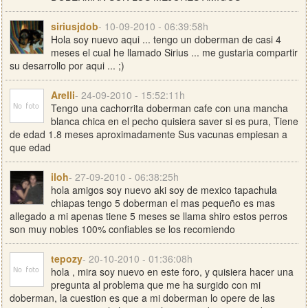
siriusjdob
- 10-09-2010 - 06:39:58h
Hola soy nuevo aqui ... tengo un doberman de casi 4
meses el cual he llamado Sirius ... me gustaria compartir
su desarrollo por aqui ... ;)
Arelli
- 24-09-2010 - 15:52:11h
Tengo una cachorrita doberman cafe con una mancha
blanca chica en el pecho quisiera saver si es pura, Tiene
de edad 1.8 meses aproximadamente Sus vacunas empiesan a
que edad
iloh
- 27-09-2010 - 06:38:25h
hola amigos soy nuevo aki soy de mexico tapachula
chiapas tengo 5 doberman el mas pequeño es mas
allegado a mi apenas tiene 5 meses se llama shiro estos perros
son muy nobles 100% confiables se los recomiendo
tepozy
- 20-10-2010 - 01:36:08h
hola , mira soy nuevo en este foro, y quisiera hacer una
pregunta al problema que me ha surgido con mi
doberman, la cuestion es que a mi doberman lo opere de las