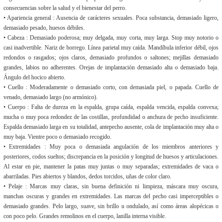
consecuencias sobre la salud y el bienestar del perro.
• Apariencia general : Ausencia de carácteres sexuales. Poca substancia, demasiado ligero,
demasiado pesado, huesos débiles.
• Cabeza : Demasiado poderosa; muy delgada, muy corta, muy larga. Stop muy notorio o
casi inadvertible. Nariz de borrego. Línea parietal muy caída. Mandíbula inferior débil, ojos
redondos o rasgados; ojos claros, demasiado profundos o saltones; mejillas demasiado
grandes, labios no adherentes. Orejas de implantación demasiado alta o demasiado baja.
Ángulo del hocico abierto.
• Cuello : Moderadamente o demasiado corto, con demasiada piel, o papada. Cuello de
venado, demasiado largo (no armónico).
• Cuerpo : Falta de dureza en la espalda, grupa caída, espalda vencida, espalda convexa;
mucha o muy poca redondez de las costillas, profundidad o anchura de pecho insuficiente.
Espalda demasiado larga en su totalidad, antepecho ausente, cola de implantación muy alta o
muy baja. Vientre poco o demasiado recogido.
• Extremidades : Muy poca o demasiada angulación de los miembros anteriores y
posteriores, codos sueltos; discrepancia en la posición y longitud de huesos y articulaciones.
Al estar en pie, mantener la patas muy juntas o muy separadas; extremidades de vaca o
abarriladas. Pies abiertos y blandos, dedos torcidos, uñas de color claro.
• Pelaje : Marcas muy claras, sin buena definición ni limpieza, máscara muy oscura,
manchas oscuras y grandes en extremidades. Las marcas del pecho casi imperceptibles o
demasiado grandes. Pelo largo, suave, sin brillo u ondulado, así como áreas alopécicas o
con poco pelo. Grandes remolinos en el cuerpo, lanilla interna visible.