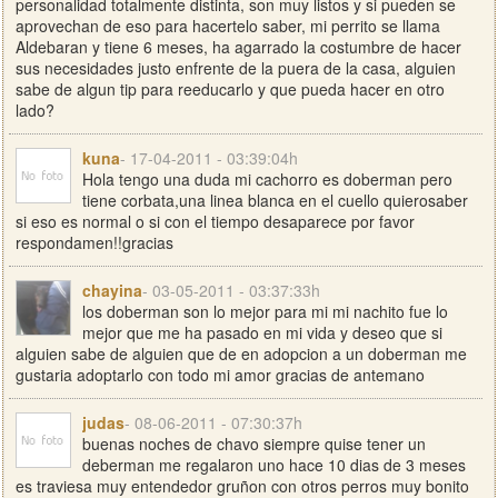
personalidad totalmente distinta, son muy listos y si pueden se
aprovechan de eso para hacertelo saber, mi perrito se llama
Aldebaran y tiene 6 meses, ha agarrado la costumbre de hacer
sus necesidades justo enfrente de la puera de la casa, alguien
sabe de algun tip para reeducarlo y que pueda hacer en otro
lado?
kuna
- 17-04-2011 - 03:39:04h
Hola tengo una duda mi cachorro es doberman pero
tiene corbata,una linea blanca en el cuello quierosaber
si eso es normal o si con el tiempo desaparece por favor
respondamen!!gracias
chayina
- 03-05-2011 - 03:37:33h
los doberman son lo mejor para mi mi nachito fue lo
mejor que me ha pasado en mi vida y deseo que si
alguien sabe de alguien que de en adopcion a un doberman me
gustaria adoptarlo con todo mi amor gracias de antemano
judas
- 08-06-2011 - 07:30:37h
buenas noches de chavo siempre quise tener un
deberman me regalaron uno hace 10 dias de 3 meses
es traviesa muy entendedor gruñon con otros perros muy bonito