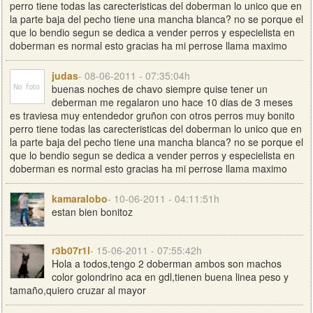
perro tiene todas las carecteristicas del doberman lo unico que en
la parte baja del pecho tiene una mancha blanca? no se porque el
que lo bendio segun se dedica a vender perros y especielista en
doberman es normal esto gracias ha mi perrose llama maximo
judas
- 08-06-2011 - 07:35:04h
buenas noches de chavo siempre quise tener un
deberman me regalaron uno hace 10 dias de 3 meses
es traviesa muy entendedor gruñon con otros perros muy bonito
perro tiene todas las carecteristicas del doberman lo unico que en
la parte baja del pecho tiene una mancha blanca? no se porque el
que lo bendio segun se dedica a vender perros y especielista en
doberman es normal esto gracias ha mi perrose llama maximo
kamaralobo
- 10-06-2011 - 04:11:51h
estan bien bonitoz
r3b07r1l
- 15-06-2011 - 07:55:42h
Hola a todos,tengo 2 doberman ambos son machos
color golondrino aca en gdl,tienen buena linea peso y
tamaño,quiero cruzar al mayor