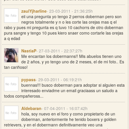
zaulYjharline
- 23-03-2011 - 21:36:25h
eii una pregunta yo tengo 2 perros doberman pero son
negros totalmente y n o les corte las orejas mas q el
rabo y pues mi pregunta es q tuvo 10 cachorrs de otro doberman
pura sangre y tengo 10 pues kiero snaer como cortarle las orejas
a q edad
NastiaP
- 27-03-2011 - 22:37:27h
Me encantan los dobermanns!! Mis abuelos tienen uno
de 2 años, y yo tengo uno de 2 meses, el de mi foto.. Es
tan cariñoso!
pypass
- 29-03-2011 - 06:19:21h
buennas!!! busco doberman para adoptar si alguien esta
interesado enviadme un email graciaass un saludo a
todos compañeross...
Aldebaran
- 07-04-2011 - 16:07:42h
hola, soy nuevo en el foro y como propietario de un
doberman, anteriormente he tenido boxers y golden
retrievers, y en el dobermann definitivamente veo una