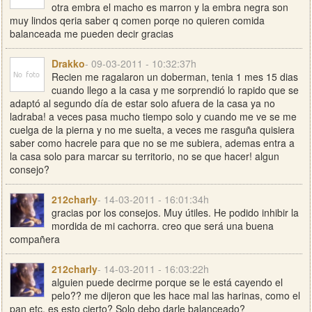
otra embra el macho es marron y la embra negra son
muy lindos qeria saber q comen porqe no quieren comida
balanceada me pueden decir gracias
Drakko
- 09-03-2011 - 10:32:37h
Recien me ragalaron un doberman, tenia 1 mes 15 dias
cuando llego a la casa y me sorprendió lo rapido que se
adaptó al segundo día de estar solo afuera de la casa ya no
ladraba! a veces pasa mucho tiempo solo y cuando me ve se me
cuelga de la pierna y no me suelta, a veces me rasguña quisiera
saber como hacrele para que no se me subiera, ademas entra a
la casa solo para marcar su territorio, no se que hacer! algun
consejo?
212charly
- 14-03-2011 - 16:01:34h
gracias por los consejos. Muy útiles. He podido inhibir la
mordida de mi cachorra. creo que será una buena
compañera
212charly
- 14-03-2011 - 16:03:22h
alguien puede decirme porque se le está cayendo el
pelo?? me dijeron que les hace mal las harinas, como el
pan etc. es esto cierto? Solo debo darle balanceado?