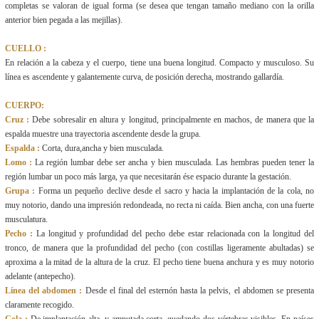
completas se valoran de igual forma (se desea que tengan tamaño mediano con la orilla
anterior bien pegada a las mejillas).
CUELLO :
En relación a la cabeza y el cuerpo, tiene una buena longitud. Compacto y musculoso. Su
línea es ascendente y galantemente curva, de posición derecha, mostrando gallardía.
CUERPO:
Cruz :
Debe sobresalir en altura y longitud, principalmente en machos, de manera que la
espalda muestre una trayectoria ascendente desde la grupa.
Espalda :
Corta, dura,ancha y bien musculada.
Lomo :
La región lumbar debe ser ancha y bien musculada. Las hembras pueden tener la
región lumbar un poco más larga, ya que necesitarán ése espacio durante la gestación.
Grupa :
Forma un pequeño declive desde el sacro y hacia la implantación de la cola, no
muy notorio, dando una impresión redondeada, no recta ni caída. Bien ancha, con una fuerte
musculatura.
Pecho :
La longitud y profundidad del pecho debe estar relacionada con la longitud del
tronco, de manera que la profundidad del pecho (con costillas ligeramente abultadas) se
aproxima a la mitad de la altura de la cruz. El pecho tiene buena anchura y es muy notorio
adelante (antepecho).
Línea del abdomen :
Desde el final del esternón hasta la pelvis, el abdomen se presenta
claramente recogido.