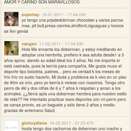
AMOR Y CARIÑO SON MARAVILLOSOS
supertay
- 18-01-2011 - 17:44:24h
yo tengo una prjadedobrman chocolate y varios perros
mas, pit bull,presa canrios,stndford,ciguaguas y toooos
se llvn genial
vangeo
- 11-02-2011 - 11:34:43h
Hola Me encanta los doberman, y estoy meditando en
adoptar una hembrita, prefiero k sea adulta desde1 a 5
años aprox. siendo su edad ideal los 3 años. No me importa si
está castrada, pues la kerría para compañía. Me gusta muxo el
deporte tipo bicicleta, patines... pero es verdad k los meses de
frío frío no suelo hacerlo. Mi duda y problema es k vivo en un piso
de 90m es mío, pero yo kerría k viviese con nosotros. Tengo otro
perro de 4kl y dos niñas de 6 y 7 años k respetan y aman a los
animales. ¿¿Sería apta una doberman hembra para nuestro estilo
de vida?? He intentado practicar esos deportes con mi perro pero
se cansa pronto, es un baguete y sólo tiene 2 años y medio.
gracias de antemano Salu2
ginitoydiana
- 16-02-2011 - 21:23:47h
hoola tengo dos cachorros de doberman uno macho y