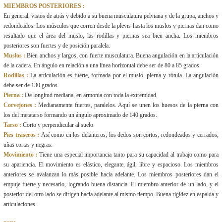
MIEMBROS POSTERIORES :
En general, vistos de atrás y debido a su buena musculatura pelviana y de la grupa, anchos y
redondeados. Los músculos que corren desde la plevis hasta los muslos y piernas dan como
resultado que el área del muslo, las rodillas y piernas sea bien ancha. Los miembros
posteriores son fuertes y de posición paralela.
Muslos :
Bien anchos y largos, con fuerte musculatura. Buena angulación en la articulación
de la cadera. En ángulo en relación a una línea horizontal debe ser de 80 a 85 grados.
Rodillas :
La articulación es fuerte, formada por el muslo, pierna y rótula. La angulación
debe ser de 130 grados.
Pierna :
De longitud mediana, en armonía con toda la extremidad.
Corvejones :
Medianamente fuertes, paralelos. Aquí se unen los huesos de la pierna con
los del metatarso formando un ángulo aproximado de 140 grados.
Tarso :
Corto y perpendicular al suelo.
Pies traseros :
Así como en los delanteros, los dedos son cortos, redondeados y cerrados;
uñas cortas y negras.
Movimiento :
Tiene una especial importancia tanto para su capacidad al trabajo como para
su apariencia. El movimiento es elástico, elegante, ágil, libre y espacioso. Los miembros
anteriores se avalanzan lo más posible hacia adelante. Los miembros posteriores dan el
empuje fuerte y necesario, logrando buena distancia. El miembro anterior de un lado, y el
posterior del otro lado se dirigen hacia adelante al mismo tiempo. Buena rigidez en espalda y
articulaciones.