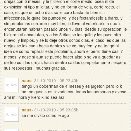
orejas con 5 meses, y le hicieron el corte medio, osea ni de
exhibicion ni tipo miloitar, y no en forma de vela, corte recto, el
caso, es que en ocho dias se le curo bastante bien sin
infecciones, le quite los puntos yo, y desifectandoselo a diario, y
sin problemas cerraron muy bien, lo lleve al veterinario a que lo
encanutaran habrian pasado unos 15 dias, desde su operacion, le
hicieron el encanutao, y a los 8 dias se los quite y les puse otro
nuevo, y limpios, y se lo deje otros ochos dias, el caso, es que las
orejas se les caen hacia dentro y se ve muy feo, y no tengo ni
idea de como reparar este problema, ahora el perro tiene casi 7
meses, y nose si aun se puede hacer algo o se va a quedar asi
de feo con las orejas hacia dentro caidas completamente . espero
sus respuestas , muchas gracias.
naus
- 31-10-2010 - 05:22:40h
tengo un doberman de 4 meses y es jugeton pero lo k
no me gusa k es llevado con todas las personas y avese
ami mi inora y kiero k no sea asi
naus
- 31-10-2010 - 05:23:05h
se me olvido como le ago