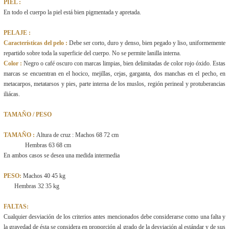
PIEL :
En todo el cuerpo la piel está bien pigmentada y apretada.
PELAJE :
Características del pelo :
Debe ser corto, duro y denso, bien pegado y liso, uniformemente
repartido sobre toda la superficie del cuerpo. No se permite lanilla interna.
Color :
Negro o café oscuro con marcas limpias, bien delimitadas de color rojo óxido. Estas
marcas se encuentran en el hocico, mejillas, cejas, garganta, dos manchas en el pecho, en
metacarpos, metatarsos y pies, parte interna de los muslos, región perineal y protuberancias
iliácas.
TAMAÑO / PESO
TAMAÑO :
Altura de cruz : Machos 68 72 cm
Hembras 63 68 cm
En ambos casos se desea una medida intermedia
PESO:
Machos 40 45 kg
Hembras 32 35 kg
FALTAS:
Cualquier desviación de los criterios antes mencionados debe considerarse como una falta y
la gravedad de ésta se considera en proporción al grado de la desviación al estándar y de sus