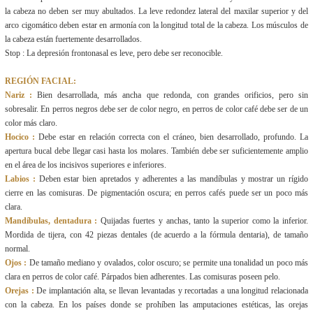
la cabeza no deben ser muy abultados. La leve redondez lateral del maxilar superior y del
arco cigomático deben estar en armonía con la longitud total de la cabeza. Los músculos de
la cabeza están fuertemente desarrollados.
Stop : La depresión frontonasal es leve, pero debe ser reconocible.
REGIÓN FACIAL:
Nariz :
Bien desarrollada, más ancha que redonda, con grandes orificios, pero sin
sobresalir. En perros negros debe ser de color negro, en perros de color café debe ser de un
color más claro.
Hocico :
Debe estar en relación correcta con el cráneo, bien desarrollado, profundo. La
apertura bucal debe llegar casi hasta los molares. También debe ser suficientemente amplio
en el área de los incisivos superiores e inferiores.
Labios :
Deben estar bien apretados y adherentes a las mandíbulas y mostrar un rígido
cierre en las comisuras. De pigmentación oscura; en perros cafés puede ser un poco más
clara.
Mandíbulas, dentadura :
Quijadas fuertes y anchas, tanto la superior como la inferior.
Mordida de tijera, con 42 piezas dentales (de acuerdo a la fórmula dentaria), de tamaño
normal.
Ojos :
De tamaño mediano y ovalados, color oscuro; se permite una tonalidad un poco más
clara en perros de color café. Párpados bien adherentes. Las comisuras poseen pelo.
Orejas :
De implantación alta, se llevan levantadas y recortadas a una longitud relacionada
con la cabeza. En los países donde se prohíben las amputaciones estéticas, las orejas