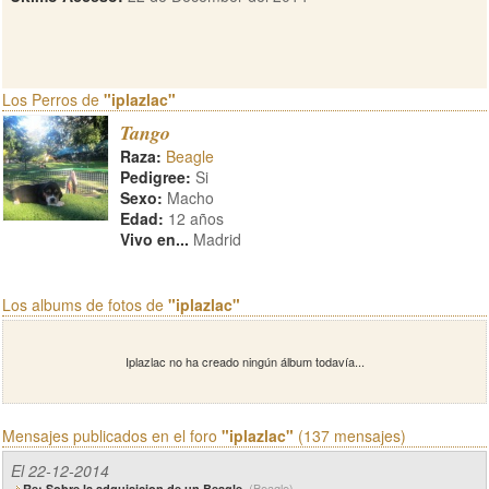
Los Perros de
"iplazlac"
Tango
Raza:
Beagle
Pedigree:
Si
Sexo:
Macho
Edad:
12 años
Vivo en...
Madrid
Los albums de fotos de
"iplazlac"
Iplazlac no ha creado ningún álbum todavía...
Mensajes publicados en el foro
"iplazlac"
(137 mensajes)
El 22-12-2014
(Beagle)
Re: Sobre la adquisicion de un Beagle.