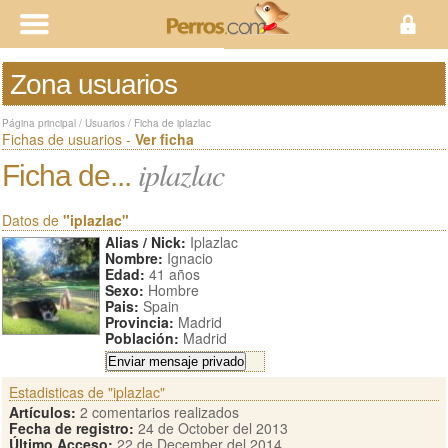
Zona usuarios
Página principal
/
Usuarios
/
Ficha de iplazlac
Fichas de usuarios -
Ver ficha
iplazlac
Ficha de...
Datos de
"iplazlac"
Alias / Nick:
Iplazlac
Nombre:
Ignacio
Edad:
41 años
Sexo:
Hombre
Pais:
Spain
Provincia:
Madrid
Población:
Madrid
Estadisticas de "iplazlac"
Artículos:
2 comentarios realizados
Fecha de registro:
24 de October del 2013
Último Acceso:
22 de December del 2014