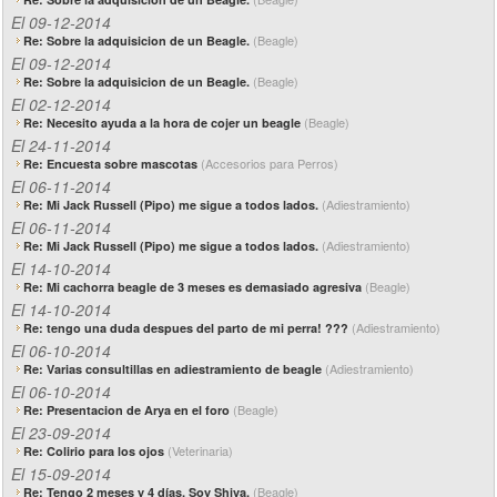
El 09-12-2014
(Beagle)
Re: Sobre la adquisicion de un Beagle.
El 09-12-2014
(Beagle)
Re: Sobre la adquisicion de un Beagle.
El 02-12-2014
(Beagle)
Re: Necesito ayuda a la hora de cojer un beagle
El 24-11-2014
(Accesorios para Perros)
Re: Encuesta sobre mascotas
El 06-11-2014
(Adiestramiento)
Re: Mi Jack Russell (Pipo) me sigue a todos lados.
El 06-11-2014
(Adiestramiento)
Re: Mi Jack Russell (Pipo) me sigue a todos lados.
El 14-10-2014
(Beagle)
Re: Mi cachorra beagle de 3 meses es demasiado agresiva
El 14-10-2014
(Adiestramiento)
Re: tengo una duda despues del parto de mi perra! ???
El 06-10-2014
(Adiestramiento)
Re: Varias consultillas en adiestramiento de beagle
El 06-10-2014
(Beagle)
Re: Presentacion de Arya en el foro
El 23-09-2014
(Veterinaria)
Re: Colirio para los ojos
El 15-09-2014
(Beagle)
Re: Tengo 2 meses y 4 días. Soy Shiva.