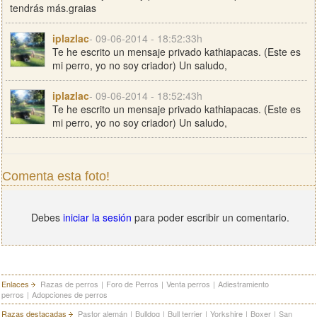
tendrás más.graias
iplazlac
- 09-06-2014 - 18:52:33h
Te he escrito un mensaje privado kathiapacas. (Este es
mi perro, yo no soy criador) Un saludo,
iplazlac
- 09-06-2014 - 18:52:43h
Te he escrito un mensaje privado kathiapacas. (Este es
mi perro, yo no soy criador) Un saludo,
Comenta esta foto!
Debes
iniciar la sesión
para poder escribir un comentario.
Enlaces
Razas de perros
|
Foro de Perros
|
Venta perros
|
Adiestramiento
perros
|
Adopciones de perros
Razas destacadas
Pastor alemán
|
Bulldog
|
Bull terrier
|
Yorkshire
|
Boxer
|
San