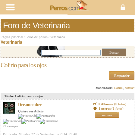
Foro de Veterinaria
Página principal
/
Foros de perros
/
Veterinaria
Veterinaria
Colirio para los ojos
Responder
Moderadores:
Damzel
,
sandrarf
Titulo:
Colirio para los ojos
0 Albumes
(0 fotos)
Dreamember
1 perros
(1 fotos)
Quiero ser Adicto
ver mas
21 mensajes
Publicado: Monday 22 de September de 2014, 20:40