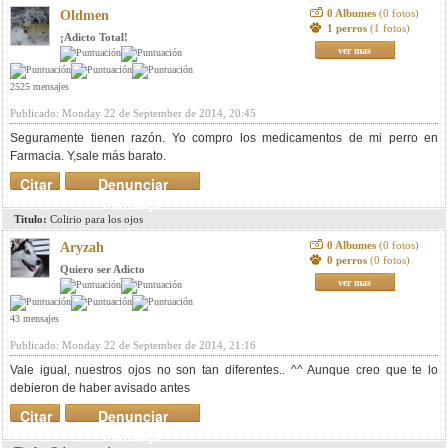
0 Albumes
(0 fotos)
Oldmen
1 perros
(1 fotos)
¡Adicto Total!
ver mas
2525 mensajes
Publicado: Monday 22 de September de 2014, 20:45
Seguramente tienen razón. Yo compro los medicamentos de mi perro en
Farmacia. Y,sale más barato.
Citar
Denunciar
mensaje
Titulo:
Colirio para los ojos
0 Albumes
(0 fotos)
Aryzah
0 perros
(0 fotos)
Quiero ser Adicto
ver mas
43 mensajes
Publicado: Monday 22 de September de 2014, 21:16
Vale igual, nuestros ojos no son tan diferentes.. ^^ Aunque creo que te lo
debieron de haber avisado antes
Citar
Denunciar
mensaje