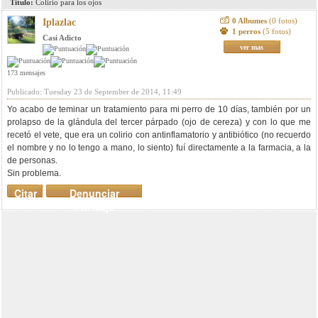
Titulo:
Colirio para los ojos
0 Albumes
(0 fotos)
Iplazlac
1 perros
(5 fotos)
Casi Adicto
ver mas
173 mensajes
Publicado: Tuesday 23 de September de 2014, 11:49
Yo acabo de teminar un tratamiento para mi perro de 10 días, también por un
prolapso de la glándula del tercer párpado (ojo de cereza) y con lo que me
recetó el vete, que era un colirio con antinflamatorio y antibiótico (no recuerdo
el nombre y no lo tengo a mano, lo siento) fuí directamente a la farmacia, a la
de personas.
Sin problema.
Citar
Denunciar
mensaje