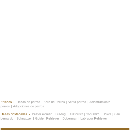
Enlaces
Razas de perros
|
Foro de Perros
|
Venta perros
|
Adiestramiento
perros
|
Adopciones de perros
Razas destacadas
Pastor alemán
|
Bulldog
|
Bull terrier
|
Yorkshire
|
Boxer
|
San
bernardo
|
Schnauzer
|
Golden Retriever
|
Doberman
|
Labrador Retriever