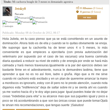
Titulo:
Mi cachorra beagle de 3 meses es demasiado agresiva
0 Albumes
(0 fotos)
Jetsky0
0 perros
(0 fotos)
Novato
ver mas
2 mensajes
Publicado: Monday 08 de October de 2012, 06:17
Hola Julieta, en tu caso pienso que ya se está convirtiendo en un asunto de
dominación. Ahora todo es de ella y cuando se lo quitas obviamente se enoja.
Me supongo que tu cachorrita ha de tener unos 4 o 5 meses, lo más
conveniente es que empieces a ejercitarla (con previa autorización del
veterinario por supuesto por el caso de las vacunas) una buena caminata
diaria ayudará a reducir su nivel de estrés y de energía por ende se hará más
calmada y hará menos travesuras.Igualmente a la par del ejercicio debes ser
bastante firme en el adiestramiento, nunca le demuestres lastima, tiene que
aprender a que no es no así llore, ladre o gruña. Algo que a mi me sirve
cuando mi cachorro está excitado y en un plan de quererme arrancar la mano
a mordiscos es ignorarlo, estoy con él pero no le presto atención, cuando nota
digamos esta "indiferencia" deja de saltar sobre mi y se sienta ahí es cuando
ya me vuelvo hacia él y le doy algo para jugar. Igual puedes tratar de no dejar
cosas "indebidas para ella" a su alcance mas que sus juguetes igual y poco a
poco se irá acostumbrando a que son las únicas cosas que puede tomar.Ojalá
te sirvan mis recomendaciones, que tengas suerte :)Saludos!