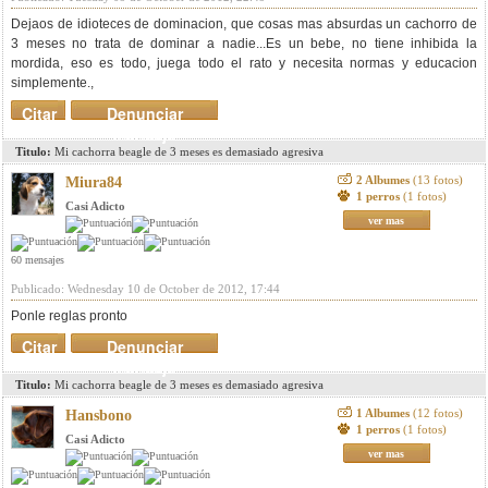
Dejaos de idioteces de dominacion, que cosas mas absurdas un cachorro de
3 meses no trata de dominar a nadie...Es un bebe, no tiene inhibida la
mordida, eso es todo, juega todo el rato y necesita normas y educacion
simplemente.,
Citar
Denunciar
mensaje
Titulo:
Mi cachorra beagle de 3 meses es demasiado agresiva
2 Albumes
(13 fotos)
Miura84
1 perros
(1 fotos)
Casi Adicto
ver mas
60 mensajes
Publicado: Wednesday 10 de October de 2012, 17:44
Ponle reglas pronto
Citar
Denunciar
mensaje
Titulo:
Mi cachorra beagle de 3 meses es demasiado agresiva
1 Albumes
(12 fotos)
Hansbono
1 perros
(1 fotos)
Casi Adicto
ver mas