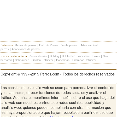
Enlaces
Razas de perros
|
Foro de Perros
|
Venta perros
|
Adiestramiento
perros
|
Adopciones de perros
Razas destacadas
Pastor alemán
|
Bulldog
|
Bull terrier
|
Yorkshire
|
Boxer
|
San
bernardo
|
Schnauzer
|
Golden Retriever
|
Doberman
|
Labrador Retriever
Copyright © 1997-2015 Perros.com - Todos los derechos reservados
Las cookies de este sitio web se usan para personalizar el contenido
Publicidad en Perros.com
|
Contacte
|
Aviso Legal
|
Política de
y los anuncios, ofrecer funciones de redes sociales y analizar el
privacidad
|
Condiciones de uso
tráfico. Además, compartimos información sobre el uso que haga del
sitio web con nuestros partners de redes sociales, publicidad y
Ver sitio web completo
análisis web, quienes pueden combinarla con otra información que
les haya proporcionado o que hayan recopilado a partir del uso que