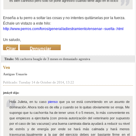
es bien cariñoso pero solo se pone agresivo cuando tiene algo en el ocico
Enseña a tu perro a soltar las cosas y no intentes quitárselas por la fuerza.
Échale un vistazo a este hilo:
http://www.perros.com/foros/general/adiestramiento/ensenar--suelta-.html
Un saludo,
Citar
Denunciar
mensaje
Titulo:
Mi cachorra beagle de 3 meses es demasiado agresiva
Ven
Antiguo Usuario
Publicado: Tuesday 14 de October de 2014, 13:22
jetsky0 dijo:
Hola Julieta, en tu caso
pienso
que ya se está convirtiendo en un asunto de
dominación. Ahora todo es de ella y cuando se lo quitas obviamente se enoja. Me
supongo que tu cachorrita ha de tener unos 4 o 5 meses, lo más conveniente es
que empieces a ejercitarla (con previa autorización del veterinario por supuesto
por el caso de las vacunas) una buena caminata diaria ayudará a reducir su nivel
de estrés y de energía por ende se hará más calmada y hará menos
travesuras.Igualmente a la par del ejercicio debes ser bastante firme en el