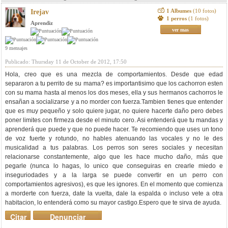
1 Albumes
(10 fotos)
Irejav
1 perros
(1 fotos)
Aprendiz
ver mas
9 mensajes
Publicado: Thursday 11 de October de 2012, 17:50
Hola, creo que es una mezcla de comportamientos. Desde que edad
separaron a tu perrito de su mama? es importantisimo que los cachorron esten
con su mama hasta al menos los dos meses, ella y sus hermanos cachorros le
ensañan a socializarse y a no morder con fuerza.Tambien tienes que entender
que es muy pequeño y solo quiere jugar, no quiere hacerte daño pero debes
poner limites con firmeza desde el minuto cero. Asi entenderá que tu mandas y
aprenderá que puede y que no puede hacer. Te recomiendo que uses un tono
de voz fuerte y rotundo, no hables atenuando las vocales y no le des
musicalidad a tus palabras. Los perros son seres sociales y necesitan
relacionarse constantemente, algo que les hace mucho daño, más que
pegarle (nunca lo hagas, lo unico que conseguiras en crearle miedo e
inseguriodades y a la larga se puede convertir en un perro con
comportamientos agresivos), es que les ignores. En el momento que comienza
a morderte con fuerza, date la vuelta, dale la espalda o incluso vete a otra
habitacion, lo entenderá como su mayor castigo.Espero que te sirva de ayuda.
Citar
Denunciar
mensaje