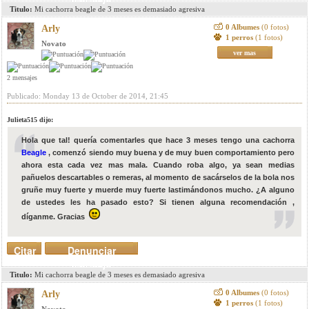
Titulo:
Mi cachorra beagle de 3 meses es demasiado agresiva
0 Albumes
(0 fotos)
Arly
1 perros
(1 fotos)
Novato
ver mas
2 mensajes
Publicado: Monday 13 de October de 2014, 21:45
Julieta515 dijo:
Hola que tal! quería comentarles que hace 3 meses tengo una cachorra
Beagle
, comenzó siendo muy buena y de muy buen comportamiento pero
ahora esta cada vez mas mala. Cuando roba algo, ya sean medias
pañuelos descartables o remeras, al momento de sacárselos de la bola nos
gruñe muy fuerte y muerde muy fuerte lastimándonos mucho. ¿A alguno
de ustedes les ha pasado esto? Si tienen alguna recomendación ,
díganme. Gracias
Citar
Denunciar
mensaje
Titulo:
Mi cachorra beagle de 3 meses es demasiado agresiva
0 Albumes
(0 fotos)
Arly
1 perros
(1 fotos)