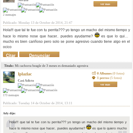
Novato
ver mas
2 mensajes
Publicado: Monday 13 de October de 2014, 21:47
Hola!!! que tal te fue con tu perrita??? yo tengo un macho del mismo tiempo y
hace lo mismo nose que hacer.. puedes ayudarme?
es que lo quiero
mucho es bien cariñoso pero solo se pone agresivo cuando tiene algo en el
ocico
Citar
Denunciar
mensaje
Titulo:
Mi cachorra beagle de 3 meses es demasiado agresiva
0 Albumes
(0 fotos)
Iplazlac
1 perros
(5 fotos)
Casi Adicto
ver mas
173 mensajes
Publicado: Tuesday 14 de October de 2014, 13:11
Arly dijo:
Hola!!! que tal te fue con tu perrita??? yo tengo un macho del mismo tiempo y
hace lo mismo nose que hacer.. puedes ayudarme?
es que lo quiero mucho