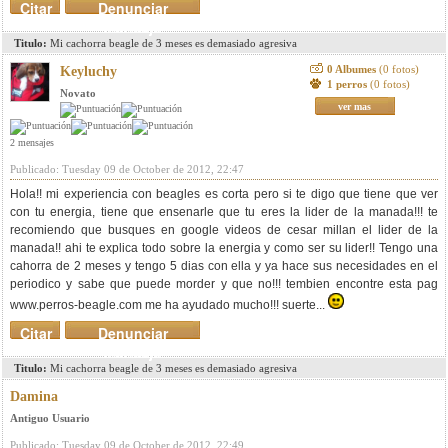
Citar
Denunciar
mensaje
Titulo:
Mi cachorra beagle de 3 meses es demasiado agresiva
0 Albumes
(0 fotos)
Keyluchy
1 perros
(0 fotos)
Novato
ver mas
2 mensajes
Publicado: Tuesday 09 de October de 2012, 22:47
Hola!! mi experiencia con beagles es corta pero si te digo que tiene que ver
con tu energia, tiene que ensenarle que tu eres la lider de la manada!!! te
recomiendo que busques en google videos de cesar millan el lider de la
manada!! ahi te explica todo sobre la energia y como ser su lider!! Tengo una
cahorra de 2 meses y tengo 5 dias con ella y ya hace sus necesidades en el
periodico y sabe que puede morder y que no!!! tembien encontre esta pag
www.perros-beagle.com me ha ayudado mucho!!! suerte...
Citar
Denunciar
mensaje
Titulo:
Mi cachorra beagle de 3 meses es demasiado agresiva
Damina
Antiguo Usuario
Publicado: Tuesday 09 de October de 2012, 22:49