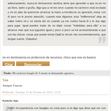
adiestramiento, nunca le demuestres lastima, tiene que aprender a que no es no
así llore, ladre o gruña. Algo que a mi me sirve cuando mi cachorro está excitado
y en un plan de quererme arrancar la mano a mordiscos es ignorarlo, estoy con
él pero no le presto atención, cuando nota digamos esta "indiferencia" deja de
saltar sobre mi y se sienta ahí es cuando ya me vuelvo hacia él y le doy algo
para jugar. Igual puedes tratar de no dejar cosas "indebidas para ella" a su
alcance mas que sus juguetes igual y poco a poco se irá acostumbrando a que
son las únicas cosas que puede tomar.Ojalá te sirvan mis recomendaciones, que
tengas suerte :)Saludos!
no es dominancia es proteccion de recursos, chico que eso es basico.
Citar
Denunciar
mensaje
Titulo:
Mi cachorra beagle de 3 meses es demasiado agresiva
Ven
Antiguo Usuario
Publicado: Tuesday 14 de October de 2014, 13:24
Keyluchy dijo:
Hola!! mi experiencia con beagles es corta pero si te digo que tiene que ver con