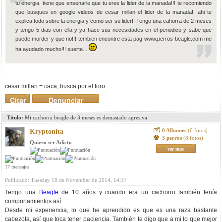
tu energia, tiene que ensenarle que tu eres la lider de la manada!!! te recomiendo
que busques en google videos de cesar millan el lider de la manada!! ahi te
explica todo sobre la energia y como ser su lider!! Tengo una cahorra de 2 meses
y tengo 5 dias con ella y ya hace sus necesidades en el periodico y sabe que
puede morder y que no!!! tembien encontre esta pag www.perros-beagle.com me
ha ayudado mucho!!! suerte...
cesar millan = caca, busca por el foro
Citar
Denunciar
mensaje
Titulo:
Mi cachorra beagle de 3 meses es demasiado agresiva
0 Albumes
(0 fotos)
Kryptonita
3 perros
(8 fotos)
Quiero ser Adicto
ver mas
17 mensajes
Publicado: Tuesday 18 de November de 2014, 14:37
Tengo una
Beagle
de 10 años y cuando era un cachorro también tenía
comportamientos así.
Desde mi experiencia, lo que he aprendido es que es una raza bastante
cabezota, así que toca tener paciencia. También te digo que a mi lo que mejor