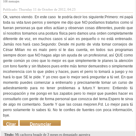
108 mensajes
Publicado: Thursday 11 de October de 2012, 04:23
Ok, vamos viendo. En este caso te podría decir los siguiente:Primero: mi papá
toda su vida tuvo perros y siempre me dijo que NO podíamos tratarlos como sí
fueran personas ya que ellos actúan y observan cosas diferentes, puesto que
sí nosotros tomamos una postura física pero damos una orden completamente
diferente de voz, en muchos casos sí aún es pequeño o no está entrenado.
Jamás nos hará caso.Segundo: Desde mi punto de vista tomar consejos de
César Millan no es malo pero sí te das cuenta, en todos sus programas
siempre dicen que NO hagas algo sin ayuda de un profesional, así QUE como
gente común yo creo que lo mejor es que simplemente le planes la atención
con tono fuerte y sin titubeos pues entre más temor demuestres o simplemente
incoherencia con lo que pides y haces, pues el perro lo tomará a juego y no
hará lo que SE le pide. Y yo creo que lo mejor será preguntar a tú vet. En que
momento puedes comenzar a entrenarlo y precisamente tomar un curso de
adiestramiento para no tener problemas a futuro.Y tercero: Entiendo tú
preocupación y me pongo en tus zapatos pero lo mejor que puedes hacer es
consultarlo con gente de forma personal que conozca del tema.Espero te sirva
de algo mi comentario. Suerte Y que las cosas mejoren.P.d. Lo mejor para tú
perro solamente lo sabes tú. No te confies de fuentes con poca información,
bye.
Citar
Denunciar
mensaje
Titulo:
Mi cachorra beagle de 3 meses es demasiado agresiva