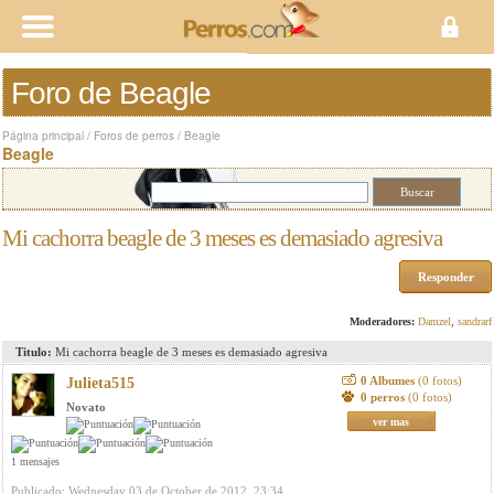
Foro de Beagle
Página principal
/
Foros de perros
/
Beagle
Beagle
Mi cachorra beagle de 3 meses es demasiado agresiva
Responder
Moderadores:
Damzel
,
sandrarf
Titulo:
Mi cachorra beagle de 3 meses es demasiado agresiva
0 Albumes
(0 fotos)
Julieta515
0 perros
(0 fotos)
Novato
ver mas
1 mensajes
Publicado: Wednesday 03 de October de 2012, 23:34