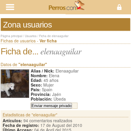
Zona usuarios
Página principal
/
Usuarios
/
Ficha de elenaaguilar
Fichas de usuarios -
Ver ficha
elenaaguilar
Ficha de...
Datos de
"elenaaguilar"
Alias / Nick:
Elenaaguilar
Nombre:
Elena
Edad:
45 años
Sexo:
Mujer
Pais:
Spain
Provincia:
Jaén
Población:
Úbeda
Estadisticas de "elenaaguilar"
Artículos:
94 comentarios realizados
Fecha de registro:
17 de August del 2010
Último Acceso:
04 de April del 2015