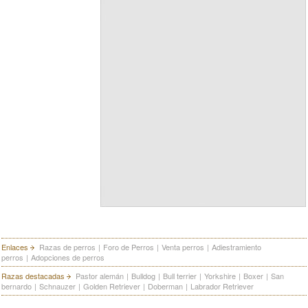
Enlaces
Razas de perros
|
Foro de Perros
|
Venta perros
|
Adiestramiento
perros
|
Adopciones de perros
Razas destacadas
Pastor alemán
|
Bulldog
|
Bull terrier
|
Yorkshire
|
Boxer
|
San
bernardo
|
Schnauzer
|
Golden Retriever
|
Doberman
|
Labrador Retriever