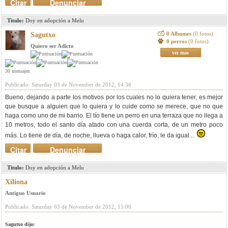
Citar
Denunciar
mensaje
Titulo:
Doy en adopción a Melu
0 Albumes
(0 fotos)
Sagutxo
0 perros
(0 fotos)
Quiero ser Adicto
ver mas
30 mensajes
Publicado: Saturday 03 de November de 2012, 14:36
Bueno, dejando a parte los motivos por los cuales no lo quiera tener, es mejor
que busque a alguien que lo quiera y lo cuide como se merece, que no que
haga como uno de mi barrio. El tío tiene un perro en una terraza que no llega a
10 metros, todo el santo día atado con una cuerda corta, de un metro poco
más. Lo tiene de día, de noche, llueva o haga calor, frío, le da igual...
Citar
Denunciar
mensaje
Titulo:
Doy en adopción a Melu
Xiliona
Antiguo Usuario
Publicado: Saturday 03 de November de 2012, 15:06
Sagutxo dijo: