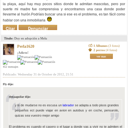
la playa, aquí hay muy pocos sitios donde te admitan mascotas, pero por
suerte mi madre fue comprensiva y encontramos una casa donde poder
llevarme al hurón.Podríais buscar una si ese es el problema, es tan fácil como
hablar con una inmobiliaria
Citar
Denunciar
mensaje
Titulo:
Doy en adopción a Melu
1 Albumes
(3 fotos)
Perla1620
2 perros
(4 fotos)
¡Adicto!
ver mas
452 mensajes
Publicado: Wednesday 31 de October de 2012, 21:51
Fly dijo:
elenaaguilar dijo:
y lo de mudarse no es escusa un
labrador
se adapta a todo pisos grandes
pequeños ect puede viajar en avion en autobus y en coche, pensarolo,
quizas sea vuestro mejor amigo
El problema es cuando el casero o el lugar a donde vas a vivir no te admiten el