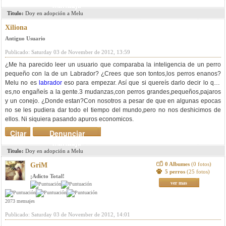
mensaje
Titulo:
Doy en adopción a Melu
Xiliona
Antiguo Usuario
Publicado: Saturday 03 de November de 2012, 13:59
¿Me ha parecido leer un usuario que comparaba la inteligencia de un perro
pequeño con la de un Labrador? ¿Crees que son tontos,los perros enanos?
Melu no es
labrador
eso para empezar. Así que si quereís darlo decir lo que
es,no engañeís a la gente.3 mudanzas,con perros grandes,pequeños,pajaros
y un conejo. ¿Donde estan?Con nosotros a pesar de que en algunas epocas
no se les pudiera dar todo el tiempo del mundo,pero no nos deshicimos de
ellos. Ni siquiera pasando apuros economicos.
Citar
Denunciar
mensaje
Titulo:
Doy en adopción a Melu
0 Albumes
(0 fotos)
GriM
5 perros
(25 fotos)
¡Adicto Total!
ver mas
2073 mensajes
Publicado: Saturday 03 de November de 2012, 14:01