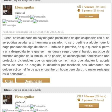
Titulo:
Doy en adopción a Melu
7 Albumes
(39 fotos)
Elenaaguilar
3 perros
(28 fotos)
¡Adicto!
ver mas
307 mensajes
Publicado: Wednesday 31 de October de 2012, 20:30
Bueno, antes de nada no hay ninguna posibilidad de que os quedeis con el no
se podrias ayudar a tu hermana a sacarlo, no se o pedirle a alguien que lo
haga por dandole algo de dinero...Parto de la premisa, de que quereis al perro
y una despedida tiene que ser muy dura y seguro que el ha sido participe de
muchas alegrias de la familia, si no podeis, os aconsejo que habkeis con una
protectora diciendoles que os quedais con el hasta que alguien lo adopte
como de casa de acogida, lo difundais por facebook, sos labradores sos
golden ect con el fin de que encuentre un hogar pero claro.. lo mejor seria que
os lo pensarais...
Citar
Denunciar
mensaje
Titulo:
Doy en adopción a Melu
7 Albumes
(39 fotos)
Elenaaguilar
3 perros
(28 fotos)
¡Adicto!
ver mas