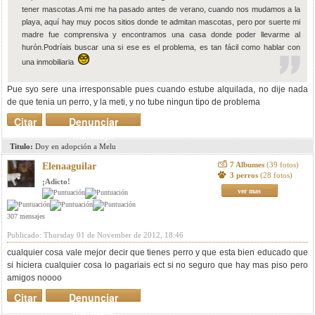
tener mascotas.A mi me ha pasado antes de verano, cuando nos mudamos a la
playa, aquí hay muy pocos sitios donde te admitan mascotas, pero por suerte mi
madre fue comprensiva y encontramos una casa donde poder llevarme al
hurón.Podríais buscar una si ese es el problema, es tan fácil como hablar con
una inmobiliaria
Pue syo sere una irresponsable pues cuando estube alquilada, no dije nada
de que tenia un perro, y la meti, y no tube ningun tipo de problema
Citar
Denunciar
mensaje
Titulo:
Doy en adopción a Melu
7 Albumes
(39 fotos)
Elenaaguilar
3 perros
(28 fotos)
¡Adicto!
ver mas
307 mensajes
Publicado: Thursday 01 de November de 2012, 18:46
cualquier cosa vale mejor decir que tienes perro y que esta bien educado que
si hiciera cualquier cosa lo pagariais ect si no seguro que hay mas piso pero
amigos noooo
Citar
Denunciar
mensaje