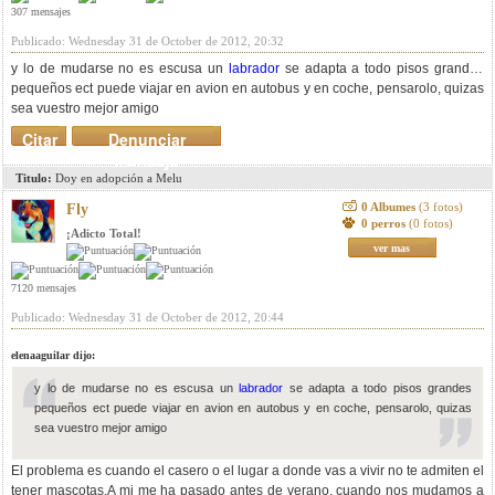
307 mensajes
Publicado: Wednesday 31 de October de 2012, 20:32
y lo de mudarse no es escusa un
labrador
se adapta a todo pisos grandes
pequeños ect puede viajar en avion en autobus y en coche, pensarolo, quizas
sea vuestro mejor amigo
Citar
Denunciar
mensaje
Titulo:
Doy en adopción a Melu
0 Albumes
(3 fotos)
Fly
0 perros
(0 fotos)
¡Adicto Total!
ver mas
7120 mensajes
Publicado: Wednesday 31 de October de 2012, 20:44
elenaaguilar dijo:
y lo de mudarse no es escusa un
labrador
se adapta a todo pisos grandes
pequeños ect puede viajar en avion en autobus y en coche, pensarolo, quizas
sea vuestro mejor amigo
El problema es cuando el casero o el lugar a donde vas a vivir no te admiten el
tener mascotas.A mi me ha pasado antes de verano, cuando nos mudamos a