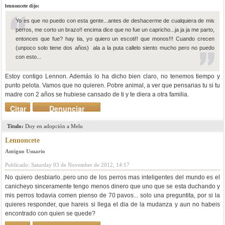
lennoncete dijo:
Yo es que no puedo con esta gente...antes de deshacerme de cualquiera de mis
perros, me corto un brazo!! encima dice que no fue un capricho...ja ja ja me parto,
entonces que fue? hay tia, yo quiero un escoti!! que monos!!! Cuando crecen
(unpoco solo tiene dos años) ala a la puta callelo siento mucho pero no puedo
con esto...
Estoy contigo Lennon. Además lo ha dicho bien claro, no tenemos tiempo y
punto pelota. Vamos que no quieren. Pobre animal, a ver que pensarias tu si tu
madre con 2 años se hubiese cansado de ti y te diera a otra familia.
Citar
Denunciar
mensaje
Titulo:
Doy en adopción a Melu
Lennoncete
Antiguo Usuario
Publicado: Saturday 03 de November de 2012, 14:17
No quiero desbiarlo..pero uno de los perros mas inteligentes del mundo es el
canicheyo sinceramente tengo menos dinero que uno que se esta duchando y
mis perros todavia comen pienso de 70 pavos... solo una preguntita, por si la
quieres responder, que hareis si llega el dia de la mudanza y aun no habeis
encontrado con quien se quede?