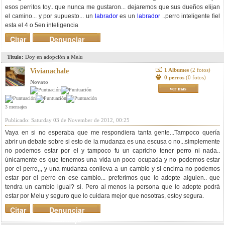
esos perritos toy.. que nunca me gustaron... dejaremos que sus dueños elijan
el camino... y por supuesto... un
labrador
es un
labrador
..perro inteligente fiel
esta el 4 o 5en inteligencia
Citar
Denunciar
mensaje
Titulo:
Doy en adopción a Melu
1 Albumes
(2 fotos)
Vivianachale
0 perros
(0 fotos)
Novato
ver mas
3 mensajes
Publicado: Saturday 03 de November de 2012, 00:25
Vaya en si no esperaba que me respondiera tanta gente...Tampoco quería
abrir un debate sobre si esto de la mudanza es una escusa o no...simplemente
no podemos estar por el y tampoco fu un capricho tener perro ni nada..
únicamente es que tenemos una vida un poco ocupada y no podemos estar
por el perro,,, y una mudanza conlleva a un cambio y si encima no podemos
estar por el perro en ese cambio... preferimos que lo adopte alguien.. que
tendra un cambio igual? si. Pero al menos la persona que lo adopte podrá
estar por Melu y seguro que lo cuidara mejor que nosotras, estoy segura.
Citar
Denunciar
mensaje