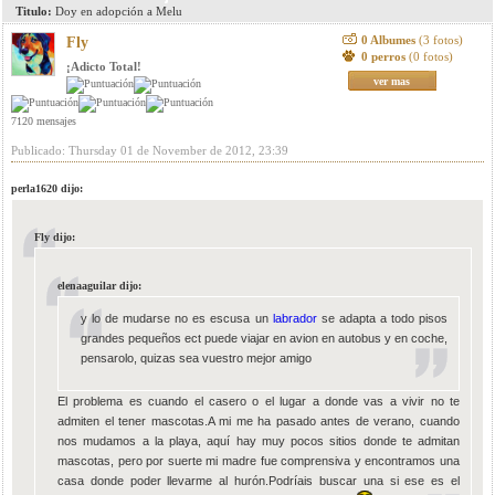
Titulo:
Doy en adopción a Melu
0 Albumes
(3 fotos)
Fly
0 perros
(0 fotos)
¡Adicto Total!
ver mas
7120 mensajes
Publicado: Thursday 01 de November de 2012, 23:39
perla1620 dijo:
Fly dijo:
elenaaguilar dijo:
y lo de mudarse no es escusa un
labrador
se adapta a todo pisos
grandes pequeños ect puede viajar en avion en autobus y en coche,
pensarolo, quizas sea vuestro mejor amigo
El problema es cuando el casero o el lugar a donde vas a vivir no te
admiten el tener mascotas.A mi me ha pasado antes de verano, cuando
nos mudamos a la playa, aquí hay muy pocos sitios donde te admitan
mascotas, pero por suerte mi madre fue comprensiva y encontramos una
casa donde poder llevarme al hurón.Podríais buscar una si ese es el