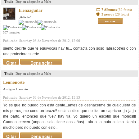
Titulo:
Doy en adopción a Melu
7 Albumes
(39 fotos)
Elenaaguilar
3 perros
(28 fotos)
¡Adicto!
ver mas
307 mensajes
Publicado: Saturday 03 de November de 2012, 12:06
siento decirte que te equivocas hay tu,.. contacta con soso labradotres o con
una protectora suerte
Citar
Denunciar
mensaje
Titulo:
Doy en adopción a Melu
Lennoncete
Antiguo Usuario
Publicado: Saturday 03 de November de 2012, 13:53
Yo es que no puedo con esta gente...antes de deshacerme de cualquiera de
mis perros, me corto un brazo!! encima dice que no fue un capricho...ja ja ja
me parto, entonces que fue? hay tia, yo quiero un escoti!! que monos!!!
Cuando crecen (unpoco solo tiene dos años) ala a la puta callelo siento
mucho pero no puedo con esto...
Citar
Denunciar