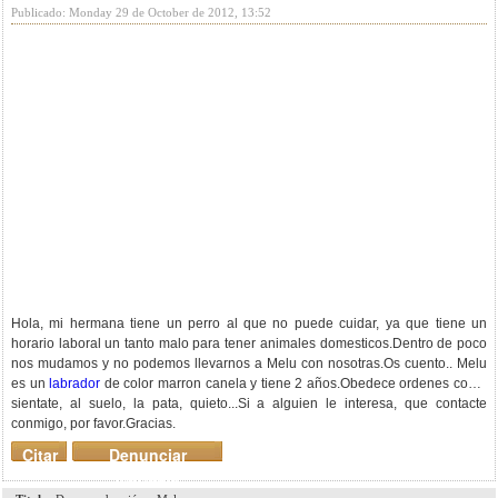
Publicado: Monday 29 de October de 2012, 13:52
Hola, mi hermana tiene un perro al que no puede cuidar, ya que tiene un
horario laboral un tanto malo para tener animales domesticos.Dentro de poco
nos mudamos y no podemos llevarnos a Melu con nosotras.Os cuento.. Melu
es un
labrador
de color marron canela y tiene 2 años.Obedece ordenes como
sientate, al suelo, la pata, quieto...Si a alguien le interesa, que contacte
conmigo, por favor.Gracias.
Citar
Denunciar
mensaje