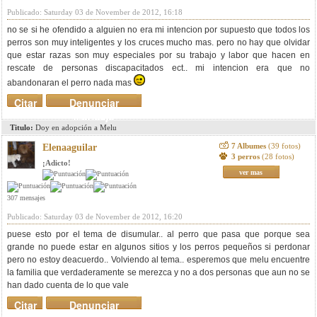
Publicado: Saturday 03 de November de 2012, 16:18
no se si he ofendido a alguien no era mi intencion por supuesto que todos los
perros son muy inteligentes y los cruces mucho mas. pero no hay que olvidar
que estar razas son muy especiales por su trabajo y labor que hacen en
rescate de personas discapacitados ect.. mi intencion era que no
abandonaran el perro nada mas
Citar
Denunciar
mensaje
Titulo:
Doy en adopción a Melu
7 Albumes
(39 fotos)
Elenaaguilar
3 perros
(28 fotos)
¡Adicto!
ver mas
307 mensajes
Publicado: Saturday 03 de November de 2012, 16:20
puese esto por el tema de disumular.. al perro que pasa que porque sea
grande no puede estar en algunos sitios y los perros pequeños si perdonar
pero no estoy deacuerdo.. Volviendo al tema.. esperemos que melu encuentre
la familia que verdaderamente se merezca y no a dos personas que aun no se
han dado cuenta de lo que vale
Citar
Denunciar