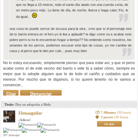
que no llega a 10 metros, todo el santo día atado con una cuerda corta, de
un metro poco más. Lo tiene de día, de noche, llueva o haga calor, frío, le
da igual...
una cosa no puede servur de escusa para la otra.. cres que si el personaje ese
de tu barrio entrara en el foro yo le iba a aplaudir? te digo como va a acabar este
pobre perro si no le encuentran hogar a tiempo?? No entiendo como nosotros, los
amantes de los perros, podemos escusar este tipo de cosas. yo me cambio de
casa y al perro que le den por culo... pues muy bien
No lo estoy excusando, simplemente pienso que para estar así, y que el perro
acabe como el de este vecino del barrio o vete tú a saber cómo, siempre es
mejor que lo adopte alguien que le de todo el cariño y cuidados que se
merece. Por mucho que le digamos, si no quiere tenerlo no le vamos a
convencer...
Citar
Denunciar
mensaje
Titulo:
Doy en adopción a Melu
7 Albumes
(39 fotos)
Elenaaguilar
3 perros
(28 fotos)
¡Adicto!
ver mas
307 mensajes