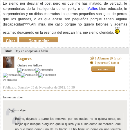
Lo siento por desviar el post pero es que me has matado, de verdad...Te
sorprenderías de la inteligencia de un yorky o un
Maltés
bien educado, te
sorprenderías y no dirías chorradas.Los perros pequeños son igual de perros
que los grandes, o es que acaso son pequeños porque tienen alguna
discapacidad???.Ahi mira, me callo porque no quiero follones y además
estamso deacuerdo en la esencia del post.En fins. me siento ofendida.
Citar
Denunciar
mensaje
Titulo:
Doy en adopción a Melu
0 Albumes
(0 fotos)
Sagutxo
0 perros
(0 fotos)
Quiero ser Adicto
ver mas
30 mensajes
Publicado: Saturday 03 de November de 2012, 15:38
lennoncete dijo:
Sagutxo dijo:
Bueno, dejando a parte los motivos por los cuales no lo quiera tener, es
mejor que busque a alguien que lo quiera y lo cuide como se merece, que
no que haga como uno de mi barrio. El tío tiene un perro en una terraza