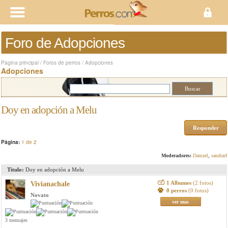
Foro de Adopciones
Página principal
/
Foros de perros
/
Adopciones
Adopciones
Doy en adopción a Melu
Responder
Página:
1 de 2
Moderadores:
Damzel
,
sandrarf
Titulo:
Doy en adopción a Melu
1 Albumes
(2 fotos)
Vivianachale
0 perros
(0 fotos)
Novato
ver mas
3 mensajes