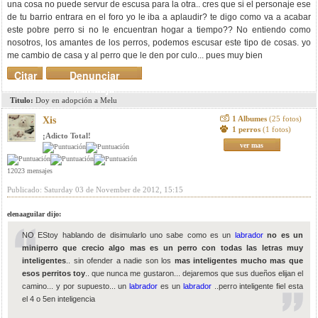
una cosa no puede servur de escusa para la otra.. cres que si el personaje ese
de tu barrio entrara en el foro yo le iba a aplaudir? te digo como va a acabar
este pobre perro si no le encuentran hogar a tiempo?? No entiendo como
nosotros, los amantes de los perros, podemos escusar este tipo de cosas. yo
me cambio de casa y al perro que le den por culo... pues muy bien
Citar
Denunciar
mensaje
Titulo:
Doy en adopción a Melu
1 Albumes
(25 fotos)
Xis
1 perros
(1 fotos)
¡Adicto Total!
ver mas
12023 mensajes
Publicado: Saturday 03 de November de 2012, 15:15
elenaaguilar dijo:
NO EStoy hablando de disimularlo uno sabe como es un
labrador
no es un
miniperro que crecio algo mas es un perro con todas las letras muy
inteligentes
.. sin ofender a nadie son los
mas inteligentes mucho mas que
esos perritos toy
.. que nunca me gustaron... dejaremos que sus dueños elijan el
camino... y por supuesto... un
labrador
es un
labrador
..perro inteligente fiel esta
el 4 o 5en inteligencia