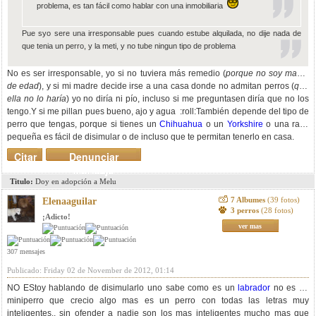
problema, es tan fácil como hablar con una inmobiliaria
Pue syo sere una irresponsable pues cuando estube alquilada, no dije nada de
que tenia un perro, y la meti, y no tube ningun tipo de problema
No es ser irresponsable, yo si no tuviera más remedio (
porque no soy mayor
de edad
), y si mi madre decide irse a una casa donde no admitan perros (
que
ella no lo haría
) yo no diría ni pío, incluso si me preguntasen diría que no los
tengo.Y si me pillan pues bueno, ajo y agua :roll:También depende del tipo de
perro que tengas, porque si tienes un
Chihuahua
o un
Yorkshire
o una raza
pequeña es fácil de disimular o de incluso que te permitan tenerlo en casa.
Citar
Denunciar
mensaje
Titulo:
Doy en adopción a Melu
7 Albumes
(39 fotos)
Elenaaguilar
3 perros
(28 fotos)
¡Adicto!
ver mas
307 mensajes
Publicado: Friday 02 de November de 2012, 01:14
NO EStoy hablando de disimularlo uno sabe como es un
labrador
no es un
miniperro que crecio algo mas es un perro con todas las letras muy
inteligentes.. sin ofender a nadie son los mas inteligentes mucho mas que