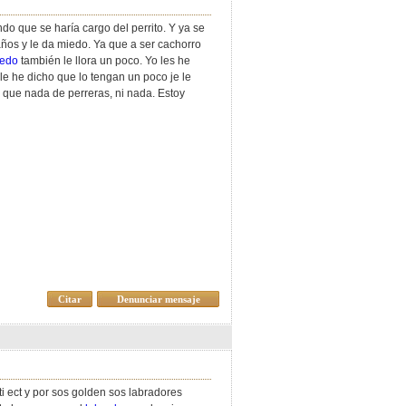
do que se haría cargo del perrito. Y ya se
 años y le da miedo. Ya que a ser cachorro
edo
también le llora un poco. Yo les he
 le he dicho que lo tengan un poco je le
 que nada de perreras, ni nada. Estoy
Citar
Denunciar mensaje
i ect y por sos golden sos labradores