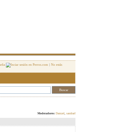
seña
|
No estás
Responder
Moderadores:
Damzel
,
sandrarf