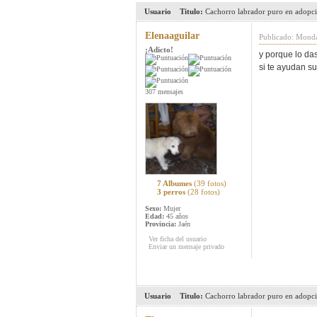
Usuario
Titulo:
Cachorro labrador puro en adopc
Elenaaguilar
Publicado: Mond
¡Adicto!
y porque lo da
si te ayudan su
307 mensajes
7 Albumes
(39 fotos)
3 perros
(28 fotos)
Sexo:
Mujer
Edad:
45 años
Provincia:
Jaén
Ver ficha del usuario
Enviar un mensaje privado
Usuario
Titulo:
Cachorro labrador puro en adopc