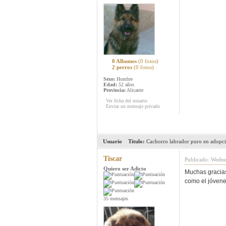
0 Albumes
(0 fotos)
2 perros
(0 fotos)
Sexo:
Hombre
Edad:
52 años
Provincia:
Alicante
Ver ficha del usuario
Enviar un mensaje privado
Usuario
Titulo:
Cachorro labrador puro en adopc
Tiscar
Publicado: Wedn
Quiero ser Adicto
Muchas gracias
como el jóvene
35 mensajes