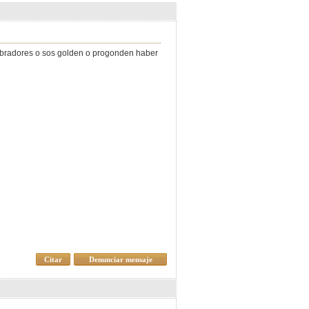
slabradores o sos golden o progonden haber
Citar
Denunciar mensaje