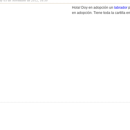
ay 05 de November de 2012, 16:59
Hola! Doy en adopción un
labrador
p
en adopción. Tiene toda la cartilla en