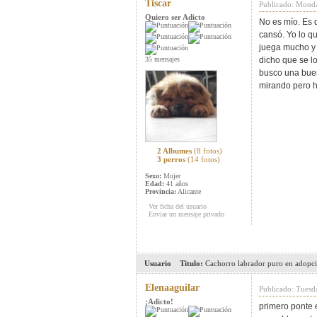
Tiscar
Publicado: Mond
Quiero ser Adicto
No es mío. Es d
cansó. Yo lo qu
juega mucho y s
35 mensajes
dicho que se lo
busco una buen
mirando pero ha
2 Albumes
(8 fotos)
3 perros
(14 fotos)
Sexo:
Mujer
Edad:
41 años
Provincia:
Alicante
Ver ficha del usuario
Enviar un mensaje privado
Usuario
Titulo:
Cachorro labrador puro en adopc
Elenaaguilar
Publicado: Tuesd
¡Adicto!
primero ponte e