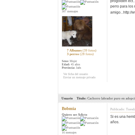
progolden ect..
perro para los 
307 mensajes
amigo...http:
7 Albumes
(39 fotos)
3 perros
(28 fotos)
Sexo:
Mujer
Edad:
45 años
Provincia:
Jaén
Ver ficha del usuario
Enviar un mensaje privado
Usuario
Titulo:
Cachorro labrador puro en adopc
Bobmia
Publicado: Tuesd
Quiero ser Adicto
Si es una hembr
años.
16 mensajes