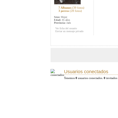
7 Albumes
(39 fotos)
3 perros
(28 fotos)
Sexo:
Mujer
Edad:
45 años
Provincia:
Jaén
Ver ficha del usuario
Enviar un mensaje privado
Usuarios conectados
Tenemos
0
usuarios conectados.
0
invitados