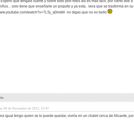
 Espero que tengais suerte y sobre todo pon fotos asi es mas facil, por cierto dile 
niños... solo tiene que enseñarle un poquito y ya esta.. vera que se trasforma en su
//www.youtube.com/watch?v=7LSj_q0mdt4 no digas que no es bello
ión
ay 06 de November de 2012, 23:47
a igual tengo quien se lo puede quedar, viviría en un chalet cerca de Alicante, ju