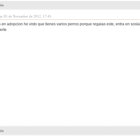
ión
ay 05 de November de 2012, 17:45
s en adopcion he visto que tienes varios perros porque regalas este, entra en so
erte
ión