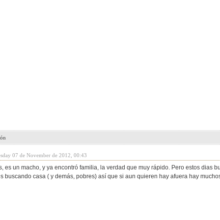
ión
esday 07 de November de 2012, 00:43
, es un macho, y ya encontró familia, la verdad que muy rápido. Pero estos dias 
s buscando casa ( y demás, pobres) así que si aun quieren hay afuera hay muchos