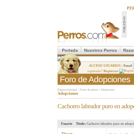
PE
Portada
Nuestros Perros
Raza
ACCESO USUARIOS |
Email
registrado?
Regístrate
Foro de Adopciones
Página principal
/
Foros de perros
/
Adopciones
Adopciones
Cachorro labrador puro en adop
Usuario
Titulo:
Cachorro labrador puro en adopc
Tiscar