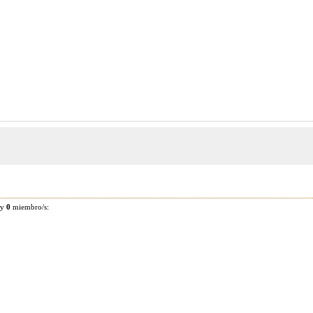
 y
0
miembro/s: