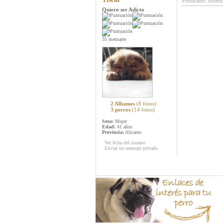
Publicado: Mond
Quiero ser Adicto
35 mensajes
2 Albumes
(8 fotos)
3 perros
(14 fotos)
Sexo:
Mujer
Edad:
41 años
Provincia:
Alicante
Ver ficha del usuario
Enviar un mensaje privado