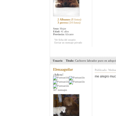
2 Albumes
(8 fotos)
3 perros
(14 fotos)
Sexo:
Mujer
Edad:
41 años
Provincia:
Alicante
Ver ficha del usuario
Enviar un mensaje privado
Usuario
Titulo:
Cachorro labrador puro en adopc
Elenaaguilar
Publicado: Wedn
¡Adicto!
me alegro mucho
307 mensajes