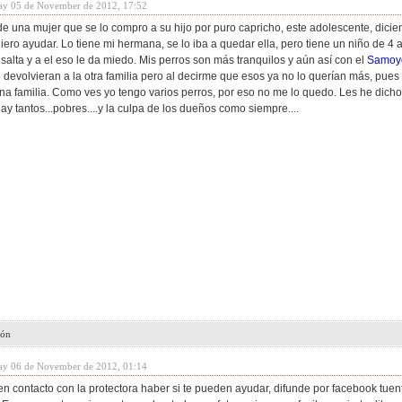
ay 05 de November de 2012, 17:52
e una mujer que se lo compro a su hijo por puro capricho, este adolescente, dicien
iero ayudar. Lo tiene mi hermana, se lo iba a quedar ella, pero tiene un niño de 4
alta y a el eso le da miedo. Mis perros son más tranquilos y aún así con el
Samoy
 devolvieran a la otra familia pero al decirme que esos ya no lo querían más, pues
a familia. Como ves yo tengo varios perros, por eso no me lo quedo. Les he dicho
y tantos...pobres....y la culpa de los dueños como siempre....
ión
ay 06 de November de 2012, 01:14
n contacto con la protectora haber si te pueden ayudar, difunde por facebook tuent