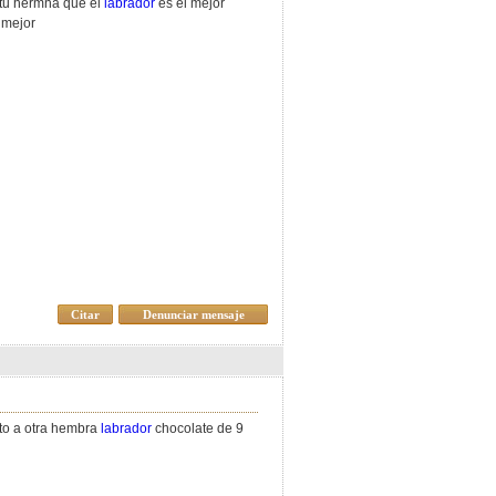
a tu hermna que el
labrador
es el mejor
 mejor
Citar
Denunciar mensaje
nto a otra hembra
labrador
chocolate de 9