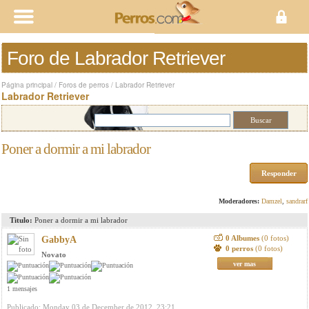
Foro de Labrador Retriever
Página principal
/
Foros de perros
/
Labrador Retriever
Labrador Retriever
Poner a dormir a mi labrador
Responder
Moderadores:
Damzel
,
sandrarf
Titulo:
Poner a dormir a mi labrador
0 Albumes
(0 fotos)
GabbyA
0 perros
(0 fotos)
Novato
ver mas
1 mensajes
Publicado: Monday 03 de December de 2012, 23:21