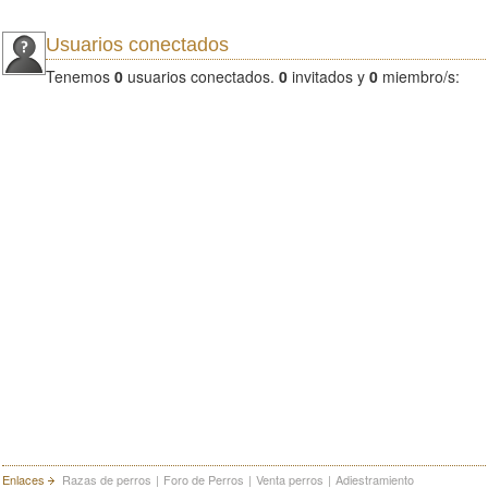
Usuarios conectados
Tenemos
0
usuarios conectados.
0
invitados y
0
miembro/s:
Enlaces
Razas de perros
|
Foro de Perros
|
Venta perros
|
Adiestramiento