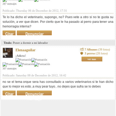
287 mensajes
Publicado: Thursday 06 de December de 2012, 17:31
Te lo ha dicho el veterinario, supongo, no? Pues vete a otro si no te gusta su
solución, a ver que dicen. Por cierto que le ha pasado al perro para tener una
hemorragia interna?
Citar
Denunciar
mensaje
Titulo:
Poner a dormir a mi labrador
7 Albumes
(39 fotos)
Elenaaguilar
3 perros
(28 fotos)
¡Adicto!
ver mas
307 mensajes
Publicado: Saturday 08 de December de 2012, 16:42
no se el tema orque sera has consultado a varios veterinarios si te han dicho
que lo mejor es esto..a muy pear tuyo.. no dejes que sufra se lo debes
Citar
Denunciar
mensaje