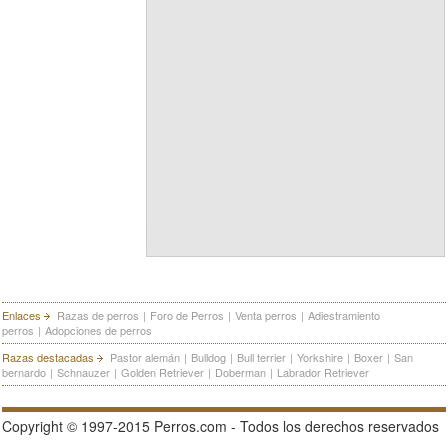
Enlaces
Razas de perros
|
Foro de Perros
|
Venta perros
|
Adiestramiento
perros
|
Adopciones de perros
Razas destacadas
Pastor alemán
|
Bulldog
|
Bull terrier
|
Yorkshire
|
Boxer
|
San
bernardo
|
Schnauzer
|
Golden Retriever
|
Doberman
|
Labrador Retriever
Copyright © 1997-2015 Perros.com - Todos los derechos reservados