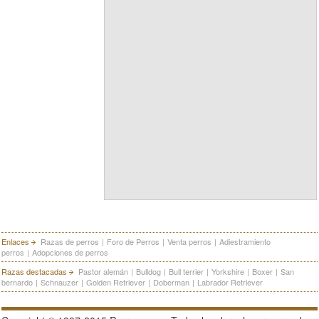
Enlaces
Razas de perros
|
Foro de Perros
|
Venta perros
|
Adiestramiento
perros
|
Adopciones de perros
Razas destacadas
Pastor alemán
|
Bulldog
|
Bull terrier
|
Yorkshire
|
Boxer
|
San
bernardo
|
Schnauzer
|
Golden Retriever
|
Doberman
|
Labrador Retriever