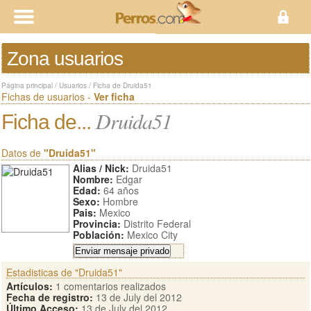
Zona usuarios
Página principal
/
Usuarios
/
Ficha de Druida51
Fichas de usuarios -
Ver ficha
Druida51
Ficha de...
Datos de
"Druida51"
Alias / Nick:
Druida51
Nombre:
Edgar
Edad:
64 años
Sexo:
Hombre
Pais:
Mexico
Provincia:
Distrito Federal
Población:
Mexico City
Estadisticas de "Druida51"
Artículos:
1 comentarios realizados
Fecha de registro:
13 de July del 2012
Último Acceso:
13 de July del 2012