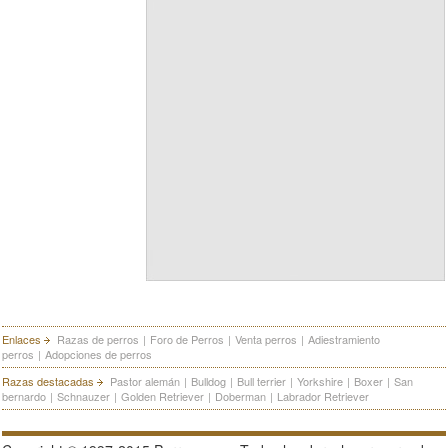
Enlaces
Razas de perros
|
Foro de Perros
|
Venta perros
|
Adiestramiento
perros
|
Adopciones de perros
Razas destacadas
Pastor alemán
|
Bulldog
|
Bull terrier
|
Yorkshire
|
Boxer
|
San
bernardo
|
Schnauzer
|
Golden Retriever
|
Doberman
|
Labrador Retriever