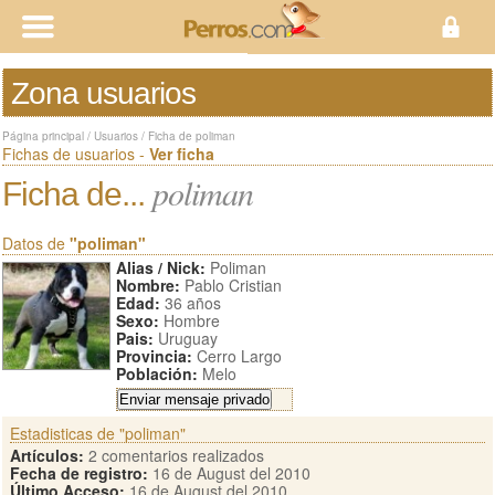
Zona usuarios
Página principal
/
Usuarios
/
Ficha de poliman
Fichas de usuarios -
Ver ficha
poliman
Ficha de...
Datos de
"poliman"
Alias / Nick:
Poliman
Nombre:
Pablo Cristian
Edad:
36 años
Sexo:
Hombre
Pais:
Uruguay
Provincia:
Cerro Largo
Población:
Melo
Estadisticas de "poliman"
Artículos:
2 comentarios realizados
Fecha de registro:
16 de August del 2010
Último Acceso:
16 de August del 2010