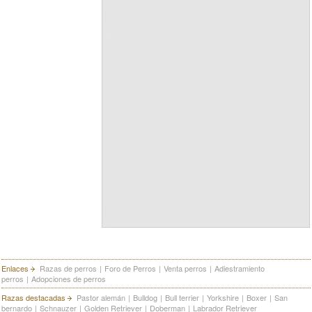
Enlaces
Razas de perros
|
Foro de Perros
|
Venta perros
|
Adiestramiento
perros
|
Adopciones de perros
Razas destacadas
Pastor alemán
|
Bulldog
|
Bull terrier
|
Yorkshire
|
Boxer
|
San
bernardo
|
Schnauzer
|
Golden Retriever
|
Doberman
|
Labrador Retriever