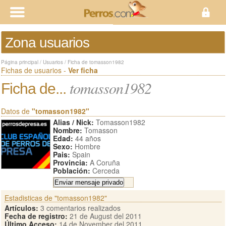
Zona usuarios
Página principal
/
Usuarios
/
Ficha de tomasson1982
Fichas de usuarios -
Ver ficha
tomasson1982
Ficha de...
Datos de
"tomasson1982"
Alias / Nick:
Tomasson1982
Nombre:
Tomasson
Edad:
44 años
Sexo:
Hombre
Pais:
Spain
Provincia:
A Coruña
Población:
Cerceda
Estadisticas de "tomasson1982"
Artículos:
3 comentarios realizados
Fecha de registro:
21 de August del 2011
Último Acceso:
14 de November del 2011