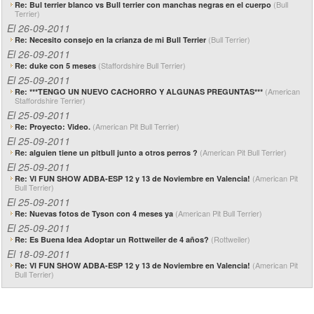
(Bull
Re: Bul terrier blanco vs Bull terrier con manchas negras en el cuerpo
Terrier)
El 26-09-2011
(Bull Terrier)
Re: Necesito consejo en la crianza de mi Bull Terrier
El 26-09-2011
(Staffordshire Bull Terrier)
Re: duke con 5 meses
El 25-09-2011
(American
Re: ***TENGO UN NUEVO CACHORRO Y ALGUNAS PREGUNTAS***
Staffordshire Terrier)
El 25-09-2011
(American Pit Bull Terrier)
Re: Proyecto: Video.
El 25-09-2011
(American Pit Bull Terrier)
Re: alguien tiene un pitbull junto a otros perros ?
El 25-09-2011
(American Pit
Re: VI FUN SHOW ADBA-ESP 12 y 13 de Noviembre en Valencia!
Bull Terrier)
El 25-09-2011
(American Pit Bull Terrier)
Re: Nuevas fotos de Tyson con 4 meses ya
El 25-09-2011
(Rottweiler)
Re: Es Buena Idea Adoptar un Rottweiler de 4 años?
El 18-09-2011
(American Pit
Re: VI FUN SHOW ADBA-ESP 12 y 13 de Noviembre en Valencia!
Bull Terrier)