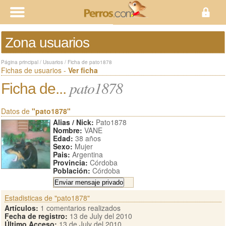
Zona usuarios
Página principal
/
Usuarios
/
Ficha de pato1878
Fichas de usuarios -
Ver ficha
pato1878
Ficha de...
Datos de
"pato1878"
Alias / Nick:
Pato1878
Nombre:
VANE
Edad:
38 años
Sexo:
Mujer
Pais:
Argentina
Provincia:
Córdoba
Población:
Córdoba
Estadisticas de "pato1878"
Artículos:
1 comentarios realizados
Fecha de registro:
13 de July del 2010
Último Acceso:
13 de July del 2010