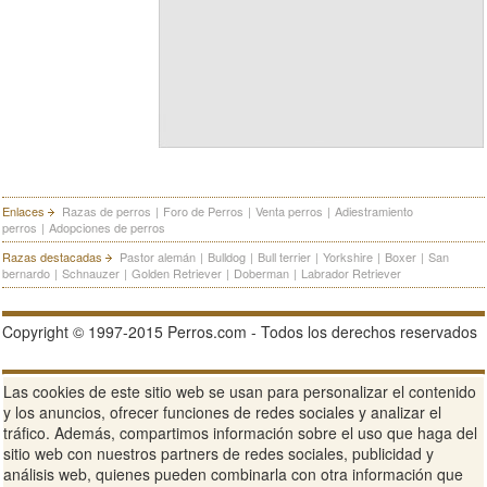
Enlaces
Razas de perros
|
Foro de Perros
|
Venta perros
|
Adiestramiento
perros
|
Adopciones de perros
Razas destacadas
Pastor alemán
|
Bulldog
|
Bull terrier
|
Yorkshire
|
Boxer
|
San
bernardo
|
Schnauzer
|
Golden Retriever
|
Doberman
|
Labrador Retriever
Copyright © 1997-2015 Perros.com - Todos los derechos reservados
Publicidad en Perros.com
|
Contacte
|
Aviso Legal
|
Política de
Las cookies de este sitio web se usan para personalizar el contenido
privacidad
|
Condiciones de uso
y los anuncios, ofrecer funciones de redes sociales y analizar el
tráfico. Además, compartimos información sobre el uso que haga del
Ver sitio web completo
sitio web con nuestros partners de redes sociales, publicidad y
análisis web, quienes pueden combinarla con otra información que