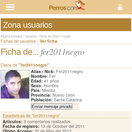
Zona usuarios
Página principal
/
Usuarios
/
Ficha de fer2011negro
Fichas de usuarios -
Ver ficha
fer2011negro
Ficha de...
Datos de
"fer2011negro"
Alias / Nick:
Fer2011negro
Nombre:
Fer
Edad:
41 años
Sexo:
Hombre
Pais:
Mexico
Provincia:
Nuevo León
Población:
Santa Catarina
Estadisticas de "fer2011negro"
Artículos:
3 comentarios realizados
Fecha de registro:
13 de October del 2011
Último Acceso:
20 de May del 2012