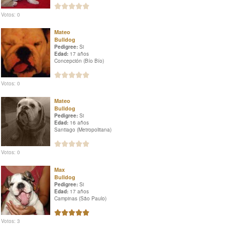
Votos: 0
Mateo
Bulldog
Pedigree:
Si
Edad:
17 años
Concepción (Bío Bío)
Votos: 0
Mateo
Bulldog
Pedigree:
Si
Edad:
16 años
Santiago (Metropolitana)
Votos: 0
Max
Bulldog
Pedigree:
Si
Edad:
17 años
Campinas (São Paulo)
Votos: 3