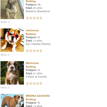
Bulldog
Pedigree:
No
Edad:
20 años
Badalona (Barcelona)
Votos: 0
maximuss
Bulldog
Pedigree:
Si
Edad:
13 años
San Cristóbal (Táchira)
Votos: 0
Mechones
Bulldog
Pedigree:
Si
Edad:
21 años
A Baña (A Coruña)
Votos: 0
MEDINA AZAHARA
Bulldog
Pedigree:
Si
Edad:
14 años