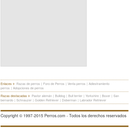
Enlaces
Razas de perros
|
Foro de Perros
|
Venta perros
|
Adiestramiento
perros
|
Adopciones de perros
Razas destacadas
Pastor alemán
|
Bulldog
|
Bull terrier
|
Yorkshire
|
Boxer
|
San
bernardo
|
Schnauzer
|
Golden Retriever
|
Doberman
|
Labrador Retriever
Copyright © 1997-2015 Perros.com - Todos los derechos reservados