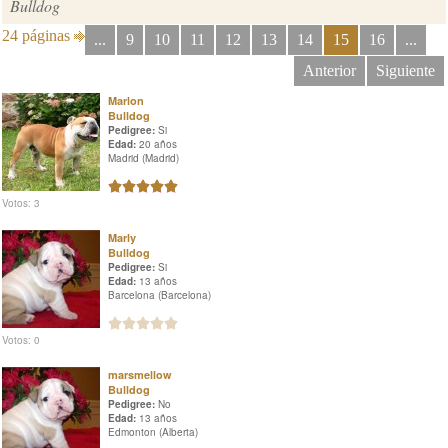
Bulldog
24 páginas
...
9
10
11
12
13
14
15
16
...
Anterior
Siguiente
Marlon
Bulldog
Pedigree:
Si
Edad:
20 años
Madrid (Madrid)
Votos: 3
Marly
Bulldog
Pedigree:
Si
Edad:
13 años
Barcelona (Barcelona)
Votos: 0
marsmellow
Bulldog
Pedigree:
No
Edad:
13 años
Edmonton (Alberta)