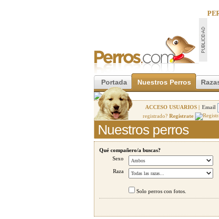
PE
Portada
Nuestros Perros
Razas
ACCESO USUARIOS |
Email
registrado?
Regístrate
Nuestros perros
Qué compañero/a buscas?
Sexo
Raza
Solo perros con fotos.