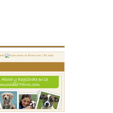
seña
|
No estás