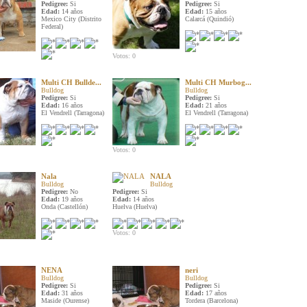
Pedigree:
Si
Pedigree:
Si
Edad:
14 años
Edad:
15 años
Mexico City (Distrito
Calarcá (Quindió)
Federal)
Votos: 0
Multi CH Bullde...
Multi CH Murbog...
Bulldog
Bulldog
Pedigree:
Si
Pedigree:
Si
Edad:
16 años
Edad:
21 años
El Vendrell (Tarragona)
El Vendrell (Tarragona)
Votos: 0
Nala
NALA
Bulldog
Bulldog
Pedigree:
No
Pedigree:
Si
Edad:
19 años
Edad:
14 años
Onda (Castellón)
Huelva (Huelva)
Votos: 0
NENA
neri
Bulldog
Bulldog
Pedigree:
Si
Pedigree:
Si
Edad:
31 años
Edad:
17 años
Maside (Ourense)
Tordera (Barcelona)