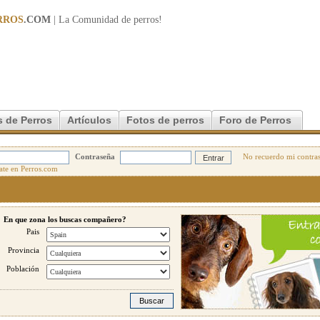
RROS
.COM
| La Comunidad de
perros
!
 de Perros
Artículos
Fotos de perros
Foro de Perros
Contraseña
No recuerdo mi contra
En que zona los buscas compañero?
Pais
Provincia
Población