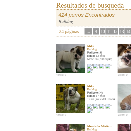
Resultados de busqueda
424 perros Encontrados
Bulldog
24 páginas
...
9
10
11
12
13
14
Mika
Bulldog
Pedigree:
Si
Edad:
13 años
Medellín (Antioquia)
Votos: 0
Votos: 0
Mike
Bulldog
Pedigree:
No
Edad:
17 años
Tuluá (Valle del Cauca)
Votos: 0
Votos: 0
Montaña Mistic...
Bulldog