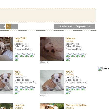
15
16
...
Anterior
Siguiente
mika2009
mikaela
Bulldog
Bulldog
Pedigree:
No
Pedigree:
No
Edad:
19 años
Edad:
18 años
Algeciras (Cádiz)
Algeciras (Cádiz)
Votos: 4
Milo
MONI
Bulldog
Bulldog
Pedigree:
Si
Pedigree:
No
Edad:
16 años
Edad:
19 años
Benafigos (Castellón)
Envigado (Antioquia)
Votos: 0
morgan
Morgan de bullk...
Bulldog
Bulldog