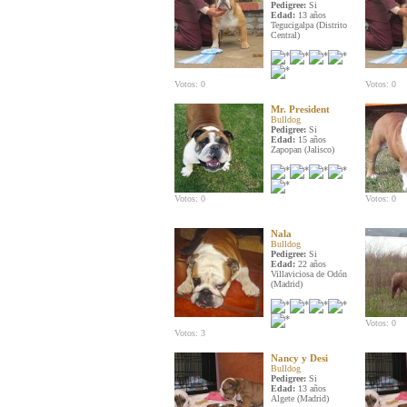
Pedigree:
Si
Edad:
13 años
Tegucigalpa (Distrito
Central)
Votos: 0
Votos: 0
Mr. President
Bulldog
Pedigree:
Si
Edad:
15 años
Zapopan (Jalisco)
Votos: 0
Votos: 0
Nala
Bulldog
Pedigree:
Si
Edad:
22 años
Villaviciosa de Odón
(Madrid)
Votos: 0
Votos: 3
Nancy y Desi
Bulldog
Pedigree:
Si
Edad:
13 años
Algete (Madrid)