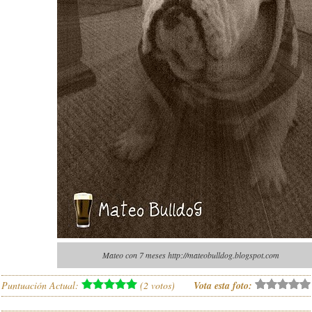
Mateo con 7 meses http://mateobulldog.blogspot.com
Puntuación Actual:
(
2
votos)
Vota esta foto: