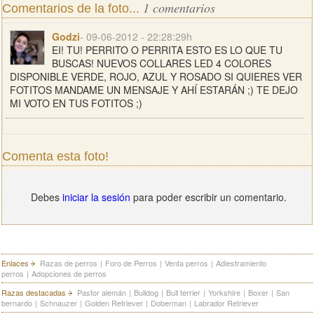
1 comentarios
Comentarios de la foto...
Godzi
- 09-06-2012 - 22:28:29h
EI! TU! PERRITO O PERRITA ESTO ES LO QUE TU
BUSCAS! NUEVOS COLLARES LED 4 COLORES
DISPONIBLE VERDE, ROJO, AZUL Y ROSADO SI QUIERES VER
FOTITOS MANDAME UN MENSAJE Y AHÍ ESTARÁN ;) TE DEJO
MI VOTO EN TUS FOTITOS ;)
Comenta esta foto!
Debes
iniciar la sesión
para poder escribir un comentario.
Enlaces
Razas de perros
|
Foro de Perros
|
Venta perros
|
Adiestramiento
perros
|
Adopciones de perros
Razas destacadas
Pastor alemán
|
Bulldog
|
Bull terrier
|
Yorkshire
|
Boxer
|
San
bernardo
|
Schnauzer
|
Golden Retriever
|
Doberman
|
Labrador Retriever