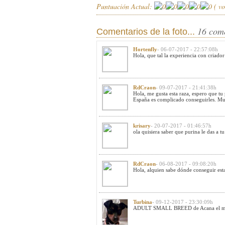
Puntuación Actual:
(
vo
16 com
Comentarios de la foto...
Hortenfly
- 06-07-2017 - 22:57:08h
Hola, que tal la experiencia con criador
RdCraon
- 09-07-2017 - 21:41:38h
Hola, me gusta esta raza, espero que tu
España es complicado conseguirles. Muc
krisary
- 20-07-2017 - 01:46:57h
ola quisiera saber que purina le das a 
RdCraon
- 06-08-2017 - 09:08:20h
Hola, alquien sabe dónde conseguir est
Turbina
- 09-12-2017 - 23:30:09h
ADULT SMALL BREED de Acana el mio ti