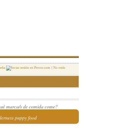
seña
|
No estás
ué marca/s de comida come?
derness puppy food