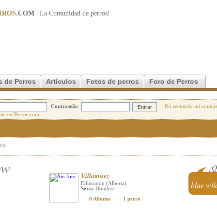
RROS
.COM
| La Comunidad de
perros
!
s de Perros
Artículos
Fotos de perros
Foro de Perros
Contraseña
No recuerdo mi contra
rros
ow
¿Q
Villamuez
blue wil
Edmonton (Alberta)
Sexo:
Hombre
0 Albums
1 perro