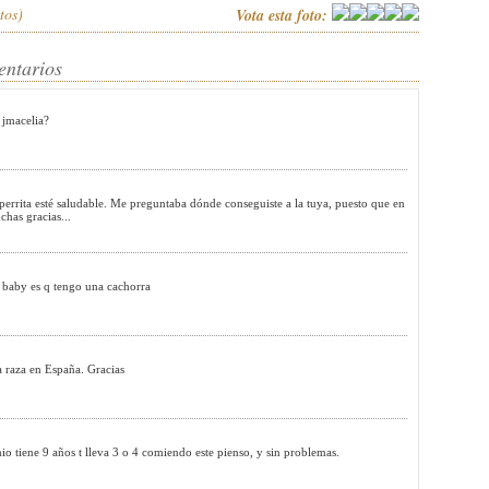
tos)
Vota esta foto:
entarios
 jmacelia?
 perrita esté saludable. Me preguntaba dónde conseguiste a la tuya, puesto que en
has gracias...
tu baby es q tengo una cachorra
a raza en España. Gracias
ene 9 años t lleva 3 o 4 comiendo este pienso, y sin problemas.