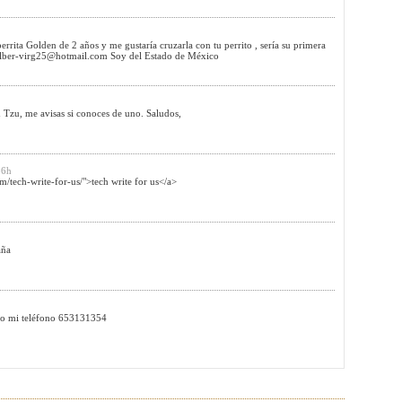
errita Golden de 2 años y me gustaría cruzarla con tu perrito , sería su primera
lber-virg25@hotmail.com
Soy del Estado de México
Tzu, me avisas si conoces de uno. Saludos,
56h
/tech-write-for-us/">tech write for us</a>
aña
dejo mi teléfono 653131354