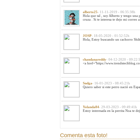
alberto25
- 11-11-2019 - 06:35:38h
Hola que tal , soy Alberto y tengo una p
cruza . Si te interesa te dejo mi correo
a
JOSP
- 18-05-2020 - 01:52:52h
Hola, Estoy buscando un cachorro Shih 
chandanareddy
- 04-12-2020 - 09:22:
<a href="https://www.trendstechblog.com
Sndga
- 16-01-2023 - 08:45:21h
Quiero saber si este perro nació en Esp
Yolanda84
- 29-03-2023 - 09:49:41h
Estoy interesada en la perrita Noa te 
Comenta esta foto!