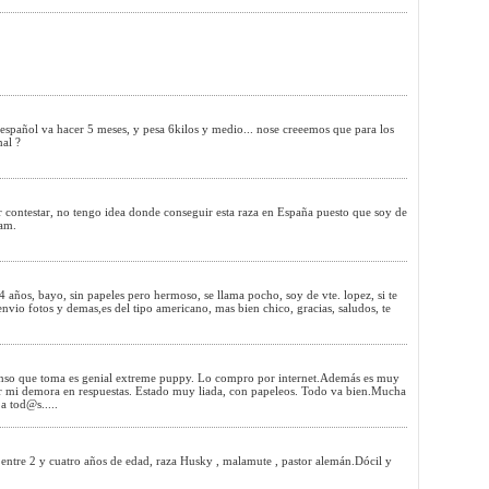
español va hacer 5 meses, y pesa 6kilos y medio... nose creeemos que para los
mal ?
r contestar, no tengo idea donde conseguir esta raza en España puesto que soy de
Sam.
 años, bayo, sin papeles pero hermoso, se llama pocho, soy de vte. lopez, si te
 envio fotos y demas,es del tipo americano, mas bien chico, gracias, saludos, te
nso que toma es genial extreme puppy. Lo compro por internet.Además es muy
r mi demora en respuestas. Estado muy liada, con papeleos. Todo va bien.Mucha
a tod@s.....
 entre 2 y cuatro años de edad, raza Husky , malamute , pastor alemán.Dócil y