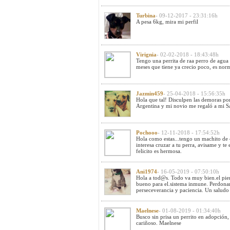
Turbina
- 09-12-2017 - 23:31:16h
A pesa 6kg, mira mi perfil
Virignia
- 02-02-2018 - 18:43:48h
Tengo una perrita de raa perro de agua 
meses que tiene ya crecio poco, es nor
Jazmin459
- 25-04-2018 - 15:56:35h
Hola que tal! Disculpen las demoras po
Argentina y mi novio me regaló a mi 
Pochooo
- 12-11-2018 - 17:54:52h
Hola como estas...tengo un machito de 4
interesa cruzar a tu perra, avisame y te
felicito es hermosa.
Ani1974
- 16-05-2019 - 07:50:10h
Hola a tod@s. Todo va muy bien.el pie
bueno para el.sistema inmune. Perdona
perseceverancia y paciencia. Un saludo 
Maelnese
- 01-08-2019 - 01:34:40h
Busco sin prisa un perrito en adopción,
cariñoso. Maelnese