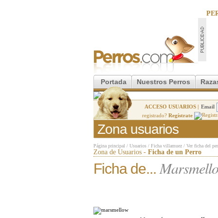
PE
Portada
Nuestros Perros
Raza
ACCESO USUARIOS |
Email
registrado?
Regístrate
Zona usuarios
Página principal
/
Usuarios
/
Ficha villamuez
/
Ver ficha del pe
Zona de Usuarios -
Ficha de un Perro
Marsmell
Ficha de...