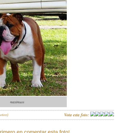
maximuss
otos)
Vota esta foto:
primero en comentar esta foto!