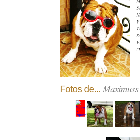
M
S
N
Y
T
S
V
(
Maximuss
Fotos de...