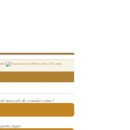
seña
|
No estás
ué marca/s de comida come?
 gusta jugar