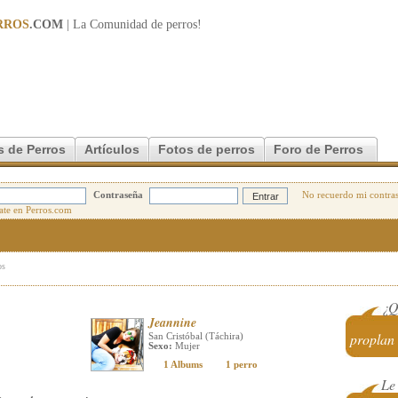
RROS
.COM
| La Comunidad de
perros
!
s de Perros
Artículos
Fotos de perros
Foro de Perros
Contraseña
No recuerdo mi contra
os
¿Q
Jeannine
proplan
San Cristóbal (Táchira)
Sexo:
Mujer
1 Albums
1 perro
Le