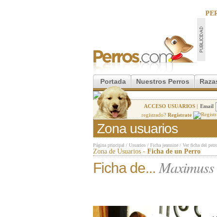
PE
Portada
Nuestros Perros
Raza
ACCESO USUARIOS |
Email
registrado?
Regístrate
Zona usuarios
Página principal
/
Usuarios
/
Ficha jeannine
/
Ver ficha del perr
Zona de Usuarios -
Ficha de un Perro
Maximuss
Ficha de...