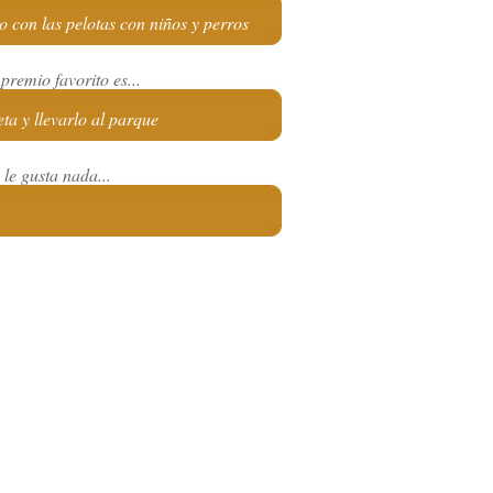
o con las pelotas con niños y perros
premio favorito es...
eta y llevarlo al parque
le gusta nada...