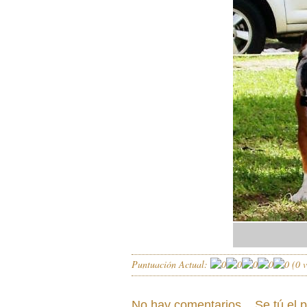
Puntuación Actual:
(
0
v
No hay comentarios... Se tú el 