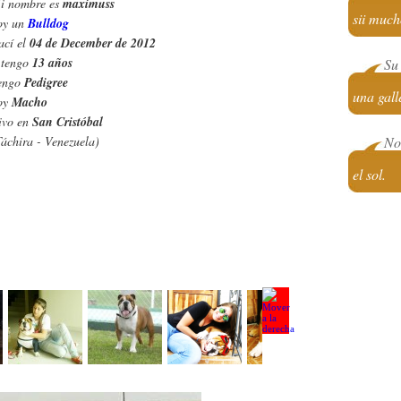
i nombre es
maximuss
sii much
oy un
Bulldog
ací el
04 de December de 2012
 tengo
13 años
Su 
engo
Pedigree
una gall
oy
Macho
ivo en
San Cristóbal
Táchira - Venezuela)
No 
el sol.