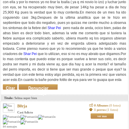
con ella y por lo menos yo no tirar la toalla ( ya q mi novio lo izo) y luchar junto
con eya, se ha recuperado muy bien, de pesar 14Kg ha pesar a dia de hoy
25,900 Kg pues la verdad que to muy contenta.En menos de un mes ha ido
coguiendo casi 3kg.Despues de la ultima analitica que se le hizo en
septiembre que todo dio negativo, pues yo quizas me centre mucho a observa
los sintomas de la fiebre del
Shar Pei
pero nada de anda, ocico bien, patas de
atras bien es decir todo bien, ademas la vete me comento que si tuviera la
fiebre aunque era complicado saberlo, ubiera muerto xq los organos ubieran
empezado a deteriorarse y en vez de engorda ubiera adelgazado mas
todavia. Come pienso nuevo que yo lo recomniendo ya que he leido a varios
criadores de
Shar Pei
que lo utilizan, eso si no es muy abrato que digamos.Por
lo mas contenta que puedo estar es porque vuelve a tener sus celo, es decir
podra ser mami y mi duda viene ay, que dia hay q acer la monta? el tamaño
del perro importa, es decir si tiene que ser mas grande o peque que eya? la
verdad que con este tema estoy algo perdida, xq es la primera vez que vamos
acer esto.En cuanto la bañe pondre fotito de eya para ver lo guapa que esta
Citar
Denunciar
mensaje
Titulo:
Selma super bien
0 Albumes
(0 fotos)
B0rja
1 perros
(1 fotos)
Casi Adicto
ver mas
84 mensajes