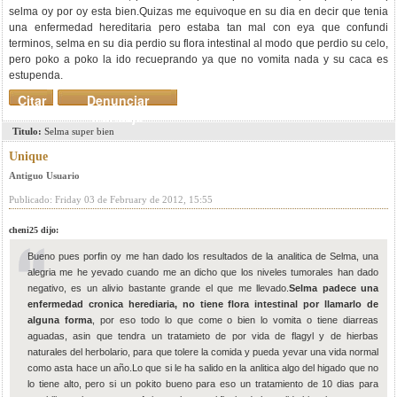
selma oy por oy esta bien.Quizas me equivoque en su dia en decir que tenia
una enfermedad hereditaria pero estaba tan mal con eya que confundi
terminos, selma en su dia perdio su flora intestinal al modo que perdio su celo,
pero poko a poko la ido recueprando ya que no vomita nada y su caca es
estupenda.
Citar
Denunciar
mensaje
Titulo:
Selma super bien
Unique
Antiguo Usuario
Publicado: Friday 03 de February de 2012, 15:55
cheni25 dijo:
Bueno pues porfin oy me han dado los resultados de la analitica de Selma, una
alegria me he yevado cuando me an dicho que los niveles tumorales han dado
negativo, es un alivio bastante grande el que me llevado.
Selma padece una
enfermedad cronica herediaria, no tiene flora intestinal por llamarlo de
alguna forma
, por eso todo lo que come o bien lo vomita o tiene diarreas
aguadas, asin que tendra un tratamieto de por vida de flagyl y de hierbas
naturales del herbolario, para que tolere la comida y pueda yevar una vida normal
como asta hace un año.Lo que si le ha salido en la anlitica algo del higado que no
lo tiene alto, pero si un pokito bueno para eso un tratamiento de 10 dias para