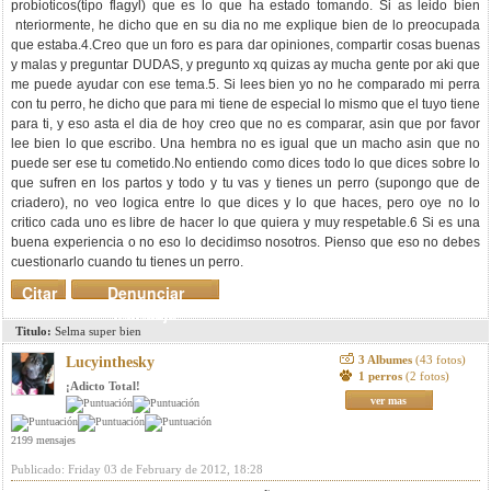
probioticos(tipo flagyl) que es lo que ha estado tomando. Si as leido bien
nteriormente, he dicho que en su dia no me explique bien de lo preocupada
que estaba.4.Creo que un foro es para dar opiniones, compartir cosas buenas
y malas y preguntar DUDAS, y pregunto xq quizas ay mucha gente por aki que
me puede ayudar con ese tema.5. Si lees bien yo no he comparado mi perra
con tu perro, he dicho que para mi tiene de especial lo mismo que el tuyo tiene
para ti, y eso asta el dia de hoy creo que no es comparar, asin que por favor
lee bien lo que escribo. Una hembra no es igual que un macho asin que no
puede ser ese tu cometido.No entiendo como dices todo lo que dices sobre lo
que sufren en los partos y todo y tu vas y tienes un perro (supongo que de
criadero), no veo logica entre lo que dices y lo que haces, pero oye no lo
critico cada uno es libre de hacer lo que quiera y muy respetable.6 Si es una
buena experiencia o no eso lo decidimso nosotros. Pienso que eso no debes
cuestionarlo cuando tu tienes un perro.
Citar
Denunciar
mensaje
Titulo:
Selma super bien
3 Albumes
(43 fotos)
Lucyinthesky
1 perros
(2 fotos)
¡Adicto Total!
ver mas
2199 mensajes
Publicado: Friday 03 de February de 2012, 18:28