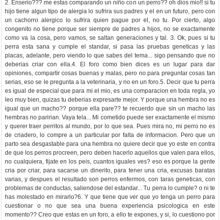
2. Enserio??? me estas comparando un niño con un perro?? oh dios mio!! si tu
hijo tiene algun tipo de alergia lo sufrira sus padres y el en un futuro, pero con
un cachorro alergico lo sufrira quien pague por el, no tu. Por cierto, algo
congenito no tiene porque ser siempre de padres a hijos, no se exactamente
como va la cosa, pero vamos, se saltan generaciones y tal. 3. Ok, pues si tu
perra esta sana y cumple el standar, si pasa las pruebas geneticas y las
placas, adelante, pero viendo lo que sabes del tema... sigo pensando que no
deberias criar con ella.4. El foro como bien dices es un lugar para dar
opiniones, compartir cosas buenas y malas, pero no para preguntar cosas tan
serias, eso se le pregunta a la veterinaria, y no en un foro.5. Decir que tu perra
es igual de especial que para mi el mio, es una comparacion en toda regla, yo
leo muy bien, quizas tu deberias expresarte mejor. Y porque una hembra no es
igual que un macho?? porque ella pare?? te recuerdo que sin un macho las
hembras no paririan. Vaya tela... Mi cometido puede ser exactamente el mismo
y querer traer perritos al mundo, por lo que sea. Pues mira no, mi perro no es
de criadero, lo compre a un particular por falta de informacion. Pero que un
parto sea desgastable para una hembra no quiere decir que yo este en contra
de que los perros procreen, pero deben hacerlo aquellos que valen para ellos,
no cualquiera, fijate en los peis, cuantos iguales ves? eso es porque la gente
cria por criar, para sacarse un dinerito, para tener una cria, excusas baratas
varias, y despues el resultado son perros enfermos, con taras geneticas, con
problemas de conductas, saliendose del estandar... Tu perra lo cumple? o ni te
has molestado en mirarlo?6. Y que tiene que ver que yo tenga un perro para
cuestionar o no que sea una buena experiencia psicologica en este
momento?? Creo que estas en un foro, a ello te expones, y si, lo cuestiono por