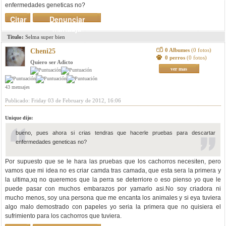
enfermedades geneticas no?
Citar
Denunciar
mensaje
Titulo:
Selma super bien
0 Albumes
(0 fotos)
Cheni25
0 perros
(0 fotos)
Quiero ser Adicto
ver mas
43 mensajes
Publicado: Friday 03 de February de 2012, 16:06
Unique dijo:
bueno, pues ahora si crias tendras que hacerle pruebas para descartar
enfermedades geneticas no?
Por supuesto que se le hara las pruebas que los cachorros necesiten, pero
vamos que mi idea no es criar camda tras camada, que esta sera la primera y
la ultima,xq no queremos que la perra se deterriore o eso pienso yo que le
puede pasar con muchos embarazos por yamarlo asi.No soy criadora ni
mucho menos, soy una persona que me encanta los animales y si eya tuviera
algo malo demostrado con papeles yo seria la primera que no quisiera el
sufrimiento para los cachorros que tuviera.