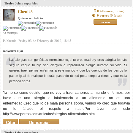
Titulo:
Selma super bien
0 Albumes
(0 fotos)
Cheni25
0 perros
(0 fotos)
Quiero ser Adicto
ver mas
43 mensajes
Publicado: Friday 03 de February de 2012, 18:45
cariycurro dijo:
Las alergias son genéticas normalmente, si tu eres madre y eres alérgica lo más
seguro esque tu hijo sea alérgico o reproduzca alergia durante su vida...Si
quieres traer perros enfermos a este mundo y que los dueños de los perros lo
pasen igual de mal que lo estás pasando tú qué poca empatía tienes y que mala
persona serás.
Ya no se como decirlo, que no voy a traer cahorros al mundo enfermos, por
favor que una alergia o intolerancia a un aliemento no es una
enfermedad.Creo que lo de mala persona sobra, vamos yo creo que todavia
no le faltado el respeto a nadiePor favor leer esto
http://www.perros.com/articulos/alergias-alimentarias.html
Citar
Denunciar
mensaje
Titulo:
Selma super bien