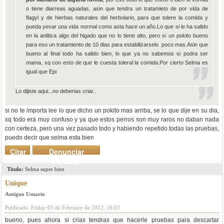
o tiene diarreas aguadas, asin que tendra un tratamieto de por vida de
flagyl y de hierbas naturales del herbolario, para que tolere la comida y
pueda yevar una vida normal como asta hace un año.Lo que si le ha salido
en la anlitica algo del higado que no lo tiene alto, pero si un pokito bueno
para eso un tratamiento de 10 dias para estabilizarselo poco mas.Asin que
bueno al final todo ha salido bien, lo que ya no sabemos si podra ser
mama, xq con esto de que le cuesta toleral la comida.Por cierto Selma es
igual que Epi
Lo dijiste aqui...no deberias criar..
si no te importa lee lo que dicho un pokito mas arriba, se lo que dije en su dia,
xq todo era muy confuso y ya que estos perros son muy raros no daban nada
con certeza, pero una vez pasado todo y habiendo repetido todas las pruebas,
puedo decir que selma esta bien
Citar
Denunciar
mensaje
Titulo:
Selma super bien
Unique
Antiguo Usuario
Publicado: Friday 03 de February de 2012, 16:03
bueno, pues ahora si crias tendras que hacerle pruebas para descartar