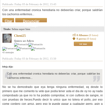
Publicado: Friday 03 de February de 2012, 15:43
Con una enfermedad cronica herediaria no debeerías criar, porque saldrían
los cachorros enfermos...
Citar
Denunciar
mensaje
Titulo:
Selma super bien
0 Albumes
(0 fotos)
Cheni25
0 perros
(0 fotos)
Quiero ser Adicto
ver mas
43 mensajes
Publicado: Friday 03 de February de 2012, 15:50
b0rja dijo:
Con una enfermedad cronica herediaria no debeerías criar, porque saldrían los
cachorros enfermos...
No se ha demostrado que eya tenga ninguna enfermedad, xq desde lo
primero que me comento la vete que podia tener asta el dia de oy no ay nada
comprobado ya que no lo ha podido comprobar, ni con cultivos de sangre, ni
con pruebas de heces.Puedo decir lo unico que no tolera el pollo, por eso
come cordero con arroz, pero eso le puede pasar a cualquier perro, asin q