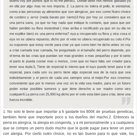
Bueno voy por puntos que si no me pierdo1. Donde tanto nos hemos gastado ya
en ella por algo mas no nos importa. 2. La perra no tolera el pollo, le sientamal,
como a las personas ay alimentos que son alergicos, por eso come Nutro choice
de cordero y arroz (nada barato por cierto)3.Hoy por hoy yo considero que es
una perra sana, ya que no hay nada que indique lo contario, que pasa que por
haber perdido su flora instestinal ( mas arriba e rectificado ya que en su dia no
me explike bien) es una perra enferma? eya a recuperado su flora y otra cosa si
eya no se ubiera repuesto, dicho por el vete no ubiera recuperado su celo.4.Por
su supuesto que estoy verde para criar ya que como bien he dicho antes no voy
a criar camada tras camada, he preguntado si el tamaño del perro depende, por
el tema de las crias que puedan ser mas grandes o mas pequeñas y por lo tanto
el parto le pueda costar mas o menos, creo que no hace falta ser criador para
tener esa duda.5, Tiene de especial lo mismo que el tuyo puede tener para ti de
especial, para cada uno su perro tiene algo especial sea de la raza que sea
indistintamente y el perro de cada uno siempre sera el mejor.Por eso creemos
conveniente que por lo menos una vez en la vida sea madre, para en un futuro
poder evitar posibles tumores y que tiene derecho a ser madre como otro
cualquier6.La perra con 25,900 kg dicho por el vete esta bien para criar, tiene una
fuerza increible.
1. No solo te tiene que importar a ti gastarte los 800€ de pruebas geneticas,
tambien tiene que importarle poco a los dueños del macho.2. Entonces la
perra es alergica, la alergia es congenita, y a mi personalmente y a cualquiera
que se compre un perro dudo mucho que le guste pagar para tener un perro
con alergia. Por cierto nutro choice, no es tan bueno para lo que vale, los