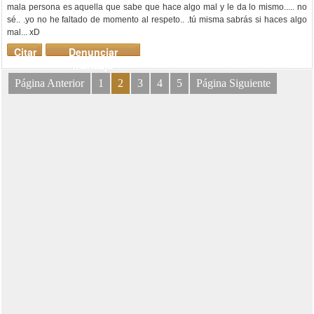
mala persona es aquella que sabe que hace algo mal y le da lo mismo..... no
sé.. .yo no he faltado de momento al respeto.. .tú misma sabrás si haces algo
mal... xD
Citar
Denunciar
mensaje
Página Anterior
1
2
3
4
5
Página Siguiente