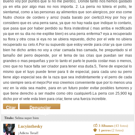
Bueno voy por puntos que si no me pierdo1. Donde tanto nos hemos gastado
ya en ella por algo mas no nos importa. 2. La perra no tolera el pollo, le
sientamal, como a las personas ay alimentos que son alergicos, por eso come
Nutro choice de cordero y arroz (nada barato por cierto)3.Hoy por hoy yo
considero que es una perra sana, ya que no hay nada que indique lo contario,
que pasa que por haber perdido su flora instestinal ( mas arriba e rectificado
ya que en su dia no me explike bien) es una perra enferma? eya a recuperado
su flora y otra cosa si eya no se ubiera repuesto, dicho por el vete no ubiera
recuperado su celo.4.Por su supuesto que estoy verde para criar ya que como
bien he dicho antes no voy a criar camada tras camada, he preguntado si el
tamaño del perro depende, por el tema de las crias que puedan ser mas
grandes o mas pequeñas y por lo tanto el parto le pueda costar mas o menos,
creo que no hace falta ser criador para tener esa duda.5, Tiene de especial lo
mismo que el tuyo puede tener para ti de especial, para cada uno su perro
tiene algo especial sea de la raza que sea indistintamente y el perro de cada
uno siempre sera el mejor.Por eso creemos conveniente que por lo menos una
vez en la vida sea madre, para en un futuro poder evitar posibles tumores y
que tiene derecho a ser madre como otro cualquier6.La perra con 25,900 kg
dicho por el vete esta bien para criar, tiene una fuerza increible.
Citar
Denunciar
mensaje
Titulo:
Selma super bien
3 Albumes
(43 fotos)
Lucyinthesky
1 perros
(2 fotos)
¡Adicto Total!