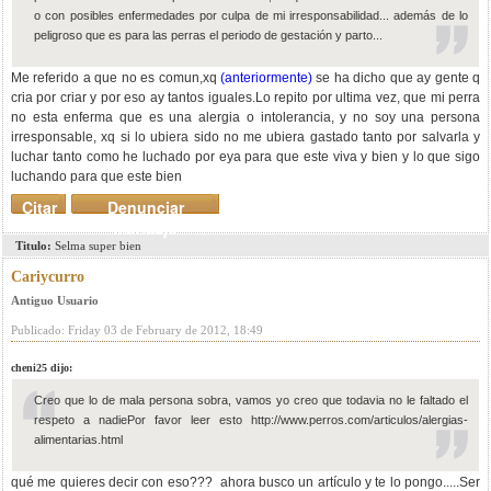
o con posibles enfermedades por culpa de mi irresponsabilidad... además de lo
peligroso que es para las perras el periodo de gestación y parto...
Me referido a que no es comun,xq
(anteriormente)
se ha dicho que ay gente q
cria por criar y por eso ay tantos iguales.Lo repito por ultima vez, que mi perra
no esta enferma que es una alergia o intolerancia, y no soy una persona
irresponsable, xq si lo ubiera sido no me ubiera gastado tanto por salvarla y
luchar tanto como he luchado por eya para que este viva y bien y lo que sigo
luchando para que este bien
Citar
Denunciar
mensaje
Titulo:
Selma super bien
Cariycurro
Antiguo Usuario
Publicado: Friday 03 de February de 2012, 18:49
cheni25 dijo:
Creo que lo de mala persona sobra, vamos yo creo que todavia no le faltado el
respeto a nadiePor favor leer esto http://www.perros.com/articulos/alergias-
alimentarias.html
qué me quieres decir con eso??? ahora busco un artículo y te lo pongo.....Ser