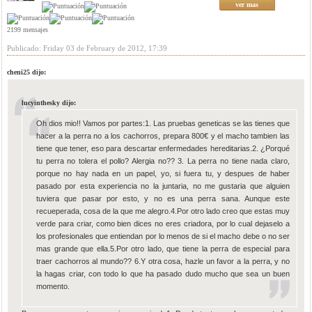
ver mas
2199 mensajes
Publicado: Friday 03 de February de 2012, 17:39
cheni25 dijo:
lucyinthesky dijo:
Oh dios mio!! Vamos por partes:1. Las pruebas geneticas se las tienes que
hacer a la perra no a los cachorros, prepara 800€ y el macho tambien las
tiene que tener, eso para descartar enfermedades hereditarias.2. ¿Porqué
tu perra no tolera el pollo? Alergia no?? 3. La perra no tiene nada claro,
porque no hay nada en un papel, yo, si fuera tu, y despues de haber
pasado por esta experiencia no la juntaria, no me gustaria que alguien
tuviera que pasar por esto, y no es una perra sana. Aunque este
recueperada, cosa de la que me alegro.4.Por otro lado creo que estas muy
verde para criar, como bien dices no eres criadora, por lo cual dejaselo a
los profesionales que entiendan por lo menos de si el macho debe o no ser
mas grande que ella.5.Por otro lado, que tiene la perra de especial para
traer cachorros al mundo?? 6.Y otra cosa, hazle un favor a la perra, y no
la hagas criar, con todo lo que ha pasado dudo mucho que sea un buen
momento.