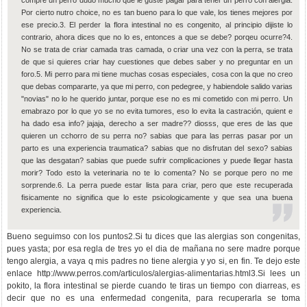
compre un perro dudo mucho que le guste pagar para tener un perro con alergia.
Por cierto nutro choice, no es tan bueno para lo que vale, los tienes mejores por
ese precio.3. El perder la flora intestinal no es congenito, al principio dijiste lo
contrario, ahora dices que no lo es, entonces a que se debe? porqeu ocurre?4.
No se trata de criar camada tras camada, o criar una vez con la perra, se trata
de que si quieres criar hay cuestiones que debes saber y no preguntar en un
foro.5. Mi perro para mi tiene muchas cosas especiales, cosa con la que no creo
que debas compararte, ya que mi perro, con pedegree, y habiendole salido varias
"novias" no lo he querido juntar, porque ese no es mi cometido con mi perro. Un
emabrazo por lo que yo se no evita tumores, eso lo evita la castración, quient e
ha dado esa info? jajaja, derecho a ser madre?? diosss, que eres de las que
quieren un cchorro de su perra no? sabias que para las perras pasar por un
parto es una experiencia traumatica? sabias que no disfrutan del sexo? sabias
que las desgatan? sabias que puede sufrir complicaciones y puede llegar hasta
morir? Todo esto la veterinaria no te lo comenta? No se porque pero no me
sorprende.6. La perra puede estar lista para criar, pero que este recuperada
fisicamente no significa que lo este psicologicamente y que sea una buena
experiencia.
Bueno seguimso con los puntos2.Si tu dices que las alergias son congenitas,
pues yasta; por esa regla de tres yo el dia de mañana no sere madre porque
tengo alergia, a vaya q mis padres no tiene alergia y yo si, en fin. Te dejo este
enlace http://www.perros.com/articulos/alergias-alimentarias.html3.Si lees un
pokito, la flora intestinal se pierde cuando te tiras un tiempo con diarreas, es
decir que no es una enfermedad congenita, para recuperarla se toma