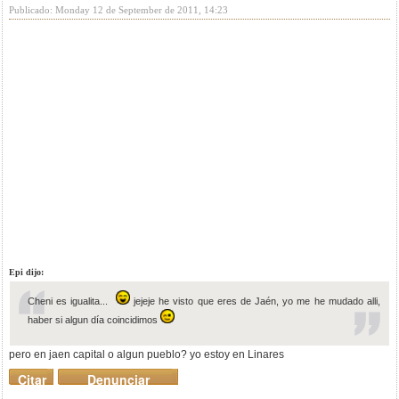
Publicado: Monday 12 de September de 2011, 14:23
Epi dijo:
Cheni es igualita...
jejeje he visto que eres de Jaén, yo me he mudado alli,
haber si algun día coincidimos
pero en jaen capital o algun pueblo? yo estoy en Linares
Citar
Denunciar
mensaje