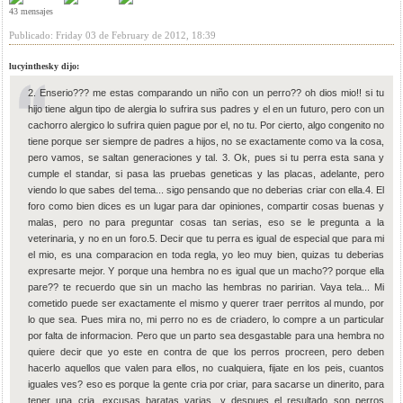
43 mensajes
Publicado: Friday 03 de February de 2012, 18:39
lucyinthesky dijo:
2. Enserio??? me estas comparando un niño con un perro?? oh dios mio!! si tu
hijo tiene algun tipo de alergia lo sufrira sus padres y el en un futuro, pero con un
cachorro alergico lo sufrira quien pague por el, no tu. Por cierto, algo congenito no
tiene porque ser siempre de padres a hijos, no se exactamente como va la cosa,
pero vamos, se saltan generaciones y tal. 3. Ok, pues si tu perra esta sana y
cumple el standar, si pasa las pruebas geneticas y las placas, adelante, pero
viendo lo que sabes del tema... sigo pensando que no deberias criar con ella.4. El
foro como bien dices es un lugar para dar opiniones, compartir cosas buenas y
malas, pero no para preguntar cosas tan serias, eso se le pregunta a la
veterinaria, y no en un foro.5. Decir que tu perra es igual de especial que para mi
el mio, es una comparacion en toda regla, yo leo muy bien, quizas tu deberias
expresarte mejor. Y porque una hembra no es igual que un macho?? porque ella
pare?? te recuerdo que sin un macho las hembras no paririan. Vaya tela... Mi
cometido puede ser exactamente el mismo y querer traer perritos al mundo, por
lo que sea. Pues mira no, mi perro no es de criadero, lo compre a un particular
por falta de informacion. Pero que un parto sea desgastable para una hembra no
quiere decir que yo este en contra de que los perros procreen, pero deben
hacerlo aquellos que valen para ellos, no cualquiera, fijate en los peis, cuantos
iguales ves? eso es porque la gente cria por criar, para sacarse un dinerito, para
tener una cria, excusas baratas varias, y despues el resultado son perros