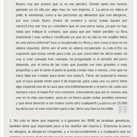
Bueno voy por puntos que si no me pierdo1. Donde tanto nos hemos
gastado ya en ella por algo mas no nos importa. 2. La perra no tolera el
pollo, le sientamal, como a las personas ay alimentos que son alergicos,
por eso come Nutro choice de cordero y arroz (nada barato por
cierto)3.Hoy por hoy yo considero que es una perra sana, ya que no hay
nada que indique lo contario, que pasa que por haber perdido su flora
instestinal ( mas arriba e rectificado ya que en su dia no me explike bien)
es una perra enferma? eya a recuperado su flora y otra cosa si eya no se
ubiera repuesto, dicho por el vete no ubiera recuperado su celo.4.Por su
supuesto que estoy verde para criar ya que como bien he dicho antes no
voy a criar camada tras camada, he preguntado si el tamaño del perro
depende, por el tema de las crias que puedan ser mas grandes o mas
pequeñas y por lo tanto el parto le pueda costar mas o menos, creo que no
hace falta ser criador para tener esa duda.5, Tiene de especial lo mismo
que el tuyo puede tener para ti de especial, para cada uno su perro tiene
algo especial sea de la raza que sea indistintamente y el perro de cada uno
siempre sera el mejor.Por eso creemos conveniente que por lo menos una
vez en la vida sea madre, para en un futuro poder evitar posibles tumores
y que tiene derecho a ser madre como otro cualquier6.La perra con 25,900
kg dicho por el vete esta bien para criar, tiene una fuerza increible.
1. No solo te tiene que importar a ti gastarte los 800€ de pruebas geneticas,
tambien tiene que importarle poco a los dueños del macho.2. Entonces la perra
es alergica, la alergia es congenita, y a mi personalmente y a cualquiera que se