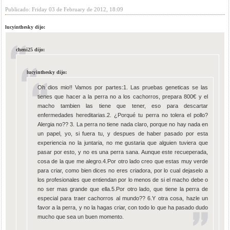
Publicado: Friday 03 de February de 2012, 18:09
lucyinthesky dijo:
cheni25 dijo:
lucyinthesky dijo:
Oh dios mio!! Vamos por partes:1. Las pruebas geneticas se las
tienes que hacer a la perra no a los cachorros, prepara 800€ y el
macho tambien las tiene que tener, eso para descartar
enfermedades hereditarias.2. ¿Porqué tu perra no tolera el pollo?
Alergia no?? 3. La perra no tiene nada claro, porque no hay nada en
un papel, yo, si fuera tu, y despues de haber pasado por esta
experiencia no la juntaria, no me gustaria que alguien tuviera que
pasar por esto, y no es una perra sana. Aunque este recueperada,
cosa de la que me alegro.4.Por otro lado creo que estas muy verde
para criar, como bien dices no eres criadora, por lo cual dejaselo a
los profesionales que entiendan por lo menos de si el macho debe o
no ser mas grande que ella.5.Por otro lado, que tiene la perra de
especial para traer cachorros al mundo?? 6.Y otra cosa, hazle un
favor a la perra, y no la hagas criar, con todo lo que ha pasado dudo
mucho que sea un buen momento.