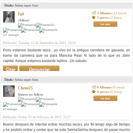
Titulo:
Selma super bien
2 Albumes
(23 fotos)
Epi
1 perros
(2 fotos)
¡Adicto!
ver mas
527 mensajes
Publicado: Tuesday 13 de September de 2011, 14:31
Pues estamos bastante lejos....yo vivo en la antigua carretera de ganada, un
tramo de carretera que va para Mancha Real. Al lado de lo que es Jaén
capital. Asique estamos bastante lejillos...Un saludo.
Citar
Denunciar
mensaje
Titulo:
Selma super bien
0 Albumes
(0 fotos)
Cheni25
0 perros
(0 fotos)
Quiero ser Adicto
ver mas
43 mensajes
Publicado: Friday 03 de February de 2012, 15:27
Bueno despues de intentar entrar muchas veces, por fin tengo algo de tiempo
y he podido entrar y contar que tal esta SelmaSelma despues de pasar mucho