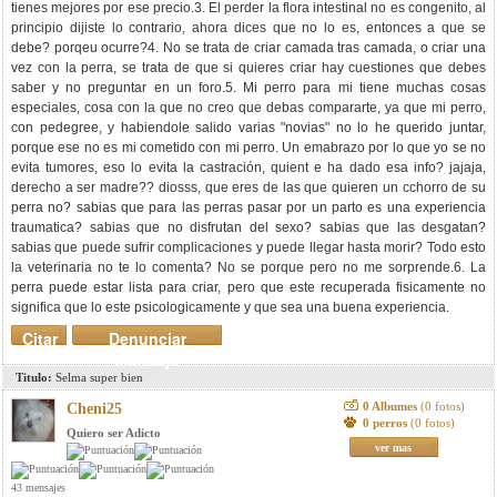
tienes mejores por ese precio.3. El perder la flora intestinal no es congenito, al
principio dijiste lo contrario, ahora dices que no lo es, entonces a que se
debe? porqeu ocurre?4. No se trata de criar camada tras camada, o criar una
vez con la perra, se trata de que si quieres criar hay cuestiones que debes
saber y no preguntar en un foro.5. Mi perro para mi tiene muchas cosas
especiales, cosa con la que no creo que debas compararte, ya que mi perro,
con pedegree, y habiendole salido varias "novias" no lo he querido juntar,
porque ese no es mi cometido con mi perro. Un emabrazo por lo que yo se no
evita tumores, eso lo evita la castración, quient e ha dado esa info? jajaja,
derecho a ser madre?? diosss, que eres de las que quieren un cchorro de su
perra no? sabias que para las perras pasar por un parto es una experiencia
traumatica? sabias que no disfrutan del sexo? sabias que las desgatan?
sabias que puede sufrir complicaciones y puede llegar hasta morir? Todo esto
la veterinaria no te lo comenta? No se porque pero no me sorprende.6. La
perra puede estar lista para criar, pero que este recuperada fisicamente no
significa que lo este psicologicamente y que sea una buena experiencia.
Citar
Denunciar
mensaje
Titulo:
Selma super bien
0 Albumes
(0 fotos)
Cheni25
0 perros
(0 fotos)
Quiero ser Adicto
ver mas
43 mensajes