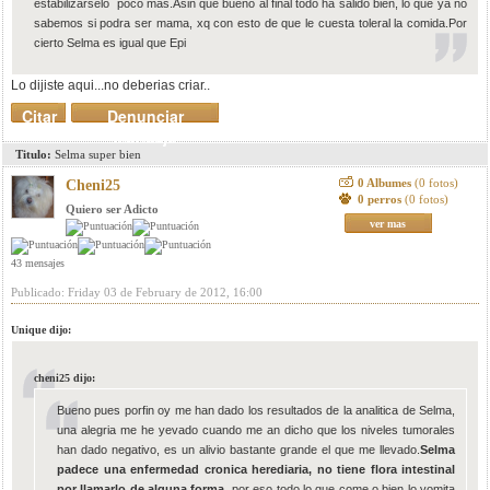
estabilizarselo poco mas.Asin que bueno al final todo ha salido bien, lo que ya no
sabemos si podra ser mama, xq con esto de que le cuesta toleral la comida.Por
cierto Selma es igual que Epi
Lo dijiste aqui...no deberias criar..
Citar
Denunciar
mensaje
Titulo:
Selma super bien
0 Albumes
(0 fotos)
Cheni25
0 perros
(0 fotos)
Quiero ser Adicto
ver mas
43 mensajes
Publicado: Friday 03 de February de 2012, 16:00
Unique dijo:
cheni25 dijo:
Bueno pues porfin oy me han dado los resultados de la analitica de Selma,
una alegria me he yevado cuando me an dicho que los niveles tumorales
han dado negativo, es un alivio bastante grande el que me llevado.
Selma
padece una enfermedad cronica herediaria, no tiene flora intestinal
por llamarlo de alguna forma
, por eso todo lo que come o bien lo vomita