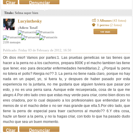
Citar
Denunciar
mensaje
Titulo:
Selma super bien
3 Albumes
(43 fotos)
Lucyinthesky
1 perros
(2 fotos)
¡Adicto Total!
ver mas
2199 mensajes
Publicado: Friday 03 de February de 2012, 16:50
Oh dios mio!! Vamos por partes:1. Las pruebas geneticas se las tienes que
hacer a la perra no a los cachorros, prepara 800€ y el macho tambien las tiene
que tener, eso para descartar enfermedades hereditarias.2. ¿Porqué tu perra
no tolera el pollo? Alergia no?? 3. La perra no tiene nada claro, porque no hay
nada en un papel, yo, si fuera tu, y despues de haber pasado por esta
experiencia no la juntaria, no me gustaria que alguien tuviera que pasar por
esto, y no es una perra sana. Aunque este recueperada, cosa de la que me
alegro.4.Por otro lado creo que estas muy verde para criar, como bien dices no
eres criadora, por lo cual dejaselo a los profesionales que entiendan por lo
menos de si el macho debe o no ser mas grande que ella.5.Por otro lado, que
tiene la perra de especial para traer cachorros al mundo?? 6.Y otra cosa,
hazle un favor a la perra, y no la hagas criar, con todo lo que ha pasado dudo
mucho que sea un buen momento.
Citar
Denunciar