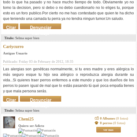
todo lo que ha pasado y no hace mucho tiempo de todo. Obviamente yo no
tomo la decision, pero si debo o no debo cuestionarlo no lo eliges tu, porque
esto es un foro publico.Por cierto no me has contestado que quien te ha dicho
que teniendo una camada tu perra ya no tendra ningun tumor.Un saludo.
Citar
Denunciar
mensaje
Titulo:
Selma super bien
Cariycurro
Antiguo Usuario
Publicado: Friday 03 de February de 2012, 18:35
Las alergias son genéticas normalmente, si tu eres madre y eres alérgica lo
más seguro esque tu hijo sea alérgico o reproduzca alergia durante su
vida...Si quieres traer perros enfermos a este mundo y que los dueños de los
perros lo pasen igual de mal que lo estás pasando tú qué poca empatía tienes
y que mala persona serás.
Citar
Denunciar
mensaje
Titulo:
Selma super bien
0 Albumes
(0 fotos)
Cheni25
0 perros
(0 fotos)
Quiero ser Adicto
ver mas