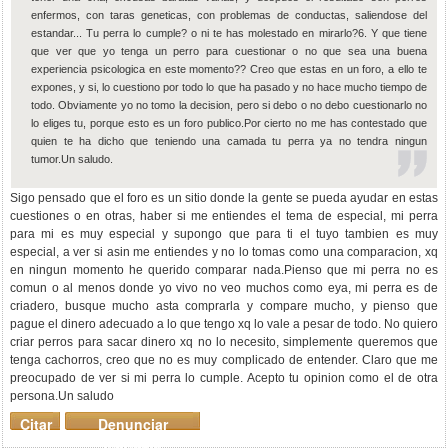
enfermos, con taras geneticas, con problemas de conductas, saliendose del
estandar... Tu perra lo cumple? o ni te has molestado en mirarlo?6. Y que tiene
que ver que yo tenga un perro para cuestionar o no que sea una buena
experiencia psicologica en este momento?? Creo que estas en un foro, a ello te
expones, y si, lo cuestiono por todo lo que ha pasado y no hace mucho tiempo de
todo. Obviamente yo no tomo la decision, pero si debo o no debo cuestionarlo no
lo eliges tu, porque esto es un foro publico.Por cierto no me has contestado que
quien te ha dicho que teniendo una camada tu perra ya no tendra ningun
tumor.Un saludo.
Sigo pensado que el foro es un sitio donde la gente se pueda ayudar en estas
cuestiones o en otras, haber si me entiendes el tema de especial, mi perra
para mi es muy especial y supongo que para ti el tuyo tambien es muy
especial, a ver si asin me entiendes y no lo tomas como una comparacion, xq
en ningun momento he querido comparar nada.Pienso que mi perra no es
comun o al menos donde yo vivo no veo muchos como eya, mi perra es de
criadero, busque mucho asta comprarla y compare mucho, y pienso que
pague el dinero adecuado a lo que tengo xq lo vale a pesar de todo. No quiero
criar perros para sacar dinero xq no lo necesito, simplemente queremos que
tenga cachorros, creo que no es muy complicado de entender. Claro que me
preocupado de ver si mi perra lo cumple. Acepto tu opinion como el de otra
persona.Un saludo
Citar
Denunciar
mensaje