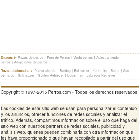
Enlaces
Razas de perros
|
Foro de Perros
|
Venta perros
|
Adiestramiento
perros
|
Adopciones de perros
Razas destacadas
Pastor alemán
|
Bulldog
|
Bull terrier
|
Yorkshire
|
Boxer
|
San
bernardo
|
Schnauzer
|
Golden Retriever
|
Doberman
|
Labrador Retriever
Copyright © 1997-2015 Perros.com - Todos los derechos reservados
Las cookies de este sitio web se usan para personalizar el contenido
Publicidad en Perros.com
|
Contacte
|
Aviso Legal
|
Política de
y los anuncios, ofrecer funciones de redes sociales y analizar el
privacidad
|
Condiciones de uso
tráfico. Además, compartimos información sobre el uso que haga del
sitio web con nuestros partners de redes sociales, publicidad y
Ver sitio web completo
análisis web, quienes pueden combinarla con otra información que
les haya proporcionado o que hayan recopilado a partir del uso que