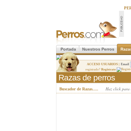
PE
Portada
Nuestros Perros
Raza
ACCESO USUARIOS |
Email
registrado?
Regístrate
Razas de perros
Haz click para
Buscador de Razas.....