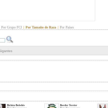
Por Grupo FCI
|
Por Tamaño de Raza
|
Por Países
Gigantes
Bichón Boloñés
Border Terrier