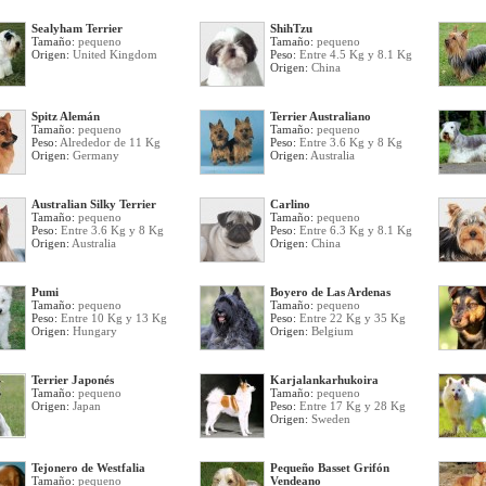
Sealyham Terrier
ShihTzu
Tamaño:
pequeno
Tamaño:
pequeno
Origen:
United Kingdom
Peso:
Entre 4.5 Kg y 8.1 Kg
Origen:
China
Spitz Alemán
Terrier Australiano
Tamaño:
pequeno
Tamaño:
pequeno
Peso:
Alrededor de 11 Kg
Peso:
Entre 3.6 Kg y 8 Kg
Origen:
Germany
Origen:
Australia
Australian Silky Terrier
Carlino
Tamaño:
pequeno
Tamaño:
pequeno
Peso:
Entre 3.6 Kg y 8 Kg
Peso:
Entre 6.3 Kg y 8.1 Kg
Origen:
Australia
Origen:
China
Pumi
Boyero de Las Ardenas
Tamaño:
pequeno
Tamaño:
pequeno
Peso:
Entre 10 Kg y 13 Kg
Peso:
Entre 22 Kg y 35 Kg
Origen:
Hungary
Origen:
Belgium
Terrier Japonés
Karjalankarhukoira
Tamaño:
pequeno
Tamaño:
pequeno
Origen:
Japan
Peso:
Entre 17 Kg y 28 Kg
Origen:
Sweden
Tejonero de Westfalia
Pequeño Basset Grifón
Tamaño:
pequeno
Vendeano