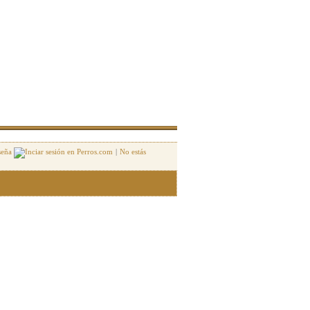
seña
|
No estás