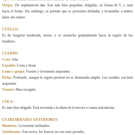
Orejas:
De implantación alta. Son más bien pequeñas, delgadas, en forma de V, y caen
hacia el frente. Sin embargo, se permite que se presenten dobladas y levantadas a ambos
lados del cráneo.
CUELLO:
Es de longitud moderada, fuerte, y se ensancha gradualmente hacia la región de los
hombros.
CUERPO
:
Cruz:
Alta.
Espalda:
Corta y firme.
Lomo y grupa:
Fuertes y levemente arqueados.
Pecho:
Profundo, aunque la región pectoral no es demasiado amplia. Las costillas son bien
arqueadas.
Vientre:
Bien recogido.
COLA:
Es más bien delgada. Está recortada a la altura de la tercera o cuarta articulación.
EXTREMIDADES ANTERIORES:
Hombros:
Levemente inclinados.
Antebrazos:
Son rectos; los huesos no son muy pesados.