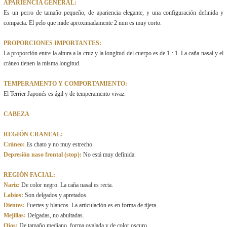
APARIENCIA GENERAL:
Es un perro de tamaño pequeño, de apariencia elegante, y una configuración definida y
compacta. El pelo que mide aproximadamente 2 mm es muy corto.
PROPORCIONES IMPORTANTES:
La proporción entre la altura a la cruz y la longitud del cuerpo es de 1 : 1. La caña nasal y el
cráneo tienen la misma longitud.
TEMPERAMENTO Y COMPORTAMIENTO:
El Terrier Japonés es ágil y de temperamento vivaz.
CABEZA
REGIÓN CRANEAL:
Cráneo:
Es chato y no muy estrecho.
Depresión naso frontal (stop):
No está muy definida.
REGIÓN FACIAL:
Nariz:
De color negro. La caña nasal es recta.
Labios:
Son delgados y apretados.
Dientes:
Fuertes y blancos. La articulación es en forma de tijera.
Mejillas:
Delgadas, no abultadas.
Ojos:
De tamaño mediano, forma ovalada y de color oscuro.