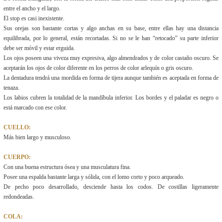
entre el ancho y el largo.
El stop es casi inexistente.
Sus orejas son bastante cortas y algo anchas en su base, entre ellas hay una distancia
equilibrada, por lo general, están recortadas. Si no se le han “retocado” su parte inferior
debe ser móvil y estar erguida.
Los ojos poseen una viveza muy expresiva, algo almendrados y de color castaño oscuro. Se
aceptarán los ojos de color diferente en los perros de color arlequín o gris oscuro.
La dentadura tendrá una mordida en forma de tijera aunque también es aceptada en forma de
tenaza.
Los labios cubren la totalidad de la mandíbula inferior. Los bordes y el paladar es negro o
está marcado con ese color.
CUELLO:
Más bien largo y musculoso.
CUERPO:
Con una buena estructura ósea y una musculatura fina.
Posee una espalda bastante larga y sólida, con el lomo corto y poco arqueado.
De pecho poco desarrollado, desciende hasta los codos. De costillas ligeramente
redondeadas.
COLA: