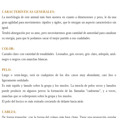
CARACTERÍSTICAS GENERALES:
La morfología de este animal más bien austera en cuanto a dimensiones y peso, le da una
gran agilidad para movimientos rápidos y ágiles, que le otorgan un aspecto característico sin
igual.
Tendrá abnegación por su amo, pero necesitaremos gran cantidad de autoridad para canalizar
su energía, para que le podamos sacar el mejor partido a sus cualidades.
COLOR:
Castaño claro con variedad de tonalidades. Leonados, gris oscuro, gris claro, arlequín, azul-
negro o negros con manchas blancas.
PELO:
Largo o semi-largo, será en cualquiera de los dos casos muy abundante, casi liso o
ligeramente ondulado.
Es más tupido y lanudo sobre la grupa y los muslos. La mezcla de pelos secos y lanudos
puede producir en algunos perros la formación de las llamadas “cadenetas”, y a veces,
manchas que se sobreponen sobre la grupa y los muslos.
El pelo del hocico es más estirado creciendo de delante hacia atrás.
CABEZA:
De forma triangular, con la forma del cráneo más bien chata. Tiene una proporción regular