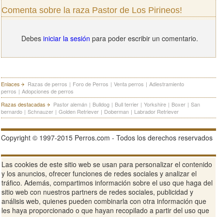
Comenta sobre la raza Pastor de Los Pirineos!
Debes
iniciar la sesión
para poder escribir un comentario.
Enlaces
Razas de perros
|
Foro de Perros
|
Venta perros
|
Adiestramiento
perros
|
Adopciones de perros
Razas destacadas
Pastor alemán
|
Bulldog
|
Bull terrier
|
Yorkshire
|
Boxer
|
San
bernardo
|
Schnauzer
|
Golden Retriever
|
Doberman
|
Labrador Retriever
Copyright © 1997-2015 Perros.com - Todos los derechos reservados
Publicidad en Perros.com
|
Contacte
|
Aviso Legal
|
Política de
Las cookies de este sitio web se usan para personalizar el contenido
privacidad
|
Condiciones de uso
y los anuncios, ofrecer funciones de redes sociales y analizar el
tráfico. Además, compartimos información sobre el uso que haga del
Ver sitio web completo
sitio web con nuestros partners de redes sociales, publicidad y
análisis web, quienes pueden combinarla con otra información que
les haya proporcionado o que hayan recopilado a partir del uso que