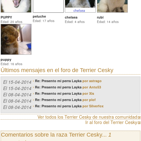
peluche
PUPPY
chelsea
rubi
Edad: 17 años
Edad: 20 años
Edad: 4 años
Edad: 14 años
puppy
Edad: 16 años
Últimos mensajes en el
foro de Terrier Cesky
Re: Presento mi perra Layka
por astrago
El 15-04-2014
Re: Presento mi perra Layka
por Anto53
El 15-04-2014
Re: Presento mi perra Layka
por Xis
El 08-04-2014
Re: Presento mi perra Layka
por plof
El 08-04-2014
Re: Presento mi perra Layka
por Silverfox
El 08-04-2014
Ver todos los Terrier Cesky de nuestra comunidad
Ir al foro del Terrier Cesky
Comentarios sobre la raza Terrier Cesky...
1