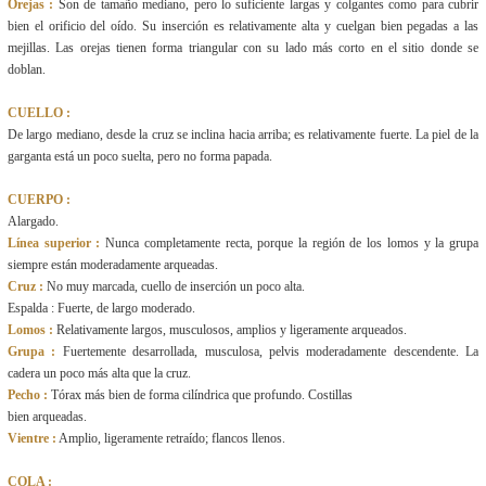
Orejas :
Son de tamaño mediano, pero lo suficiente largas y colgantes como para cubrir
bien el orificio del oído. Su inserción es relativamente alta y cuelgan bien pegadas a las
mejillas. Las orejas tienen forma triangular con su lado más corto en el sitio donde se
doblan.
CUELLO :
De largo mediano, desde la cruz se inclina hacia arriba; es relativamente fuerte. La piel de la
garganta está un poco suelta, pero no forma papada.
CUERPO :
Alargado.
Línea superior :
Nunca completamente recta, porque la región de los lomos y la grupa
siempre están moderadamente arqueadas.
Cruz :
No muy marcada, cuello de inserción un poco alta.
Espalda : Fuerte, de largo moderado.
Lomos :
Relativamente largos, musculosos, amplios y ligeramente arqueados.
Grupa :
Fuertemente desarrollada, musculosa, pelvis moderadamente descendente. La
cadera un poco más alta que la cruz.
Pecho :
Tórax más bien de forma cilíndrica que profundo. Costillas
bien arqueadas.
Vientre :
Amplio, ligeramente retraído; flancos llenos.
COLA :