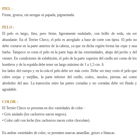
PIEL :
Firme, gruesa, sin arrugas ni papada, pigmentada.
PELO :
El pelo es largo, fino, pero firme, ligeramente ondulado, con brillo de seda, sin ser
abundante. En el Terrier Checo, el pelo es arreglado a base de corte con tijera. El pelo no
debe cortarse en la parte anterior de la cabeza, ya que en dicha región forma las cejas y una
barba. Tampoco se corta el pelo en la parte baja de las extremidades, abajo del pecho y del
vientre. En condiciones de exhibición, el pelo de la parte superior del cuello así como de los
hombros y de la espalda debe tener un largo máximo de 1 a 1,5 cm. A
los lados del cuerpo y en la cola el pelo debe ser más corto. Debe ser muy corto el pelo que
cubre orejas y mejillas, la parte inferior del cuello, codos, muslos, piernas así como
alrededor del ano. La transición entre las partes cortadas y no cortadas debe ser fluida y
agradable.
COLOR :
El Terrier Checo se presenta en dos variedades de color :
• Gris azulado (los cachorros nacen negros).
• Color café con leche (los cachorros nacen color chocolate).
En ambas variedades de color, se permiten marcas amarillas, grises o blancas.