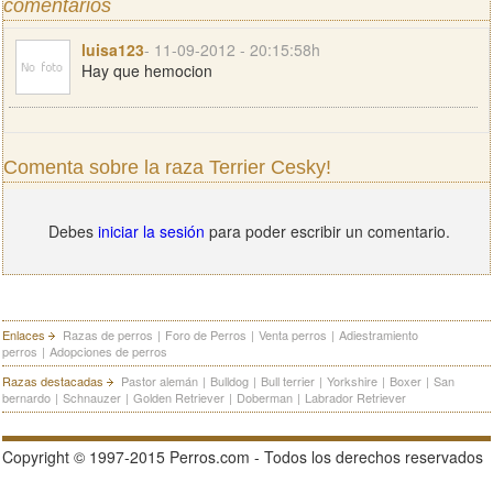
comentarios
luisa123
- 11-09-2012 - 20:15:58h
Hay que hemocion
Comenta sobre la raza Terrier Cesky!
Debes
iniciar la sesión
para poder escribir un comentario.
Enlaces
Razas de perros
|
Foro de Perros
|
Venta perros
|
Adiestramiento
perros
|
Adopciones de perros
Razas destacadas
Pastor alemán
|
Bulldog
|
Bull terrier
|
Yorkshire
|
Boxer
|
San
bernardo
|
Schnauzer
|
Golden Retriever
|
Doberman
|
Labrador Retriever
Copyright © 1997-2015 Perros.com - Todos los derechos reservados