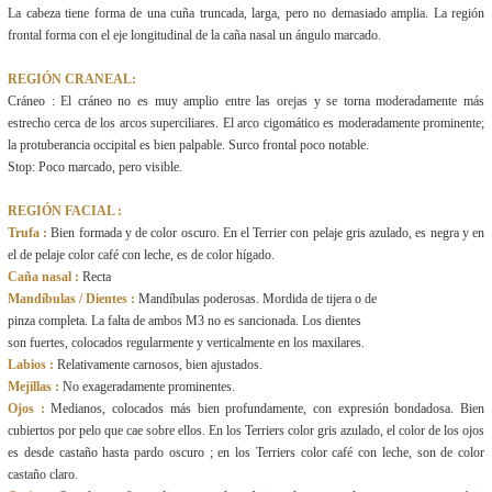
La cabeza tiene forma de una cuña truncada, larga, pero no demasiado amplia. La región
frontal forma con el eje longitudinal de la caña nasal un ángulo marcado.
REGIÓN CRANEAL:
Cráneo : El cráneo no es muy amplio entre las orejas y se torna moderadamente más
estrecho cerca de los arcos superciliares. El arco cigomático es moderadamente prominente;
la protuberancia occipital es bien palpable. Surco frontal poco notable.
Stop: Poco marcado, pero visible.
REGIÓN FACIAL :
Trufa :
Bien formada y de color oscuro. En el Terrier con pelaje gris azulado, es negra y en
el de pelaje color café con leche, es de color hígado.
Caña nasal :
Recta
Mandíbulas / Dientes :
Mandíbulas poderosas. Mordida de tijera o de
pinza completa. La falta de ambos M3 no es sancionada. Los dientes
son fuertes, colocados regularmente y verticalmente en los maxilares.
Labios :
Relativamente carnosos, bien ajustados.
Mejillas :
No exageradamente prominentes.
Ojos :
Medianos, colocados más bien profundamente, con expresión bondadosa. Bien
cubiertos por pelo que cae sobre ellos. En los Terriers color gris azulado, el color de los ojos
es desde castaño hasta pardo oscuro ; en los Terriers color café con leche, son de color
castaño claro.