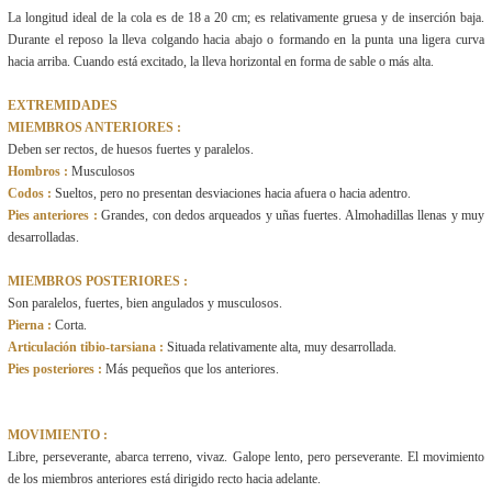
La longitud ideal de la cola es de 18 a 20 cm; es relativamente gruesa y de inserción baja.
Durante el reposo la lleva colgando hacia abajo o formando en la punta una ligera curva
hacia arriba. Cuando está excitado, la lleva horizontal en forma de sable o más alta.
EXTREMIDADES
MIEMBROS ANTERIORES :
Deben ser rectos, de huesos fuertes y paralelos.
Hombros :
Musculosos
Codos :
Sueltos, pero no presentan desviaciones hacia afuera o hacia adentro.
Pies anteriores :
Grandes, con dedos arqueados y uñas fuertes. Almohadillas llenas y muy
desarrolladas.
MIEMBROS POSTERIORES :
Son paralelos, fuertes, bien angulados y musculosos.
Pierna :
Corta.
Articulación tibio-tarsiana :
Situada relativamente alta, muy desarrollada.
Pies posteriores :
Más pequeños que los anteriores.
MOVIMIENTO :
Libre, perseverante, abarca terreno, vivaz. Galope lento, pero perseverante. El movimiento
de los miembros anteriores está dirigido recto hacia adelante.