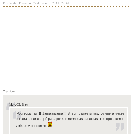
Publicado: Thursday 07 de July de 2011, 22:24
Tay dijo:
MayaGL dijo:
¡Pobrecita Tay!!!! Jajajajajajajaja!!!! Si son traviesísimas. Lo que a veces
quisiera saber es qué pasa por sus hermosas cabecitas. Los ojitos tiernos
y tristes y por dentro