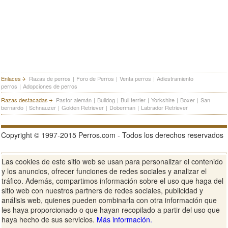
Enlaces
Razas de perros
|
Foro de Perros
|
Venta perros
|
Adiestramiento
perros
|
Adopciones de perros
Razas destacadas
Pastor alemán
|
Bulldog
|
Bull terrier
|
Yorkshire
|
Boxer
|
San
bernardo
|
Schnauzer
|
Golden Retriever
|
Doberman
|
Labrador Retriever
Copyright © 1997-2015 Perros.com - Todos los derechos reservados
Las cookies de este sitio web se usan para personalizar el contenido
Publicidad en Perros.com
|
Contacte
|
Aviso Legal
|
Política de
y los anuncios, ofrecer funciones de redes sociales y analizar el
privacidad
|
Condiciones de uso
tráfico. Además, compartimos información sobre el uso que haga del
sitio web con nuestros partners de redes sociales, publicidad y
Ver sitio web completo
análisis web, quienes pueden combinarla con otra información que
les haya proporcionado o que hayan recopilado a partir del uso que
haya hecho de sus servicios.
Más información.