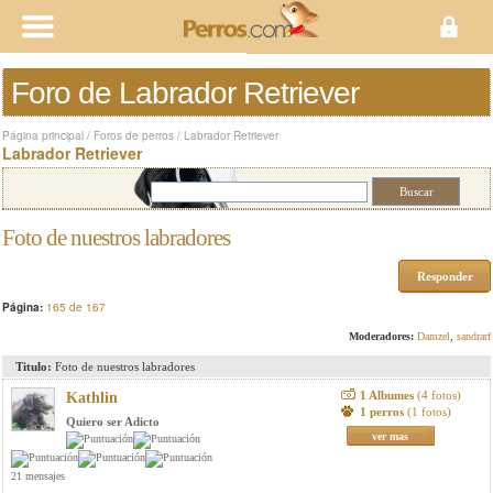
Foro de Labrador Retriever
Página principal
/
Foros de perros
/
Labrador Retriever
Labrador Retriever
Foto de nuestros labradores
Responder
Página:
165 de 167
Moderadores:
Damzel
,
sandrarf
Titulo:
Foto de nuestros labradores
1 Albumes
(4 fotos)
Kathlin
1 perros
(1 fotos)
Quiero ser Adicto
ver mas
21 mensajes