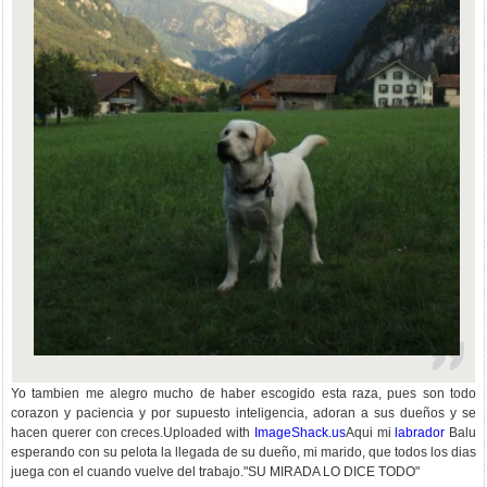
Yo tambien me alegro mucho de haber escogido esta raza, pues son todo
corazon y paciencia y por supuesto inteligencia, adoran a sus dueños y se
hacen querer con creces.
Uploaded with
ImageShack.us
Aqui mi
labrador
Balu
esperando con su pelota la llegada de su dueño, mi marido, que todos los dias
juega con el cuando vuelve del trabajo."SU MIRADA LO DICE TODO"