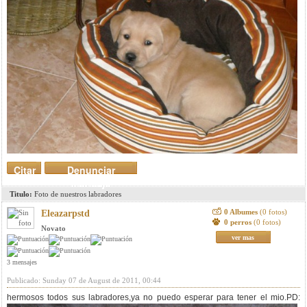
Citar
Denunciar
mensaje
Titulo:
Foto de nuestros labradores
0 Albumes
(0 fotos)
Eleazarpstd
0 perros
(0 fotos)
Novato
ver mas
3 mensajes
Publicado: Sunday 07 de August de 2011, 00:44
hermosos todos sus labradores,ya no puedo esperar para tener el mio.PD: