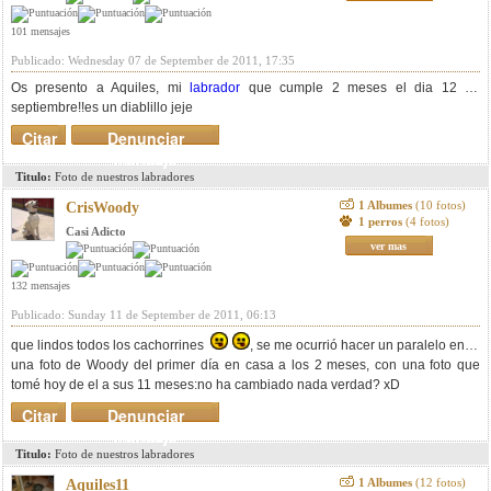
101 mensajes
Publicado: Wednesday 07 de September de 2011, 17:35
Os presento a Aquiles, mi
labrador
que cumple 2 meses el dia 12 de
septiembre!!es un diablillo jeje
Citar
Denunciar
mensaje
Titulo:
Foto de nuestros labradores
1 Albumes
(10 fotos)
CrisWoody
1 perros
(4 fotos)
Casi Adicto
ver mas
132 mensajes
Publicado: Sunday 11 de September de 2011, 06:13
que lindos todos los cachorrines
, se me ocurrió hacer un paralelo entre
una foto de Woody del primer día en casa a los 2 meses, con una foto que
tomé hoy de el a sus 11 meses:
no ha cambiado nada verdad? xD
Citar
Denunciar
mensaje
Titulo:
Foto de nuestros labradores
1 Albumes
(12 fotos)
Aquiles11