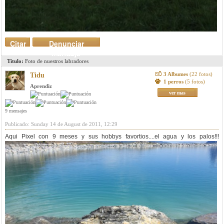
Citar
Denunciar
mensaje
Titulo:
Foto de nuestros labradores
3 Albumes
(22 fotos)
Tidu
1 perros
(5 fotos)
Aprendiz
ver mas
9 mensajes
Publicado: Sunday 14 de August de 2011, 12:29
Aqui Pixel con 9 meses y sus hobbys favortios....el agua y los palos!!!