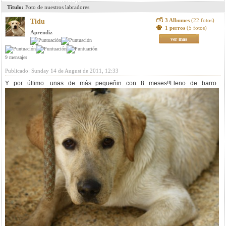
Titulo:
Foto de nuestros labradores
3 Albumes
(22 fotos)
Tidu
1 perros
(5 fotos)
Aprendiz
ver mas
9 mensajes
Publicado: Sunday 14 de August de 2011, 12:33
Y por último....unas de más pequeñin...con 8 meses!!Lleno de barro...