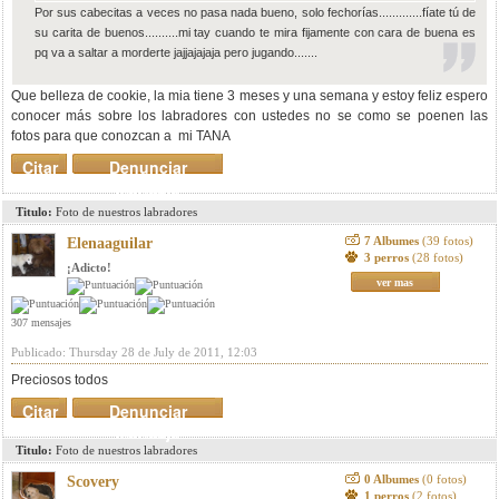
Por sus cabecitas a veces no pasa nada bueno, solo fechorías.............fíate tú de
su carita de buenos..........mi tay cuando te mira fijamente con cara de buena es
pq va a saltar a morderte jajjajajaja pero jugando.......
Que belleza de cookie, la mia tiene 3 meses y una semana y estoy feliz espero
conocer más sobre los labradores con ustedes
no se como se poenen las
fotos para que conozcan a mi TANA
Citar
Denunciar
mensaje
Titulo:
Foto de nuestros labradores
7 Albumes
(39 fotos)
Elenaaguilar
3 perros
(28 fotos)
¡Adicto!
ver mas
307 mensajes
Publicado: Thursday 28 de July de 2011, 12:03
Preciosos todos
Citar
Denunciar
mensaje
Titulo:
Foto de nuestros labradores
0 Albumes
(0 fotos)
Scovery
1 perros
(2 fotos)