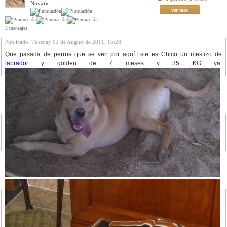
Novato
ver mas
3 mensajes
Publicado: Tuesday 02 de August de 2011, 15:28
Que pasada de perros que se ven por aquí.Este es Chico un mestizo de
labrador
y golden de 7 meses y 35 KG ya.