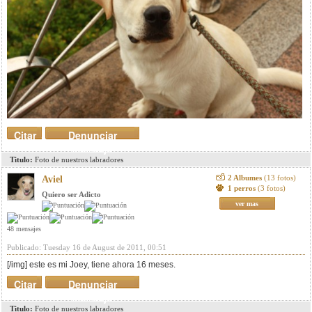
Citar
Denunciar
mensaje
Titulo:
Foto de nuestros labradores
2 Albumes
(13 fotos)
Aviel
1 perros
(3 fotos)
Quiero ser Adicto
ver mas
48 mensajes
Publicado: Tuesday 16 de August de 2011, 00:51
[/img] este es mi Joey, tiene ahora 16 meses.
Citar
Denunciar
mensaje
Titulo:
Foto de nuestros labradores