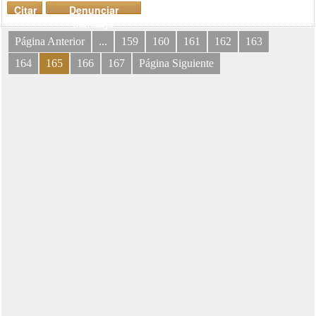
Citar
Denunciar
mensaje
Página Anterior
...
159
160
161
162
163
164
165
166
167
Página Siguiente