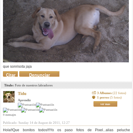
que sonrisota jaja
Citar
Denunciar
mensaje
Titulo:
Foto de nuestros labradores
3 Albumes
(22 fotos)
Tidu
1 perros
(5 fotos)
Aprendiz
ver mas
9 mensajes
Publicado: Sunday 14 de August de 2011, 12:27
Hola!!Que bonitos todos!!!Yo os paso fotos de Pixel...alias peluche