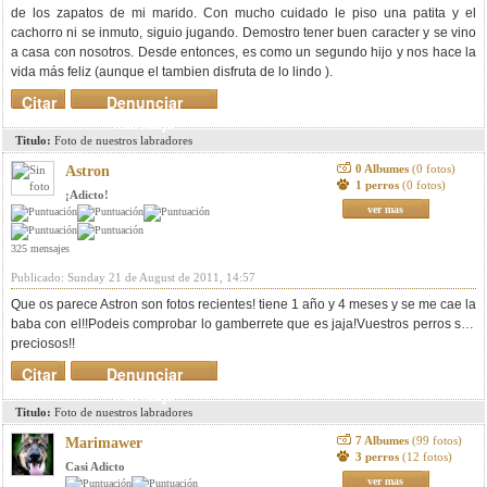
de los zapatos de mi marido. Con mucho cuidado le piso una patita y el
cachorro ni se inmuto, siguio jugando. Demostro tener buen caracter y se vino
a casa con nosotros. Desde entonces, es como un segundo hijo y nos hace la
vida más feliz (aunque el tambien disfruta de lo lindo ).
Citar
Denunciar
mensaje
Titulo:
Foto de nuestros labradores
0 Albumes
(0 fotos)
Astron
1 perros
(0 fotos)
¡Adicto!
ver mas
325 mensajes
Publicado: Sunday 21 de August de 2011, 14:57
Que os parece Astron son fotos recientes! tiene 1 año y 4 meses y se me cae la
baba con el!!
Podeis comprobar lo gamberrete que es jaja!Vuestros perros son
preciosos!!
Citar
Denunciar
mensaje
Titulo:
Foto de nuestros labradores
7 Albumes
(99 fotos)
Marimawer
3 perros
(12 fotos)
Casi Adicto
ver mas