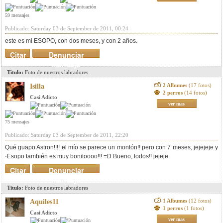
59 mensajes
Publicado: Saturday 03 de September de 2011, 00:24
este es mi ESOPO, con dos meses, y con 2 años.
Citar
Denunciar
mensaje
Titulo:
Foto de nuestros labradores
2 Albumes
(17 fotos)
Isilla
2 perros
(14 fotos)
Casi Adicto
ver mas
75 mensajes
Publicado: Saturday 03 de September de 2011, 22:20
Qué guapo Astron!!!! el mío se parece un montón!! pero con 7 meses, jejejeje y
·Esopo también es muy bonitoooo!!! =D Bueno, todos!! jejeje
Citar
Denunciar
mensaje
Titulo:
Foto de nuestros labradores
1 Albumes
(12 fotos)
Aquiles11
1 perros
(1 fotos)
Casi Adicto
ver mas