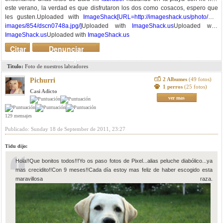
este verano, la verdad es que disfrutaron los dos como cosacos, espero que
les gusten.
Uploaded with
ImageShack[URL=http://imageshack.us/photo/my-
images/854/dscn0748a.jpg/]
Uploaded with
ImageShack.us
Uploaded with
ImageShack.us
Uploaded with
ImageShack.us
Citar
Denunciar
mensaje
Titulo:
Foto de nuestros labradores
2 Albumes
(49 fotos)
Pichurri
1 perros
(25 fotos)
Casi Adicto
ver mas
129 mensajes
Publicado: Sunday 18 de September de 2011, 23:27
Tidu dijo:
Hola!!Que bonitos todos!!!Yo os paso fotos de Pixel...alias peluche diabólico...ya
mas crecidito!!Con 9 meses!!Cada día estoy mas feliz de haber escogido esta
maravillosa raza.