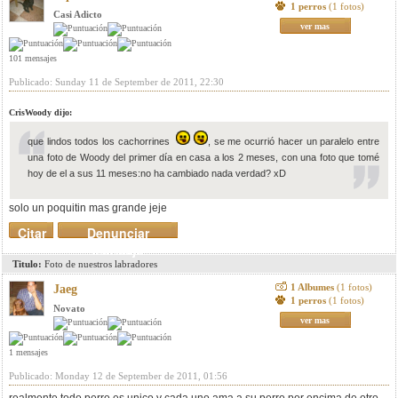
1 perros
(1 fotos)
Casi Adicto
ver mas
101 mensajes
Publicado: Sunday 11 de September de 2011, 22:30
CrisWoody dijo:
que lindos todos los cachorrines
, se me ocurrió hacer un paralelo entre
una foto de Woody del primer día en casa a los 2 meses, con una foto que tomé
hoy de el a sus 11 meses:
no ha cambiado nada verdad? xD
solo un poquitin mas grande jeje
Citar
Denunciar
mensaje
Titulo:
Foto de nuestros labradores
1 Albumes
(1 fotos)
Jaeg
1 perros
(1 fotos)
Novato
ver mas
1 mensajes
Publicado: Monday 12 de September de 2011, 01:56