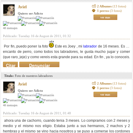
2 Albumes
(13 fotos)
Aviel
1 perros
(3 fotos)
Quiero ser Adicto
ver mas
48 mensajes
Publicado: Tuesday 16 de August de 2011, 01:32
Por fin, puedo poner la foto
Este es Joey , mi
labrador
de 16 meses. Es un
encanto de perro, como todos los labradores, le gusta mucho jugar y comer
(que raro, jeje) y como vereis esta grande para su edad. En fin , ya lo conoceis.
Citar
Denunciar
mensaje
Titulo:
Foto de nuestros labradores
2 Albumes
(13 fotos)
Aviel
1 perros
(3 fotos)
Quiero ser Adicto
ver mas
48 mensajes
Publicado: Tuesday 16 de August de 2011, 01:48
ahora una de cachorro, cuando tenia 3 meses. Lo compramos con 2 meses y
medio y el mismo nos eligio. Estaba junto a sus hermanos, 2 machos y 2
hembras y el mismo se vino hacia nosotros y se puso a comerse los cordones