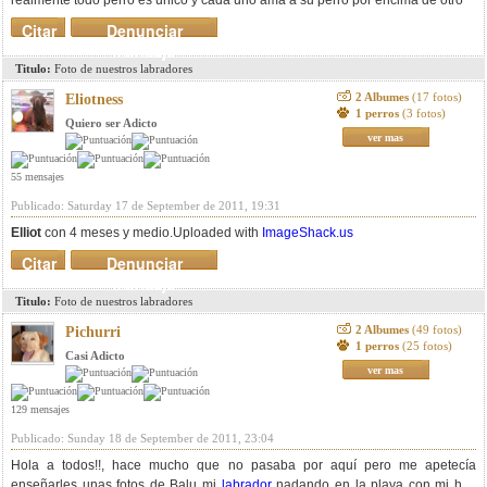
realmente todo perro es unico y cada uno ama a su perro por encima de otro
Citar
Denunciar
mensaje
Titulo:
Foto de nuestros labradores
2 Albumes
(17 fotos)
Eliotness
1 perros
(3 fotos)
Quiero ser Adicto
ver mas
55 mensajes
Publicado: Saturday 17 de September de 2011, 19:31
Elliot
con 4 meses y medio.
Uploaded with
ImageShack.us
Citar
Denunciar
mensaje
Titulo:
Foto de nuestros labradores
2 Albumes
(49 fotos)
Pichurri
1 perros
(25 fotos)
Casi Adicto
ver mas
129 mensajes
Publicado: Sunday 18 de September de 2011, 23:04
Hola a todos!!, hace mucho que no pasaba por aquí pero me apetecía
enseñarles unas fotos de Balu mi
labrador
nadando en la playa con mi hija