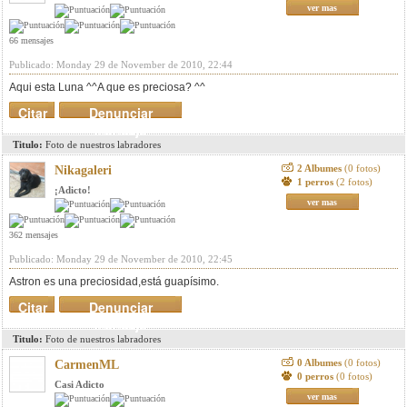
ver mas
66 mensajes
Publicado: Monday 29 de November de 2010, 22:44
Aqui esta Luna ^^
A que es preciosa? ^^
Citar
Denunciar
mensaje
Titulo:
Foto de nuestros labradores
2 Albumes
(0 fotos)
Nikagaleri
1 perros
(2 fotos)
¡Adicto!
ver mas
362 mensajes
Publicado: Monday 29 de November de 2010, 22:45
Astron es una preciosidad,está guapísimo.
Citar
Denunciar
mensaje
Titulo:
Foto de nuestros labradores
0 Albumes
(0 fotos)
CarmenML
0 perros
(0 fotos)
Casi Adicto
ver mas