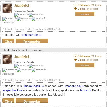
3 Albumes
(21 fotos)
Juandebel
2 perros
(4 fotos)
Quiero ser Adicto
ver mas
32 mensajes
Publicado: Tuesday 07 de December de 2010, 22:20
Uploaded with
ImageShack.us
Citar
Denunciar
mensaje
Titulo:
Foto de nuestros labradores
3 Albumes
(21 fotos)
Juandebel
2 perros
(4 fotos)
Quiero ser Adicto
ver mas
32 mensajes
Publicado: Tuesday 07 de December de 2010, 22:36
Uploaded with
ImageShack.us
Uploaded with
ImageShack.us
Uploaded with
ImageShack.us
Por fin pude subir las fotos ajajaaEste es mi
labrador
Benito de
3 meses jejejee, espero les gusten las fotosss!!!!
Citar
Denunciar
mensaje