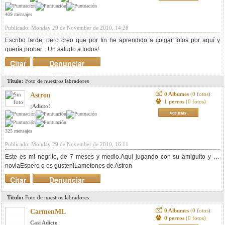
409 mensajes
Publicado: Monday 29 de November de 2010, 14:28
Escribo tarde, pero creo que por fin he aprendido a colgar fotos por aquí y
quería probar... Un saludo a todos!
Citar
Denunciar
mensaje
Titulo:
Foto de nuestros labradores
0 Albumes
(0 fotos)
Astron
1 perros
(0 fotos)
¡Adicto!
ver mas
325 mensajes
Publicado: Monday 29 de November de 2010, 16:11
Este es mi negrito, de 7 meses y medio.
Aqui jugando con su amiguito y su
novia
Espero q os gusten!Lametones de Astron
Citar
Denunciar
mensaje
Titulo:
Foto de nuestros labradores
0 Albumes
(0 fotos)
CarmenML
0 perros
(0 fotos)
Casi Adicto