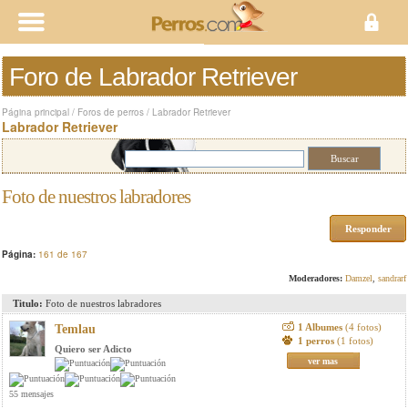
Foro de Labrador Retriever
Página principal
/
Foros de perros
/
Labrador Retriever
Labrador Retriever
Foto de nuestros labradores
Responder
Página:
161 de 167
Moderadores:
Damzel
,
sandrarf
Titulo:
Foto de nuestros labradores
1 Albumes
(4 fotos)
Temlau
1 perros
(1 fotos)
Quiero ser Adicto
ver mas
55 mensajes