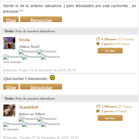
Siento lo de tu anterior labradora :( pero felicidades por esta cachorrita , es
preciosa! ^^
Citar
Denunciar
mensaje
Titulo:
Foto de nuestros labradores
6 Albumes
(113 fotos)
Teyda
3 perros
(10 fotos)
¡Adicto Total!
ver mas
2354 mensajes
Publicado: Friday 03 de December de 2010, 00:16
¡Qué bonita! Y bienvenido.
Citar
Denunciar
mensaje
Titulo:
Foto de nuestros labradores
3 Albumes
(21 fotos)
Juandebel
2 perros
(4 fotos)
Quiero ser Adicto
ver mas
32 mensajes
Publicado: Tuesday 07 de December de 2010, 20:25