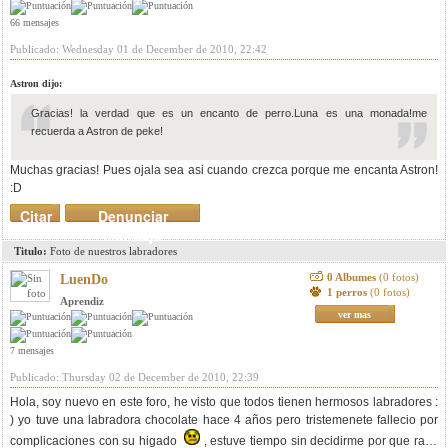
66 mensajes
Publicado: Wednesday 01 de December de 2010, 22:42
Astron dijo:
Gracias! la verdad que es un encanto de perro.Luna es una monada!me
recuerda a Astron de peke!
Muchas gracias! Pues ojala sea asi cuando crezca porque me encanta Astron!
:D
Citar
Denunciar
mensaje
Titulo:
Foto de nuestros labradores
0 Albumes
(0 fotos)
LuenDo
1 perros
(0 fotos)
Aprendiz
ver mas
7 mensajes
Publicado: Thursday 02 de December de 2010, 22:39
Hola, soy nuevo en este foro, he visto que todos tienen hermosos labradores :
) yo tuve una labradora chocolate hace 4 años pero tristemenete fallecio por
complicaciones con su higado
, estuve tiempo sin decidirme por que raza