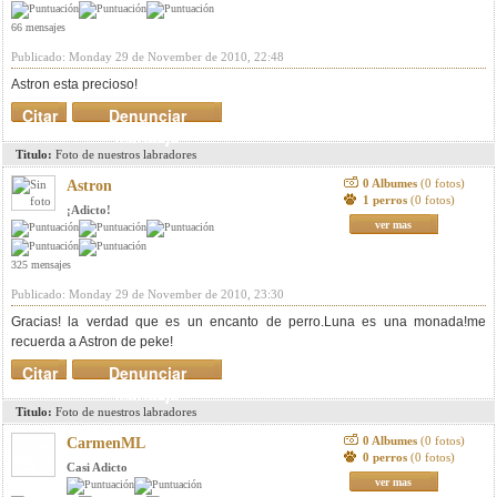
66 mensajes
Publicado: Monday 29 de November de 2010, 22:48
Astron esta precioso!
Citar
Denunciar
mensaje
Titulo:
Foto de nuestros labradores
0 Albumes
(0 fotos)
Astron
1 perros
(0 fotos)
¡Adicto!
ver mas
325 mensajes
Publicado: Monday 29 de November de 2010, 23:30
Gracias! la verdad que es un encanto de perro.Luna es una monada!me
recuerda a Astron de peke!
Citar
Denunciar
mensaje
Titulo:
Foto de nuestros labradores
0 Albumes
(0 fotos)
CarmenML
0 perros
(0 fotos)
Casi Adicto
ver mas