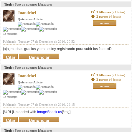
Titulo:
Foto de nuestros labradores
3 Albumes
(21 fotos)
Juandebel
2 perros
(4 fotos)
Quiero ser Adicto
ver mas
32 mensajes
Publicado: Tuesday 07 de December de 2010, 20:52
jaja, muchas gracias ya me estoy registrando para subir las fotos xD
Citar
Denunciar
mensaje
Titulo:
Foto de nuestros labradores
3 Albumes
(21 fotos)
Juandebel
2 perros
(4 fotos)
Quiero ser Adicto
ver mas
32 mensajes
Publicado: Tuesday 07 de December de 2010, 22:15
[/URL]Uploaded with
ImageShack.us
[/img]
Citar
Denunciar
mensaje
Titulo:
Foto de nuestros labradores