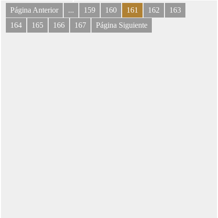
Página Anterior
...
159
160
161
162
163
164
165
166
167
Página Siguiente