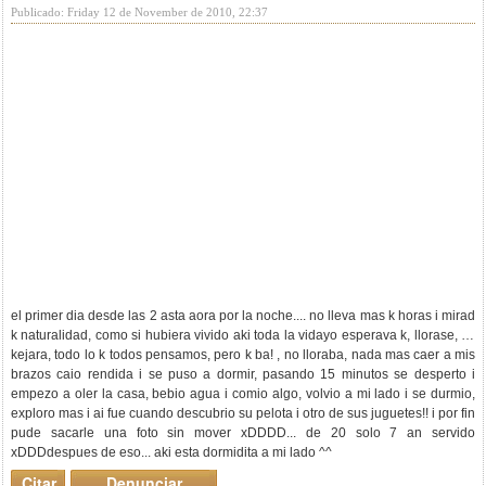
Publicado: Friday 12 de November de 2010, 22:37
el primer dia desde las 2 asta aora por la noche.... no lleva mas k horas i mirad
k naturalidad, como si hubiera vivido aki toda la vida
yo esperava k, llorase, se
kejara, todo lo k todos pensamos, pero k ba! , no lloraba, nada mas caer a mis
brazos caio rendida i se puso a dormir, pasando 15 minutos se desperto i
empezo a oler la casa, bebio agua i comio algo, volvio a mi lado i se durmio,
exploro mas i ai fue cuando descubrio su pelota i otro de sus juguetes!! i por fin
pude sacarle una foto sin mover xDDDD... de 20 solo 7 an servido
xDDDdespues de eso... aki esta dormidita a mi lado ^^
Citar
Denunciar