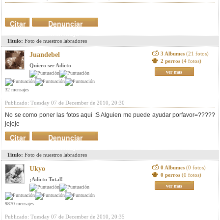
Citar
Denunciar
mensaje
Titulo:
Foto de nuestros labradores
3 Albumes
(21 fotos)
Juandebel
2 perros
(4 fotos)
Quiero ser Adicto
ver mas
32 mensajes
Publicado: Tuesday 07 de December de 2010, 20:30
No se como poner las fotos aqui :S Alguien me puede ayudar porfavor=?????
jejeje
Citar
Denunciar
mensaje
Titulo:
Foto de nuestros labradores
0 Albumes
(0 fotos)
Ukyo
0 perros
(0 fotos)
¡Adicto Total!
ver mas
9870 mensajes
Publicado: Tuesday 07 de December de 2010, 20:35