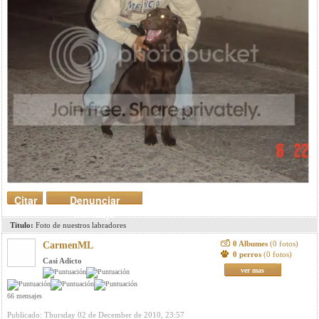
Citar
Denunciar
mensaje
Titulo:
Foto de nuestros labradores
0 Albumes
(0 fotos)
CarmenML
0 perros
(0 fotos)
Casi Adicto
ver mas
66 mensajes
Publicado: Thursday 02 de December de 2010, 23:57