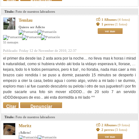
mensaje
Titulo:
Foto de nuestros labradores
1 Albumes
(4 fotos)
Temlau
1 perros
(1 fotos)
Quiero ser Adicto
ver mas
55 mensajes
Publicado: Friday 12 de November de 2010, 22:37
el primer dia desde las 2 asta aora por la noche.... no lleva mas k horas i mirad
k naturalidad, como si hubiera vivido aki toda la vida
yo esperava k, llorase, se
kejara, todo lo k todos pensamos, pero k ba! , no lloraba, nada mas caer a mis
brazos caio rendida i se puso a dormir, pasando 15 minutos se desperto i
empezo a oler la casa, bebio agua i comio algo, volvio a mi lado i se durmio,
exploro mas i ai fue cuando descubrio su pelota i otro de sus juguetes!! i por fin
pude sacarle una foto sin mover xDDDD... de 20 solo 7 an servido
xDDDdespues de eso... aki esta dormidita a mi lado ^^
Citar
Denunciar
mensaje
Titulo:
Foto de nuestros labradores
2 Albumes
(9 fotos)
Moritz
2 perros
(3 fotos)
¡Adicto!
ver mas