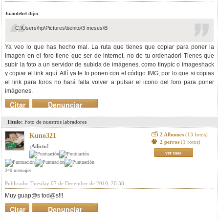
Juandebel dijo:
C:\Users\hp\Pictures\benito\3 meses\B
Ya veo lo que has hecho mal. La ruta que tienes que copiar para poner la
imagen en el foro tiene que ser de internet, no de tu ordenador! Tienes que
subir la foto a un servidor de subida de imágenes, como tinypic o imageshack
y copiar el link aquí. Allí ya te lo ponen con el código IMG, por lo que si copias
el link para foros no hará falta volver a pulsar el icono del foro para poner
imágenes.
Citar
Denunciar
mensaje
Titulo:
Foto de nuestros labradores
2 Albumes
(13 fotos)
Kuno321
2 perros
(1 fotos)
¡Adicto!
ver mas
240 mensajes
Publicado: Tuesday 07 de December de 2010, 20:38
Muy guap@s tod@s!!!
Citar
Denunciar
mensaje