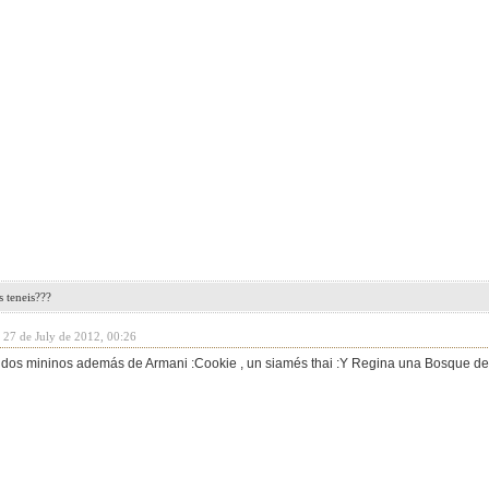
 teneis???
 27 de July de 2012, 00:26
 dos mininos además de Armani :Cookie , un siamés thai :
Y Regina una Bosque de