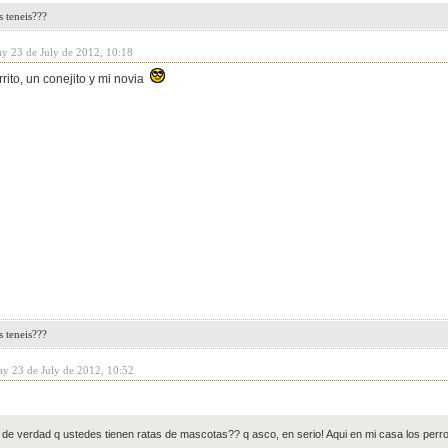
 teneis???
y 23 de July de 2012, 10:18
rito, un conejito y mi novia
 teneis???
y 23 de July de 2012, 10:52
de verdad q ustedes tienen ratas de mascotas?? q asco, en serio! Aqui en mi casa los perro