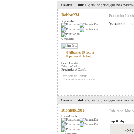
Usuario
Titulo:
Aparte de perros,que mas mascotas
Bobby234
Publicado: Monda
Aprendiz
Yo tengo un per
6 mensajes
0 Albumes
(0 fotos)
0 perros
(0 fotos)
Sexo:
Hombre
Edad:
46 años
Provincia:
A Coruña
Ver ficha del usuario
Enviar un mensaje privado
Usuario
Titulo:
Aparte de perros,que mas mascotas
Dionisio1981
Publicado: Monda
Casi Adicto
Pupetta dijo:
Oye y 
187 mensajes