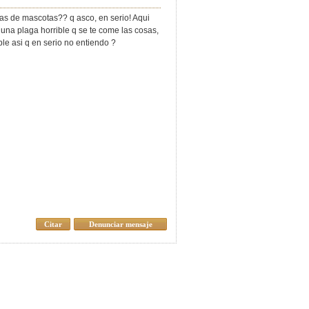
tas de mascotas?? q asco, en serio! Aqui
 una plaga horrible q se te come las cosas,
ble asi q en serio no entiendo ?
Citar
Denunciar mensaje