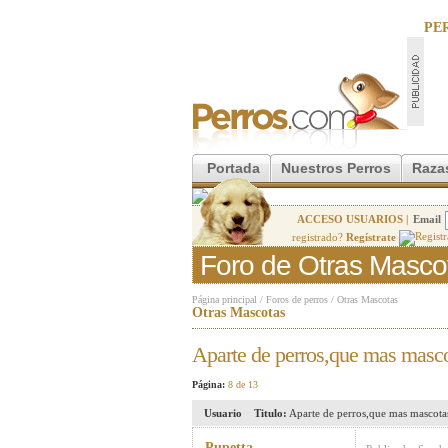
PE
Portada
Nuestros Perros
Raza
ACCESO USUARIOS |
Email
registrado?
Regístrate
Foro de Otras Masco
Página principal
/
Foros de perros
/
Otras Mascotas
Otras Mascotas
Aparte de perros,que mas masco
Página:
8 de 13
Usuario
Titulo:
Aparte de perros,que mas mascotas
Pupetta