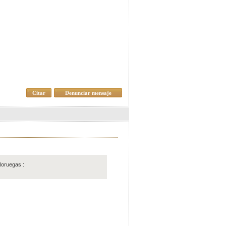
Citar
Denunciar mensaje
oruegas :