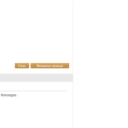
Citar
Denunciar mensaje
 Noruegas :