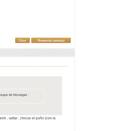
Citar
Denunciar mensaje
osque de Noruegas :
enir , saltar , chocar el puño (con la