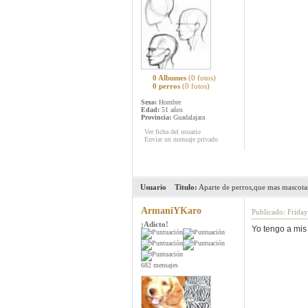
0 Albumes
(0 fotos)
0 perros
(0 fotos)
Sexo:
Hombre
Edad:
51 años
Provincia:
Guadalajara
Ver ficha del usuario
Enviar un mensaje privado
Usuario
Titulo:
Aparte de perros,que mas mascotas
ArmaniYKaro
Publicado: Friday
¡Adicto!
Yo tengo a mis
682 mensajes