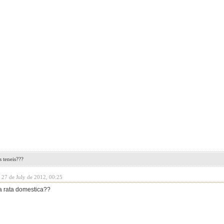
 teneis???
 27 de July de 2012, 00:25
a rata domestica??