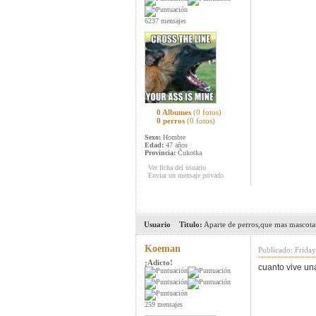
6237 mensajes
0 Albumes
(0 fotos)
0 perros
(0 fotos)
Sexo:
Hombre
Edad:
47 años
Provincia:
Čukotka
Ver ficha del usuario
Enviar un mensaje privado
Usuario
Titulo:
Aparte de perros,que mas mascotas
Koeman
Publicado: Friday
¡Adicto!
cuanto vive un
259 mensajes