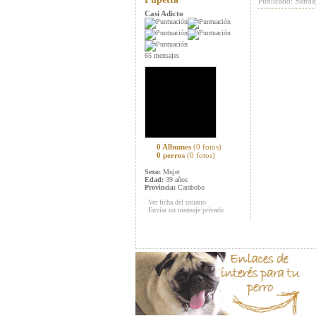
Publicado: Sunda
Casi Adicto
65 mensajes
0 Albumes
(0 fotos)
0 perros
(0 fotos)
Sexo:
Mujer
Edad:
39 años
Provincia:
Carabobo
Ver ficha del usuario
Enviar un mensaje privado