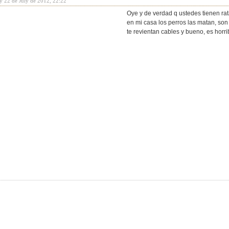
y 22 de July de 2012, 22:22
Oye y de verdad q ustedes tienen ra
en mi casa los perros las matan, son
te revientan cables y bueno, es horri