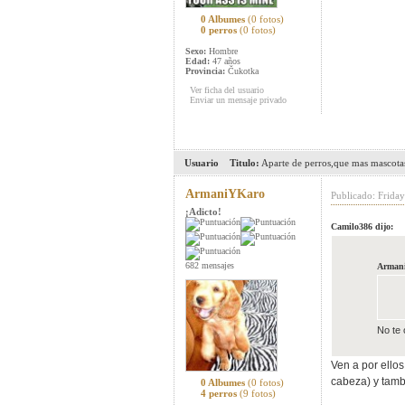
0 Albumes
(0 fotos)
0 perros
(0 fotos)
Sexo:
Hombre
Edad:
47 años
Provincia:
Čukotka
Ver ficha del usuario
Enviar un mensaje privado
Usuario
Titulo:
Aparte de perros,que mas mascotas
ArmaniYKaro
Publicado: Friday
¡Adicto!
Camilo386 dijo:
682 mensajes
Armani
No te 
Ven a por ellos 
cabeza) y tamb
0 Albumes
(0 fotos)
4 perros
(9 fotos)