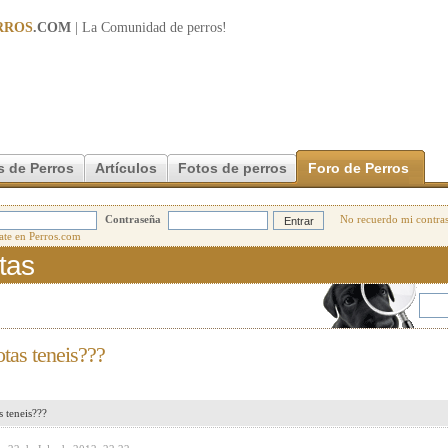
RROS
.COM
| La Comunidad de
perros
!
s de Perros
Artículos
Fotos de perros
Foro de Perros
Contraseña
No recuerdo mi contra
tas
tas teneis???
 teneis???