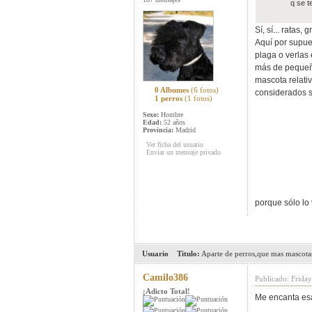
q se t
Sí, sí... ratas
Aquí por supue
plaga o verlas 
más de pequeño
mascota relati
0 Albumes
(6 fotos)
considerados s
1 perros
(1 fotos)
Sexo:
Hombre
Edad:
52 años
Provincia:
Madrid
Ver ficha del usuario
Enviar un mensaje privado
porque sólo lo
Usuario
Titulo:
Aparte de perros,que mas mascotas
Camilo386
Publicado: Friday
¡Adicto Total!
Me encanta esa 