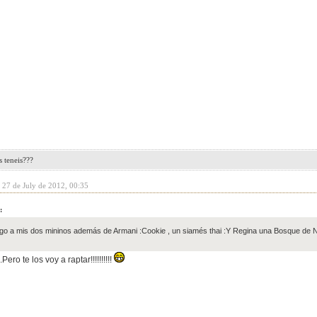
 teneis???
 27 de July de 2012, 00:35
:
go a mis dos mininos además de Armani :Cookie , un siamés thai :
Y Regina una Bosque de N
Pero te los voy a raptar!!!!!!!!!!