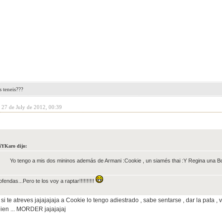
 teneis???
 27 de July de 2012, 00:39
YKaro dijo:
Yo tengo a mis dos mininos además de Armani :Cookie , un siamés thai :
Y Regina una B
ofendas...Pero te los voy a raptar!!!!!!!!!!
si te atreves jajajajaja a Cookie lo tengo adiestrado , sabe sentarse , dar la pata , v
ien ... MORDER jajajajaj