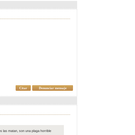
Citar
Denunciar mensaje
s las matan, son una plaga horrible