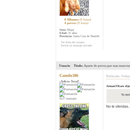
0 Albumes
(0 fotos)
4 perros
(9 fotos)
Sexo:
Mujer
Edad:
31 años
Provincia:
Santa Cruz de Tenerife
Ver ficha del usuario
Enviar un mensaje privado
Usuario
Titulo:
Aparte de perros,que mas mascotas
Camilo386
Publicado: Friday
¡Adicto Total!
ArmaniYKaro dijo
Yo ten
6237 mensajes
No te ofendas...