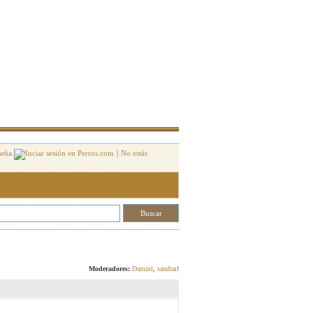
seña
|
No estás
Responder
Moderadores:
Damzel
,
sandrarf