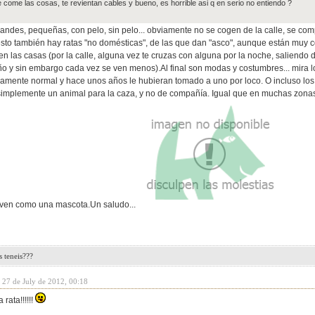
e come las cosas, te revientan cables y bueno, es horrible asi q en serio no entiendo ?
, grandes, pequeñas, con pelo, sin pelo... obviamente no se cogen de la calle, se com
sto también hay ratas "no domésticas", de las que dan "asco", aunque están muy c
en las casas (por la calle, alguna vez te cruzas con alguna por la noche, saliendo 
 y sin embargo cada vez se ven menos).Al final son modas y costumbres... mira l
vamente normal y hace unos años le hubieran tomado a uno por loco. O incluso los
implemente un animal para la caza, y no de compañía. Igual que en muchas zona
 ven como una mascota.Un saludo...
 teneis???
 27 de July de 2012, 00:18
rata!!!!!!