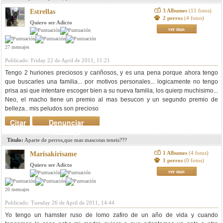
3 Albumes
(11 fotos)
Estrellas
2 perros
(4 fotos)
Quiero ser Adicto
ver mas
27 mensajes
Publicado: Friday 22 de April de 2011, 11:21
Tengo 2 huriones preciosos y cariñosos, y es una pena porque ahora tengo
que buscarles una familia... por motivos personales... logicamente no tengo
prisa asi que intentare escoger bien a su nueva familia, los quierp muchisimo...
Neo, el macho tiene un premio al mas besucon y un segundo premio de
belleza.. mis peludos son precioso
Citar
Denunciar
mensaje
Titulo:
Aparte de perros,que mas mascotas teneis???
1 Albumes
(4 fotos)
Marisakirisame
1 perros
(0 fotos)
Quiero ser Adicto
ver mas
20 mensajes
Publicado: Tuesday 26 de April de 2011, 14:44
Yo tengo un hamster ruso de lomo zafiro de un año de vida y cuando