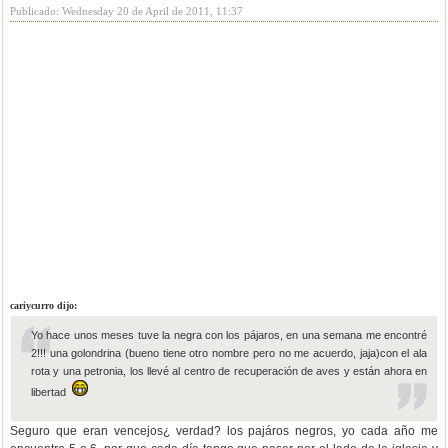
Publicado: Wednesday 20 de April de 2011, 11:37
cariycurro dijo:
Yo hace unos meses tuve la negra con los pájaros, en una semana me encontré
2!!! una golondrina (bueno tiene otro nombre pero no me acuerdo, jaja)con el ala
rota y una petronia, los llevé al centro de recuperación de aves y están ahora en
libertad
Seguro que eran vencejos¿ verdad? los pajáros negros, yo cada año me