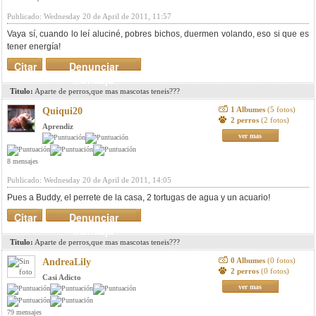
Publicado: Wednesday 20 de April de 2011, 11:57
Vaya sí, cuando lo leí aluciné, pobres bichos, duermen volando, eso si que es
tener energía!
Citar
Denunciar
mensaje
Titulo:
Aparte de perros,que mas mascotas teneis???
1 Albumes
(5 fotos)
Quiqui20
2 perros
(2 fotos)
Aprendiz
ver mas
8 mensajes
Publicado: Wednesday 20 de April de 2011, 14:05
Pues a Buddy, el perrete de la casa, 2 tortugas de agua y un acuario!
Citar
Denunciar
mensaje
Titulo:
Aparte de perros,que mas mascotas teneis???
0 Albumes
(0 fotos)
AndreaLily
2 perros
(0 fotos)
Casi Adicto
ver mas
79 mensajes