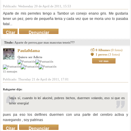
Publicado: Wednesday 20 de April de 2011, 15:53
Aparte de mis perretes tengo a Tambor un conejo enano gris. Me gustaria
tener un pez, pero de pequeña tenia y cada vez que se moria uno lo pasaba
fatal...
Citar
Denunciar
mensaje
Titulo:
Aparte de perros,que mas mascotas teneis???
0 Albumes
(0 fotos)
Paula0dama
1 perros
(3 fotos)
Quiero ser Adicto
ver mas
15 mensajes
Publicado: Thursday 21 de April de 2011, 17:01
Rakgarter dijo:
Vaya sí, cuando lo leí aluciné, pobres bichos, duermen volando, eso si que es
tener energía!
pues pa eso los delfines duermen con una parte del cerebro activa y
navegando , soy patrinas
Citar
Denunciar