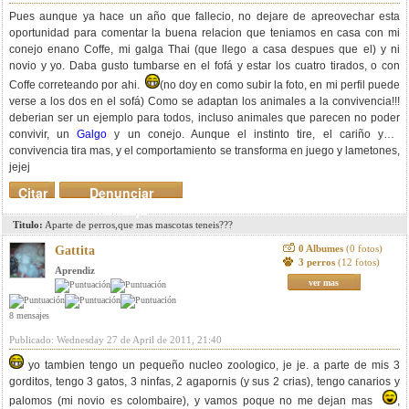
Pues aunque ya hace un año que fallecio, no dejare de apreovechar esta
oportunidad para comentar la buena relacion que teniamos en casa con mi
conejo enano Coffe, mi galga Thai (que llego a casa despues que el) y ni
novio y yo. Daba gusto tumbarse en el fofá y estar los cuatro tirados, o con
Coffe correteando por ahi.
(no doy en como subir la foto, en mi perfil puede
verse a los dos en el sofá) Como se adaptan los animales a la convivencia!!!
deberian ser un ejemplo para todos, incluso animales que parecen no poder
convivir, un
Galgo
y un conejo. Aunque el instinto tire, el cariño y la
convivencia tira mas, y el comportamiento se transforma en juego y lametones,
jejej
Citar
Denunciar
mensaje
Titulo:
Aparte de perros,que mas mascotas teneis???
0 Albumes
(0 fotos)
Gattita
3 perros
(12 fotos)
Aprendiz
ver mas
8 mensajes
Publicado: Wednesday 27 de April de 2011, 21:40
yo tambien tengo un pequeño nucleo zoologico, je je. a parte de mis 3
gorditos, tengo 3 gatos, 3 ninfas, 2 agapornis (y sus 2 crias), tengo canarios y
palomos (mi novio es colombaire), y vamos poque no me dejan mas
,