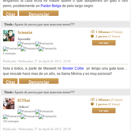
tengamos la casa echa mi madre quiere o que adoptemos un gato o otro
perro, posiblemente un
Pastor Belga
de pelo largo negro
Citar
Denunciar
mensaje
Titulo:
Aparte de perros,que mas mascotas teneis???
1 Albumes
(3 fotos)
Scientist
1 perros
(1 fotos)
Aprendiz
ver mas
6 mensajes
Publicado: Wednesday 27 de April de 2011, 19:42
hola a todos, a parte de Maxwell mi
Border Collie
yo tengo una gata tuxedo
que rescate hace mas de un año, se llama Minina y es muy juiciosa!!
Citar
Denunciar
mensaje
Titulo:
Aparte de perros,que mas mascotas teneis???
2 Albumes
(5 fotos)
82Thai
1 perros
(0 fotos)
¡Adicto!
ver mas
310 mensajes
Publicado: Wednesday 27 de April de 2011, 20:18