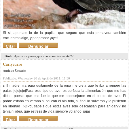
Si si, apuntate lo de la papilla, que seguro que esta primavera también
encuentras algo, y por probar ¡oye!.
Citar
Denunciar
mensaje
Titulo:
Aparte de perros,que mas mascotas teneis???
Cariycurro
Antiguo Usuario
Publicado: Wednesday 20 de April de 2011, 11:50
si!!! madre mia para quitármelo de la ropa me creía que le iba a romper las
patas, jejejejejPara este tipo de ave, es perfecta la alimentación que me has
dicho, puesto que eso fue lo que me aconsejaron en el centro de aves..El
pobre estaba en verano al sol con el ala rota, al final lo salvaron y lo pusieron
en libertad :-DPd, sabeis que estas aves solo descansan para anidar?? no
tenía ni idea, que estress de vida siempre volando, jajaj
Citar
Denunciar
mensaje