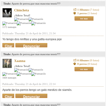
Titulo:
Aparte de perros,que mas mascotas teneis???
1 Albumes
(7 fotos)
Chincheta
1 perros
(1 fotos)
¡Adicto Total!
ver mas
1172 mensajes
Publicado: Thursday 21 de April de 2011, 21:34
Yo tengo dos ninfitas y una gatita europea jeje
Citar
Denunciar
mensaje
Titulo:
Aparte de perros,que mas mascotas teneis???
0 Albumes
(0 fotos)
Xaanna
0 perros
(0 fotos)
¡Adicto Total!
ver mas
1664 mensajes
Publicado: Thursday 21 de April de 2011, 22:14
Aparte de los perros tengo un gato mestizo de siamés.
Citar
Denunciar
mensaje
Titulo:
Aparte de perros,que mas mascotas teneis???