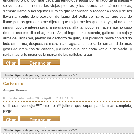
encuentro 5 o 6, por que cada día tengo que pasar por el lado de la iglesia y
se ve que anidan entre las viejas piedras, y los pobres caen cómo moscas,
siempre llamo a los agentes rurales que los vienen a recoger a casa y se los
llevan al centro de protección de fauna del Delta del Ebro, aunque cuando
llamé por los gorriones me dijeron que mejor me los quedase yo, al no tener
ningún tipo de interés para la naturaleza, allá tampoco les hacen mucho caso
(bueno eso me dijo el agente) . Ah, el ingrediente secreto, galletas de soja y
arroz del BonArea, pienso de cachorro de gato, a la picadora hasta convertirlo
todo en harina, después se mezcla con agua a la que se le han añadido unas
gotas de vitaminas de canario, y a llenar el buche cada vez que se vacía.. y
nada más, a lo mejor es la marca de las galletas jajaaj
Citar
Denunciar
mensaje
Titulo:
Aparte de perros,que mas mascotas teneis???
Cariycurro
Antiguo Usuario
Publicado: Wednesday 20 de April de 2011, 11:39
siiiiii eran vencejos!!!!Tomo nota!!! jolines que super papilla mas completa,
jeejje
Citar
Denunciar
mensaje
Titulo:
Aparte de perros,que mas mascotas teneis???