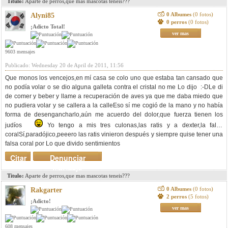
Titulo:
Aparte de perros,que mas mascotas teneis???
0 Albumes
(0 fotos)
Alyni85
0 perros
(0 fotos)
¡Adicto Total!
ver mas
9603 mensajes
Publicado: Wednesday 20 de April de 2011, 11:56
Que monos los vencejos,en mí casa se colo uno que estaba tan cansado que
no podía volar o se dio alguna galleta contra el cristal no me Lo dijo :-DLe di
de comer y beber y llame a recuperación de aves ya que me daba miedo que
no pudiera volar y se callera a la calleEso sí me cogió de la mano y no había
forma de desengancharlo,aún me acuerdo del dolor,que fuerza tienen los
judíos
Yo tengo a mis tres culonas,las ratis y a dexter,la falsa
coralSí,paradójico,peeero las ratis vinieron después y siempre quise tener una
falsa coral por Lo que divido sentimientos
Citar
Denunciar
mensaje
Titulo:
Aparte de perros,que mas mascotas teneis???
0 Albumes
(0 fotos)
Rakgarter
2 perros
(5 fotos)
¡Adicto!
ver mas
608 mensajes