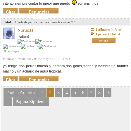
intento siempre cuidar lo mejor que puedo
son mis hijos
Citar
Denunciar
mensaje
Titulo:
Aparte de perros,que mas mascotas teneis???
2 Albumes
(4 fotos)
Nuria111
1 perros
(1 fotos)
¡Adicto!
ver mas
399 mensajes
Publicado: Wednesday 04 de May de 2011, 12:21
yo tengo dos perros,macho y hembra,dos gatos,macho y hembra,un hamter
macho y un acuario de agua tropical.
Citar
Denunciar
mensaje
Página Anterior
1
2
3
4
5
6
7
8
9
...
Página Siguiente