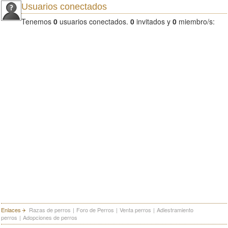
Usuarios conectados
Tenemos
0
usuarios conectados.
0
invitados y
0
miembro/s:
Enlaces
Razas de perros
|
Foro de Perros
|
Venta perros
|
Adiestramiento
perros
|
Adopciones de perros