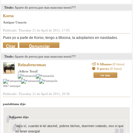
mensaje
Titulo:
Aparte de perros,que mas mascotas teneis???
Korso
Antiguo Usuario
Publicado: Thursday 21 de April de 2011, 17:05
Pues yo a parte de Korso, tengo a Mixona, la adoptamos en navidades.
Citar
Denunciar
mensaje
Titulo:
Aparte de perros,que mas mascotas teneis???
0 Albumes
(0 fotos)
Reinabrucemax
0 perros
(0 fotos)
¡Adicto Total!
ver mas
4067 mensajes
Publicado: Thursday 21 de April de 2011, 20:56
paula0dama dijo:
Rakgarter dijo:
Vaya sí, cuando lo leí aluciné, pobres bichos, duermen volando, eso si que
es tener energía!