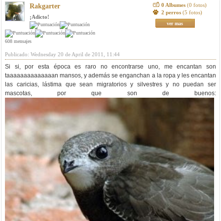
0 Albumes
(0 fotos)
Rakgarter
2 perros
(5 fotos)
¡Adicto!
ver mas
608 mensajes
Publicado: Wednesday 20 de April de 2011, 11:44
Si si, por esta época es raro no encontrarse uno, me encantan son
taaaaaaaaaaaaaan mansos, y además se enganchan a la ropa y les encantan
las caricias, lástima que sean migratorios y silvestres y no puedan ser
mascotas, por que son de buenos: