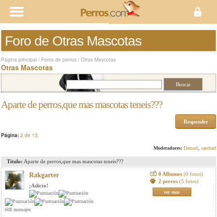
Foro de Otras Mascotas
Página principal
/
Foros de perros
/
Otras Mascotas
Otras Mascotas
Aparte de perros,que mas mascotas teneis???
Responder
Página:
2 de 13
Moderadores:
Damzel
,
sandrarf
Titulo:
Aparte de perros,que mas mascotas teneis???
0 Albumes
(0 fotos)
Rakgarter
2 perros
(5 fotos)
¡Adicto!
ver mas
608 mensajes