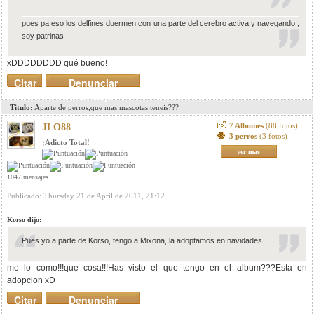
pues pa eso los delfines duermen con una parte del cerebro activa y navegando ,
soy patrinas
xDDDDDDDD qué bueno!
Citar
Denunciar
mensaje
Titulo:
Aparte de perros,que mas mascotas teneis???
7 Albumes
(88 fotos)
JLO88
3 perros
(3 fotos)
¡Adicto Total!
ver mas
1047 mensajes
Publicado: Thursday 21 de April de 2011, 21:12
Korso dijo:
Pues yo a parte de Korso, tengo a Mixona, la adoptamos en navidades.
me lo como!!!que cosa!!!Has visto el que tengo en el album???Esta en
adopcion xD
Citar
Denunciar
mensaje