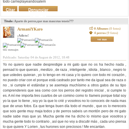
todo
carrie
playeando
salem
Citar
Denunciar
mensaje
Titulo:
Aparte de perros,que mas mascotas teneis???
0 Albumes
(0 fotos)
ArmaniYKaro
4 perros
(9 fotos)
¡Adicto!
ver mas
682 mensajes
Publicado: Saturday 04 de August de 2012, 18:48
Yo no quiero que nadie desprestigie a mi gato que no os ha hecho nada ,
pensad lo que querais , mestizo , de raza , inteligente , idiota , blanco , negro lo
que ustedes quieran , yo lo tengo en mi casa y lo quiero con todo mi corazón ,
no puedo criar con el porque está castrado por tanto me da igual sea de raza o
no , si cumple el estándar y se asemeja muchísimo a otros gatos de su tipo
comprendereis que sea como con los perros del registro inicial , si cumple lo
es. A mí me importa tres cuartos de un comino como lo llameis porque total soy
yo la que lo tiene , soy yo la que lo crié y vosotros no lo conoceis de nada mas
que de unas fotos. Ea que tenga buen día todo el mundo , que os lo mereceis
que sois gente muy maja todos y de perros sabeis un montón pero de mi gato
nadie sabe mas que yo. Mucha gente me ha dicho lo mismo que vosotros y
mucha gente todo lo contrario , así que no voy a discutir más , cada uno piensa
lo que quiere.Y Lorien , tus hurones son preciosos ! Me encantan.