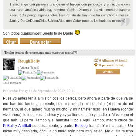
1 año.Tengo una pajarera grande en el balcón con periquitos y un acuario con
una rana acuática africana, nombre técnico Xenopus Laevis, nombre casero
Kaeru :)Os pongo algunas fotos:Tara (Justo de hoy, que ha cumplido 7 meses)
Jack y Dorian
Dante
Chloe
Balthier
Alice con Vader (uno de los huris de mi novio)
Son todos guapisimos!!!Siento lo de Dante
Citar
Denunciar
mensaje
Titulo:
Aparte de perros,que mas mascotas teneis???
0 Albumes
(0 fotos)
RoughDolly
0 perros
(0 fotos)
¡Adicto Total!
ver mas
1238 mensajes
Publicado: Friday 14 de September de 2012, 00:11
Pues yo antes tenía a mis chicos los perros, pero ahora a parte de que ya se
me han ido lamentablemente, solo me queda mi sobrinito (el perro de mi
hermano, al que quiero mucho mucho) y mi hamster ruso en Huelva (donde
vivo ahora), lo tenemos mi chico y yo y ya tiene un año y medio :). Más mono él
que nah. El perro Rambo y el hamster Hippie.Aquí Rambo, madre cruce de
PitBull
y
AmStaff
supuestamente, y padre
Bulldog
francés.
Y mi chiquitín. Un
bicho muy despierto, dócil, algo mordiscón pero muy salao. Me gusta mucho