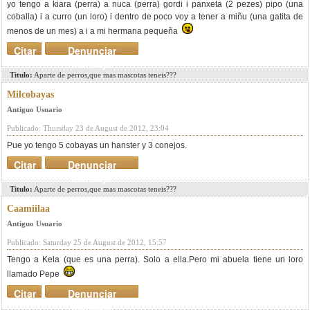
yo tengo a kiara (perra) a nuca (perra) gordi i panxeta (2 pezes) pipo (una
coballa) i a curro (un loro) i dentro de poco voy a tener a miñu (una gatita de
menos de un mes) a i a mi hermana pequeña
Citar
Denunciar
mensaje
Titulo:
Aparte de perros,que mas mascotas teneis???
Milcobayas
Antiguo Usuario
Publicado: Thursday 23 de August de 2012, 23:04
Pue yo tengo 5 cobayas un hanster y 3 conejos.
Citar
Denunciar
mensaje
Titulo:
Aparte de perros,que mas mascotas teneis???
Caamiilaa
Antiguo Usuario
Publicado: Saturday 25 de August de 2012, 15:57
Tengo a Kela (que es una perra). Solo a ella.Pero mi abuela tiene un loro
llamado Pepe
Citar
Denunciar
mensaje