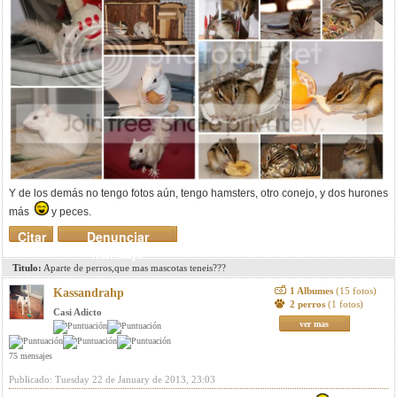
Y de los demás no tengo fotos aún, tengo hamsters, otro conejo, y dos hurones
más
y peces.
Citar
Denunciar
mensaje
Titulo:
Aparte de perros,que mas mascotas teneis???
1 Albumes
(15 fotos)
Kassandrahp
2 perros
(1 fotos)
Casi Adicto
ver mas
75 mensajes
Publicado: Tuesday 22 de January de 2013, 23:03