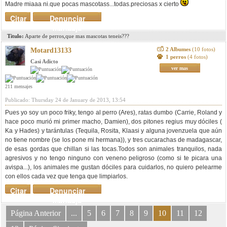
Madre miaaa ni.que pocas mascotass...todas.preciosas x cierto
Citar
Denunciar
mensaje
Titulo:
Aparte de perros,que mas mascotas teneis???
2 Albumes
(10 fotos)
Motard13133
1 perros
(4 fotos)
Casi Adicto
ver mas
211 mensajes
Publicado: Thursday 24 de January de 2013, 13:54
Pues yo soy un poco friky, tengo al perro (Ares), ratas dumbo (Carrie, Roland y
hace poco murió mi primer macho, Damien), dos pitones regius muy dóciles (
Ka y Hades) y tarántulas (Tequila, Rosita, Klaasi y alguna jovenzuela que aún
no tiene nombre (se los pone mi hermana)), y tres cucarachas de madagascar,
de esas gordas que chillan si las tocas.Todos son animales tranquilos, nada
agresivos y no tengo ninguno con veneno peligroso (como si te picara una
avispa...), los animales me gustan dóciles para cuidarlos, no quiero pelearme
con ellos cada vez que tenga que limpiarlos.
Citar
Denunciar
mensaje
Página Anterior
...
5
6
7
8
9
10
11
12