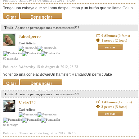
Publicado: Saturday 11 de August de 2012, 17:56
Tengo una cobaya que se llama despeluchao y un hurón que se llama Golun.
Citar
Denunciar
mensaje
Titulo:
Aparte de perros,que mas mascotas teneis???
0 Albumes
(0 fotos)
Jakeelperro
1 perros
(2 fotos)
Casi Adicto
ver mas
60 mensajes
Publicado: Wednesday 15 de August de 2012, 23:23
Yo tengo una coneja: BowieUn hamster: HamtaroUn perro : Jake
Citar
Denunciar
mensaje
Titulo:
Aparte de perros,que mas mascotas teneis???
1 Albumes
(17 fotos)
Vicky122
3 perros
(5 fotos)
Casi Adicto
ver mas
84 mensajes
Publicado: Thursday 23 de August de 2012, 16:15