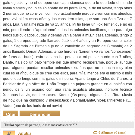
gato egipcio, y no el europeo con capa siamesa que a lo que todo el mundo
llama siamés y no lo es.Yo aparte de mi perra Tara, la de mi avatar, tengo otras
2 perras que no conviven conmigo actualmente porque viven con mis abuelos,
pero viví allí muchos años y las considero mias, que son una Shih-Tzu de 7
años, Lua, y una mestiza de ya 15 añitos. Mi tio tiene un Fox Terrier, que no es
mío, pero tiendo a "apropiarme" todos los animales familiares, que para algo
todos sus cuidados, dudas y demás van a parar a mí.En casa además, tengo 2
gatos, 1 europeo atigrado llamado Jack de 4 años y un Europeo con el color
de un Sagrado de Birmania (y no lo convierte en sagrado de Birmania) de 2
años llamado Dorian.Además, tengo hurones (Lorien y yo ya nos "conocemos"
de foros de huris), esta semana he perdido a mi primer hurón con 7 años,
Dante, ha sido un palo terrible del que intento recuperarme, porque aunque
para algunos puedan resultar animales extraños que no conocen muy bien
cual es el vínculo que se crea con ellos, para mí al menos era el mismo o más
que el que tengo con mis gatos o mi perra. Aparte tengo a Chloe de 7 años, a
Balthier de 6 y a Alice de 1 año.Tengo una pajarera grande en el balcón con
periquitos y un acuario con una rana acuática africana, nombre técnico
Xenopus Laevis, nombre casero Kaeru :)Os pongo algunas fotos:Tara (Justo
de hoy, que ha cumplido 7 meses)
Jack y Dorian
Dante
Chloe
Balthier
Alice con
Vader (uno de los huris de mi novio)
Citar
Denunciar
mensaje
Titulo:
Aparte de perros,que mas mascotas teneis???
0 Albumes
(0 fotos)
Anubis