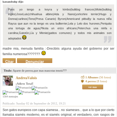
kassandrahp dijo:
Pues yo tengo a keyra y kimbo(bulldog frances)Mole(bulldog
ingles)JoseLuis(chihuahua albino)Ada y Nano(yorkshire terrier)Hugo y
Donna(carlinos)Teno(Presa Canario) Byron(Americand pitbull)y la nueva niña
Raysa que aun no la tengo es una bullterrier,Lela y Lelo dos hurones,Periquita
una tortuga de agua,Pikota un erizo africano,Peterchus una ninfa o
carolina,Gatotón,Lía y Minnie(gatitos comunes) y todos mis animales son
adoptados
madre mia, menuda familia :-Drecibiis alguna ayuda del gobierno por ser
familia numerosa???????
Citar
Denunciar
mensaje
Titulo:
Aparte de perros,que mas mascotas teneis???
1 Albumes
(56 fotos)
AndreaValois
4 perros
(8 fotos)
¡Adicto Total!
ver mas
1564 mensajes
Publicado: Sunday 02 de September de 2012, 19:21
Son gatos europeos con capa siamesa... no siameses... que a lo que por cierto
llamaba siamés moderno, es el siamés original, el verdadero, con rasgos de