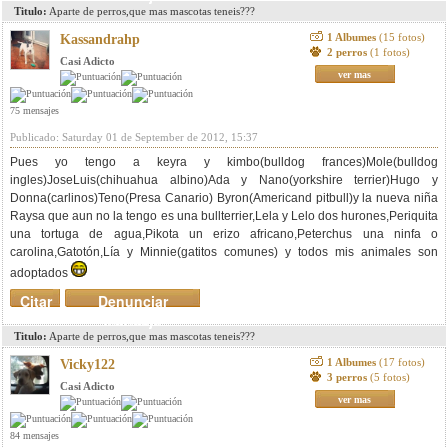
Titulo:
Aparte de perros,que mas mascotas teneis???
1 Albumes
(15 fotos)
Kassandrahp
2 perros
(1 fotos)
Casi Adicto
ver mas
75 mensajes
Publicado: Saturday 01 de September de 2012, 15:37
Pues yo tengo a keyra y kimbo(bulldog frances)Mole(bulldog
ingles)JoseLuis(chihuahua albino)Ada y Nano(yorkshire terrier)Hugo y
Donna(carlinos)Teno(Presa Canario) Byron(Americand pitbull)y la nueva niña
Raysa que aun no la tengo es una bullterrier,Lela y Lelo dos hurones,Periquita
una tortuga de agua,Pikota un erizo africano,Peterchus una ninfa o
carolina,Gatotón,Lía y Minnie(gatitos comunes) y todos mis animales son
adoptados
Citar
Denunciar
mensaje
Titulo:
Aparte de perros,que mas mascotas teneis???
1 Albumes
(17 fotos)
Vicky122
3 perros
(5 fotos)
Casi Adicto
ver mas
84 mensajes