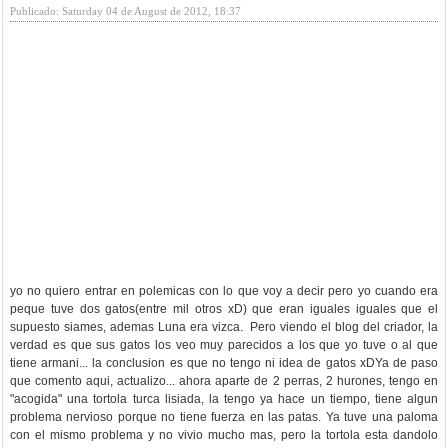
Publicado: Saturday 04 de August de 2012, 18:37
yo no quiero entrar en polemicas con lo que voy a decir pero yo cuando era
peque tuve dos gatos(entre mil otros xD) que eran iguales iguales que el
supuesto siames, ademas Luna era vizca. Pero viendo el blog del criador, la
verdad es que sus gatos los veo muy parecidos a los que yo tuve o al que
tiene armani... la conclusion es que no tengo ni idea de gatos xDYa de paso
que comento aqui, actualizo... ahora aparte de 2 perras, 2 hurones, tengo en
"acogida" una tortola turca lisiada, la tengo ya hace un tiempo, tiene algun
problema nervioso porque no tiene fuerza en las patas. Ya tuve una paloma
con el mismo problema y no vivio mucho mas, pero la tortola esta dandolo