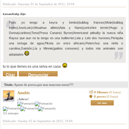
Publicado: Saturday 01 de September de 2012, 19:04
kassandrahp dijo:
Pues yo tengo a keyra y kimbo(bulldog frances)Mole(bulldog
ingles)JoseLuis(chihuahua albino)Ada y Nano(yorkshire terrier)Hugo y
Donna(carlinos)Teno(Presa Canario) Byron(Americand pitbull)y la nueva niña
Raysa que aun no la tengo es una bullterrier,Lela y Lelo dos hurones,Periquita
una tortuga de agua,Pikota un erizo africano,Peterchus una ninfa o
carolina,Gatotón,Lía y Minnie(gatitos comunes) y todos mis animales son
adoptados
tu lo que tienes es una selva en casa
Citar
Denunciar
mensaje
Titulo:
Aparte de perros,que mas mascotas teneis???
0 Albumes
(0 fotos)
Anubis
0 perros
(0 fotos)
¡Adicto!
ver mas
315 mensajes
Publicado: Sunday 02 de September de 2012, 19:04