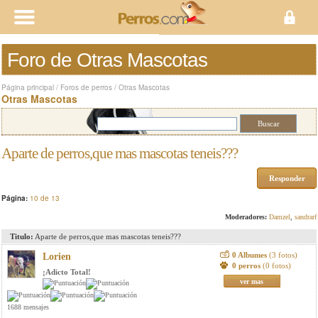
Foro de Otras Mascotas
Página principal
/
Foros de perros
/
Otras Mascotas
Otras Mascotas
Aparte de perros,que mas mascotas teneis???
Responder
Página:
10 de 13
Moderadores:
Damzel
,
sandrarf
Titulo:
Aparte de perros,que mas mascotas teneis???
0 Albumes
(3 fotos)
Lorien
0 perros
(0 fotos)
¡Adicto Total!
ver mas
1688 mensajes