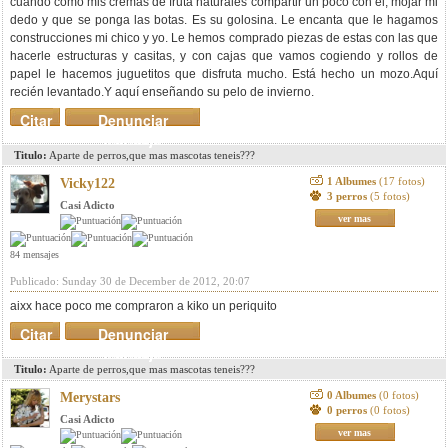
cuando como mis cremas de fruta naturales compartir un poco con él, mojar mi
dedo y que se ponga las botas. Es su golosina. Le encanta que le hagamos
construcciones mi chico y yo. Le hemos comprado piezas de estas con las que
hacerle estructuras y casitas, y con cajas que vamos cogiendo y rollos de
papel le hacemos juguetitos que disfruta mucho. Está hecho un mozo.Aquí
recién levantado.
Y aquí enseñando su pelo de invierno.
Citar
Denunciar
mensaje
Titulo:
Aparte de perros,que mas mascotas teneis???
1 Albumes
(17 fotos)
Vicky122
3 perros
(5 fotos)
Casi Adicto
ver mas
84 mensajes
Publicado: Sunday 30 de December de 2012, 20:07
aixx hace poco me compraron a kiko un periquito
Citar
Denunciar
mensaje
Titulo:
Aparte de perros,que mas mascotas teneis???
0 Albumes
(0 fotos)
Merystars
0 perros
(0 fotos)
Casi Adicto
ver mas