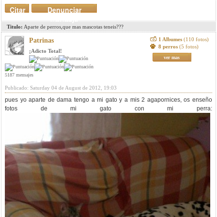
Citar
Denunciar
mensaje
Titulo:
Aparte de perros,que mas mascotas teneis???
1 Albumes
(110 fotos)
Patrinas
8 perros
(5 fotos)
¡Adicto Total!
ver mas
5187 mensajes
Publicado: Saturday 04 de August de 2012, 19:03
pues yo aparte de dama tengo a mi gato y a mis 2 agapornices, os enseño
fotos de mi gato con mi perra: