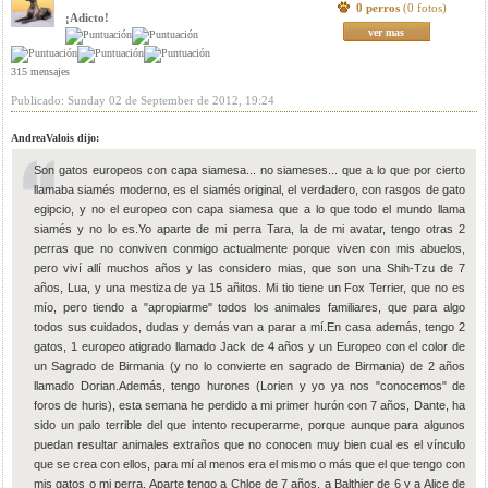
0 perros
(0 fotos)
¡Adicto!
ver mas
315 mensajes
Publicado: Sunday 02 de September de 2012, 19:24
AndreaValois dijo:
Son gatos europeos con capa siamesa... no siameses... que a lo que por cierto
llamaba siamés moderno, es el siamés original, el verdadero, con rasgos de gato
egipcio, y no el europeo con capa siamesa que a lo que todo el mundo llama
siamés y no lo es.Yo aparte de mi perra Tara, la de mi avatar, tengo otras 2
perras que no conviven conmigo actualmente porque viven con mis abuelos,
pero viví allí muchos años y las considero mias, que son una Shih-Tzu de 7
años, Lua, y una mestiza de ya 15 añitos. Mi tio tiene un Fox Terrier, que no es
mío, pero tiendo a "apropiarme" todos los animales familiares, que para algo
todos sus cuidados, dudas y demás van a parar a mí.En casa además, tengo 2
gatos, 1 europeo atigrado llamado Jack de 4 años y un Europeo con el color de
un Sagrado de Birmania (y no lo convierte en sagrado de Birmania) de 2 años
llamado Dorian.Además, tengo hurones (Lorien y yo ya nos "conocemos" de
foros de huris), esta semana he perdido a mi primer hurón con 7 años, Dante, ha
sido un palo terrible del que intento recuperarme, porque aunque para algunos
puedan resultar animales extraños que no conocen muy bien cual es el vínculo
que se crea con ellos, para mí al menos era el mismo o más que el que tengo con
mis gatos o mi perra. Aparte tengo a Chloe de 7 años, a Balthier de 6 y a Alice de