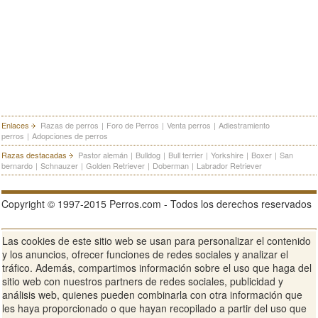
Enlaces
Razas de perros
|
Foro de Perros
|
Venta perros
|
Adiestramiento
perros
|
Adopciones de perros
Razas destacadas
Pastor alemán
|
Bulldog
|
Bull terrier
|
Yorkshire
|
Boxer
|
San
bernardo
|
Schnauzer
|
Golden Retriever
|
Doberman
|
Labrador Retriever
Copyright © 1997-2015 Perros.com - Todos los derechos reservados
Las cookies de este sitio web se usan para personalizar el contenido
Publicidad en Perros.com
|
Contacte
|
Aviso Legal
|
Política de
y los anuncios, ofrecer funciones de redes sociales y analizar el
privacidad
|
Condiciones de uso
tráfico. Además, compartimos información sobre el uso que haga del
sitio web con nuestros partners de redes sociales, publicidad y
Ver sitio web completo
análisis web, quienes pueden combinarla con otra información que
les haya proporcionado o que hayan recopilado a partir del uso que