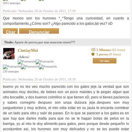
2015 mensajes
Publicado: Wednesday 26 de October de 2011, 17:59
Que monos son los hurones *_*Tengo una curiosidad, en cuanto a
comportamiento,¿Cómo son? ¿Algo parecido a los gatos,tal vez? xD
Citar
Denunciar
mensaje
Titulo:
Aparte de perros,que mas mascotas teneis???
5 Albumes
(63 fotos)
CintiayMoi
5 perros
(9 fotos)
¡Adicto!
ver mas
230 mensajes
Publicado: Wednesday 26 de October de 2011, 18:19
bueno yo no les veo mucho parecido con los gatos jeje..la verdad que son
animales muy dociles, de bebes son un poco malotes y te pegan algun que
otro bocadito, y dos buenos colmillos si que tienen xD, pero si tienes paciencia
y sabes corregirlo despues son unaa dulzura jeje..despues son muy
jueguetones y muy activos, el mio odia estar en su jaula le encanta corretear
de un lado para otro y salir de paseo. En lo que se parecen a los gatos es en
que hay que darles malta para que no se le hagan bolas de pelos en la
barriga, yo al mio le doy alimento para gatos, pero porque desde pequeño lo
acostumbre asi, los hurones son muy delicados y no se les puede estar