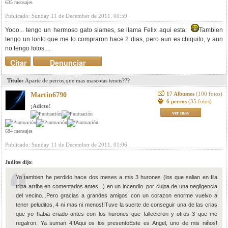
635 mensajes
Publicado: Sunday 11 de December de 2011, 00:59
Yooo... tengo un hermoso gato siames, se llama Felix aqui esta:
Tambien
tengo un lorito que me lo compraron hace 2 dias, pero aun es chiquito, y aun
no tengo fotos....
Citar
Denunciar
mensaje
Titulo:
Aparte de perros,que mas mascotas teneis???
17 Albumes
(100 fotos)
Martin6790
6 perros
(35 fotos)
¡Adicto!
ver mas
684 mensajes
Publicado: Sunday 11 de December de 2011, 01:06
Judites dijo:
Yo tambien he perdido hace dos meses a mis 3 hurones (los que salian en fila
tripa arriba en comentarios antes...) en un incendio. por culpa de una negligencia
del vecino...Pero gracias a grandes amigos con un corazon enorme vuelvo a
tener peluditos, 4 ni mas ni menos!!Tuve la suerte de conseguir una de las crias
que yo habia criado antes con los hurones que fallecieron y otros 3 que me
regalron. Ya suman 4!!Aqui os los presentoEste es Angel, uno de mis niños!