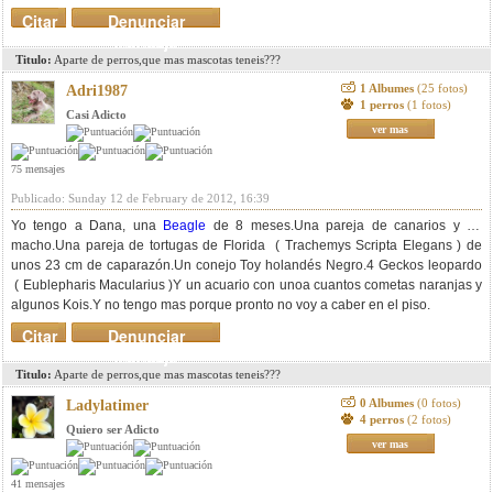
Citar
Denunciar
mensaje
Titulo:
Aparte de perros,que mas mascotas teneis???
1 Albumes
(25 fotos)
Adri1987
1 perros
(1 fotos)
Casi Adicto
ver mas
75 mensajes
Publicado: Sunday 12 de February de 2012, 16:39
Yo tengo a Dana, una
Beagle
de 8 meses.Una pareja de canarios y un
macho.Una pareja de tortugas de Florida ( Trachemys Scripta Elegans ) de
unos 23 cm de caparazón.Un conejo Toy holandés Negro.4 Geckos leopardo
( Eublepharis Macularius )Y un acuario con unoa cuantos cometas naranjas y
algunos Kois.Y no tengo mas porque pronto no voy a caber en el piso.
Citar
Denunciar
mensaje
Titulo:
Aparte de perros,que mas mascotas teneis???
0 Albumes
(0 fotos)
Ladylatimer
4 perros
(2 fotos)
Quiero ser Adicto
ver mas
41 mensajes