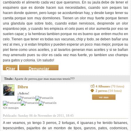
cambiando el alimento cada vez que queramos. En su jaula debe de tener el
esquinero que es donde hacen sus necesidades, cuando son peques las
hacen donde quieren, pero luego se acostumbran hay, y desde luego tener su
camita porque son muy dormilones. Tienen un olor muy fuerte porque tienen
una glandula que sobre todo, cuando estan nerviosos, desprende un olor
espantoso jeje, y cuando les empieza el celo pues el olor aumenta por eso se
suelen capar, y la hembras tambien porque no es bueno que entren mucho en
celo. Tienen que tener es todas sus vacunas, chip y todo..se deben bañar una
vez al mes, y si estan limpitos y pueden esperar un poco mas mejor, porque su
piel tiene como unos aceites, y al lavarlos generan mas aceites y si se bañan
muy amenudo pues su olor es cada vez mas fuerte, yo tambien uso champu
para gatos y colonia. Un saludo!
Citar
Denunciar
mensaje
Titulo:
Aparte de perros,que mas mascotas teneis???
4 Albumes
(70 fotos)
Dibru
2 perros
(14 fotos)
¡Adicto!
ver mas
424 mensajes
Publicado: Sunday 06 de November de 2011, 18:45
A ver veamos, yo tengo 3 perros, 2 tortugas, 4 iguanas.y he tenido faisanes,
tepescuintles, pajaritos de un monton de tipos, ganzos, patos, codornices,