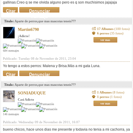
gallinas.Creo q se me olvida alguno pero es q son muchisimos jajajaja
Citar
Denunciar
mensaje
Titulo:
Aparte de perros,que mas mascotas teneis???
17 Albumes
(100 fotos)
Martin6790
6 perros
(35 fotos)
¡Adicto!
ver mas
684 mensajes
Publicado: Tuesday 08 de November de 2011, 23:04
Yo tengo a estos perros: Malena y Brisa.Más a mi gata Luna.
Citar
Denunciar
mensaje
Titulo:
Aparte de perros,que mas mascotas teneis???
1 Albumes
(8 fotos)
SONIADUQUE
1 perros
(1 fotos)
Casi Adicto
ver mas
146 mensajes
Publicado: Wednesday 09 de November de 2011, 16:07
bueno chicos, hace unos dias me presente y todavia no tenia a mi cachorra, ya