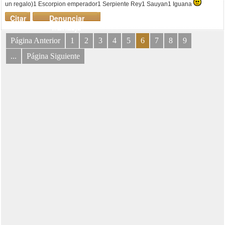
un regalo)1 Escorpion emperador1 Serpiente Rey1 Sauyan1 Iguana
Citar
Denunciar
mensaje
Página Anterior
1
2
3
4
5
6
7
8
9
...
Página Siguiente