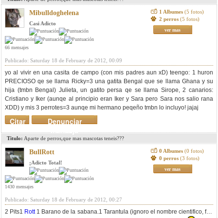
1 Albumes
(5 fotos)
Mibulldoghelena
2 perros
(5 fotos)
Casi Adicto
ver mas
66 mensajes
Publicado: Saturday 18 de February de 2012, 00:09
yo al vivir en una casita de campo (con mis padres aun xD) teengo: 1 huron
PRECIOSO qe se llama Ricky=3 una gatita Bengal que se llama Ghana y su
hija (tmbn Bengal) Julieta, un gatito persa qe se llama Sirope, 2 canarios:
Cristiano y Iker (aunqe al principio eran Iker y Sara pero Sara nos salio rana
XDD) y mis 3 perrotes=3 aunqe mi hermano peqeño tmbn lo incluyo! jajaj
Citar
Denunciar
mensaje
Titulo:
Aparte de perros,que mas mascotas teneis???
0 Albumes
(0 fotos)
BullRott
0 perros
(3 fotos)
¡Adicto Total!
ver mas
1430 mensajes
Publicado: Saturday 18 de February de 2012, 00:27
2 Pits1
Rott
1 Barano de la sabana.1 Tarantula (ignoro el nombre cientifico, fue