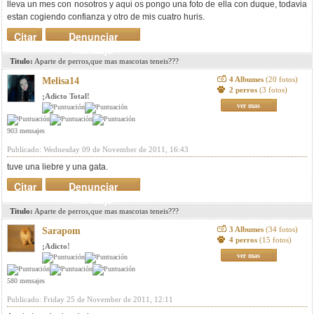
lleva un mes con nosotros y aqui os pongo una foto de ella con duque, todavia
estan cogiendo confianza y otro de mis cuatro huris.
Citar
Denunciar
mensaje
Titulo:
Aparte de perros,que mas mascotas teneis???
4 Albumes
(20 fotos)
Melisa14
2 perros
(3 fotos)
¡Adicto Total!
ver mas
903 mensajes
Publicado: Wednesday 09 de November de 2011, 16:43
tuve una liebre y una gata.
Citar
Denunciar
mensaje
Titulo:
Aparte de perros,que mas mascotas teneis???
3 Albumes
(34 fotos)
Sarapom
4 perros
(15 fotos)
¡Adicto!
ver mas
580 mensajes
Publicado: Friday 25 de November de 2011, 12:11