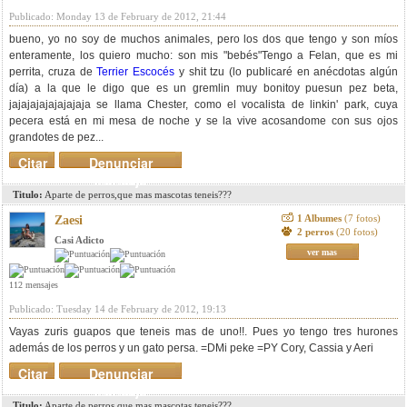
Publicado: Monday 13 de February de 2012, 21:44
bueno, yo no soy de muchos animales, pero los dos que tengo y son míos
enteramente, los quiero mucho: son mis "bebés"Tengo a Felan, que es mi
perrita, cruza de
Terrier Escocés
y shit tzu (lo publicaré en anécdotas algún
día) a la que le digo que es un gremlin muy bonitoy puesun pez beta,
jajajajajajajajaja se llama Chester, como el vocalista de linkin' park, cuya
pecera está en mi mesa de noche y se la vive acosandome con sus ojos
grandotes de pez...
Citar
Denunciar
mensaje
Titulo:
Aparte de perros,que mas mascotas teneis???
1 Albumes
(7 fotos)
Zaesi
2 perros
(20 fotos)
Casi Adicto
ver mas
112 mensajes
Publicado: Tuesday 14 de February de 2012, 19:13
Vayas zuris guapos que teneis mas de uno!!. Pues yo tengo tres hurones
además de los perros y un gato persa. =DMi peke =P
Y Cory, Cassia y Aeri
Citar
Denunciar
mensaje
Titulo:
Aparte de perros,que mas mascotas teneis???