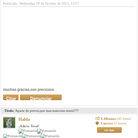
Publicado: Wednesday 19 de October de 2011, 13:57
muchas gracias,son preciosos.
Citar
Denunciar
mensaje
Titulo:
Aparte de perros,que mas mascotas teneis???
4 Albumes
(43 fotos)
Halda
1 perros
(1 fotos)
¡Adicto Total!
ver mas