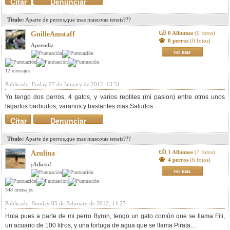
Citar
Denunciar
mensaje
Titulo:
Aparte de perros,que mas mascotas teneis???
0 Albumes
(0 fotos)
GuilleAmstaff
0 perros
(0 fotos)
Aprendiz
ver mas
12 mensajes
Publicado: Friday 27 de January de 2012, 13:51
Yo tengo dos perros, 4 gatos, y varios reptiles (mi pasion) entre otros unos
lagartos barbudos, varanos y bastantes mas.Saludos
Citar
Denunciar
mensaje
Titulo:
Aparte de perros,que mas mascotas teneis???
1 Albumes
(7 fotos)
Azulina
4 perros
(6 fotos)
¡Adicto!
ver mas
348 mensajes
Publicado: Sunday 05 de February de 2012, 14:27
Hola pues a parte de mi perro Byron, tengo un gato común que se llama Fiti,
un acuario de 100 litros, y una tortuga de agua que se llama Pirata....