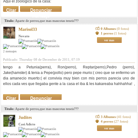
Aqui el zoologico de la casa:
Citar
Denunciar
mensaje
Titulo:
Aparte de perros,que mas mascotas teneis???
0 Albumes
(0 fotos)
Marisol33
1 perros
(1 fotos)
Novato
ver mas
2 mensajes
Publicado: Thursday 08 de December de 2011, 07:19
tengo a Petunia(perra), Ron(perro), Reptar(perro),Pedro (perro),
Jake(hamster) & tenia a Pepe(pollo) pero pepe murio:( creo que se enfermo un
dia amanecio muerto:( el convivia muy bien con mis perros parecia uno de
ellos cada ves que llegaba gente a la casa el iba & les kakareaba hahhahha!
,
Citar
Denunciar
mensaje
Titulo:
Aparte de perros,que mas mascotas teneis???
3 Albumes
(41 fotos)
Judites
4 perros
(27 fotos)
Casi Adicto
ver mas