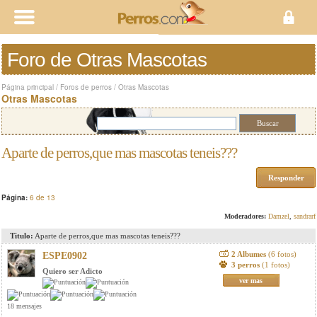
Foro de Otras Mascotas
Página principal
/
Foros de perros
/
Otras Mascotas
Otras Mascotas
Aparte de perros,que mas mascotas teneis???
Responder
Página:
6 de 13
Moderadores:
Damzel
,
sandrarf
Titulo:
Aparte de perros,que mas mascotas teneis???
2 Albumes
(6 fotos)
ESPE0902
3 perros
(1 fotos)
Quiero ser Adicto
ver mas
18 mensajes