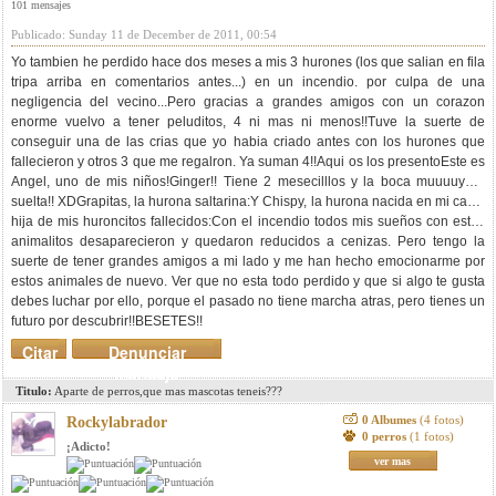
101 mensajes
Publicado: Sunday 11 de December de 2011, 00:54
Yo tambien he perdido hace dos meses a mis 3 hurones (los que salian en fila
tripa arriba en comentarios antes...) en un incendio. por culpa de una
negligencia del vecino...Pero gracias a grandes amigos con un corazon
enorme vuelvo a tener peluditos, 4 ni mas ni menos!!Tuve la suerte de
conseguir una de las crias que yo habia criado antes con los hurones que
fallecieron y otros 3 que me regalron. Ya suman 4!!Aqui os los presentoEste es
Angel, uno de mis niños!
Ginger!! Tiene 2 mesecilllos y la boca muuuuyyyy
suelta!! XD
Grapitas, la hurona saltarina:
Y Chispy, la hurona nacida en mi casa,
hija de mis huroncitos fallecidos:
Con el incendio todos mis sueños con estos
animalitos desaparecieron y quedaron reducidos a cenizas. Pero tengo la
suerte de tener grandes amigos a mi lado y me han hecho emocionarme por
estos animales de nuevo. Ver que no esta todo perdido y que si algo te gusta
debes luchar por ello, porque el pasado no tiene marcha atras, pero tienes un
futuro por descubrir!!BESETES!!
Citar
Denunciar
mensaje
Titulo:
Aparte de perros,que mas mascotas teneis???
0 Albumes
(4 fotos)
Rockylabrador
0 perros
(1 fotos)
¡Adicto!
ver mas