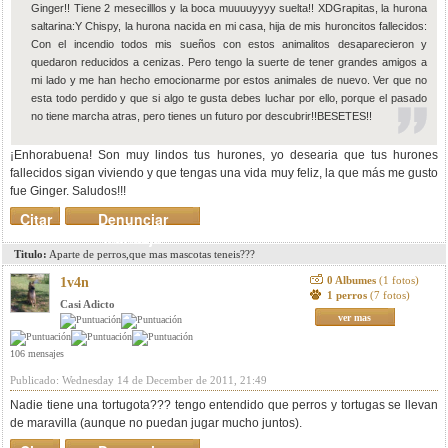
Ginger!! Tiene 2 mesecilllos y la boca muuuuyyyy suelta!! XD
Grapitas, la hurona
saltarina:
Y Chispy, la hurona nacida en mi casa, hija de mis huroncitos fallecidos:
Con el incendio todos mis sueños con estos animalitos desaparecieron y
quedaron reducidos a cenizas. Pero tengo la suerte de tener grandes amigos a
mi lado y me han hecho emocionarme por estos animales de nuevo. Ver que no
esta todo perdido y que si algo te gusta debes luchar por ello, porque el pasado
no tiene marcha atras, pero tienes un futuro por descubrir!!BESETES!!
¡Enhorabuena! Son muy lindos tus hurones, yo desearia que tus hurones
fallecidos sigan viviendo y que tengas una vida muy feliz, la que más me gusto
fue Ginger. Saludos!!!
Citar
Denunciar
mensaje
Titulo:
Aparte de perros,que mas mascotas teneis???
0 Albumes
(1 fotos)
1v4n
1 perros
(7 fotos)
Casi Adicto
ver mas
106 mensajes
Publicado: Wednesday 14 de December de 2011, 21:49
Nadie tiene una tortugota??? tengo entendido que perros y tortugas se llevan
de maravilla (aunque no puedan jugar mucho juntos).