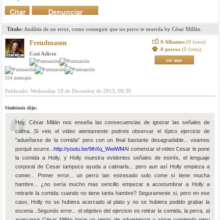
Citar
Denunciar
mensaje
Titulo:
Análisis de un error, como conseguir que un perro te muerda by César Millán.
0 Albumes
(0 fotos)
Freudmason
0 perros
(0 fotos)
Casi Adicto
ver mas
154 mensajes
Publicado: Wednesday 18 de December de 2013, 06:30
Simbiosis dijo:
Hoy, César Millán nos enseña las consecuencias de ignorar las señales de
calma...Si veis el video atentamente podreis observar el típico ejercicio de
"adueñarse de la comida" pero con un final bastante desagradable... veamos
porqué ocurre...
http://youtu.be/9ihXq_WwiWM
Al comenzar el video Cesar le pone
la comida a Holly, y Holly muestra evidentes señales de estrés, el lenguaje
corporal de Cesar tampoco ayuda a calmarla... pero aun así Holly empieza a
comer... Primer error... un perro tan estresado solo come si tiene mucha
hambre... ¿no sería mucho mas sencillo empezar a acostumbrar a Holly a
retirarle la comida cuando no tiene tanta hambre? Seguramente si, pero en ese
caso, Holly no se hubiera acercado al plato y no se hubiera podido grabar la
escena...Segundo error... el objetivo del ejercicio es retirar la comida, la perra, al
acercarse César Millán hace un gesto de advertencia y sigue comiendo pero