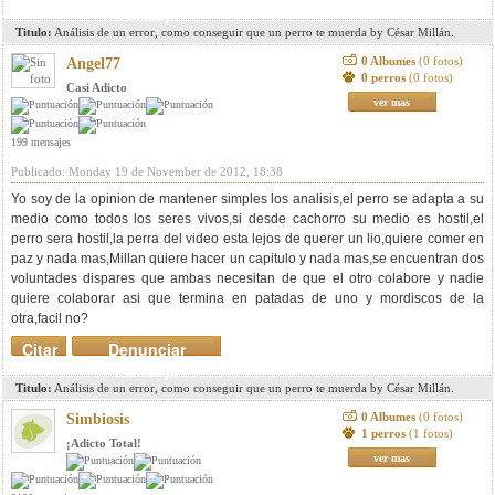
mensaje
Titulo:
Análisis de un error, como conseguir que un perro te muerda by César Millán.
0 Albumes
(0 fotos)
Angel77
0 perros
(0 fotos)
Casi Adicto
ver mas
199 mensajes
Publicado: Monday 19 de November de 2012, 18:38
Yo soy de la opinion de mantener simples los analisis,el perro se adapta a su
medio como todos los seres vivos,si desde cachorro su medio es hostil,el
perro sera hostil,la perra del video esta lejos de querer un lio,quiere comer en
paz y nada mas,Millan quiere hacer un capitulo y nada mas,se encuentran dos
voluntades dispares que ambas necesitan de que el otro colabore y nadie
quiere colaborar asi que termina en patadas de uno y mordiscos de la
otra,facil no?
Citar
Denunciar
mensaje
Titulo:
Análisis de un error, como conseguir que un perro te muerda by César Millán.
0 Albumes
(0 fotos)
Simbiosis
1 perros
(1 fotos)
¡Adicto Total!
ver mas