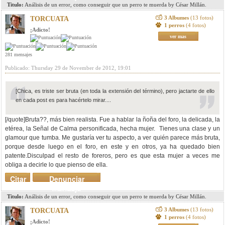
Titulo:
Análisis de un error, como conseguir que un perro te muerda by César Millán.
3 Albumes
(13 fotos)
TORCUATA
1 perros
(4 fotos)
¡Adicto!
ver mas
281 mensajes
Publicado: Thursday 29 de November de 2012, 19:01
[Chica, es triste ser bruta (en toda la extensión del término), pero jactarte de ello
en cada post es para hacértelo mirar....
[/quote]Bruta??, más bien realista. Fue a hablar la ñoña del foro, la delicada, la
etérea, la Señal de Calma personificada, hecha mujer. Tienes una clase y un
glamour que tumba. Me gustaría ver tu aspecto, a ver quién parece más bruta,
porque desde luego en el foro, en este y en otros, ya ha quedado bien
patente.Disculpad el resto de foreros, pero es que esta mujer a veces me
obliga a decirle lo que pienso de ella.
Citar
Denunciar
mensaje
Titulo:
Análisis de un error, como conseguir que un perro te muerda by César Millán.
3 Albumes
(13 fotos)
TORCUATA
1 perros
(4 fotos)
¡Adicto!