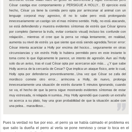
César castiga ese comportamiento y PERSIGUE A HOLLY... El ejercicio está
hecho, César ya tiene la comida pero opta por arrinconar al animal con un
lenguaje corporal muy agresivo, él no lo sabe pero está prolongando
innecesariamente un castigo sin el mas mínimo sentido. Holly, no está atacando,
se está defendiendo y muestra evidentes síntomas de estrés que César ignora
por completo (lamerse la trufa, evitar contacto visual) incluso los confunde con
relajación... mientras el cree que la perra se relaja lentamente, en realidad,
aumenta su nivel de estrés ya que siente que está siendo agredida.Tercer error:
César intenta acariciar a Holly por encima del hocico... seguramente en otras
circunstancias y sin estrés Holly lo hubiera permitido pero en este instante lo
toma como lo que lógicamente le parece, un intento de agresión. Aun así Holly
solo da un aviso, tras el cual César opta por acercarse aún más... ¿Y que sabe
Holly acerca de la cercanía de Cesar? Que implica un ataque físico, ante lo cual,
Holly opta por defenderse preventivamente...Una vez que César se zafa del
mordisco comete otro error... arrincona a Holly, de nuevo, prolonga
innecesariamente una situación de estrés durante 5 minutos ignorando, cuando
se va, el hecho de que la perra sigue mostrando evidentes síntomas de estar
muy estresada, ni relajada ni sumisa...Hoy Holly aprendió que cuando un extraño
se acerca a su plato, hay una gran probabilidad de que la situación acabe con
una pelea... maravilloso...
Pues la verdad no fue por eso...el perro ya se había calmado el problema es
que salio la dueña el perro al verla se pone nervioso y cesar lo toca en el