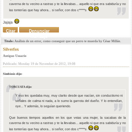
caverna de tu vecino a rastras y te la llevabas... aquello si que era sabiduría y no
las tonterías que hay ahora... si señor, con dos c*****s
Jajaja
Citar
Denunciar
mensaje
Titulo:
Análisis de un error, como conseguir que un perro te muerda by César Millán.
Silverfox
Antiguo Usuario
Publicado: Monday 19 de November de 2012, 19:08
Simbiosis dijo:
TORCUATA dijo:
Y eso les quedaba muy, muy clarito desde que nacían, sin conductismo ni
señales de calma ni nada, a lo sumo la garrota del dueño. Y lo entendían,
oye... Y además, lo seguían queriendo.
Que buenos tiempos aquellos en los que veias una mujer, la sacabas de la
caverna de tu vecino a rastras y te la llevabas... aquello si que era sabiduría y no
las tonterías que hay ahora... si señor, con dos c*****s