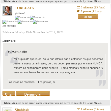
Titulo:
Análisis de un error, como conseguir que un perro te muerda by César Millán.
3 Albumes
(13 fotos)
TORCUATA
1 perros
(4 fotos)
¡Adicto!
ver mas
281 mensajes
Publicado: Monday 19 de November de 2012, 18:28
Lemmy dijo:
TORCUATA dijo:
Por supuesto que lo es. Yo lo que intento dar a entender es que debemos
querer a nuestros animales, pero no deben pasarnos por encima NUNCA.
Primero es el hombre y luego el perro. El amo manda y el perro obedece, y
cuando cambiamos las tornas nos va muy, muy mal.
Los libros no muerden.....Los perros, sí.
Citar
Denunciar
mensaje
Titulo:
Análisis de un error, como conseguir que un perro te muerda by César Millán.
0 Albumes
(0 fotos)
Simbiosis