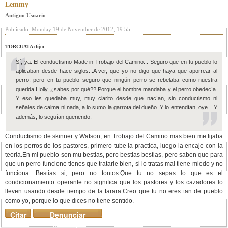
Lemmy
Antiguo Usuario
Publicado: Monday 19 de November de 2012, 19:55
TORCUATA dijo:
Sí, ya. El conductismo Made in Trobajo del Camino... Seguro que en tu pueblo lo
aplicaban desde hace siglos...A ver, que yo no digo que haya que aporrear al
perro, pero en tu pueblo seguro que ningún perro se rebelaba como nuestra
querida Holly, ¿sabes por qué?? Porque el hombre mandaba y el perro obedecía.
Y eso les quedaba muy, muy clarito desde que nacían, sin conductismo ni
señales de calma ni nada, a lo sumo la garrota del dueño. Y lo entendían, oye... Y
además, lo seguían queriendo.
Conductismo de skinner y Watson, en Trobajo del Camino mas bien me fijaba
en los perros de los pastores, primero tube la practica, luego la encaje con la
teoria.En mi pueblo son mu bestias, pero bestias bestias, pero saben que para
que un perro funcione tienes que tratarle bien, si lo tratas mal tiene miedo y no
funciona. Bestias si, pero no tontos.Que tu no sepas lo que es el
condicionamiento operante no significa que los pastores y los cazadores lo
lleven usando desde tiempo de la tarara.Creo que tu no eres tan de pueblo
como yo, porque lo que dices no tiene sentido.
Citar
Denunciar
mensaje