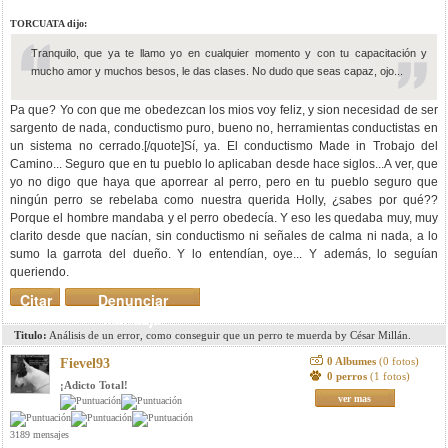
TORCUATA dijo:
Tranquilo, que ya te llamo yo en cualquier momento y con tu capacitación y
mucho amor y muchos besos, le das clases. No dudo que seas capaz, ojo...
Pa que? Yo con que me obedezcan los mios voy feliz, y sion necesidad de ser
sargento de nada, conductismo puro, bueno no, herramientas conductistas en
un sistema no cerrado.[/quote]Sí, ya. El conductismo Made in Trobajo del
Camino... Seguro que en tu pueblo lo aplicaban desde hace siglos...A ver, que
yo no digo que haya que aporrear al perro, pero en tu pueblo seguro que
ningún perro se rebelaba como nuestra querida Holly, ¿sabes por qué??
Porque el hombre mandaba y el perro obedecía. Y eso les quedaba muy, muy
clarito desde que nacían, sin conductismo ni señales de calma ni nada, a lo
sumo la garrota del dueño. Y lo entendían, oye... Y además, lo seguían
queriendo.
Citar
Denunciar
mensaje
Titulo:
Análisis de un error, como conseguir que un perro te muerda by César Millán.
0 Albumes
(0 fotos)
Fievel93
0 perros
(1 fotos)
¡Adicto Total!
ver mas
3189 mensajes