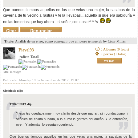
Que buenos tiempos aquellos en los que veias una mujer, la sacabas de la
caverna de tu vecino a rastras y te la llevabas... aquello si que era sabiduría y
no las tonterías que hay ahora... si señor, con dos c*****s
Citar
Denunciar
mensaje
Titulo:
Análisis de un error, como conseguir que un perro te muerda by César Millán.
0 Albumes
(0 fotos)
Fievel93
0 perros
(1 fotos)
¡Adicto Total!
ver mas
3189 mensajes
Publicado: Monday 19 de November de 2012, 19:07
Simbiosis dijo:
TORCUATA dijo:
Y eso les quedaba muy, muy clarito desde que nacían, sin conductismo ni
señales de calma ni nada, a lo sumo la garrota del dueño. Y lo entendían,
oye... Y además, lo seguían queriendo.
Que buenos tiempos aquellos en los que veias una mujer, la sacabas de la