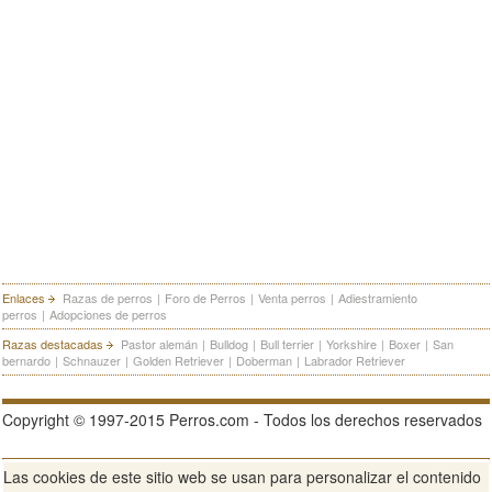
Enlaces
Razas de perros
|
Foro de Perros
|
Venta perros
|
Adiestramiento
perros
|
Adopciones de perros
Razas destacadas
Pastor alemán
|
Bulldog
|
Bull terrier
|
Yorkshire
|
Boxer
|
San
bernardo
|
Schnauzer
|
Golden Retriever
|
Doberman
|
Labrador Retriever
Copyright © 1997-2015 Perros.com - Todos los derechos reservados
Las cookies de este sitio web se usan para personalizar el contenido
Publicidad en Perros.com
|
Contacte
|
Aviso Legal
|
Política de