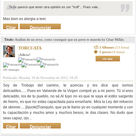
Si os parece que tener otra opinión es ser "troll"... Pues vale...
Mas bien es alergia a leer.
Citar
Denunciar
mensaje
Titulo:
Análisis de un error, como conseguir que un perro te muerda by César Millán.
3 Albumes
(13 fotos)
TORCUATA
1 perros
(4 fotos)
¡Adicto!
ver mas
281 mensajes
Publicado: Monday 19 de November de 2012, 18:26
Soy de Trobajo del camino, te acercas y les dice que somos
delicaditos.......Pues en Valverde de la Virgen compré yo a mi perro. Tú sí eres
delicadito, los de tu pueblo, no sé.Al tuyo no es que le vaya el estilo sargento
de hierro, es que no estas capacitada para enseñarle. Mira la Ley del refuerzo
de skinner......[/quote]Tranquilo, que ya te llamo yo en cualquier momento y con
tu capacitación y mucho amor y muchos besos, le das clases. No dudo que
seas capaz, ojo...
Citar
Denunciar
mensaje