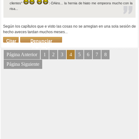
clientes"
:-DAins... la hernia de hiato me empeora mucho con la
risa...
Según los capítulos que e visto las cosas no se arreglan en una sola sesión de
hecho aveces tardan muchos meses...
Citar
Denunciar
mensaje
Página Anterior
1
2
3
4
5
6
7
8
Página Siguiente