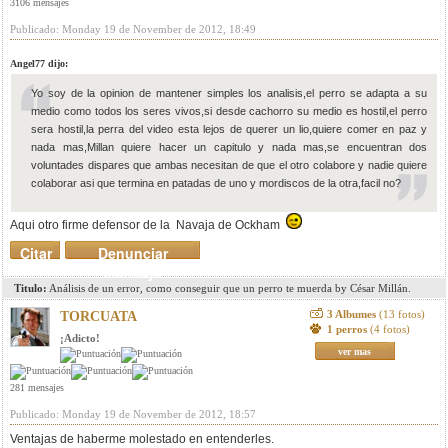
3106 mensajes
Publicado: Monday 19 de November de 2012, 18:49
Angel77 dijo:
Yo soy de la opinion de mantener simples los analisis,el perro se adapta a su
medio como todos los seres vivos,si desde cachorro su medio es hostil,el perro
sera hostil,la perra del video esta lejos de querer un lio,quiere comer en paz y
nada mas,Millan quiere hacer un capitulo y nada mas,se encuentran dos
voluntades dispares que ambas necesitan de que el otro colabore y nadie quiere
colaborar asi que termina en patadas de uno y mordiscos de la otra,facil no?
Aqui otro firme defensor de la Navaja de Ockham
Citar
Denunciar
mensaje
Titulo:
Análisis de un error, como conseguir que un perro te muerda by César Millán.
3 Albumes
(13 fotos)
TORCUATA
1 perros
(4 fotos)
¡Adicto!
ver mas
281 mensajes
Publicado: Monday 19 de November de 2012, 18:57
Ventajas de haberme molestado en entenderles.