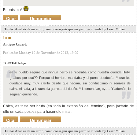
Buenísimo!
Citar
Denunciar
mensaje
Titulo:
Análisis de un error, como conseguir que un perro te muerda by César Millán.
Ittm
Antiguo Usuario
Publicado: Monday 19 de November de 2012, 19:09
TORCUATA dijo:
en tu pueblo seguro que ningún perro se rebelaba como nuestra querida Holly,
¿sabes por qué?? Porque el hombre mandaba y el perro obedecía. Y eso les
quedaba muy, muy clarito desde que nacían, sin conductismo ni señales de
calma ni nada, a lo sumo la garrota del dueño. Y lo entendían, oye... Y además, lo
seguían queriendo.
Chica, es triste ser bruta (en toda la extensión del término), pero jactarte de
ello en cada post es para hacértelo mirar....
Citar
Denunciar
mensaje
Titulo:
Análisis de un error, como conseguir que un perro te muerda by César Millán.