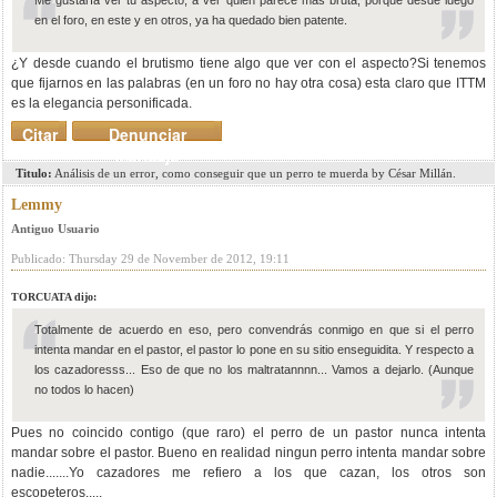
Me gustaría ver tu aspecto, a ver quién parece más bruta, porque desde luego
en el foro, en este y en otros, ya ha quedado bien patente.
¿Y desde cuando el brutismo tiene algo que ver con el aspecto?Si tenemos
que fijarnos en las palabras (en un foro no hay otra cosa) esta claro que ITTM
es la elegancia personificada.
Citar
Denunciar
mensaje
Titulo:
Análisis de un error, como conseguir que un perro te muerda by César Millán.
Lemmy
Antiguo Usuario
Publicado: Thursday 29 de November de 2012, 19:11
TORCUATA dijo:
Totalmente de acuerdo en eso, pero convendrás conmigo en que si el perro
intenta mandar en el pastor, el pastor lo pone en su sitio enseguidita. Y respecto a
los cazadoresss... Eso de que no los maltratannnn... Vamos a dejarlo. (Aunque
no todos lo hacen)
Pues no coincido contigo (que raro) el perro de un pastor nunca intenta
mandar sobre el pastor. Bueno en realidad ningun perro intenta mandar sobre
nadie.......Yo cazadores me refiero a los que cazan, los otros son
escopeteros.....