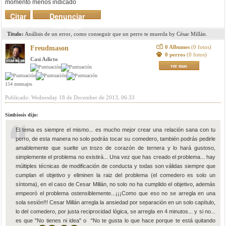
momento menos indicado
Citar
Denunciar
mensaje
Titulo:
Análisis de un error, como conseguir que un perro te muerda by César Millán.
0 Albumes
(0 fotos)
Freudmason
0 perros
(0 fotos)
Casi Adicto
ver mas
154 mensajes
Publicado: Wednesday 18 de December de 2013, 06:33
Simbiosis dijo:
El tema es siempre el mismo... es mucho mejor crear una relación sana con tu
perro, de esta manera no solo podrás tocar su comedero, también podrás pedirle
amablemente que suelte un trozo de corazón de ternera y lo hará gustoso,
simplemente el problema no existirá... Una vez que has creado el problema... hay
múltiples técnicas de modificación de conducta y todas son válidas siempre que
cumplan el objetivo y eliminen la raiz del problema (el comedero es solo un
síntoma), en el caso de Cesar Millán, no solo no ha cumplido el objetivo, además
empeoró el problema ostensiblemente...¡¡¡Como que eso no se arregla en una
sola sesión!!! Cesar Millán arregla la ansiedad por separación en un solo capítulo,
lo del comedero, por justa reciprocidad lógica, se arregla en 4 minutos... y si no...
es que "No tienes ni idea" o "No te gusta lo que hace porque te está quitando