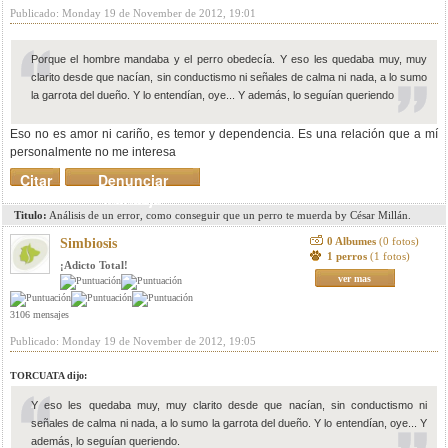
Publicado: Monday 19 de November de 2012, 19:01
Porque el hombre mandaba y el perro obedecía. Y eso les quedaba muy, muy
clarito desde que nacían, sin conductismo ni señales de calma ni nada, a lo sumo
la garrota del dueño. Y lo entendían, oye... Y además, lo seguían queriendo
Eso no es amor ni cariño, es temor y dependencia. Es una relación que a mí
personalmente no me interesa
Citar
Denunciar
mensaje
Titulo:
Análisis de un error, como conseguir que un perro te muerda by César Millán.
0 Albumes
(0 fotos)
Simbiosis
1 perros
(1 fotos)
¡Adicto Total!
ver mas
3106 mensajes
Publicado: Monday 19 de November de 2012, 19:05
TORCUATA dijo:
Y eso les quedaba muy, muy clarito desde que nacían, sin conductismo ni
señales de calma ni nada, a lo sumo la garrota del dueño. Y lo entendían, oye... Y
además, lo seguían queriendo.