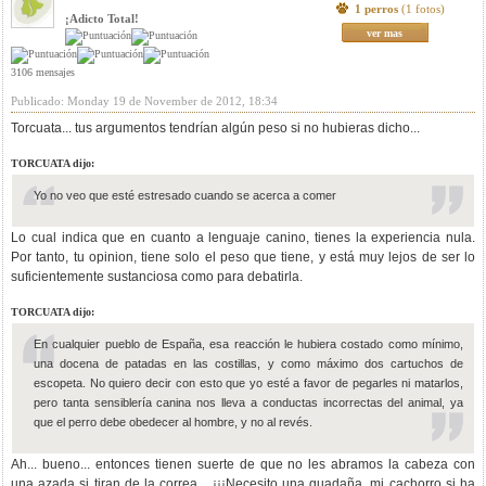
1 perros
(1 fotos)
¡Adicto Total!
ver mas
3106 mensajes
Publicado: Monday 19 de November de 2012, 18:34
Torcuata... tus argumentos tendrían algún peso si no hubieras dicho...
TORCUATA dijo:
Yo no veo que esté estresado cuando se acerca a comer
Lo cual indica que en cuanto a lenguaje canino, tienes la experiencia nula.
Por tanto, tu opinion, tiene solo el peso que tiene, y está muy lejos de ser lo
suficientemente sustanciosa como para debatirla.
TORCUATA dijo:
En cualquier pueblo de España, esa reacción le hubiera costado como mínimo,
una docena de patadas en las costillas, y como máximo dos cartuchos de
escopeta. No quiero decir con esto que yo esté a favor de pegarles ni matarlos,
pero tanta sensiblería canina nos lleva a conductas incorrectas del animal, ya
que el perro debe obedecer al hombre, y no al revés.
Ah... bueno... entonces tienen suerte de que no les abramos la cabeza con
una azada si tiran de la correa... ¡¡¡Necesito una guadaña, mi cachorro si ha