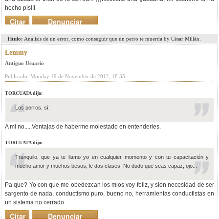
hecho pis!!!
Citar
Denunciar
mensaje
Titulo:
Análisis de un error, como conseguir que un perro te muerda by César Millán.
Lemmy
Antiguo Usuario
Publicado: Monday 19 de November de 2012, 18:35
TORCUATA dijo:
Los perros, sí.
A mi no.....Ventajas de haberme molestado en entenderles.
TORCUATA dijo:
Tranquilo, que ya te llamo yo en cualquier momento y con tu capacitación y
mucho amor y muchos besos, le das clases. No dudo que seas capaz, ojo...
Pa que? Yo con que me obedezcan los mios voy feliz, y sion necesidad de ser
sargento de nada, conductismo puro, bueno no, herramientas conductistas en
un sistema no cerrado.
Citar
Denunciar