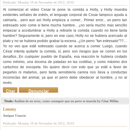
Publicado: Monday 19 de November de 2012, 18:02
Al comenzar el video Cesar le pone la comida a Holly, y Holly muestra
evidentes señales de estrés, el lenguaje corporal de Cesar tampoco ayuda a
calmarla... pero aun así Holly empieza a comer... Primer error... un perro tan
estresado solo come si tiene mucha hambre... ¿no sería mucho mas sencillo
empezar a acostumbrar a Holly a retirarle la comida cuando no tiene tanta
hambre? Seguramente si, pero en ese caso, Holly no se hubiera acercado al
plato y no se hubiera podido grabar la escena...¿Un perro "tan estresado"??....
Yo no veo que esté estresado cuando se acerca a comer. Luego, cuando
César intenta quitarle la comida, sí, pero son riesgos que se corren en los
desafíos...En cualquier pueblo de España, esa reacción le hubiera costado
como mínimo, una docena de patadas en las costillas, y como máximo dos
cartuchos de escopeta. No quiero decir con esto que yo esté a favor de
pegarles ni matarlos, pero tanta sensiblería canina nos lleva a conductas
incorrectas del animal, ya que el perro debe obedecer al hombre, y no al
revés.
Citar
Denunciar
mensaje
Titulo:
Análisis de un error, como conseguir que un perro te muerda by César Millán.
Lemmy
Antiguo Usuario
Publicado: Monday 19 de November de 2012, 18:03