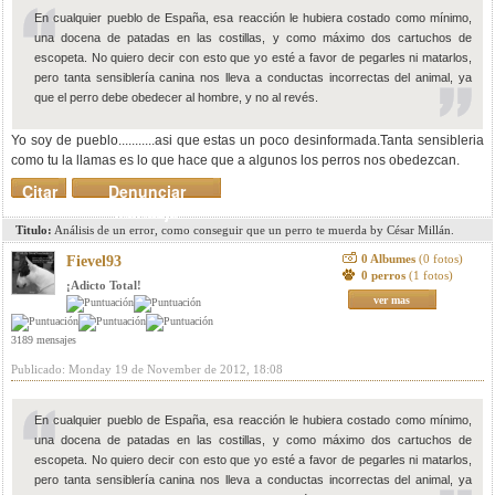
En cualquier pueblo de España, esa reacción le hubiera costado como mínimo,
una docena de patadas en las costillas, y como máximo dos cartuchos de
escopeta. No quiero decir con esto que yo esté a favor de pegarles ni matarlos,
pero tanta sensiblería canina nos lleva a conductas incorrectas del animal, ya
que el perro debe obedecer al hombre, y no al revés.
Yo soy de pueblo...........asi que estas un poco desinformada.Tanta sensibleria
como tu la llamas es lo que hace que a algunos los perros nos obedezcan.
Citar
Denunciar
mensaje
Titulo:
Análisis de un error, como conseguir que un perro te muerda by César Millán.
0 Albumes
(0 fotos)
Fievel93
0 perros
(1 fotos)
¡Adicto Total!
ver mas
3189 mensajes
Publicado: Monday 19 de November de 2012, 18:08
En cualquier pueblo de España, esa reacción le hubiera costado como mínimo,
una docena de patadas en las costillas, y como máximo dos cartuchos de
escopeta. No quiero decir con esto que yo esté a favor de pegarles ni matarlos,
pero tanta sensiblería canina nos lleva a conductas incorrectas del animal, ya