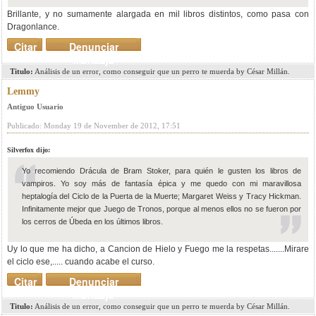
Brillante, y no sumamente alargada en mil libros distintos, como pasa con
Dragonlance.
Citar
Denunciar
mensaje
Titulo:
Análisis de un error, como conseguir que un perro te muerda by César Millán.
Lemmy
Antiguo Usuario
Publicado: Monday 19 de November de 2012, 17:51
Silverfox dijo:
Yo recomiendo Drácula de Bram Stoker, para quién le gusten los libros de
vampiros. Yo soy más de fantasía épica y me quedo con mi maravillosa
heptalogía del Ciclo de la Puerta de la Muerte; Margaret Weiss y Tracy Hickman.
Infinitamente mejor que Juego de Tronos, porque al menos ellos no se fueron por
los cerros de Úbeda en los últimos libros.
Uy lo que me ha dicho, a Cancion de Hielo y Fuego me la respetas.......Mirare
el ciclo ese,..... cuando acabe el curso.
Citar
Denunciar
mensaje
Titulo:
Análisis de un error, como conseguir que un perro te muerda by César Millán.