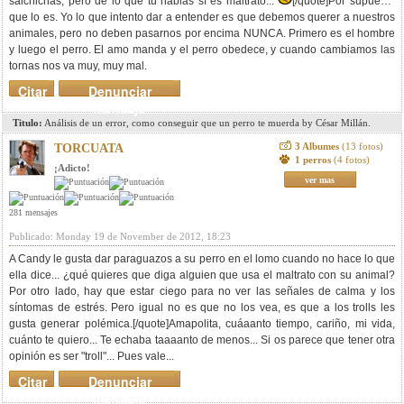
salchichas, pero de lo que tú hablas sí es maltrato...
[/quote]Por supuesto
que lo es. Yo lo que intento dar a entender es que debemos querer a nuestros
animales, pero no deben pasarnos por encima NUNCA. Primero es el hombre
y luego el perro. El amo manda y el perro obedece, y cuando cambiamos las
tornas nos va muy, muy mal.
Citar
Denunciar
mensaje
Titulo:
Análisis de un error, como conseguir que un perro te muerda by César Millán.
3 Albumes
(13 fotos)
TORCUATA
1 perros
(4 fotos)
¡Adicto!
ver mas
281 mensajes
Publicado: Monday 19 de November de 2012, 18:23
A Candy le gusta dar paraguazos a su perro en el lomo cuando no hace lo que
ella dice... ¿qué quieres que diga alguien que usa el maltrato con su animal?
Por otro lado, hay que estar ciego para no ver las señales de calma y los
síntomas de estrés. Pero igual no es que no los vea, es que a los trolls les
gusta generar polémica.[/quote]Amapolita, cuáaanto tiempo, cariño, mi vida,
cuánto te quiero... Te echaba taaaanto de menos... Si os parece que tener otra
opinión es ser "troll"... Pues vale...
Citar
Denunciar
mensaje