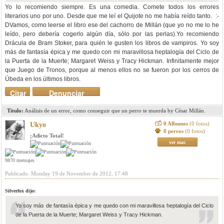
Yo lo recomiendo siempre. Es una comedia. Comete todos los errores
literarios uno por uno. Desde que me leí el Quijote no me había reído tanto. :-
DVamos, como leerse el libro ese del cachorro de Millán (que yo no me lo he
leído, pero debería cogerlo algún día, sólo por las perlas).Yo recomiendo
Drácula de Bram Stoker, para quién le gusten los libros de vampiros. Yo soy
más de fantasía épica y me quedo con mi maravillosa heptalogía del Ciclo de
la Puerta de la Muerte; Margaret Weiss y Tracy Hickman. Infinitamente mejor
que Juego de Tronos, porque al menos ellos no se fueron por los cerros de
Úbeda en los últimos libros.
Citar
Denunciar
mensaje
Titulo:
Análisis de un error, como conseguir que un perro te muerda by César Millán.
0 Albumes
(0 fotos)
Ukyo
0 perros
(0 fotos)
¡Adicto Total!
ver mas
9870 mensajes
Publicado: Monday 19 de November de 2012, 17:48
Silverfox dijo:
Yo soy más de fantasía épica y me quedo con mi maravillosa heptalogía del Ciclo
de la Puerta de la Muerte; Margaret Weiss y Tracy Hickman.