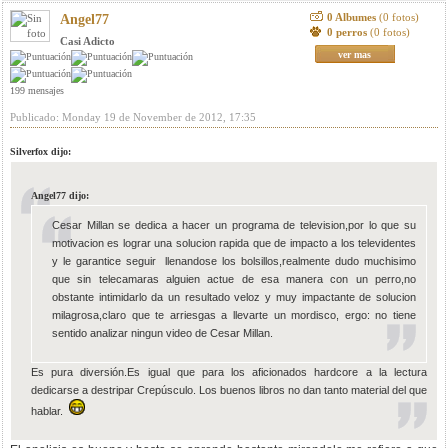
0 Albumes
(0 fotos)
Angel77
0 perros
(0 fotos)
Casi Adicto
ver mas
199 mensajes
Publicado: Monday 19 de November de 2012, 17:35
Silverfox dijo:
Angel77 dijo:
Cesar Millan se dedica a hacer un programa de television,por lo que su
motivacion es lograr una solucion rapida que de impacto a los televidentes
y le garantice seguir llenandose los bolsillos,realmente dudo muchisimo
que sin telecamaras alguien actue de esa manera con un perro,no
obstante intimidarlo da un resultado veloz y muy impactante de solucion
milagrosa,claro que te arriesgas a llevarte un mordisco, ergo: no tiene
sentido analizar ningun video de Cesar Millan.
Es pura diversión.Es igual que para los aficionados hardcore a la lectura
dedicarse a destripar Crepúsculo. Los buenos libros no dan tanto material del que
hablar.