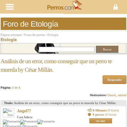
Foro de Etología
Página principal
/
Foros de perros
/
Etología
Etología
Análisis de un error, como conseguir que un perro te
muerda by César Millán.
Responder
Página:
3 de 8
Moderadores:
Damzel
,
sandrarf
Titulo:
Análisis de un error, como conseguir que un perro te muerda by César Millán.
0 Albumes
(0 fotos)
Angel77
0 perros
(0 fotos)
Casi Adicto
ver mas