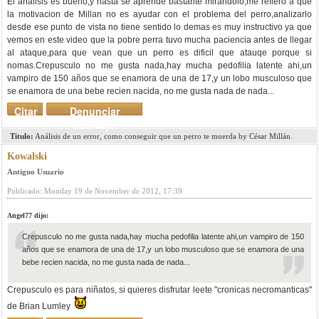
El analisis es bueno,y hasta se aprende bastante mirandolo,me refiero a que
la motivacion de Millan no es ayudar con el problema del perro,analizarlo
desde ese punto de vista no tiene sentido lo demas es muy instructivo ya que
vemos en este video que la pobre perra tuvo mucha paciencia antes de llegar
al ataque,para que vean que un perro es dificil que atauqe porque si
nomas.Crepusculo no me gusta nada,hay mucha pedofilia latente ahi,un
vampiro de 150 años que se enamora de una de 17,y un lobo musculoso que
se enamora de una bebe recien nacida, no me gusta nada de nada...
Citar
Denunciar
mensaje
Titulo:
Análisis de un error, como conseguir que un perro te muerda by César Millán.
Kowalski
Antiguo Usuario
Publicado: Monday 19 de November de 2012, 17:39
Angel77 dijo:
Crepusculo no me gusta nada,hay mucha pedofilia latente ahi,un vampiro de 150
años que se enamora de una de 17,y un lobo musculoso que se enamora de una
bebe recien nacida, no me gusta nada de nada...
Crepusculo es para niñatos, si quieres disfrutar leete "cronicas necromanticas"
de Brian Lumley