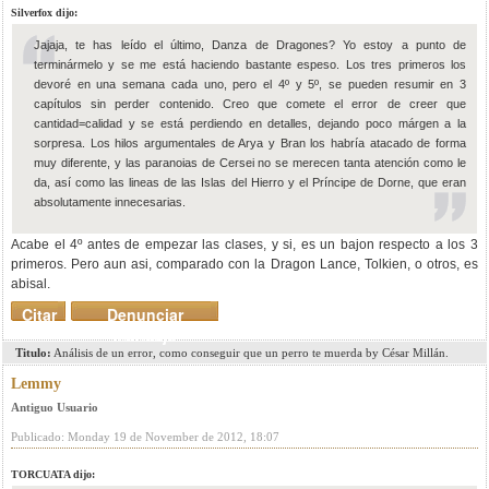
Silverfox dijo:
Jajaja, te has leído el último, Danza de Dragones? Yo estoy a punto de
terminármelo y se me está haciendo bastante espeso. Los tres primeros los
devoré en una semana cada uno, pero el 4º y 5º, se pueden resumir en 3
capítulos sin perder contenido. Creo que comete el error de creer que
cantidad=calidad y se está perdiendo en detalles, dejando poco márgen a la
sorpresa. Los hilos argumentales de Arya y Bran los habría atacado de forma
muy diferente, y las paranoias de Cersei no se merecen tanta atención como le
da, así como las lineas de las Islas del Hierro y el Príncipe de Dorne, que eran
absolutamente innecesarias.
Acabe el 4º antes de empezar las clases, y si, es un bajon respecto a los 3
primeros. Pero aun asi, comparado con la Dragon Lance, Tolkien, o otros, es
abisal.
Citar
Denunciar
mensaje
Titulo:
Análisis de un error, como conseguir que un perro te muerda by César Millán.
Lemmy
Antiguo Usuario
Publicado: Monday 19 de November de 2012, 18:07
TORCUATA dijo: