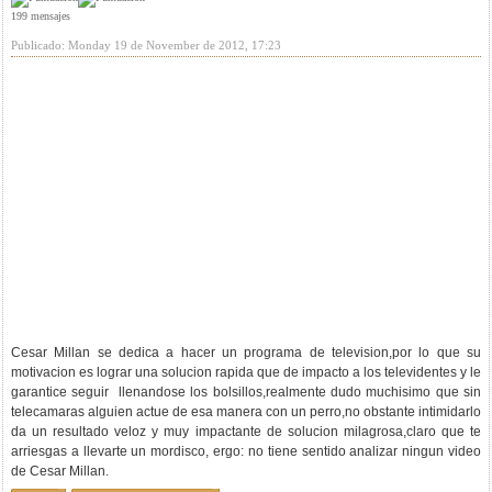
199 mensajes
Publicado: Monday 19 de November de 2012, 17:23
Cesar Millan se dedica a hacer un programa de television,por lo que su
motivacion es lograr una solucion rapida que de impacto a los televidentes y le
garantice seguir llenandose los bolsillos,realmente dudo muchisimo que sin
telecamaras alguien actue de esa manera con un perro,no obstante intimidarlo
da un resultado veloz y muy impactante de solucion milagrosa,claro que te
arriesgas a llevarte un mordisco, ergo: no tiene sentido analizar ningun video
de Cesar Millan.