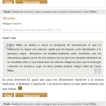
Citar
Denunciar
mensaje
Titulo:
Análisis de un error, como conseguir que un perro te muerda by César Millán.
Silverfox
Antiguo Usuario
Publicado: Monday 19 de November de 2012, 17:30
Angel77 dijo:
Cesar Millan se dedica a hacer un programa de television,por lo que su
motivacion es lograr una solucion rapida que de impacto a los televidentes y le
garantice seguir llenandose los bolsillos,realmente dudo muchisimo que sin
telecamaras alguien actue de esa manera con un perro,no obstante intimidarlo da
un resultado veloz y muy impactante de solucion milagrosa,claro que te arriesgas
a llevarte un mordisco, ergo: no tiene sentido analizar ningun video de Cesar
Millan.
Es pura diversión.Es igual que para los aficionados hardcore a la lectura
dedicarse a destripar Crepúsculo. Los buenos libros no dan tanto material del
que hablar.
Citar
Denunciar
mensaje
Titulo:
Análisis de un error, como conseguir que un perro te muerda by César Millán.