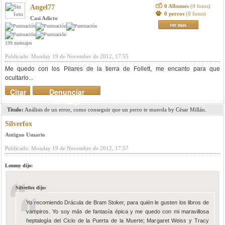
0 Albumes
(0 fotos)
Angel77
0 perros
(0 fotos)
Casi Adicto
ver mas
199 mensajes
Publicado: Monday 19 de November de 2012, 17:55
Me quedo con los Pilares de la tierra de Follett, me encanto para que
ocultarlo...
Citar
Denunciar
mensaje
Titulo:
Análisis de un error, como conseguir que un perro te muerda by César Millán.
Silverfox
Antiguo Usuario
Publicado: Monday 19 de November de 2012, 17:57
Lemmy dijo:
Silverfox dijo:
Yo recomiendo Drácula de Bram Stoker, para quién le gusten los libros de
vampiros. Yo soy más de fantasía épica y me quedo con mi maravillosa
heptalogía del Ciclo de la Puerta de la Muerte; Margaret Weiss y Tracy