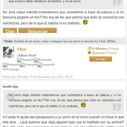
que el perro debe obedecer al hombre, y no al revés.
No será mejor intentar entendernos que someterlos a base de palizas y si no
funciona pegarle un tiro??No soy de las que piensa que todo se soluciona con
salchichas, pero de lo que tú hablas sí es maltrato...
Citar
Denunciar
mensaje
Titulo:
Análisis de un error, como conseguir que un perro te muerda by César Millán.
0 Albumes
(0 fotos)
Ukyo
0 perros
(0 fotos)
¡Adicto Total!
ver mas
9870 mensajes
Publicado: Monday 19 de November de 2012, 18:10
fievel93 dijo:
No será mejor intentar entendernos que someterlos a base de palizas y si no
funciona pegarle un tiro??No soy de las que piensa que todo se soluciona con
salchichas, pero de lo que tú hablas sí es maltrato...
A Candy le gusta dar paraguazos a su perro en el lomo cuando no hace lo que
ella dice... ¿qué quieres que diga alguien que usa el maltrato con su animal?