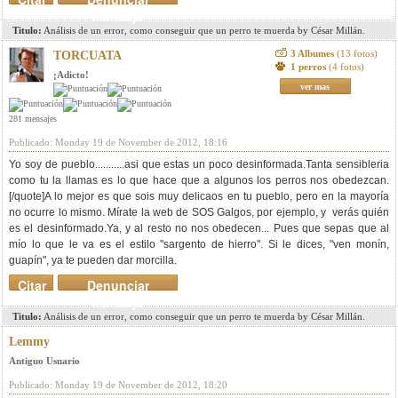
mensaje
Titulo:
Análisis de un error, como conseguir que un perro te muerda by César Millán.
3 Albumes
(13 fotos)
TORCUATA
1 perros
(4 fotos)
¡Adicto!
ver mas
281 mensajes
Publicado: Monday 19 de November de 2012, 18:16
Yo soy de pueblo...........asi que estas un poco desinformada.Tanta sensibleria
como tu la llamas es lo que hace que a algunos los perros nos obedezcan.
[/quote]A lo mejor es que sois muy delicaos en tu pueblo, pero en la mayoría
no ocurre lo mismo. Mírate la web de SOS Galgos, por ejemplo, y verás quién
es el desinformado.Ya, y al resto no nos obedecen... Pues que sepas que al
mío lo que le va es el estilo "sargento de hierro". Si le dices, "ven monín,
guapín", ya te pueden dar morcilla.
Citar
Denunciar
mensaje
Titulo:
Análisis de un error, como conseguir que un perro te muerda by César Millán.
Lemmy
Antiguo Usuario
Publicado: Monday 19 de November de 2012, 18:20