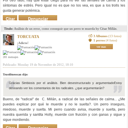
Por otro lado, hay que estar ciego para no ver las señales de calma y los
síntomas de estrés. Pero igual no es que no los vea, es que a los trolls les
gusta generar polémica.
Citar
Denunciar
mensaje
Titulo:
Análisis de un error, como conseguir que un perro te muerda by César Millán.
3 Albumes
(13 fotos)
TORCUATA
1 perros
(4 fotos)
¡Adicto!
ver mas
281 mensajes
Publicado: Monday 19 de November de 2012, 18:10
Trustfitnesscan dijo:
Gracias Simbiosis por el análisis. Bien desestructurado y argumentadoEstoy
deseando ver los comentarios de los radicales. ¿que argumentarán?
Bueno, de "radical" de C. Millán, a radical de las señales de calma... ¿Me
puedes explicar por qué le muerde y no le suelta?. Un perro inseguro,
miedoso, muerde y suelta. Mi perro cuando avisa, muerde y suelta, pero
nuestra querida y santita Holly, muerde con fruición y con ganas y sigue y
sigue mordiendo.
Citar
Denunciar