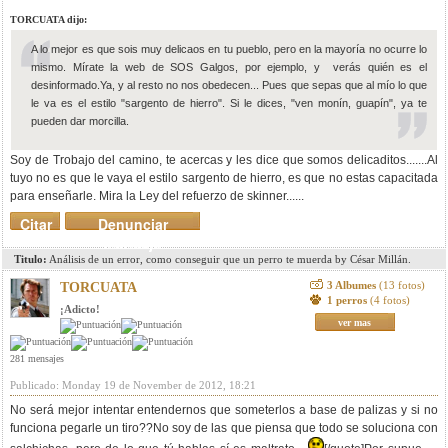
TORCUATA dijo:
A lo mejor es que sois muy delicaos en tu pueblo, pero en la mayoría no ocurre lo
mismo. Mírate la web de SOS Galgos, por ejemplo, y verás quién es el
desinformado.Ya, y al resto no nos obedecen... Pues que sepas que al mío lo que
le va es el estilo "sargento de hierro". Si le dices, "ven monín, guapín", ya te
pueden dar morcilla.
Soy de Trobajo del camino, te acercas y les dice que somos delicaditos.......Al
tuyo no es que le vaya el estilo sargento de hierro, es que no estas capacitada
para enseñarle. Mira la Ley del refuerzo de skinner......
Citar
Denunciar
mensaje
Titulo:
Análisis de un error, como conseguir que un perro te muerda by César Millán.
3 Albumes
(13 fotos)
TORCUATA
1 perros
(4 fotos)
¡Adicto!
ver mas
281 mensajes
Publicado: Monday 19 de November de 2012, 18:21
No será mejor intentar entendernos que someterlos a base de palizas y si no
funciona pegarle un tiro??No soy de las que piensa que todo se soluciona con