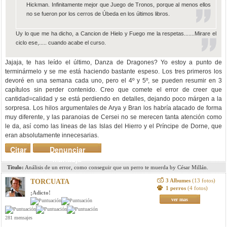
Hickman. Infinitamente mejor que Juego de Tronos, porque al menos ellos
no se fueron por los cerros de Úbeda en los últimos libros.
Uy lo que me ha dicho, a Cancion de Hielo y Fuego me la respetas.......Mirare el
ciclo ese,..... cuando acabe el curso.
Jajaja, te has leído el último, Danza de Dragones? Yo estoy a punto de
terminármelo y se me está haciendo bastante espeso. Los tres primeros los
devoré en una semana cada uno, pero el 4º y 5º, se pueden resumir en 3
capítulos sin perder contenido. Creo que comete el error de creer que
cantidad=calidad y se está perdiendo en detalles, dejando poco márgen a la
sorpresa. Los hilos argumentales de Arya y Bran los habría atacado de forma
muy diferente, y las paranoias de Cersei no se merecen tanta atención como
le da, así como las lineas de las Islas del Hierro y el Príncipe de Dorne, que
eran absolutamente innecesarias.
Citar
Denunciar
mensaje
Titulo:
Análisis de un error, como conseguir que un perro te muerda by César Millán.
3 Albumes
(13 fotos)
TORCUATA
1 perros
(4 fotos)
¡Adicto!
ver mas
281 mensajes