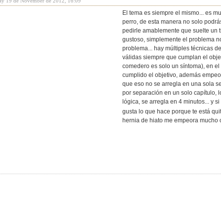
ay 19 de November de 2012, 16:09
El tema es siempre el mismo... es m
perro, de esta manera no solo podrá
pedirle amablemente que suelte un t
gustoso, simplemente el problema no 
problema... hay múltiples técnicas d
válidas siempre que cumplan el objet
comedero es solo un síntoma), en el
cumplido el objetivo, además empeo
que eso no se arregla en una sola se
por separación en un solo capítulo, 
lógica, se arregla en 4 minutos... y si
gusta lo que hace porque te está qui
hernia de hiato me empeora mucho co