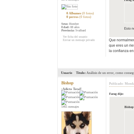
0 Albumes
(0 fotos)
0 perros
(0 fotos)
Sexo:
Hombre
Edad:
88 años
Esto n
Provincia:
Svalbard
Ver ficha del usuario
Que normalment
Enviar un mensaje privado
que eres un rie
la confianza en
Usuario
Titulo:
Análisis de un error, como conseg
Bishop
Publicado: Mond
¡Adicto Total!
Farag dijo:
5465 mensajes
Bishop 