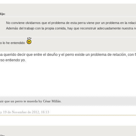
ijo:
No conviene olvidarnos que el problema de esta perra viene por un problema en la relaci
Además del trabajo con la propia comida, hay que reconstruir adecuadamente nuestra re
no lo he entendido
 querido decir que entre el deuño y el perro existe un problema de relación, con 
eso entiendo yo.
uir que un perro te muerda by César Millán.
y 19 de November de 2012, 16:13
ijo: