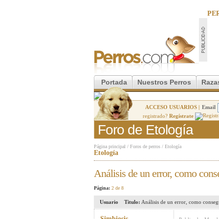
PE
Portada
Nuestros Perros
Raza
ACCESO USUARIOS |
Email
registrado?
Regístrate
Foro de Etología
Página principal
/
Foros de perros
/
Etología
Etología
Análisis de un error, como cons
Página:
2 de 8
Usuario
Titulo:
Análisis de un error, como conseg
Simbiosis