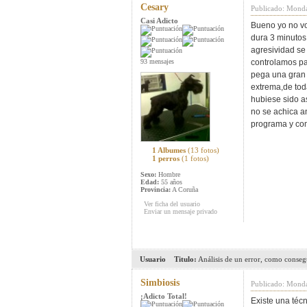
Cesary
Publicado: Mond
Casi Adicto
Bueno yo no vo
dura 3 minutos
agresividad se
93 mensajes
controlamos pa
pega una gran 
extrema,de tod
hubiese sido as
no se achica a
programa y co
1 Albumes
(13 fotos)
1 perros
(1 fotos)
Sexo:
Hombre
Edad:
55 años
Provincia:
A Coruña
Ver ficha del usuario
Enviar un mensaje privado
Usuario
Titulo:
Análisis de un error, como conseg
Simbiosis
Publicado: Mond
¡Adicto Total!
Existe una técn