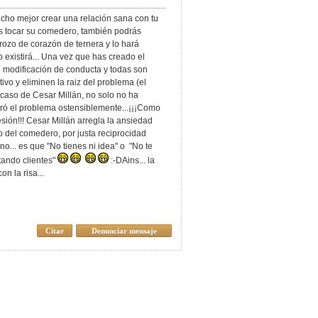
ucho mejor crear una relación sana con tu
s tocar su comedero, también podrás
rozo de corazón de ternera y lo hará
existirá... Una vez que has creado el
e modificación de conducta y todas son
ivo y eliminen la raiz del problema (el
 caso de Cesar Millán, no solo no ha
ró el problema ostensiblemente...¡¡¡Como
sión!!! Cesar Millán arregla la ansiedad
lo del comedero, por justa reciprocidad
 no... es que "No tienes ni idea" o "No te
tando clientes"
:-DAins... la
n la risa...
Citar
Denunciar mensaje