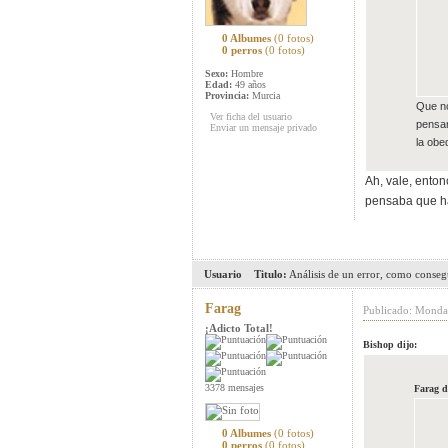
0 Albumes
(0 fotos)
0 perros
(0 fotos)
Sexo:
Hombre
Edad:
49 años
Provincia:
Murcia
Que no
Ver ficha del usuario
pensar
Enviar un mensaje privado
la obe
Ah, vale, enton
pensaba que ha
Usuario
Titulo:
Análisis de un error, como conseg
Farag
Publicado: Monda
¡Adicto Total!
Bishop dijo:
3378 mensajes
Farag d
0 Albumes
(0 fotos)
0 perros
(0 fotos)