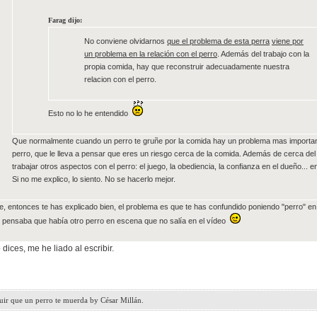
Farag dijo:
No conviene olvidarnos
que el problema de esta
perra
viene por
un problema en la relación con el perro
. Además del trabajo con la
propia comida, hay que reconstruir adecuadamente nuestra
relacion con el perro.
Esto no lo he entendido
Que normalmente cuando un perro te gruñe por la comida hay un problema mas important
perro, que le lleva a pensar que eres un riesgo cerca de la comida. Además de cerca d
trabajar otros aspectos con el perro: el juego, la obediencia, la confianza en el dueño... e
Si no me explico, lo siento. No se hacerlo mejor.
le, entonces te has explicado bien, el problema es que te has confundido poniendo "perro" en 
 pensaba que había otro perro en escena que no salía en el vídeo
 dices, me he liado al escribir.
uir que un perro te muerda by César Millán.