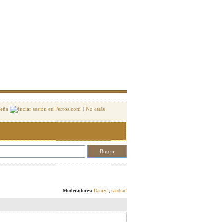
seña
|
No estás
Responder
Moderadores:
Damzel
,
sandrarf