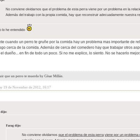
No conviene olvidarnos que el problema de esta perra viene por un problema en la relaci
Además del trabajo con la propia comida, hay que reconstruir adecuadamente nuestra rel
o lo he entendido
e cuando un perro te gruñe por la comida hay un problema mas importante de relac
sgo cerca de la comida. Además de cerca del comedero hay que trabajar otros aspec
 el dueño... en fin de todo un poco. Si no me explico, lo siento. No se hacerlo mejor
uir que un perro te muerda by César Millán.
ay 19 de November de 2012, 16:17
dijo:
Farag dijo:
No conviene olvidarnos
que el problema de esta
perra
viene por un problema 