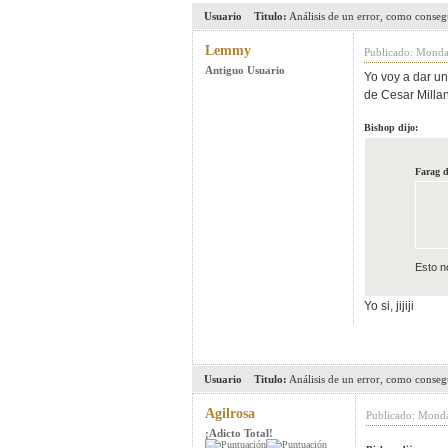
Usuario
Titulo:
Análisis de un error, como conseg
Lemmy
Publicado: Monda
Antiguo Usuario
Yo voy a dar un
de Cesar Millan
Bishop dijo:
Farag d
Esto n
Yo si, jijiji
Usuario
Titulo:
Análisis de un error, como conseg
Agilrosa
Publicado: Mond
¡Adicto Total!