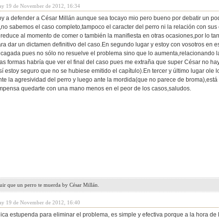
ay 19 de November de 2012, 16:34
y a defender a César Millán aunque sea tocayo mio pero bueno por debatir un poq
,no sabemos el caso completo,tampoco el caracter del perro ni la relación con s
 reduce al momento de comer o también la manifiesta en otras ocasiones,por lo t
ra dar un dictamen definitivo del caso.En segundo lugar y estoy con vosotros en 
cagada pues no sólo no resuelve el problema sino que lo aumenta,relacionando l
as formas habría que ver el final del caso pues me extraña que super César no haya
í estoy seguro que no se hubiese emitido el capítulo).En tercer y último lugar ole
nte la agresividad del perro y luego ante la mordida(que no parece de broma),est
mpensa quedarte con una mano menos en el peor de los casos,saludos.
uir que un perro te muerda by César Millán.
ay 19 de November de 2012, 16:40
ica estupenda para eliminar el problema, es simple y efectiva porque a la hora de 