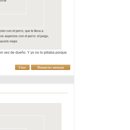
truir
n con el perro, que le lleva a
s aspectos con el perro: el juego,
hacerlo mejor.
en vez de dueño. Y yo no lo pillaba porque
Citar
Denunciar mensaje