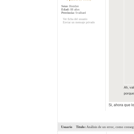
Sexo:
Hombre
Edad:
88 años
Provincia:
Svalbard
Ver ficha del usuario
Enviar un mensaje privado
Ah, va
porque
Si, ahora que lo
Usuario
Titulo:
Análisis de un error, como conseg