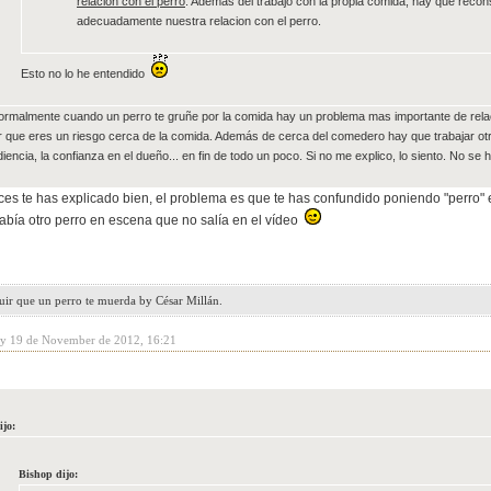
relación con el perro
. Además del trabajo con la propia comida, hay que recons
adecuadamente nuestra relacion con el perro.
Esto no lo he entendido
rmalmente cuando un perro te gruñe por la comida hay un problema mas importante de relacio
 que eres un riesgo cerca de la comida. Además de cerca del comedero hay que trabajar otro
diencia, la confianza en el dueño... en fin de todo un poco. Si no me explico, lo siento. No se 
ces te has explicado bien, el problema es que te has confundido poniendo "perro" 
bía otro perro en escena que no salía en el vídeo
uir que un perro te muerda by César Millán.
y 19 de November de 2012, 16:21
ijo:
Bishop dijo: