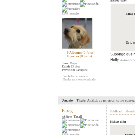
Bishop dijo:
3278 mensajes
Farag d
Esto 
0 Albumes
(0 fotos)
Supongo que ha
0 perros
(0 fotos)
Holly ataca, o 
Sexo:
Mujer
Edad:
33 años
Provincia:
Tarragona
Ver ficha del usuario
Enviar un mensaje privado
Usuario
Titulo:
Análisis de un error, como conseg
Farag
Publicado: Monda
¡Adicto Total!
Bishop dijo:
3378 mensajes
Farag d