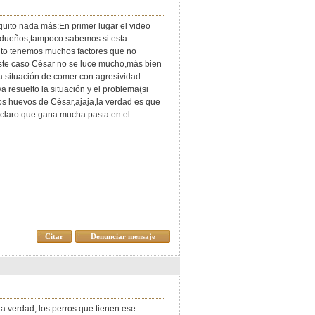
uito nada más:En primer lugar el video
us dueños,tampoco sabemos si esta
anto tenemos muchos factores que no
este caso César no se luce mucho,más bien
a situación de comer con agresividad
 resuelto la situación y el problema(si
 los huevos de César,ajaja,la verdad es que
á claro que gana mucha pasta en el
Citar
Denunciar mensaje
la verdad, los perros que tienen ese