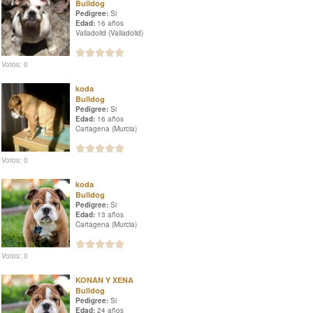
Bulldog
Pedigree:
Si
Edad:
16 años
Valladolid (Valladolid)
Votos: 0
koda
Bulldog
Pedigree:
Si
Edad:
16 años
Cartagena (Murcia)
Votos: 0
koda
Bulldog
Pedigree:
Si
Edad:
13 años
Cartagena (Murcia)
Votos: 0
KONAN Y XENA
Bulldog
Pedigree:
Si
Edad:
24 años