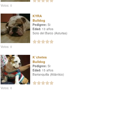
Votos: 0
KYRA
Bulldog
Pedigree:
Si
Edad:
13 años
Soto del Barco (Asturias)
Votos: 0
K´chetes
Bulldog
Pedigree:
Si
Edad:
15 años
Barranquilla (Atlántico)
Votos: 0