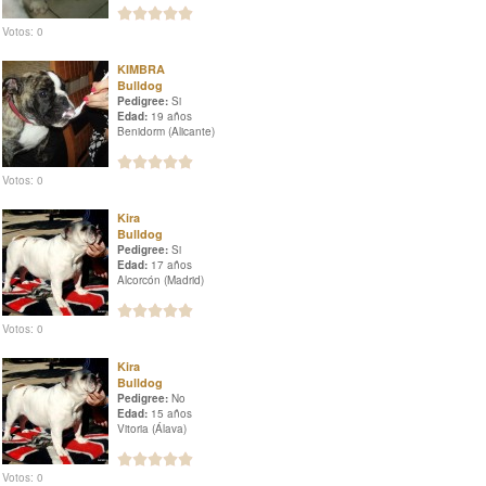
Votos: 0
KIMBRA
Bulldog
Pedigree:
Si
Edad:
19 años
Benidorm (Alicante)
Votos: 0
Kira
Bulldog
Pedigree:
Si
Edad:
17 años
Alcorcón (Madrid)
Votos: 0
Kira
Bulldog
Pedigree:
No
Edad:
15 años
Vitoria (Álava)
Votos: 0