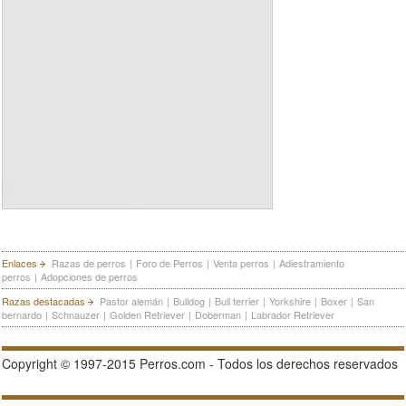
Enlaces
Razas de perros
|
Foro de Perros
|
Venta perros
|
Adiestramiento
perros
|
Adopciones de perros
Razas destacadas
Pastor alemán
|
Bulldog
|
Bull terrier
|
Yorkshire
|
Boxer
|
San
bernardo
|
Schnauzer
|
Golden Retriever
|
Doberman
|
Labrador Retriever
Copyright © 1997-2015 Perros.com - Todos los derechos reservados