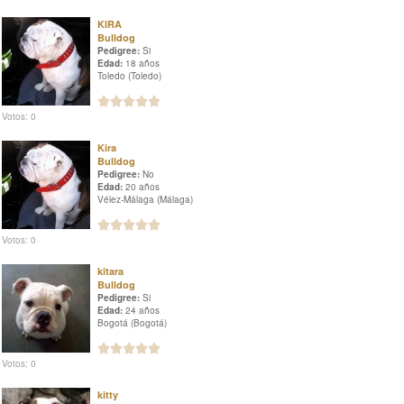
KIRA
Bulldog
Pedigree:
Si
Edad:
18 años
Toledo (Toledo)
Votos: 0
Kira
Bulldog
Pedigree:
No
Edad:
20 años
Vélez-Málaga (Málaga)
Votos: 0
kitara
Bulldog
Pedigree:
Si
Edad:
24 años
Bogotá (Bogotá)
Votos: 0
kitty