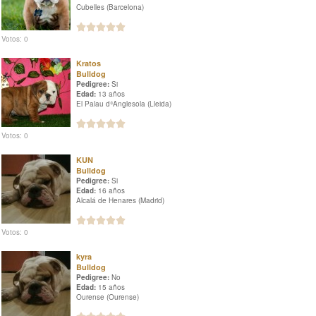
Cubelles (Barcelona)
Votos: 0
Kratos
Bulldog
Pedigree:
Si
Edad:
13 años
El Palau dʿAnglesola (Lleida)
Votos: 0
KUN
Bulldog
Pedigree:
Si
Edad:
16 años
Alcalá de Henares (Madrid)
Votos: 0
kyra
Bulldog
Pedigree:
No
Edad:
15 años
Ourense (Ourense)