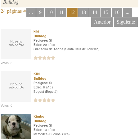
Bulldog
24 páginas
...
9
10
11
12
13
14
15
16
...
Anterior
Siguiente
kiki
Bulldog
Pedigree:
Si
Edad:
20 años
Granadilla de Abona (Santa Cruz de Tenerife)
Votos: 0
Kiki
Bulldog
Pedigree:
Si
Edad:
8 años
Bogotá (Bogotá)
Votos: 0
Kimbo
Bulldog
Pedigree:
Si
Edad:
13 años
Mercedes (Buenos Aires)