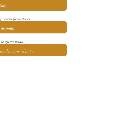
isby
premio favorito es...
de pollo
le gusta nada...
anden para el patio.