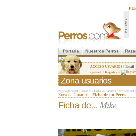
PE
Portada
Nuestros Perros
Raza
ACCESO USUARIOS |
Email
registrado?
Regístrate
Zona usuarios
Página principal
/
Usuarios
/
Ficha williamdres
/
Ver ficha del 
Zona de Usuarios -
Ficha de un Perro
Mike
Ficha de...