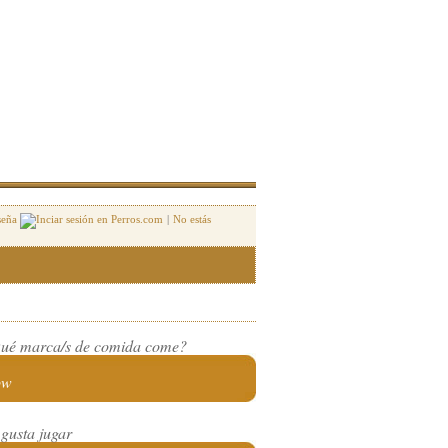
seña
|
No estás
ué marca/s de comida come?
ow
 gusta jugar