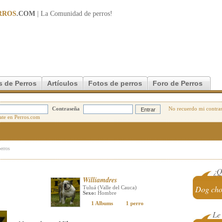
RROS
.COM
| La Comunidad de
perros
!
s de Perros
Artículos
Fotos de perros
Foro de Perros
Contraseña
No recuerdo mi contra
perros
¿Q
Williamdres
Dog ch
Tuluá (Valle del Cauca)
Sexo:
Hombre
1 Albums
1 perro
Le