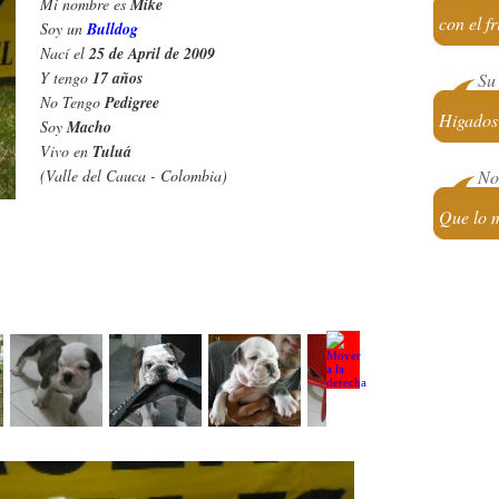
Mi nombre es
Mike
con el fr
Soy un
Bulldog
Nací el
25 de April de 2009
Y tengo
17 años
Su 
No Tengo
Pedigree
Higados 
Soy
Macho
Vivo en
Tuluá
(Valle del Cauca - Colombia)
No 
Que lo m