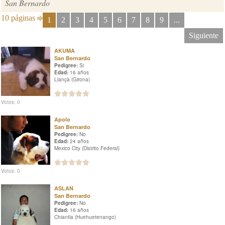
San Bernardo
10 páginas
1
2
3
4
5
6
7
8
9
...
Siguiente
AKUMA
San Bernardo
Pedigree:
Si
Edad:
16 años
Llançà (Girona)
Votos: 0
Apolo
San Bernardo
Pedigree:
No
Edad:
24 años
Mexico City (Distrito Federal)
Votos: 0
ASLAN
San Bernardo
Pedigree:
No
Edad:
16 años
Chiantla (Huehuetenango)