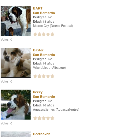
BART
San Bernardo
Pedigree:
No
Edad:
18 años
Mexico City (Distrito Federal)
Votos: 0
Baxter
San Bernardo
Pedigree:
No
Edad:
14 años
Villarrobledo (Albacete)
Votos: 0
becky
San Bernardo
Pedigree:
No
Edad:
16 años
Aguascalientes (Aguascalientes)
Votos: 0
Beethoven