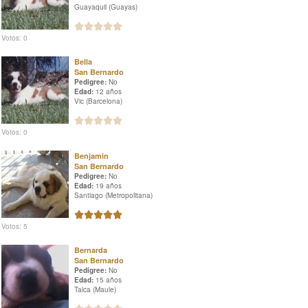
Guayaquil (Guayas)
Votos: 0
Bella
San Bernardo
Pedigree:
No
Edad:
12 años
Vic (Barcelona)
Votos: 0
Benjamin
San Bernardo
Pedigree:
No
Edad:
19 años
Santiago (Metropolitana)
Votos: 5
Bernarda
San Bernardo
Pedigree:
No
Edad:
15 años
Talca (Maule)