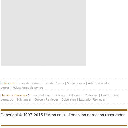
Enlaces
Razas de perros
|
Foro de Perros
|
Venta perros
|
Adiestramiento
perros
|
Adopciones de perros
Razas destacadas
Pastor alemán
|
Bulldog
|
Bull terrier
|
Yorkshire
|
Boxer
|
San
bernardo
|
Schnauzer
|
Golden Retriever
|
Doberman
|
Labrador Retriever
Copyright © 1997-2015 Perros.com - Todos los derechos reservados