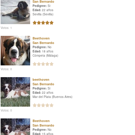
San Bernardo
Pedigree:
Si
Edad:
22 años
Sevilla (Sevilla)
Votos: 1
Beethoven
San Bernardo
Pedigree:
No
Edad:
18 años
Cómpeta (Málaga)
Votos: 0
beethoven
San Bernardo
Pedigree:
Si
Edad:
22 años
Mar del Plata (Buenos Aires)
Votos: 0
Beethoven
San Bernardo
Pedigree:
No
Edad:
15 años