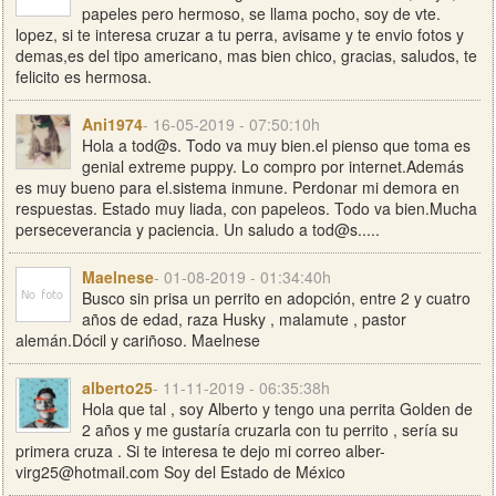
papeles pero hermoso, se llama pocho, soy de vte.
lopez, si te interesa cruzar a tu perra, avisame y te envio fotos y
demas,es del tipo americano, mas bien chico, gracias, saludos, te
felicito es hermosa.
Ani1974
- 16-05-2019 - 07:50:10h
Hola a tod@s. Todo va muy bien.el pienso que toma es
genial extreme puppy. Lo compro por internet.Además
es muy bueno para el.sistema inmune. Perdonar mi demora en
respuestas. Estado muy liada, con papeleos. Todo va bien.Mucha
perseceverancia y paciencia. Un saludo a tod@s.....
Maelnese
- 01-08-2019 - 01:34:40h
Busco sin prisa un perrito en adopción, entre 2 y cuatro
años de edad, raza Husky , malamute , pastor
alemán.Dócil y cariñoso. Maelnese
alberto25
- 11-11-2019 - 06:35:38h
Hola que tal , soy Alberto y tengo una perrita Golden de
2 años y me gustaría cruzarla con tu perrito , sería su
primera cruza . Si te interesa te dejo mi correo
alber-
virg25@hotmail.com
Soy del Estado de México