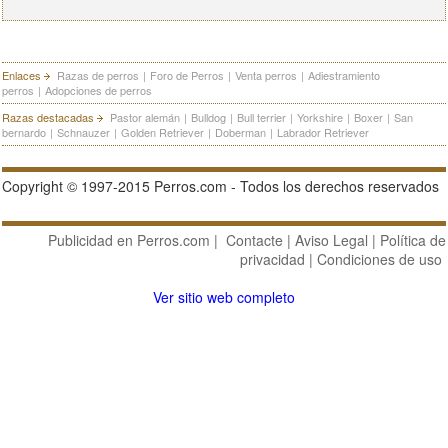
Enlaces
Razas de perros
|
Foro de Perros
|
Venta perros
|
Adiestramiento
perros
|
Adopciones de perros
Razas destacadas
Pastor alemán
|
Bulldog
|
Bull terrier
|
Yorkshire
|
Boxer
|
San
bernardo
|
Schnauzer
|
Golden Retriever
|
Doberman
|
Labrador Retriever
Copyright © 1997-2015 Perros.com - Todos los derechos reservados
Publicidad en Perros.com
|
Contacte
|
Aviso Legal
|
Política de
privacidad
|
Condiciones de uso
Ver sitio web completo