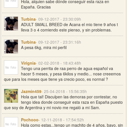
Hola, alquien sabe dónde conseguir esta raza en
España. Gracias
Turbina
- 09-12-2017 - 23:30:09h
ADULT SMALL BREED de Acana el mio tiene 9 años t
lleva 3 o 4 comiendo este pienso, y sin problemas.
Turbina
- 09-12-2017 - 23:31:16h
A pesa 6kg, mira mi perfil
Virignia
- 02-02-2018 - 18:43:48h
Tengo una perrita de raa perro de agua español va
hacer 5 meses, y pesa 6kilos y medio... nose creeemos
que para los meses que tiene ya crecio poco, es normal ?
Jazmin459
- 25-04-2018 - 15:56:35h
Hola que tal! Disculpen las demoras por contestar, no
tengo idea donde conseguir esta raza en España puesto
que soy de Argentina y mi novio me regaló a mi Sam.
Pochooo
- 12-11-2018 - 17:54:52h
Hola como estas...tengo un machito de 4 años, bayo, sin