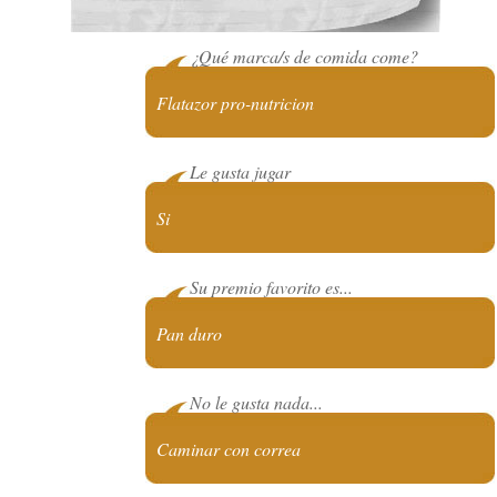
¿Qué marca/s de comida come?
Flatazor pro-nutricion
Le gusta jugar
Si
Su premio favorito es...
Pan duro
No le gusta nada...
Caminar con correa