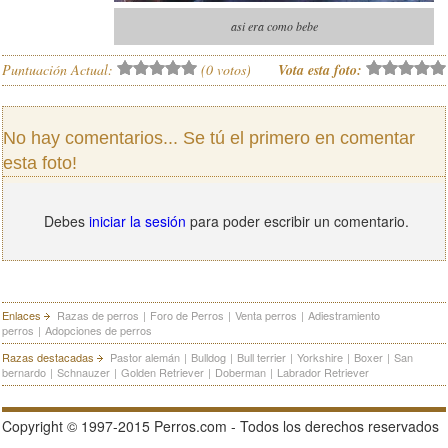
asi era como bebe
Puntuación Actual:
(
0
votos)
Vota esta foto:
No hay comentarios... Se tú el primero en comentar
esta foto!
Debes
iniciar la sesión
para poder escribir un comentario.
Enlaces
Razas de perros
|
Foro de Perros
|
Venta perros
|
Adiestramiento
perros
|
Adopciones de perros
Razas destacadas
Pastor alemán
|
Bulldog
|
Bull terrier
|
Yorkshire
|
Boxer
|
San
bernardo
|
Schnauzer
|
Golden Retriever
|
Doberman
|
Labrador Retriever
Copyright © 1997-2015 Perros.com - Todos los derechos reservados