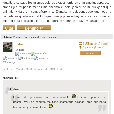
igualito a su papa,los mismos colores exactamente en el mismo lugar,parecen
crones y a mi por lo menos me encanta el pelo y color de mi Micky asi que
animate y dale un compañero a tu Duna,seria estupendoooo que toda la
camada se quedara en el foro,que guayyyyy seria,hoy ya los voy a poner en
internet para buscarle a los que quedan un hogar,un abrazo y hastaluego.
Citar
Denunciar
mensaje
Titulo:
Micky y Noa ya son de nuevo papas..
3 Albumes
(17 fotos)
Kike
3 perros
(8 fotos)
¡Adicto!
ver mas
288 mensajes
Publicado: Monday 08 de February de 2010, 17:33
Mickynoa dijo:
kike dijo:
Estas todos preciosos, para comerselos!!!
Las fotos parecen de
postal... :roll:Ese oscurito me tiene enamorado Yolanda, creo que haría
buena pareja con mi Duna...