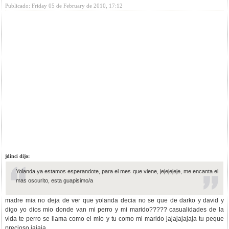
Publicado: Friday 05 de February de 2010, 17:12
jdinci dijo:
Yolanda ya estamos esperandote, para el mes que viene, jejejejeje, me encanta el
mas oscurito, esta guapisimo/a
madre mia no deja de ver que yolanda decia no se que de darko y david y
digo yo dios mio donde van mi perro y mi marido????? casualidades de la
vida te perro se llama como el mio y tu como mi marido jajajajajaja tu peque
precioso jajaja