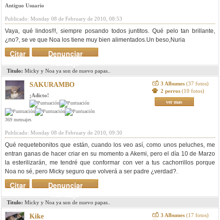
Antiguo Usuario
Publicado: Monday 08 de February de 2010, 08:53
Vaya, qué lindos!!!, siempre posando todos juntitos. Qué pelo tan brillante,
¿no?, se ve que Noa los tiene muy bien alimentados.Un beso,Nuria
Citar
Denunciar
mensaje
Titulo:
Micky y Noa ya son de nuevo papas..
3 Albumes
(37 fotos)
SAKURAMBO
2 perros
(10 fotos)
¡Adicto!
ver mas
369 mensajes
Publicado: Monday 08 de February de 2010, 09:30
Qué requetebonitos que están, cuando los veo así, como unos peluches, me
entran ganas de hacer criar en su momento a Akemi, pero el día 10 de Marzo
la esterilizarán, me tendré que conformar con ver a tus cachorrillos porque
Noa no sé, pero Micky seguro que volverá a ser padre ¿verdad?.
Citar
Denunciar
mensaje
Titulo:
Micky y Noa ya son de nuevo papas..
3 Albumes
(17 fotos)
Kike