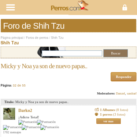
Foro de Shih Tzu
Página principal
/
Foros de perros
/
Shih Tzu
Shih Tzu
Micky y Noa ya son de nuevo papas..
Responder
Página:
32 de 55
Moderadores:
Damzel
,
sandrarf
Titulo:
Micky y Noa ya son de nuevo papas..
1 Albumes
(8 fotos)
Darko2
1 perros
(3 fotos)
¡Adicto Total!
ver mas
1702 mensajes