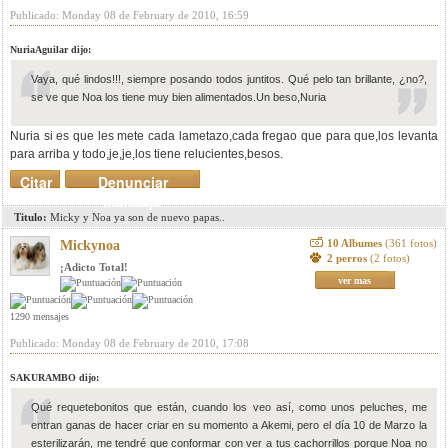
Publicado: Monday 08 de February de 2010, 16:59
NuriaAguilar dijo:
Vaya, qué lindos!!!, siempre posando todos juntitos. Qué pelo tan brillante, ¿no?,
se ve que Noa los tiene muy bien alimentados.Un beso,Nuria
Nuria si es que les mete cada lametazo,cada fregao que para que,los levanta
para arriba y todo,je,je,los tiene relucientes,besos.
Citar
Denunciar
mensaje
Titulo:
Micky y Noa ya son de nuevo papas..
10 Albumes
(361 fotos)
Mickynoa
2 perros
(2 fotos)
¡Adicto Total!
ver mas
1290 mensajes
Publicado: Monday 08 de February de 2010, 17:08
SAKURAMBO dijo:
Qué requetebonitos que están, cuando los veo así, como unos peluches, me
entran ganas de hacer criar en su momento a Akemi, pero el día 10 de Marzo la
esterilizarán, me tendré que conformar con ver a tus cachorrillos porque Noa no