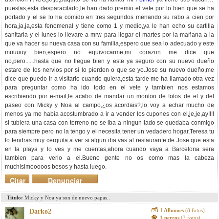
puestas,esta desparacitado,le han dado premio el vete por lo bien que se ha
portado y el se lo ha comido en tres segundos menando su rabo a cien por
hora,ja,ja,esta fenomenal y tiene como 1 y medio,ya le han echo su cartilla
sanitaria y el lunes lo llevare a mrw para llegar el martes por la mañana a la
que va hacer su nueva casa con su familia,espero que sea lo adecuado y este
muuuuy bien,espero no equivocarme,mi corazon me dice que
no,pero......hasta que no llegue bien y este ya seguro con su nuevo dueño
estare de los nervios por si lo pierden o que se yo.Jose su nuevo dueño,me
dice que puedo ir a visitarlo cuando quiera,esta tarde me ha llamado otra vez
para preguntar como ha ido todo en el vete y tambien nos estamos
escribiendo por e-mail,le acabo de mandar un monton de fotos de el y del
paseo con Micky y Noa al campo,¿os acordais?,lo voy a echar mucho de
menos ya me habia acostumbrado a ir a vender los cupones con el,je,je,ay!!!!
si tubiera una casa con terreno no se iba a ningun lado se quedaba conmigo
para siempre pero no la tengo y el necesita tener un vedadero hogar,Teresa tu
lo tendras muy cerquita a ver si algun dia vas al restaurante de Jose que esta
en la playa y lo ves y me cuentas,ahora cuando vaya a Barcelona sera
tambien para verlo a el.Bueno gente no os como mas la cabeza
muchisimooooos besos y hasta luego.
Citar
Denunciar
mensaje
Titulo:
Micky y Noa ya son de nuevo papas..
1 Albumes
(8 fotos)
Darko2
1 perros
(3 fotos)