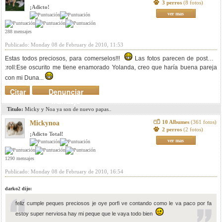
3 perros
(8 fotos)
¡Adicto!
ver mas
288 mensajes
Publicado: Monday 08 de February de 2010, 11:53
Estas todos preciosos, para comerselos!!!
Las fotos parecen de postal...
:roll:Ese oscurito me tiene enamorado Yolanda, creo que haría buena pareja
con mi Duna...
Citar
Denunciar
mensaje
Titulo:
Micky y Noa ya son de nuevo papas..
10 Albumes
(361 fotos)
Mickynoa
2 perros
(2 fotos)
¡Adicto Total!
ver mas
1290 mensajes
Publicado: Monday 08 de February de 2010, 16:54
darko2 dijo:
feliz cumple peques preciosos je oye porfi ve contando como le va paco por fa
estoy super nerviosa hay mi peque que le vaya todo bien