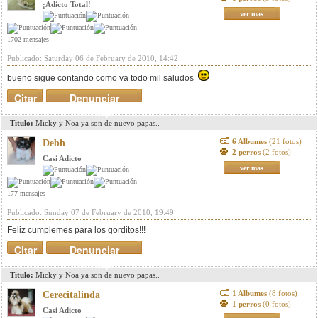
¡Adicto Total!
ver mas
1702 mensajes
Publicado: Saturday 06 de February de 2010, 14:42
bueno sigue contando como va todo mil saludos
Citar
Denunciar
mensaje
Titulo:
Micky y Noa ya son de nuevo papas..
6 Albumes
(21 fotos)
Debh
2 perros
(2 fotos)
Casi Adicto
ver mas
177 mensajes
Publicado: Sunday 07 de February de 2010, 19:49
Feliz cumplemes para los gorditos!!!
Citar
Denunciar
mensaje
Titulo:
Micky y Noa ya son de nuevo papas..
1 Albumes
(8 fotos)
Cerecitalinda
1 perros
(0 fotos)
Casi Adicto