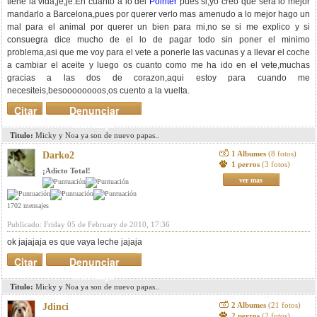
tiene la vida,je,je.En cuanto a lo del
Pointer
pues si,yo creo que sera lo mejor
mandarlo a Barcelona,pues por querer verlo mas amenudo a lo mejor hago un
mal para el animal por querer un bien para mi,no se si me explico y si
consuegra dice mucho de el lo de pagar todo sin poner el minimo
problema,asi que me voy para el vete a ponerle las vacunas y a llevar el coche
a cambiar el aceite y luego os cuanto como me ha ido en el vete,muchas
gracias a las dos de corazon,aqui estoy para cuando me
necesiteis,besoooooooos,os cuento a la vuelta.
Citar
Denunciar
mensaje
Titulo:
Micky y Noa ya son de nuevo papas..
1 Albumes
(8 fotos)
Darko2
1 perros
(3 fotos)
¡Adicto Total!
ver mas
1702 mensajes
Publicado: Friday 05 de February de 2010, 17:36
ok jajajaja es que vaya leche jajaja
Citar
Denunciar
mensaje
Titulo:
Micky y Noa ya son de nuevo papas..
2 Albumes
(21 fotos)
Jdinci
2 perros
(2 fotos)