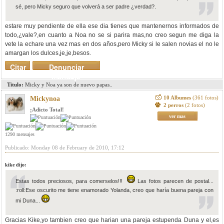
sé, pero Micky seguro que volverá a ser padre ¿verdad?.
estare muy pendiente de ella ese dia tienes que mantenernos informados de
todo,¿vale?,en cuanto a Noa no se si parira mas,no creo segun me diga la
vete la echare una vez mas en dos años,pero Micky si le salen novias el no le
amargan los dulces,je,je,besos.
Citar
Denunciar
mensaje
Titulo:
Micky y Noa ya son de nuevo papas..
10 Albumes
(361 fotos)
Mickynoa
2 perros
(2 fotos)
¡Adicto Total!
ver mas
1290 mensajes
Publicado: Monday 08 de February de 2010, 17:12
kike dijo:
Estas todos preciosos, para comerselos!!!
Las fotos parecen de postal...
:roll:Ese oscurito me tiene enamorado Yolanda, creo que haría buena pareja con
mi Duna...
Gracias Kike,yo tambien creo que harian una pareja estupenda Duna y el,es