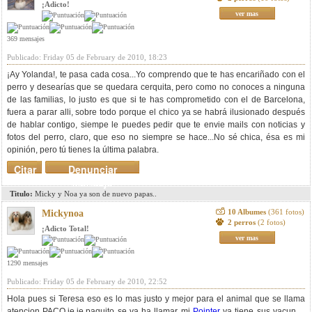
¡Adicto!
ver mas
369 mensajes
Publicado: Friday 05 de February de 2010, 18:23
¡Ay Yolanda!, te pasa cada cosa...Yo comprendo que te has encariñado con el
perro y desearías que se quedara cerquita, pero como no conoces a ninguna
de las familias, lo justo es que si te has comprometido con el de Barcelona,
fuera a parar alli, sobre todo porque el chico ya se habrá ilusionado después
de hablar contigo, siempe le puedes pedir que te envie mails con noticias y
fotos del perro, claro, que eso no siempre se hace...No sé chica, ésa es mi
opinión, pero tú tienes la última palabra.
Citar
Denunciar
mensaje
Titulo:
Micky y Noa ya son de nuevo papas..
10 Albumes
(361 fotos)
Mickynoa
2 perros
(2 fotos)
¡Adicto Total!
ver mas
1290 mensajes
Publicado: Friday 05 de February de 2010, 22:52
Hola pues si Teresa eso es lo mas justo y mejor para el animal que se llama
atencion PACO,je,je,paquito se va ha llamar mi
Pointer
ya tiene sus vacunas