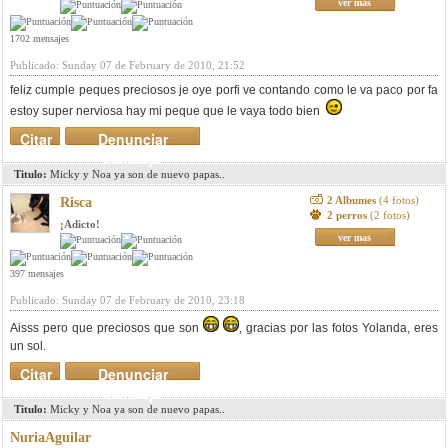
ver mas
1702 mensajes
Publicado: Sunday 07 de February de 2010, 21:52
feliz cumple peques preciosos je oye porfi ve contando como le va paco por fa
estoy super nerviosa hay mi peque que le vaya todo bien
Citar
Denunciar
mensaje
Titulo:
Micky y Noa ya son de nuevo papas..
2 Albumes
(4 fotos)
Risca
2 perros
(2 fotos)
¡Adicto!
ver mas
397 mensajes
Publicado: Sunday 07 de February de 2010, 23:18
Aisss pero que preciosos que son
, gracias por las fotos Yolanda, eres
un sol.
Citar
Denunciar
mensaje
Titulo:
Micky y Noa ya son de nuevo papas..
NuriaAguilar