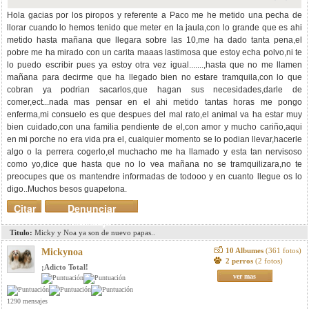
Hola gacias por los piropos y referente a Paco me he metido una pecha de
llorar cuando lo hemos tenido que meter en la jaula,con lo grande que es ahi
metido hasta mañana que llegara sobre las 10,me ha dado tanta pena,el
pobre me ha mirado con un carita maaas lastimosa que estoy echa polvo,ni te
lo puedo escribir pues ya estoy otra vez igual.......,hasta que no me llamen
mañana para decirme que ha llegado bien no estare tramquila,con lo que
cobran ya podrian sacarlos,que hagan sus necesidades,darle de
comer,ect...nada mas pensar en el ahi metido tantas horas me pongo
enferma,mi consuelo es que despues del mal rato,el animal va ha estar muy
bien cuidado,con una familia pendiente de el,con amor y mucho cariño,aqui
en mi porche no era vida pra el, cualquier momento se lo podian llevar,hacerle
algo o la perrera cogerlo,el muchacho me ha llamado y esta tan nervisoso
como yo,dice que hasta que no lo vea mañana no se tramquilizara,no te
preocupes que os mantendre informadas de todooo y en cuanto llegue os lo
digo..Muchos besos guapetona.
Citar
Denunciar
mensaje
Titulo:
Micky y Noa ya son de nuevo papas..
10 Albumes
(361 fotos)
Mickynoa
2 perros
(2 fotos)
¡Adicto Total!
ver mas
1290 mensajes