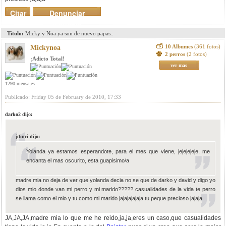
Citar
Denunciar
mensaje
Titulo:
Micky y Noa ya son de nuevo papas..
10 Albumes
(361 fotos)
Mickynoa
2 perros
(2 fotos)
¡Adicto Total!
ver mas
1290 mensajes
Publicado: Friday 05 de February de 2010, 17:33
darko2 dijo:
jdinci dijo:
Yolanda ya estamos esperandote, para el mes que viene, jejejejeje, me
encanta el mas oscurito, esta guapisimo/a
madre mia no deja de ver que yolanda decia no se que de darko y david y digo yo
dios mio donde van mi perro y mi marido????? casualidades de la vida te perro
se llama como el mio y tu como mi marido jajajajajaja tu peque precioso jajaja
JA,JA,JA,madre mia lo que me he reido,ja,ja,eres un caso,que casualidades