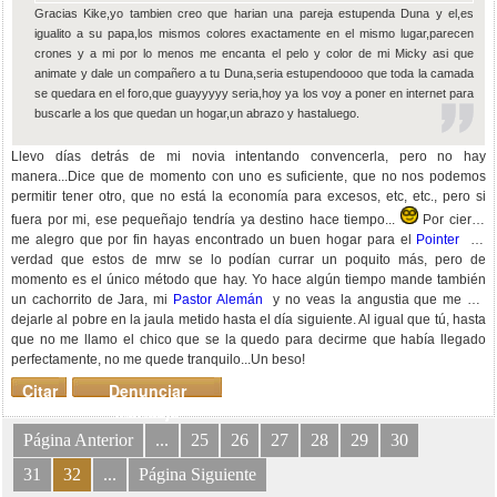
Gracias Kike,yo tambien creo que harian una pareja estupenda Duna y el,es
igualito a su papa,los mismos colores exactamente en el mismo lugar,parecen
crones y a mi por lo menos me encanta el pelo y color de mi Micky asi que
animate y dale un compañero a tu Duna,seria estupendoooo que toda la camada
se quedara en el foro,que guayyyyy seria,hoy ya los voy a poner en internet para
buscarle a los que quedan un hogar,un abrazo y hastaluego.
Llevo días detrás de mi novia intentando convencerla, pero no hay
manera...Dice que de momento con uno es suficiente, que no nos podemos
permitir tener otro, que no está la economía para excesos, etc, etc., pero si
fuera por mi, ese pequeñajo tendría ya destino hace tiempo...
Por cierto,
me alegro que por fin hayas encontrado un buen hogar para el
Pointer
La
verdad que estos de mrw se lo podían currar un poquito más, pero de
momento es el único método que hay. Yo hace algún tiempo mande también
un cachorrito de Jara, mi
Pastor Alemán
y no veas la angustia que me dio
dejarle al pobre en la jaula metido hasta el día siguiente. Al igual que tú, hasta
que no me llamo el chico que se la quedo para decirme que había llegado
perfectamente, no me quede tranquilo...Un beso!
Citar
Denunciar
mensaje
Página Anterior
...
25
26
27
28
29
30
31
32
...
Página Siguiente