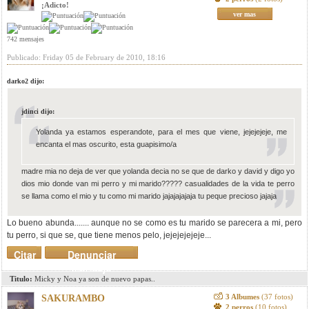
¡Adicto!
ver mas
742 mensajes
Publicado: Friday 05 de February de 2010, 18:16
darko2 dijo:
jdinci dijo:
Yolanda ya estamos esperandote, para el mes que viene, jejejejeje, me
encanta el mas oscurito, esta guapisimo/a
madre mia no deja de ver que yolanda decia no se que de darko y david y digo yo
dios mio donde van mi perro y mi marido????? casualidades de la vida te perro
se llama como el mio y tu como mi marido jajajajajaja tu peque precioso jajaja
Lo bueno abunda....... aunque no se como es tu marido se parecera a mi, pero
tu perro, si que se, que tiene menos pelo, jejejejejeje...
Citar
Denunciar
mensaje
Titulo:
Micky y Noa ya son de nuevo papas..
3 Albumes
(37 fotos)
SAKURAMBO
2 perros
(10 fotos)