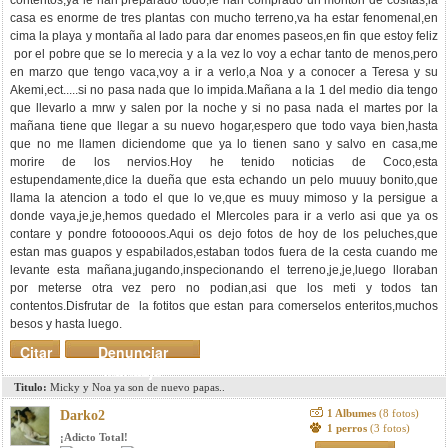
contentos,ya le han preparado todo,le han comprado un monton de cositas,la
casa es enorme de tres plantas con mucho terreno,va ha estar fenomenal,en
cima la playa y montaña al lado para dar enomes paseos,en fin que estoy feliz
por el pobre que se lo merecia y a la vez lo voy a echar tanto de menos,pero
en marzo que tengo vaca,voy a ir a verlo,a Noa y a conocer a Teresa y su
Akemi,ect.....si no pasa nada que lo impida.Mañana a la 1 del medio dia tengo
que llevarlo a mrw y salen por la noche y si no pasa nada el martes por la
mañana tiene que llegar a su nuevo hogar,espero que todo vaya bien,hasta
que no me llamen diciendome que ya lo tienen sano y salvo en casa,me
morire de los nervios.Hoy he tenido noticias de Coco,esta
estupendamente,dice la dueña que esta echando un pelo muuuy bonito,que
llama la atencion a todo el que lo ve,que es muuy mimoso y la persigue a
donde vaya,je,je,hemos quedado el MIercoles para ir a verlo asi que ya os
contare y pondre fotooooos.Aqui os dejo fotos de hoy de los peluches,que
estan mas guapos y espabilados,estaban todos fuera de la cesta cuando me
levante esta mañana,jugando,inspecionando el terreno,je,je,luego lloraban
por meterse otra vez pero no podian,asi que los meti y todos tan
contentos.Disfrutar de la fotitos que estan para comerselos enteritos,muchos
besos y hasta luego.
Citar
Denunciar
mensaje
Titulo:
Micky y Noa ya son de nuevo papas..
1 Albumes
(8 fotos)
Darko2
1 perros
(3 fotos)
¡Adicto Total!