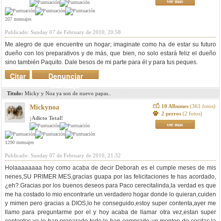
ver mas
207 mensajes
Publicado: Sunday 07 de February de 2010, 20:58
Me alegro de que encuentre un hogar; imaginate como ha de estar su futuro
dueño con los preparativos y de más, que bien, no solo estará feliz el dueño
sino también Paquito. Dale besos de mi parte para él y para tus peques.
Citar
Denunciar
mensaje
Titulo:
Micky y Noa ya son de nuevo papas..
10 Albumes
(361 fotos)
Mickynoa
2 perros
(2 fotos)
¡Adicto Total!
ver mas
1290 mensajes
Publicado: Sunday 07 de February de 2010, 21:32
Holaaaaaaaa hoy como acaba de decir Deborah es el cumple meses de mis
nenes,SU PRIMER MES,gracias guapa por las felicitaciones te has acordado,
¿eh?.Gracias por los buenos deseos para Paco cerecitalinda,la verdad es que
me ha costado lo mio encontrarle un verdadero hogar donde lo quieran,cuiden
y mimen pero gracias a DIOS,lo he conseguido,estoy super contenta,ayer me
llamo para preguntarme por el y hoy acaba de llamar otra vez,estan super