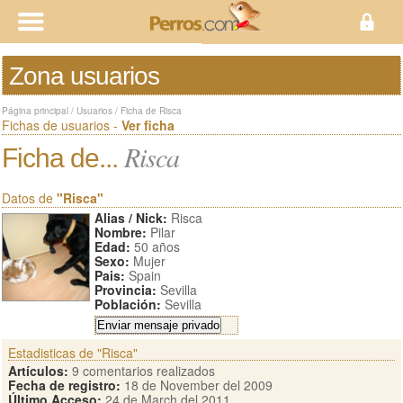
Zona usuarios
Página principal
/
Usuarios
/
Ficha de Risca
Fichas de usuarios -
Ver ficha
Risca
Ficha de...
Datos de
"Risca"
Alias / Nick:
Risca
Nombre:
Pilar
Edad:
50 años
Sexo:
Mujer
Pais:
Spain
Provincia:
Sevilla
Población:
Sevilla
Estadisticas de "Risca"
Artículos:
9 comentarios realizados
Fecha de registro:
18 de November del 2009
Último Acceso:
24 de March del 2011