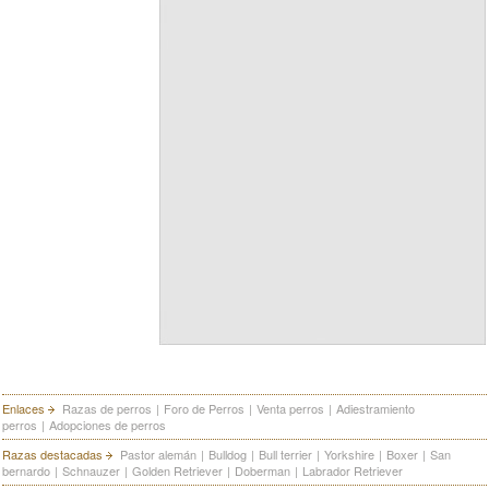
Enlaces
Razas de perros
|
Foro de Perros
|
Venta perros
|
Adiestramiento
perros
|
Adopciones de perros
Razas destacadas
Pastor alemán
|
Bulldog
|
Bull terrier
|
Yorkshire
|
Boxer
|
San
bernardo
|
Schnauzer
|
Golden Retriever
|
Doberman
|
Labrador Retriever