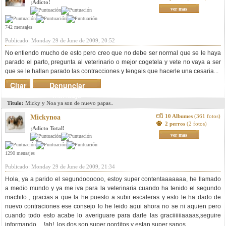
¡Adicto!
ver mas
742 mensajes
Publicado: Monday 29 de June de 2009, 20:52
No entiendo mucho de esto pero creo que no debe ser normal que se le haya
parado el parto, pregunta al veterinario o mejor cogetela y vete no vaya a ser
que se le hallan parado las contracciones y tengais que hacerle una cesaria...
Citar
Denunciar
mensaje
Titulo:
Micky y Noa ya son de nuevo papas..
10 Albumes
(361 fotos)
Mickynoa
2 perros
(2 fotos)
¡Adicto Total!
ver mas
1290 mensajes
Publicado: Monday 29 de June de 2009, 21:34
Hola, ya a parido el segundoooooo, estoy super contentaaaaaaa, he llamado
a medio mundo y ya me iva para la veterinaria cuando ha tenido el segundo
machito , gracias a que la he puesto a subir escaleras y esto le ha dado de
nuevo contraciones ese consejo lo he leido aqui ahora no se ni aquien pero
cuando todo esto acabe lo averiguare para darle las graciiiiiiaaaas,seguire
informando.....!ah!, los dos son super gorditos y estan super sanos.......