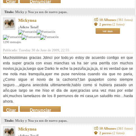
Citar
Denunciar
mensaje
Titulo:
Micky y Noa ya son de nuevo papas..
10 Albumes
(361 fotos)
Mickynoa
2 perros
(2 fotos)
¡Adicto Total!
ver mas
1290 mensajes
Publicado: Tuesday 30 de June de 2009, 22:55
Muchisiiiiiimas gracias Jdinci por todo,yo estoy de acuerdo contigo en que
esta super gracia con esas manchas va ha ser una perrita con muchos
novios,ja,ja,ja,luego que Darko le eche la pezuña,ja,ja,ja, si es verdad que se
me nota mas tramquila,ayer me puse nerviosa cuando via que no paria,
¿Como sigue el novio de la cachorra?,tan guapeton como siempre
seguro....,alguna anecdota ultimamente,hablo como si hubiera pasado un
año,que largo se me hiso el dia de ayer,gracias una vez mas por estar
ahi,muchos lametazos de los 8 perrrunos de mi casa,un saludito mio....hasta
ahora.
Citar
Denunciar
mensaje
Titulo:
Micky y Noa ya son de nuevo papas..
10 Albumes
(361 fotos)
Mickynoa
2 perros
(2 fotos)
¡Adicto Total!