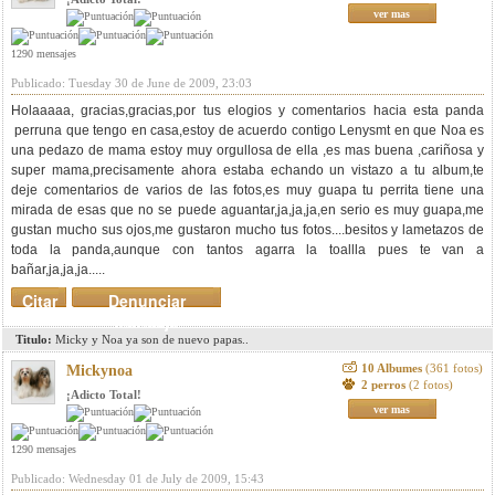
ver mas
1290 mensajes
Publicado: Tuesday 30 de June de 2009, 23:03
Holaaaaa, gracias,gracias,por tus elogios y comentarios hacia esta panda
perruna que tengo en casa,estoy de acuerdo contigo Lenysmt en que Noa es
una pedazo de mama estoy muy orgullosa de ella ,es mas buena ,cariñosa y
super mama,precisamente ahora estaba echando un vistazo a tu album,te
deje comentarios de varios de las fotos,es muy guapa tu perrita tiene una
mirada de esas que no se puede aguantar,ja,ja,ja,en serio es muy guapa,me
gustan mucho sus ojos,me gustaron mucho tus fotos....besitos y lametazos de
toda la panda,aunque con tantos agarra la toallla pues te van a
bañar,ja,ja,ja.....
Citar
Denunciar
mensaje
Titulo:
Micky y Noa ya son de nuevo papas..
10 Albumes
(361 fotos)
Mickynoa
2 perros
(2 fotos)
¡Adicto Total!
ver mas
1290 mensajes
Publicado: Wednesday 01 de July de 2009, 15:43