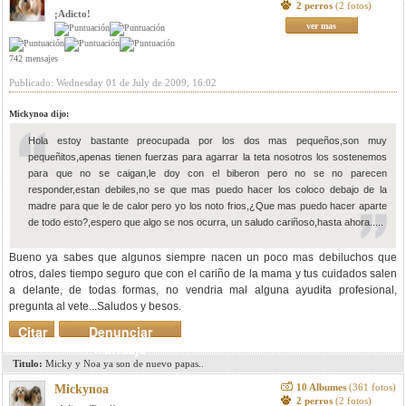
2 perros
(2 fotos)
¡Adicto!
ver mas
742 mensajes
Publicado: Wednesday 01 de July de 2009, 16:02
Mickynoa dijo:
Hola estoy bastante preocupada por los dos mas pequeños,son muy
pequeñitos,apenas tienen fuerzas para agarrar la teta nosotros los sostenemos
para que no se caigan,le doy con el biberon pero no se no parecen
responder,estan debiles,no se que mas puedo hacer los coloco debajo de la
madre para que le de calor pero yo los noto frios,¿Que mas puedo hacer aparte
de todo esto?,espero que algo se nos ocurra, un saludo cariñoso,hasta ahora.....
Bueno ya sabes que algunos siempre nacen un poco mas debiluchos que
otros, dales tiempo seguro que con el cariño de la mama y tus cuidados salen
a delante, de todas formas, no vendria mal alguna ayudita profesional,
pregunta al vete...Saludos y besos.
Citar
Denunciar
mensaje
Titulo:
Micky y Noa ya son de nuevo papas..
10 Albumes
(361 fotos)
Mickynoa
2 perros
(2 fotos)