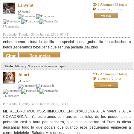
3 Albumes
(35 fotos)
Lenysmt
2 perros
(3 fotos)
¡Adicto!
ver mas
371 mensajes
Publicado: Tuesday 30 de June de 2009, 07:44
enhorabuena a toda la familia ,en special a noa ,pobrecita !un achuchon a
todos ,esperamos fotos,tiene que ser una pasada .saludos
Citar
Denunciar
mensaje
Titulo:
Micky y Noa ya son de nuevo papas..
2 Albumes
(21 fotos)
Jdinci
2 perros
(2 fotos)
¡Adicto!
ver mas
742 mensajes
Publicado: Tuesday 30 de June de 2009, 16:11
ME ALEGRO MUCHISSSIIIIMOOOO, ENHORABUENA A LA MAMI Y A LA
COMADRONA.....Ya esperamos con ansias las fotos de los pequeñajos....
pobrecita casi a hora por cachorro, si que le a costao, si..Pues lo dicho
descansar todo lo que podais que cuando esos pequeñajos empiecen a
correr, jejejejeje...Saludos y muchos lametones..