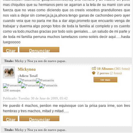
mas chiquitos que su hermanos pero se agarran a la teta de su mami con una
fuerza que no veas como diciendo que os creeis vosotros grandullones que
nos vais a dejar sin comer,ja,ja,ja,ahora tengo ganas de cachondeo pero ayer
cuando veia que no paria me iba a dar algo,prometo que encuanto venga de
trabajar y duerma algo pongo fotos de toda la familia al completo y os cuento
como va todo,muchas gracias por todo sois geniales.....un saludo de mi parte y
de toda mi familia perruna muchos lametazos como soleis decir aqui......hasta
luegooooo
Citar
Denunciar
mensaje
Titulo:
Micky y Noa ya son de nuevo papas..
10 Albumes
(361 fotos)
Mickynoa
2 perros
(2 fotos)
¡Adicto Total!
ver mas
1290 mensajes
Publicado: Tuesday 30 de June de 2009, 05:42
He puesto 4 machos, perdon me equivoque con la prisa para irme, son tres
hembras y tres machos, mitad y mitad......
Citar
Denunciar
mensaje
Titulo:
Micky y Noa ya son de nuevo papas..