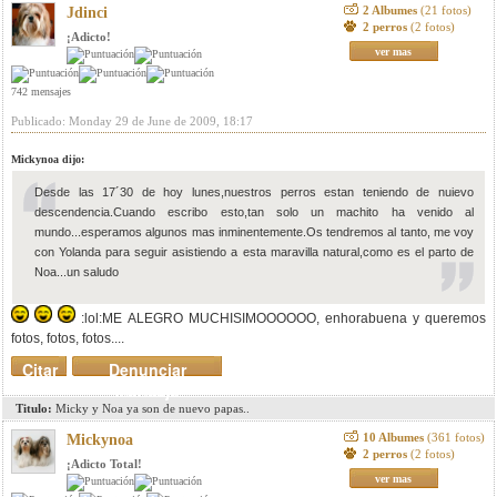
2 Albumes
(21 fotos)
Jdinci
2 perros
(2 fotos)
¡Adicto!
ver mas
742 mensajes
Publicado: Monday 29 de June de 2009, 18:17
Mickynoa dijo:
Desde las 17´30 de hoy lunes,nuestros perros estan teniendo de nuievo
descendencia.Cuando escribo esto,tan solo un machito ha venido al
mundo...esperamos algunos mas inminentemente.Os tendremos al tanto, me voy
con Yolanda para seguir asistiendo a esta maravilla natural,como es el parto de
Noa...un saludo
:lol:ME ALEGRO MUCHISIMOOOOOO, enhorabuena y queremos
fotos, fotos, fotos....
Citar
Denunciar
mensaje
Titulo:
Micky y Noa ya son de nuevo papas..
10 Albumes
(361 fotos)
Mickynoa
2 perros
(2 fotos)
¡Adicto Total!
ver mas