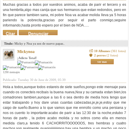
Muchas gracias a todos por vuestros animos, acaba de parir el tercero y es
una hembrita,algo mas canija que sus hermanos que estan redondos, pero en
fin que parece tambien sana, mi pobre Noa va acabar molida lleva ya 5 horas
pariendo la pobrecita,gracias por seguir el parto conmigo,seguire
informando,hasta pronto espero por el bien de NOA......
Citar
Denunciar
mensaje
Titulo:
Micky y Noa ya son de nuevo papas..
10 Albumes
(361 fotos)
Mickynoa
2 perros
(2 fotos)
¡Adicto Total!
ver mas
1290 mensajes
Publicado: Tuesday 30 de June de 2009, 05:39
Hola a todos,aunque todos estareis de siete sueños,pongo este mensaje para
cuando os conecteis recibais la buena nueva,Noa y su camada estan bien,los
comadrones tambien,aunque a las 6 o sea dentro de media hora tengo que
estar trabajando y hoy dare unas cuantas cabezadas,je,je,je,estoy que me
caigo de sueño.Bueno a lo que vamos que me enrrollo como una persiana y
nos os cuento lo importante:acabo de parir a las 12:30 de la noche,estubo 7
horas de parto , la pobre acabo molida y no sotros como ella en menos
medida claro,a tenido 6 CACHORRITOOOOOOS, tres hembras y cuatro
machos,son realmente guapisiiiiiiiimos,hay una hembra y un macho un poco