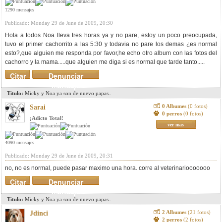
1290 mensajes
Publicado: Monday 29 de June de 2009, 20:30
Hola a todos Noa lleva tres horas ya y no pare, estoy un poco preocupada,
tuvo el primer cachorrito a las 5:30 y todavia no pare los demas ¿es normal
esto?,que alguien me responda por favor,he echo otro album con las fotos del
cachorro y la mama.....que alguien me diga si es normal que tarde tanto.....
Citar
Denunciar
mensaje
Titulo:
Micky y Noa ya son de nuevo papas..
0 Albumes
(0 fotos)
Sarai
0 perros
(0 fotos)
¡Adicto Total!
ver mas
4090 mensajes
Publicado: Monday 29 de June de 2009, 20:31
no, no es normal, puede pasar maximo una hora. corre al veterinariooooooo
Citar
Denunciar
mensaje
Titulo:
Micky y Noa ya son de nuevo papas..
2 Albumes
(21 fotos)
Jdinci
2 perros
(2 fotos)