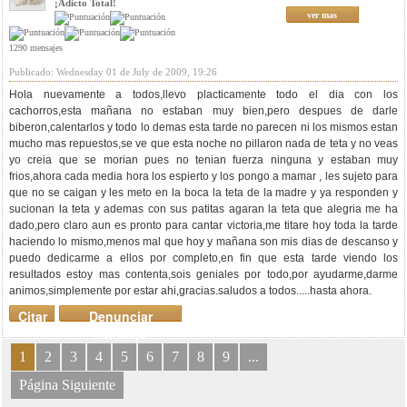
¡Adicto Total!
ver mas
1290 mensajes
Publicado: Wednesday 01 de July de 2009, 19:26
Hola nuevamente a todos,llevo placticamente todo el dia con los
cachorros,esta mañana no estaban muy bien,pero despues de darle
biberon,calentarlos y todo lo demas esta tarde no parecen ni los mismos estan
mucho mas repuestos,se ve que esta noche no pillaron nada de teta y no veas
yo creia que se morian pues no tenian fuerza ninguna y estaban muy
frios,ahora cada media hora los espierto y los pongo a mamar , les sujeto para
que no se caigan y les meto en la boca la teta de la madre y ya responden y
sucionan la teta y ademas con sus patitas agaran la teta que alegria me ha
dado,pero claro aun es pronto para cantar victoria,me titare hoy toda la tarde
haciendo lo mismo,menos mal que hoy y mañana son mis dias de descanso y
puedo dedicarme a ellos por completo,en fin que esta tarde viendo los
resultados estoy mas contenta,sois geniales por todo,por ayudarme,darme
animos,simplemente por estar ahi,gracias.saludos a todos.....hasta ahora.
Citar
Denunciar
mensaje
1
2
3
4
5
6
7
8
9
...
Página Siguiente