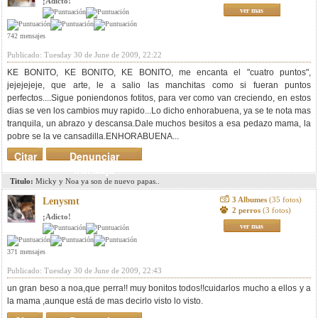
¡Adicto!
ver mas
742 mensajes
Publicado: Tuesday 30 de June de 2009, 22:22
KE BONITO, KE BONITO, KE BONITO, me encanta el "cuatro puntos",
jejejejeje, que arte, le a salio las manchitas como si fueran puntos
perfectos....Sigue poniendonos fotitos, para ver como van creciendo, en estos
dias se ven los cambios muy rapido...Lo dicho enhorabuena, ya se te nota mas
tranquila, un abrazo y descansa.Dale muchos besitos a esa pedazo mama, la
pobre se la ve cansadilla.ENHORABUENA...
Citar
Denunciar
mensaje
Titulo:
Micky y Noa ya son de nuevo papas..
3 Albumes
(35 fotos)
Lenysmt
2 perros
(3 fotos)
¡Adicto!
ver mas
371 mensajes
Publicado: Tuesday 30 de June de 2009, 22:43
un gran beso a noa,que perra!! muy bonitos todos!!cuidarlos mucho a ellos y a
la mama ,aunque está de mas decirlo visto lo visto.