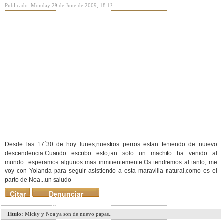
Publicado: Monday 29 de June de 2009, 18:12
Desde las 17´30 de hoy lunes,nuestros perros estan teniendo de nuievo
descendencia.Cuando escribo esto,tan solo un machito ha venido al
mundo...esperamos algunos mas inminentemente.Os tendremos al tanto, me
voy con Yolanda para seguir asistiendo a esta maravilla natural,como es el
parto de Noa...un saludo
Citar
Denunciar
mensaje
Titulo:
Micky y Noa ya son de nuevo papas..