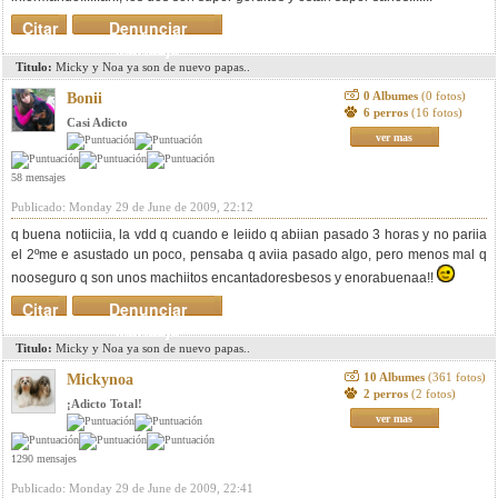
Citar
Denunciar
mensaje
Titulo:
Micky y Noa ya son de nuevo papas..
0 Albumes
(0 fotos)
Bonii
6 perros
(16 fotos)
Casi Adicto
ver mas
58 mensajes
Publicado: Monday 29 de June de 2009, 22:12
q buena notiiciia, la vdd q cuando e leiido q abiian pasado 3 horas y no pariia
el 2ºme e asustado un poco, pensaba q aviia pasado algo, pero menos mal q
nooseguro q son unos machiitos encantadoresbesos y enorabuenaa!!
Citar
Denunciar
mensaje
Titulo:
Micky y Noa ya son de nuevo papas..
10 Albumes
(361 fotos)
Mickynoa
2 perros
(2 fotos)
¡Adicto Total!
ver mas
1290 mensajes
Publicado: Monday 29 de June de 2009, 22:41