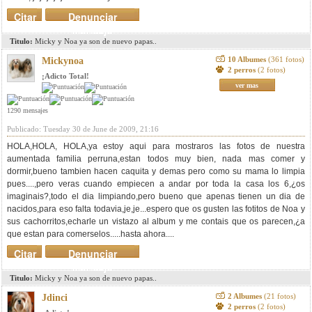
Citar
Denunciar
mensaje
Titulo:
Micky y Noa ya son de nuevo papas..
10 Albumes
(361 fotos)
Mickynoa
2 perros
(2 fotos)
¡Adicto Total!
ver mas
1290 mensajes
Publicado: Tuesday 30 de June de 2009, 21:16
HOLA,HOLA, HOLA,ya estoy aqui para mostraros las fotos de nuestra
aumentada familia perruna,estan todos muy bien, nada mas comer y
dormir,bueno tambien hacen caquita y demas pero como su mama lo limpia
pues....,pero veras cuando empiecen a andar por toda la casa los 6,¿os
imaginais?,todo el dia limpiando,pero bueno que apenas tienen un dia de
nacidos,para eso falta todavia,je,je...espero que os gusten las fotitos de Noa y
sus cachorritos,echarle un vistazo al album y me contais que os parecen,¿a
que estan para comerselos.....hasta ahora....
Citar
Denunciar
mensaje
Titulo:
Micky y Noa ya son de nuevo papas..
2 Albumes
(21 fotos)
Jdinci
2 perros
(2 fotos)