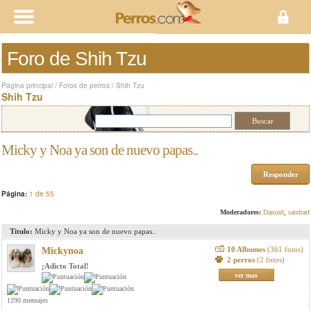
Foro de Shih Tzu
Página principal
/
Foros de perros
/
Shih Tzu
Shih Tzu
Micky y Noa ya son de nuevo papas..
Responder
Página:
1 de 55
Moderadores:
Damzel
,
sandrarf
Titulo:
Micky y Noa ya son de nuevo papas..
10 Albumes
(361 fotos)
Mickynoa
2 perros
(2 fotos)
¡Adicto Total!
ver mas
1290 mensajes