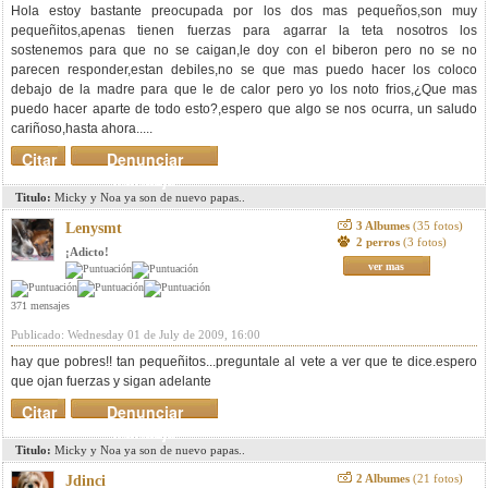
Hola estoy bastante preocupada por los dos mas pequeños,son muy
pequeñitos,apenas tienen fuerzas para agarrar la teta nosotros los
sostenemos para que no se caigan,le doy con el biberon pero no se no
parecen responder,estan debiles,no se que mas puedo hacer los coloco
debajo de la madre para que le de calor pero yo los noto frios,¿Que mas
puedo hacer aparte de todo esto?,espero que algo se nos ocurra, un saludo
cariñoso,hasta ahora.....
Citar
Denunciar
mensaje
Titulo:
Micky y Noa ya son de nuevo papas..
3 Albumes
(35 fotos)
Lenysmt
2 perros
(3 fotos)
¡Adicto!
ver mas
371 mensajes
Publicado: Wednesday 01 de July de 2009, 16:00
hay que pobres!! tan pequeñitos...preguntale al vete a ver que te dice.espero
que ojan fuerzas y sigan adelante
Citar
Denunciar
mensaje
Titulo:
Micky y Noa ya son de nuevo papas..
2 Albumes
(21 fotos)
Jdinci