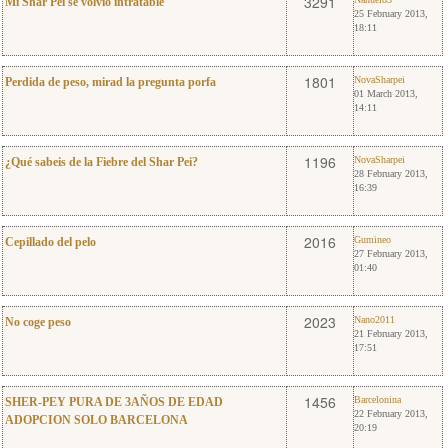
9
3291
Mi Shar Pei se volvio intratable
25 February 2013,
18:11
4
NovaSharpei
1801
NovaSharpei
Perdida de peso, mirad la pregunta porfa
01 March 2013,
14:11
1
NovaSharpei
1196
NovaSharpei
¿Qué sabeis de la Fiebre del Shar Pei?
28 February 2013,
16:39
2
Gumineo
2016
Gumineo
Cepillado del pelo
27 February 2013,
01:40
6
Nano2011
2023
Nano2011
No coge peso
21 February 2013,
17:51
0
Barcelonina
1456
Barcelonina
SHER-PEY PURA DE 3AÑOS DE EDAD
22 February 2013,
ADOPCION SOLO BARCELONA
20:19