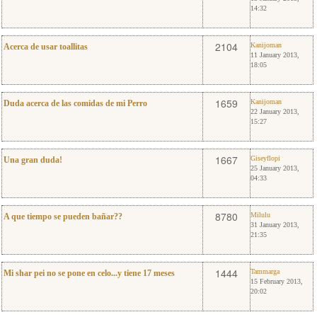
14:32
6
Kanijoman
2104
Kanijoman
Acerca de usar toallitas
11 January 2013,
18:05
3
Kanijoman
1659
Kanijoman
Duda acerca de las comidas de mi Perro
22 January 2013,
15:27
2
Giseyflopi
1667
Giseyflopi
Una gran duda!
25 January 2013,
04:33
2
Milulu
8780
Milulu
A que tiempo se pueden bañar??
31 January 2013,
21:35
0
Tammarga
1444
Tammarga
Mi shar pei no se pone en celo...y tiene 17 meses
15 February 2013,
20:02