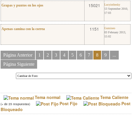
11
Lucyinthesky
15021
Lucyinthesky
Grapas y puntos en los ojos
13 September 2010,
17:03
1
Gumineo
1151
Gumineo
Apenas camina con la correa
03 February 2013,
15:02
Página Anterior
1
2
3
4
5
6
7
8
9
...
Página Siguiente
Tema normal
Tema Caliente
Post Fijo
Post
(+ de 25 respuestas)
Bloqueado