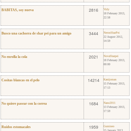
15
Virly
2816
Virly
BABITAS, soy nueva
18 February 2013,
22:58
20
NeronSharPei
3444
NeronSharPei
Busco una cachorra de shar pei para un amigo
22 August 2012,
14:59
0
NovaSharpei
2021
NovaSharpei
No enrolla la cola
18 February 2013,
00:00
4
Kanijoman
14214
Kanijoman
Cositas blancas en el pelo
15 February 2013,
17:13
2
Nano2011
1684
Nano2011
No quiere pasear con la correa
13 February 2013,
17:59
2
Gumineo
1959
Gumineo
Ruidos estomacales
15 January 2013,