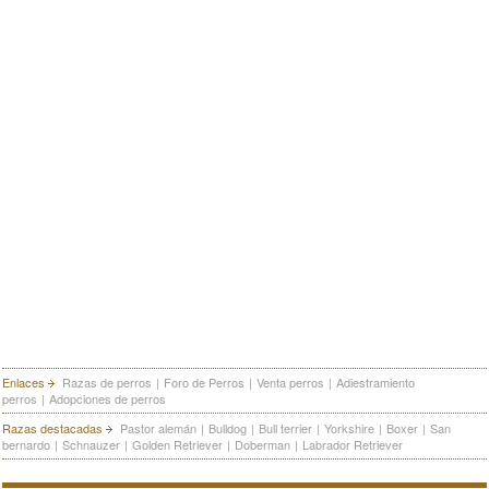
Enlaces
Razas de perros
|
Foro de Perros
|
Venta perros
|
Adiestramiento
perros
|
Adopciones de perros
Razas destacadas
Pastor alemán
|
Bulldog
|
Bull terrier
|
Yorkshire
|
Boxer
|
San
bernardo
|
Schnauzer
|
Golden Retriever
|
Doberman
|
Labrador Retriever