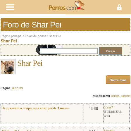
Foro de Shar Pei
Página principal
/
Foros de perros
/
Shar Pei
Shar Pei
Shar Pei
Nuevo tema
Página:
8 de 33
Moderadores:
Damzel
,
sandrarf
3
Crispy7
1569
Crispy7
Os presento a crispy, una shar pei de 3 meses
18 March 2013,
10:51
Nahuel83
Nahuel83