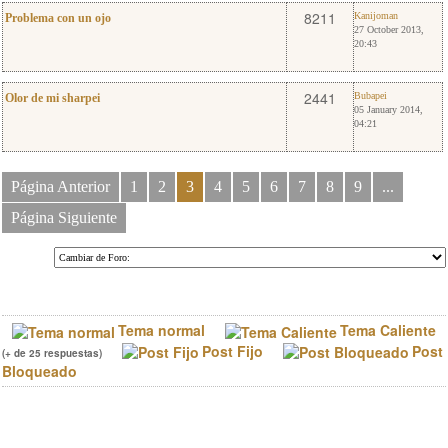
6
Kanijoman
8211
Kanijoman
Problema con un ojo
27 October 2013,
20:43
7
Bubapei
2441
Bubapei
Olor de mi sharpei
05 January 2014,
04:21
Página Anterior
1
2
3
4
5
6
7
8
9
...
Página Siguiente
Tema normal
Tema Caliente
Post Fijo
Post
(+ de 25 respuestas)
Bloqueado