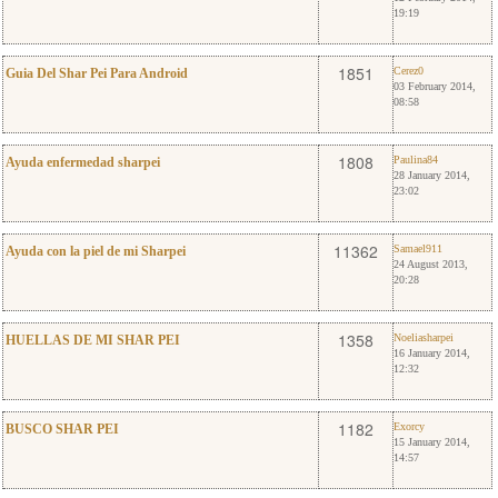
19:19
2
Cerez0
1851
Cerez0
Guia Del Shar Pei Para Android
03 February 2014,
08:58
1
Paulina84
1808
Paulina84
Ayuda enfermedad sharpei
28 January 2014,
23:02
20
Samael911
11362
Samael911
Ayuda con la piel de mi Sharpei
24 August 2013,
20:28
0
Noeliasharpei
1358
Noeliasharpei
HUELLAS DE MI SHAR PEI
16 January 2014,
12:32
0
Exorcy
1182
Exorcy
BUSCO SHAR PEI
15 January 2014,
14:57