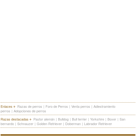
Enlaces
Razas de perros
|
Foro de Perros
|
Venta perros
|
Adiestramiento
perros
|
Adopciones de perros
Razas destacadas
Pastor alemán
|
Bulldog
|
Bull terrier
|
Yorkshire
|
Boxer
|
San
bernardo
|
Schnauzer
|
Golden Retriever
|
Doberman
|
Labrador Retriever