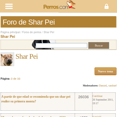
Foro de Shar Pei
Página principal
/
Foros de perros
/
Shar Pei
Shar Pei
Shar Pei
Nuevo tema
Página:
3 de 33
Moderadores:
Damzel
,
sandrarf
6
Carolinaz
26036
Carolinaz
A partir de que edad se recomienda que un shar pei
26 September 2011,
realice su primera monta?
19:17
Samir16
Samir16