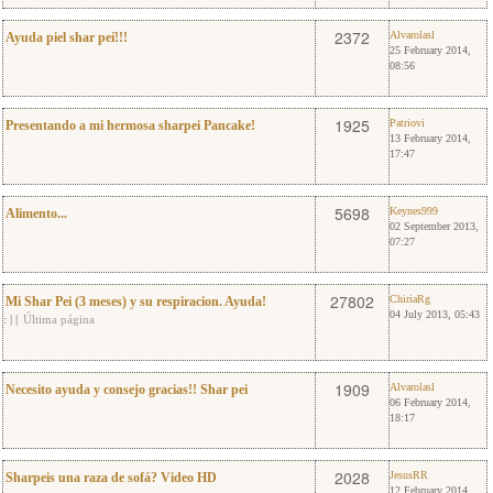
19
Alvarolasl
2372
Alvarolasl
Ayuda piel shar peí!!!
25 February 2014,
08:56
4
Patriovi
1925
Patriovi
Presentando a mi hermosa sharpei Pancake!
13 February 2014,
17:47
8
Keynes999
5698
Keynes999
Alimento...
02 September 2013,
07:27
32
ChiriaRg
27802
ChiriaRg
Mi Shar Pei (3 meses) y su respiracion. Ayuda!
04 July 2013, 05:43
:
|
|
Última página
6
Alvarolasl
1909
Alvarolasl
Necesito ayuda y consejo gracias!! Shar pei
06 February 2014,
18:17
4
JesusRR
2028
JesusRR
Sharpeis una raza de sofá? Video HD
12 February 2014,