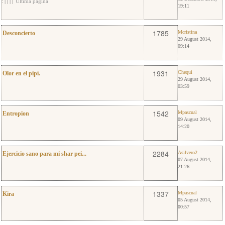
:
|
|
|
|
Última página
19:11
2
Mcristina
1785
Mcristina
Desconcierto
29 August 2014,
09:14
4
Chequi
1931
Chequi
Olor en el pipí.
29 August 2014,
03:59
0
Mpascual
1542
Mpascual
Entropion
09 August 2014,
14:20
0
Asilvero2
2284
Asilvero2
Ejercicio sano para mi shar pei...
07 August 2014,
21:26
0
Mpascual
1337
Mpascual
Kira
05 August 2014,
00:57