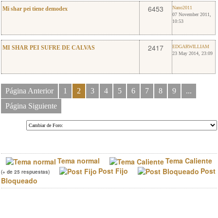
6
Nano2011
6453
Nano2011
Mi shar pei tiene demodex
07 November 2011,
10:53
2
EDGARWILLIAM
2417
EDGARWILLIAM
MI SHAR PEI SUFRE DE CALVAS
23 May 2014, 23:09
Página Anterior
1
2
3
4
5
6
7
8
9
...
Página Siguiente
Tema normal
Tema Caliente
Post Fijo
Post
(+ de 25 respuestas)
Bloqueado