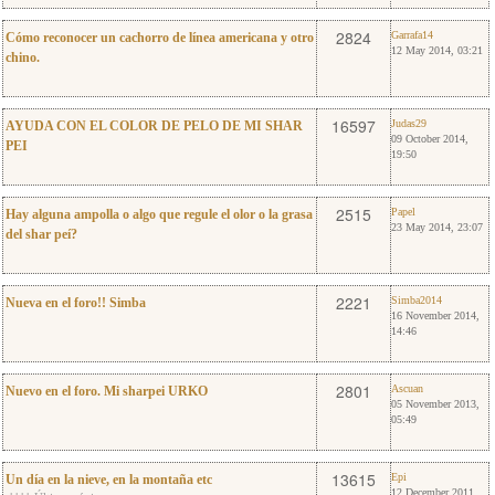
1
Garrafa14
2824
Garrafa14
Cómo reconocer un cachorro de línea americana y otro
12 May 2014, 03:21
chino.
12
Judas29
16597
Judas29
AYUDA CON EL COLOR DE PELO DE MI SHAR
09 October 2014,
PEI
19:50
4
Papel
2515
Papel
Hay alguna ampolla o algo que regule el olor o la grasa
23 May 2014, 23:07
del shar peí?
4
Simba2014
2221
Simba2014
Nueva en el foro!! Simba
16 November 2014,
14:46
11
Ascuan
2801
Ascuan
Nuevo en el foro. Mi sharpei URKO
05 November 2013,
05:49
64
Epi
13615
Epi
Un día en la nieve, en la montaña etc
12 December 2011,