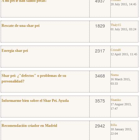
2
4937
A mi pei le han salido pecas!
20 July 2015, 14:45
0
Thaly15
1829
Thaly15
Rescate de una shar pei
01 July 2015, 03:24
0
Cristal8
2317
Cristal8
Energía shar pei
12 April 2015, 11:45
4
Noena
3468
Noena
Shar pei: ¿"defectos" o problemas de su
16 March 2015,
personalidad?
03:33
17
Shaniko
3575
Shaniko
Informarme bien sobre el Shar Pei. Ayuda
17 August 2013,
17:47
5
Itilla
2942
Itilla
Recomendación criador en Madrid
18 January 2015,
22:04