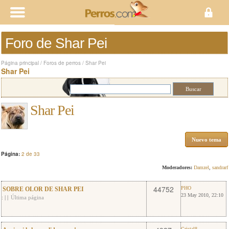
Foro de Shar Pei
Página principal
/
Foros de perros
/
Shar Pei
Shar Pei
Shar Pei
Nuevo tema
Página:
2 de 33
Moderadores:
Damzel
,
sandrarf
35
PHO
44752
PHO
SOBRE OLOR DE SHAR PEI
23 May 2010, 22:10
:
|
|
Última página
Cristal8
Cristal8