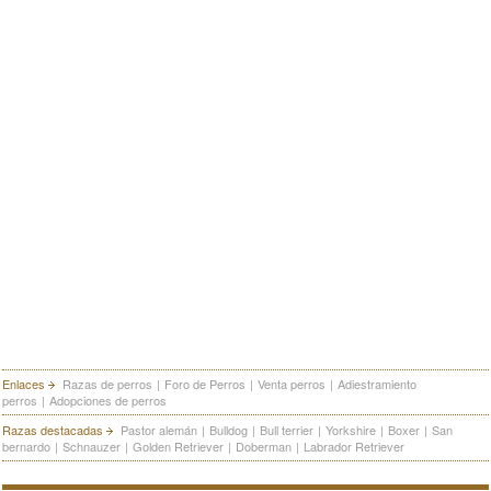
Enlaces
Razas de perros
|
Foro de Perros
|
Venta perros
|
Adiestramiento
perros
|
Adopciones de perros
Razas destacadas
Pastor alemán
|
Bulldog
|
Bull terrier
|
Yorkshire
|
Boxer
|
San
bernardo
|
Schnauzer
|
Golden Retriever
|
Doberman
|
Labrador Retriever