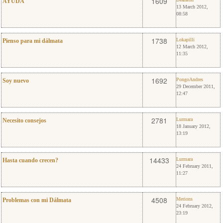
0
1609
AYUDA
13 March 2012,
08:58
0
Lokapilli
1738
Lokapilli
Pienso para mi dálmata
12 March 2012,
11:35
1
PongoAndres
1692
PongoAndres
Soy nuevo
29 December 2011,
12:47
7
Lurmara
2781
Lurmara
Necesito consejos
18 January 2012,
13:19
5
Lurmara
14433
Lurmara
Hasta cuando crecen?
24 February 2011,
11:27
13
Merions
4508
Merions
Problemas con mi Dálmata
24 February 2012,
23:19