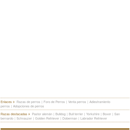
Enlaces
Razas de perros
|
Foro de Perros
|
Venta perros
|
Adiestramiento
perros
|
Adopciones de perros
Razas destacadas
Pastor alemán
|
Bulldog
|
Bull terrier
|
Yorkshire
|
Boxer
|
San
bernardo
|
Schnauzer
|
Golden Retriever
|
Doberman
|
Labrador Retriever