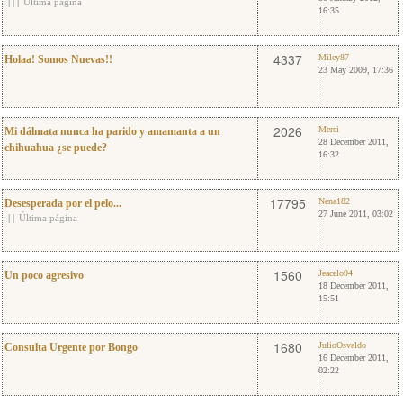
:
|
|
|
Última página
16:35
4
Miley87
4337
Miley87
Holaa! Somos Nuevas!!
23 May 2009, 17:36
4
Merci
2026
Merci
Mi dálmata nunca ha parido y amamanta a un
28 December 2011,
chihuahua ¿se puede?
16:32
36
Nena182
17795
Nena182
Desesperada por el pelo...
27 June 2011, 03:02
:
|
|
Última página
2
Jeacelo94
1560
Jeacelo94
Un poco agresivo
18 December 2011,
15:51
0
JulioOsvaldo
1680
JulioOsvaldo
Consulta Urgente por Bongo
16 December 2011,
02:22