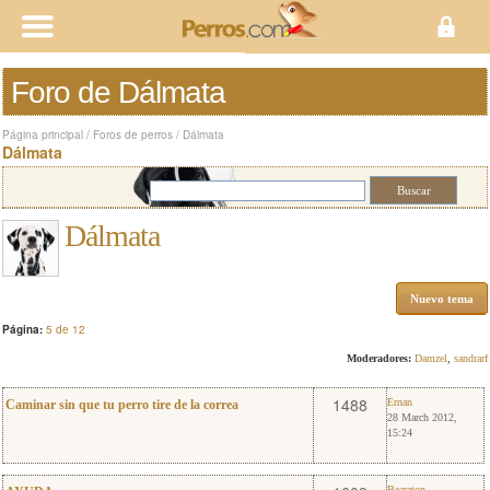
Foro de Dálmata
Página principal
/
Foros de perros
/
Dálmata
Dálmata
Dálmata
Nuevo tema
Página:
5 de 12
Moderadores:
Damzel
,
sandrarf
0
Ernan
1488
Ernan
Caminar sin que tu perro tire de la correa
28 March 2012,
15:24
Bearaton
Bearaton