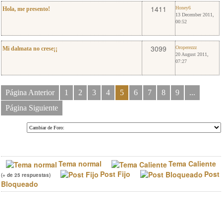
3
Honey6
1411
Honey6
Hola, me presento!
13 December 2011,
00:52
4
Oroperezzz
3099
Oroperezzz
Mi dalmata no crese¡¡
20 August 2011,
07:27
Página Anterior
1
2
3
4
5
6
7
8
9
...
Página Siguiente
Tema normal
Tema Caliente
Post Fijo
Post
(+ de 25 respuestas)
Bloqueado