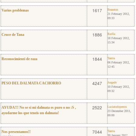
5
Bearaton
1617
Bearaton
Varios problemas
21 February 2012,
09:33
3
Rutlla
1886
Rutlla
Cruce de Tana
18 February 2012,
15:34
2
Tantra
1844
Tantra
Reconocimienti de raza
06 February 2012,
12:45
1
Jorgedv
4247
Jorgedv
PESO DEL DALMATA CACHORRO
10 February 2012,
09:32
6
Luciatodoperros
2522
Luciatodoperros
AYUDA!!! No se si mi dalmata es puro o no :S ,
23 December 2011,
ayudarme los que teneis un dalmata!
00:00
44
Tantra
7044
Tantra
Nos presentamos!!
30 January 2012,