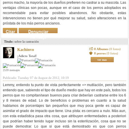
perros macho, la mayoría de los dueños prefieren no castrar a su mascota. Las
ventajas clínicas son pocas, aunque en el caso de los perros adoptados es
recomendable para evitar posibles abandonos. No obstante, estas
intervenciones no tienen por qué mejorar su salud, salvo alteraciones en la
próstata de los más perros ancianos.
Citar
Denunciar
mensaje
Titulo:
sobre la castración
0 Albumes
(0 fotos)
Kachinvo
0 perros
(0 fotos)
¡Adicto Total!
ver mas
2539 mensajes
Publicado: Tuesday 07 de August de 2012, 10:19
Lemmy, entiendo tu punto de vista perfectamente => mutilación, pero también
entiendo que, sabiendo el tipo de dueño medio que hay en este país, todos los
perros que no compitan/sean buenos para criar deberían castrarse entre los 6
y 8 meses de edad. Lo de beneficios o problemas en cuanto a la salud
hablamos de porcentajes tan pequeños que muy poca gente es capaz de
asimilar el grado de impacto que tiene. Una pìsta: es cercano a nulo. Más aun,
con esta estadística pasa otra cosa, que atribuyen enfermedades a posteriori
que podrían haber tenido lugar incluso sin la esterilización, cosa que no se
puede demostrar. Lo que si que está demostrado es que con perros