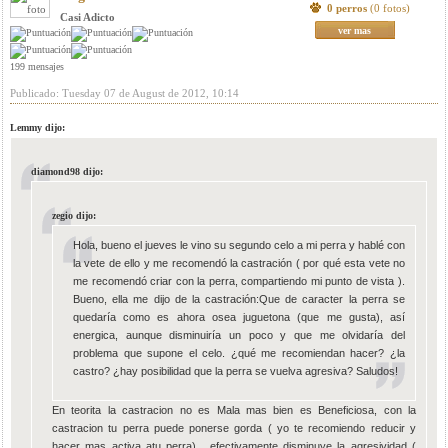
0 perros
(0 fotos)
Casi Adicto
ver mas
199 mensajes
Publicado: Tuesday 07 de August de 2012, 10:14
Lemmy dijo:
diamond98 dijo:
zegio dijo:
Hola, bueno el jueves le vino su segundo celo a mi perra y hablé con
la vete de ello y me recomendó la castración ( por qué esta vete no
me recomendó criar con la perra, compartiendo mi punto de vista ).
Bueno, ella me dijo de la castración:Que de caracter la perra se
quedaría como es ahora osea juguetona (que me gusta), así
energica, aunque disminuiría un poco y que me olvidaría del
problema que supone el celo. ¿qué me recomiendan hacer? ¿la
castro? ¿hay posibilidad que la perra se vuelva agresiva? Saludos!
En teorita la castracion no es Mala mas bien es Beneficiosa, con la
castracion tu perra puede ponerse gorda ( yo te recomiendo reducir y
hacer mas activa atu perra) , efectivamente disminuye la agresividad (