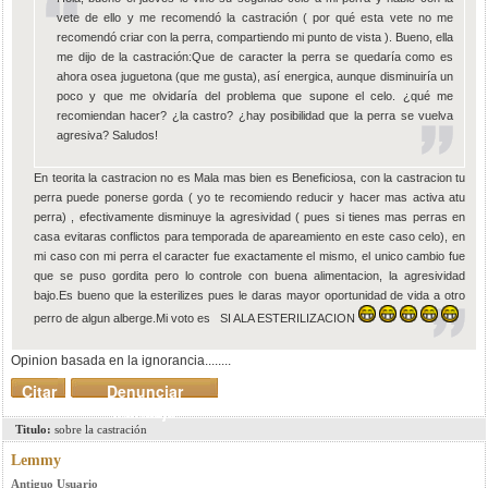
vete de ello y me recomendó la castración ( por qué esta vete no me
recomendó criar con la perra, compartiendo mi punto de vista ). Bueno, ella
me dijo de la castración:Que de caracter la perra se quedaría como es
ahora osea juguetona (que me gusta), así energica, aunque disminuiría un
poco y que me olvidaría del problema que supone el celo. ¿qué me
recomiendan hacer? ¿la castro? ¿hay posibilidad que la perra se vuelva
agresiva? Saludos!
En teorita la castracion no es Mala mas bien es Beneficiosa, con la castracion tu
perra puede ponerse gorda ( yo te recomiendo reducir y hacer mas activa atu
perra) , efectivamente disminuye la agresividad ( pues si tienes mas perras en
casa evitaras conflictos para temporada de apareamiento en este caso celo), en
mi caso con mi perra el caracter fue exactamente el mismo, el unico cambio fue
que se puso gordita pero lo controle con buena alimentacion, la agresividad
bajo.Es bueno que la esterilizes pues le daras mayor oportunidad de vida a otro
perro de algun alberge.Mi voto es SI ALA ESTERILIZACION
Opinion basada en la ignorancia........
Citar
Denunciar
mensaje
Titulo:
sobre la castración
Lemmy
Antiguo Usuario