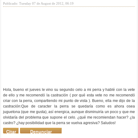
Publicado: Tuesday 07 de August de 2012, 06:19
Hola, bueno el jueves le vino su segundo celo a mi perra y hablé con la vete
de ello y me recomendó la castración ( por qué esta vete no me recomendó
criar con la perra, compartiendo mi punto de vista ). Bueno, ella me dijo de la
castración:Que de caracter la perra se quedaría como es ahora osea
juguetona (que me gusta), así energica, aunque disminuiría un poco y que me
olvidaría del problema que supone el celo. ¿qué me recomiendan hacer? ¿la
castro? ¿hay posibilidad que la perra se vuelva agresiva? Saludos!
Citar
Denunciar
mensaje