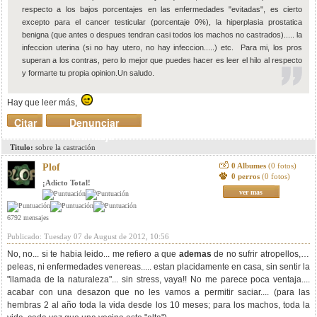
respecto a los bajos porcentajes en las enfermedades "evitadas", es cierto
excepto para el cancer testicular (porcentaje 0%), la hiperplasia prostatica
benigna (que antes o despues tendran casi todos los machos no castrados)..... la
infeccion uterina (si no hay utero, no hay infeccion.....) etc. Para mi, los pros
superan a los contras, pero lo mejor que puedes hacer es leer el hilo al respecto
y formarte tu propia opinion.Un saludo.
Hay que leer más,
Citar
Denunciar
mensaje
Titulo:
sobre la castración
0 Albumes
(0 fotos)
Plof
0 perros
(0 fotos)
¡Adicto Total!
ver mas
6792 mensajes
Publicado: Tuesday 07 de August de 2012, 10:56
No, no... si te habia leido... me refiero a que
ademas
de no sufrir atropellos, ni
peleas, ni enfermedades venereas..... estan placidamente en casa, sin sentir la
"llamada de la naturaleza"... sin stress, vaya!! No me parece poca ventaja....
acabar con una desazon que no les vamos a permitir saciar.... (para las
hembras 2 al año toda la vida desde los 10 meses; para los machos, toda la