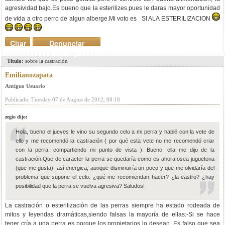
agresividad bajo.Es bueno que la esterilizes pues le daras mayor oportunidad
de vida a otro perro de algun alberge.Mi voto es SI ALA ESTERILIZACION
Citar
Denunciar
mensaje
Titulo:
sobre la castración
Emilianozapata
Antiguo Usuario
Publicado: Tuesday 07 de August de 2012, 08:18
zegio dijo:
Hola, bueno el jueves le vino su segundo celo a mi perra y hablé con la vete de
ello y me recomendó la castración ( por qué esta vete no me recomendó criar
con la perra, compartiendo mi punto de vista ). Bueno, ella me dijo de la
castración:Que de caracter la perra se quedaría como es ahora osea juguetona
(que me gusta), así energica, aunque disminuiría un poco y que me olvidaría del
problema que supone el celo. ¿qué me recomiendan hacer? ¿la castro? ¿hay
posibilidad que la perra se vuelva agresiva? Saludos!
La castración o esterilización de las perras siempre ha estado rodeada de
mitos y leyendas dramáticas,siendo falsas la mayoría de ellas:-Si se hace
tener cría a una perra es porque los propietarios lo desean. Es falso que sea