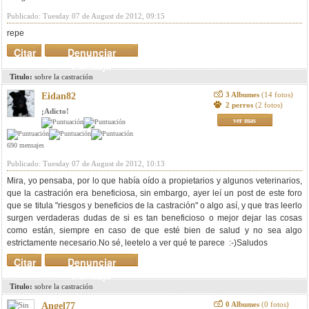
Publicado: Tuesday 07 de August de 2012, 09:15
repe
Citar
Denunciar
mensaje
Titulo:
sobre la castración
3 Albumes
(14 fotos)
Eidan82
2 perros
(2 fotos)
¡Adicto!
ver mas
690 mensajes
Publicado: Tuesday 07 de August de 2012, 10:13
Mira, yo pensaba, por lo que había oído a propietarios y algunos veterinarios,
que la castración era beneficiosa, sin embargo, ayer leí un post de este foro
que se titula "riesgos y beneficios de la castración" o algo así, y que tras leerlo
surgen verdaderas dudas de si es tan beneficioso o mejor dejar las cosas
como están, siempre en caso de que esté bien de salud y no sea algo
estrictamente necesario.No sé, leetelo a ver qué te parece :-)Saludos
Citar
Denunciar
mensaje
Titulo:
sobre la castración
0 Albumes
(0 fotos)
Angel77