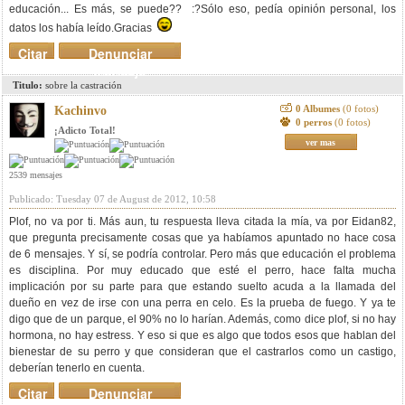
educación... Es más, se puede?? :?Sólo eso, pedía opinión personal, los
datos los había leído.Gracias
Citar
Denunciar
mensaje
Titulo:
sobre la castración
0 Albumes
(0 fotos)
Kachinvo
0 perros
(0 fotos)
¡Adicto Total!
ver mas
2539 mensajes
Publicado: Tuesday 07 de August de 2012, 10:58
Plof, no va por ti. Más aun, tu respuesta lleva citada la mía, va por Eidan82,
que pregunta precisamente cosas que ya habíamos apuntado no hace cosa
de 6 mensajes. Y sí, se podría controlar. Pero más que educación el problema
es disciplina. Por muy educado que esté el perro, hace falta mucha
implicación por su parte para que estando suelto acuda a la llamada del
dueño en vez de irse con una perra en celo. Es la prueba de fuego. Y ya te
digo que de un parque, el 90% no lo harían. Además, como dice plof, si no hay
hormona, no hay estress. Y eso si que es algo que todos esos que hablan del
bienestar de su perro y que consideran que el castrarlos como un castigo,
deberían tenerlo en cuenta.
Citar
Denunciar