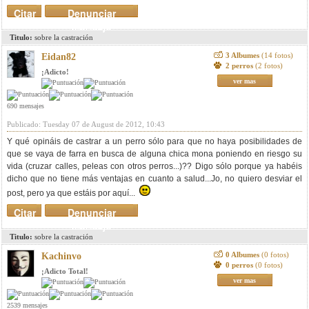
Citar
Denunciar
mensaje
Titulo:
sobre la castración
3 Albumes
(14 fotos)
Eidan82
2 perros
(2 fotos)
¡Adicto!
ver mas
690 mensajes
Publicado: Tuesday 07 de August de 2012, 10:43
Y qué opináis de castrar a un perro sólo para que no haya posibilidades de
que se vaya de farra en busca de alguna chica mona poniendo en riesgo su
vida (cruzar calles, peleas con otros perros...)?? Digo sólo porque ya habéis
dicho que no tiene más ventajas en cuanto a salud...Jo, no quiero desviar el
post, pero ya que estáis por aquí...
Citar
Denunciar
mensaje
Titulo:
sobre la castración
0 Albumes
(0 fotos)
Kachinvo
0 perros
(0 fotos)
¡Adicto Total!
ver mas
2539 mensajes