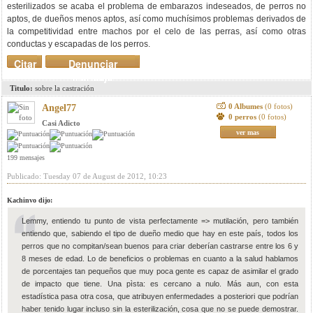
esterilizados se acaba el problema de embarazos indeseados, de perros no
aptos, de dueños menos aptos, así como muchísimos problemas derivados de
la competitividad entre machos por el celo de las perras, así como otras
conductas y escapadas de los perros.
Citar
Denunciar
mensaje
Titulo:
sobre la castración
0 Albumes
(0 fotos)
Angel77
0 perros
(0 fotos)
Casi Adicto
ver mas
199 mensajes
Publicado: Tuesday 07 de August de 2012, 10:23
Kachinvo dijo:
Lemmy, entiendo tu punto de vista perfectamente => mutilación, pero también
entiendo que, sabiendo el tipo de dueño medio que hay en este país, todos los
perros que no compitan/sean buenos para criar deberían castrarse entre los 6 y
8 meses de edad. Lo de beneficios o problemas en cuanto a la salud hablamos
de porcentajes tan pequeños que muy poca gente es capaz de asimilar el grado
de impacto que tiene. Una pìsta: es cercano a nulo. Más aun, con esta
estadística pasa otra cosa, que atribuyen enfermedades a posteriori que podrían
haber tenido lugar incluso sin la esterilización, cosa que no se puede demostrar.