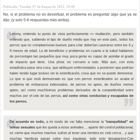
Publicado: Tuesday 07 de August de 2012, 10:49
No, si el problema no es desvirtuar, el problema es preguntar algo que ya se
dijo: (y solo 5-6 respuestas más arriba).
Lemmy, entiendo tu punto de vista perfectamente => mutilación, pero también
entiendo que, sabiendo el tipo de dueño medio que hay en este país, todos los
perros que no compitan/sean buenos para criar deberían castrarse entre los 6 y
8 meses de edad. Lo de beneficios o problemas en cuanto a la salud hablamos
de porcentajes tan pequeños que muy poca gente es capaz de asimilar el grado
de impacto que tiene. Una pìsta: es cercano a nulo. Más aun, con esta
estadística pasa otra cosa, que atribuyen enfermedades a posteriori que podrían
haber tenido lugar incluso sin la esterilización, cosa que no se puede demostrar.
Lo que si que está demostrado es que con perros esterilizados se acaba el
problema de embarazos indeseados, de perros no aptos, de dueños menos
aptos, así como muchísimos problemas derivados de la competitividad entre
machos por el celo de las perras,
así como otras conductas y escapadas de
los perros.
De acuerdo en todo,
a mi modo de ver falta mencionar la "
tranquilidad" en
temas sexuales
que les queda a estos animales.... aparte del control poblacional,
es cierto que muchos machos sufren al tener una hembra en celo cerca... y que
muchas hembras pasan celos muy inquietas, todo esto desaparece.Con