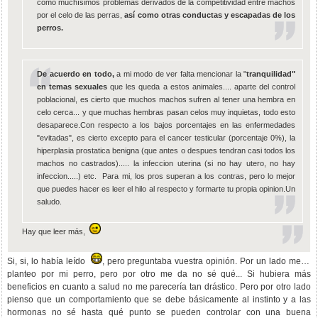
como muchísimos problemas derivados de la competitividad entre machos
por el celo de las perras,
así como otras conductas y escapadas de los
perros.
De acuerdo en todo,
a mi modo de ver falta mencionar la "
tranquilidad"
en temas sexuales
que les queda a estos animales.... aparte del control
poblacional, es cierto que muchos machos sufren al tener una hembra en
celo cerca... y que muchas hembras pasan celos muy inquietas, todo esto
desaparece.Con respecto a los bajos porcentajes en las enfermedades
"evitadas", es cierto excepto para el cancer testicular (porcentaje 0%), la
hiperplasia prostatica benigna (que antes o despues tendran casi todos los
machos no castrados)..... la infeccion uterina (si no hay utero, no hay
infeccion.....) etc. Para mi, los pros superan a los contras, pero lo mejor
que puedes hacer es leer el hilo al respecto y formarte tu propia opinion.Un
saludo.
Hay que leer más,
Si, si, lo había leído
, pero preguntaba vuestra opinión. Por un lado me lo
planteo por mi perro, pero por otro me da no sé qué... Si hubiera más
beneficios en cuanto a salud no me parecería tan drástico. Pero por otro lado
pienso que un comportamiento que se debe básicamente al instinto y a las
hormonas no sé hasta qué punto se pueden controlar con una buena