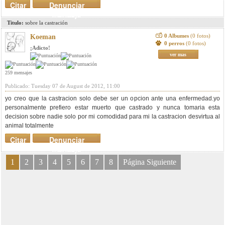
Citar
Denunciar
mensaje
Titulo:
sobre la castración
0 Albumes
(0 fotos)
Koeman
0 perros
(0 fotos)
¡Adicto!
ver mas
259 mensajes
Publicado: Tuesday 07 de August de 2012, 11:00
yo creo que la castracion solo debe ser un opcion ante una enfermedad.yo
personalmente prefiero estar muerto que castrado y nunca tomaria esta
decision sobre nadie solo por mi comodidad para mi la castracion desvirtua al
animal totalmente
Citar
Denunciar
mensaje
1
2
3
4
5
6
7
8
Página Siguiente