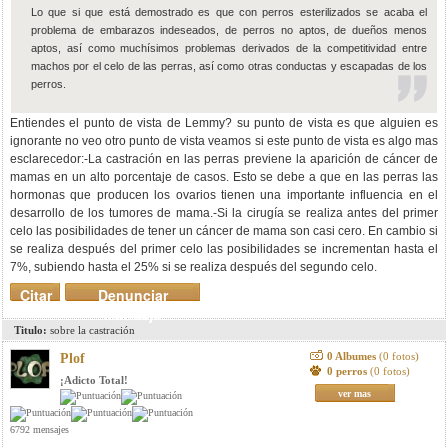
Lo que si que está demostrado es que con perros esterilizados se acaba el
problema de embarazos indeseados, de perros no aptos, de dueños menos
aptos, así como muchísimos problemas derivados de la competitividad entre
machos por el celo de las perras, así como otras conductas y escapadas de los
perros.
Entiendes el punto de vista de Lemmy? su punto de vista es que alguien es
ignorante no veo otro punto de vista veamos si este punto de vista es algo mas
esclarecedor:-La castración en las perras previene la aparición de cáncer de
mamas en un alto porcentaje de casos. Esto se debe a que en las perras las
hormonas que producen los ovarios tienen una importante influencia en el
desarrollo de los tumores de mama.-Si la cirugía se realiza antes del primer
celo las posibilidades de tener un cáncer de mama son casi cero. En cambio si
se realiza después del primer celo las posibilidades se incrementan hasta el
7%, subiendo hasta el 25% si se realiza después del segundo celo.
Citar
Denunciar
mensaje
Titulo:
sobre la castración
0 Albumes
(0 fotos)
Plof
0 perros
(0 fotos)
¡Adicto Total!
ver mas
6792 mensajes