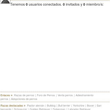
Tenemos
0
usuarios conectados.
0
invitados y
0
miembro/s:
Enlaces
Razas de perros
|
Foro de Perros
|
Venta perros
|
Adiestramiento
perros
|
Adopciones de perros
Razas destacadas
Pastor alemán
|
Bulldog
|
Bull terrier
|
Yorkshire
|
Boxer
|
San
bernardo
|
Schnauzer
|
Golden Retriever
|
Doberman
|
Labrador Retriever