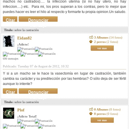
machos no castrados)..... la infeccion uterina (si no hay utero, no hay
infeccion.....) etc. Para mi, los pros superan a los contras, pero lo mejor que
puedes hacer es leer el hilo al respecto y formarte tu propia opinion.Un saludo.
Citar
Denunciar
mensaje
Titulo:
sobre la castración
3 Albumes
(14 fotos)
Eidan82
2 perros
(2 fotos)
¡Adicto!
ver mas
690 mensajes
Publicado: Tuesday 07 de August de 2012, 10:32
Y si a un macho se le hace la vasectomía en lugar de castración, también
cambia su carácter y su predilección por las hembras? O sólo deja de ser fértil
aunque lo intente?
Citar
Denunciar
mensaje
Titulo:
sobre la castración
0 Albumes
(0 fotos)
Plof
0 perros
(0 fotos)
¡Adicto Total!
ver mas