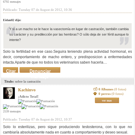
6792 mensajes
Publicado: Tuesday 07 de August de 2012, 10:36
Eidan82 dijo:
Y si a un macho se le hace la vasectomía en lugar de castración, también cambia
su carácter y su predilección por las hembras? O sólo deja de ser fértil aunque lo
intente?
Solo la fertilidad en ese caso.Seguira teniendo plena actividad hormonal, es
decir, comportamiento de macho entero, y predisposicion a enfermedades
intacta.Aparte de que no todos los veterinarios saben hacerla....
Citar
Denunciar
mensaje
Titulo:
sobre la castración
0 Albumes
(0 fotos)
Kachinvo
0 perros
(0 fotos)
¡Adicto Total!
ver mas
2539 mensajes
Publicado: Tuesday 07 de August de 2012, 10:37
Solo lo esterilizas, pero sigue produciendo testosterona, con lo que no
cambiaría absolutamente nada en cuanto a comportamiento y deseo sexual.