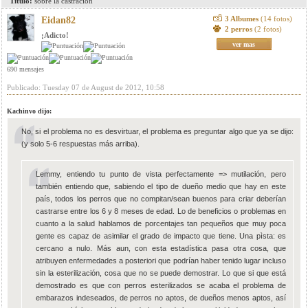
Titulo:
sobre la castración
3 Albumes
(14 fotos)
Eidan82
2 perros
(2 fotos)
¡Adicto!
ver mas
690 mensajes
Publicado: Tuesday 07 de August de 2012, 10:58
Kachinvo dijo:
No, si el problema no es desvirtuar, el problema es preguntar algo que ya se dijo:
(y solo 5-6 respuestas más arriba).
Lemmy, entiendo tu punto de vista perfectamente => mutilación, pero
también entiendo que, sabiendo el tipo de dueño medio que hay en este
país, todos los perros que no compitan/sean buenos para criar deberían
castrarse entre los 6 y 8 meses de edad. Lo de beneficios o problemas en
cuanto a la salud hablamos de porcentajes tan pequeños que muy poca
gente es capaz de asimilar el grado de impacto que tiene. Una pìsta: es
cercano a nulo. Más aun, con esta estadística pasa otra cosa, que
atribuyen enfermedades a posteriori que podrían haber tenido lugar incluso
sin la esterilización, cosa que no se puede demostrar. Lo que si que está
demostrado es que con perros esterilizados se acaba el problema de
embarazos indeseados, de perros no aptos, de dueños menos aptos, así