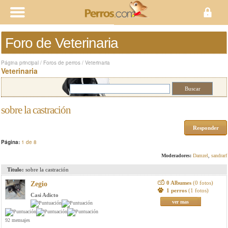
Foro de Veterinaria
Página principal
/
Foros de perros
/
Veterinaria
Veterinaria
sobre la castración
Responder
Página:
1 de 8
Moderadores:
Damzel
,
sandrarf
Titulo:
sobre la castración
0 Albumes
(0 fotos)
Zegio
1 perros
(1 fotos)
Casi Adicto
ver mas
92 mensajes