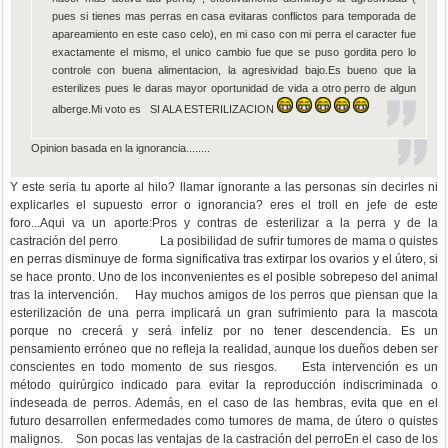
pues si tienes mas perras en casa evitaras conflictos para temporada de
apareamiento en este caso celo), en mi caso con mi perra el caracter fue
exactamente el mismo, el unico cambio fue que se puso gordita pero lo
controle con buena alimentacion, la agresividad bajo.Es bueno que la
esterilizes pues le daras mayor oportunidad de vida a otro perro de algun
alberge.Mi voto es SI ALA ESTERILIZACION
Opinion basada en la ignorancia........
Y este seria tu aporte al hilo? llamar ignorante a las personas sin decirles ni
explicarles el supuesto error o ignorancia? eres el troll en jefe de este
foro...Aqui va un aporte:Pros y contras de esterilizar a la perra y de la
castración del perro La posibilidad de sufrir tumores de mama o quistes
en perras disminuye de forma significativa tras extirpar los ovarios y el útero, si
se hace pronto. Uno de los inconvenientes es el posible sobrepeso del animal
tras la intervención. Hay muchos amigos de los perros que piensan que la
esterilización de una perra implicará un gran sufrimiento para la mascota
porque no crecerá y será infeliz por no tener descendencia. Es un
pensamiento erróneo que no refleja la realidad, aunque los dueños deben ser
conscientes en todo momento de sus riesgos. Esta intervención es un
método quirúrgico indicado para evitar la reproducción indiscriminada o
indeseada de perros. Además, en el caso de las hembras, evita que en el
futuro desarrollen enfermedades como tumores de mama, de útero o quistes
malignos. Son pocas las ventajas de la castración del perroEn el caso de los