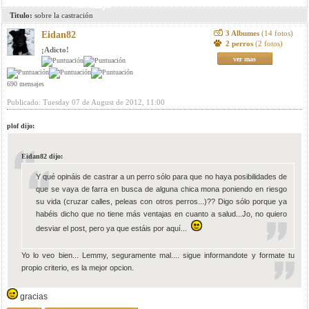
mensaje
Titulo:
sobre la castración
3 Albumes
(14 fotos)
Eidan82
2 perros
(2 fotos)
¡Adicto!
ver mas
690 mensajes
Publicado: Tuesday 07 de August de 2012, 11:00
plof dijo:
Eidan82 dijo:
Y qué opináis de castrar a un perro sólo para que no haya posibilidades de
que se vaya de farra en busca de alguna chica mona poniendo en riesgo
su vida (cruzar calles, peleas con otros perros...)?? Digo sólo porque ya
habéis dicho que no tiene más ventajas en cuanto a salud...Jo, no quiero
desviar el post, pero ya que estáis por aquí...
Yo lo veo bien... Lemmy, seguramente mal.... sigue informandote y formate tu
propio criterio, es la mejor opcion.
gracias