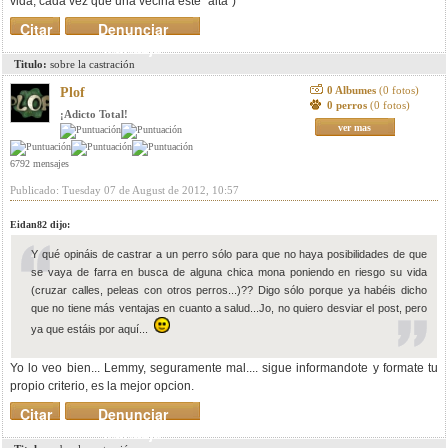
vida, cada vez que una vecina este "alta")
Citar
Denunciar
mensaje
Titulo:
sobre la castración
0 Albumes
(0 fotos)
Plof
0 perros
(0 fotos)
¡Adicto Total!
ver mas
6792 mensajes
Publicado: Tuesday 07 de August de 2012, 10:57
Eidan82 dijo:
Y qué opináis de castrar a un perro sólo para que no haya posibilidades de que
se vaya de farra en busca de alguna chica mona poniendo en riesgo su vida
(cruzar calles, peleas con otros perros...)?? Digo sólo porque ya habéis dicho
que no tiene más ventajas en cuanto a salud...Jo, no quiero desviar el post, pero
ya que estáis por aquí...
Yo lo veo bien... Lemmy, seguramente mal.... sigue informandote y formate tu
propio criterio, es la mejor opcion.
Citar
Denunciar
mensaje