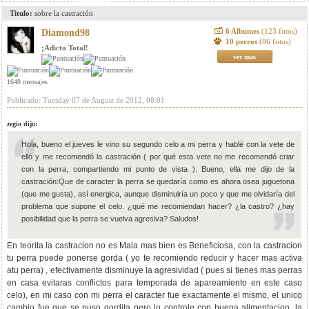
Titulo:
sobre la castración
6 Albumes
(123 fotos)
Diamond98
10 perros
(86 fotos)
¡Adicto Total!
ver mas
1648 mensajes
Publicado: Tuesday 07 de August de 2012, 08:01
zegio dijo:
Hola, bueno el jueves le vino su segundo celo a mi perra y hablé con la vete de
ello y me recomendó la castración ( por qué esta vete no me recomendó criar
con la perra, compartiendo mi punto de vista ). Bueno, ella me dijo de la
castración:Que de caracter la perra se quedaría como es ahora osea juguetona
(que me gusta), así energica, aunque disminuiría un poco y que me olvidaría del
problema que supone el celo. ¿qué me recomiendan hacer? ¿la castro? ¿hay
posibilidad que la perra se vuelva agresiva? Saludos!
En teorita la castracion no es Mala mas bien es Beneficiosa, con la castracion
tu perra puede ponerse gorda ( yo te recomiendo reducir y hacer mas activa
atu perra) , efectivamente disminuye la agresividad ( pues si tienes mas perras
en casa evitaras conflictos para temporada de apareamiento en este caso
celo), en mi caso con mi perra el caracter fue exactamente el mismo, el unico
cambio fue que se puso gordita pero lo controle con buena alimentacion, la