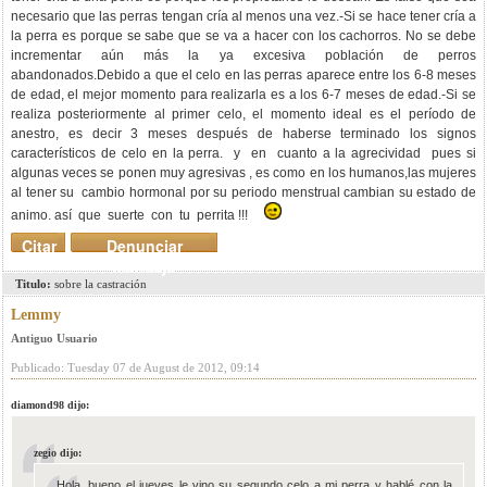
necesario que las perras tengan cría al menos una vez.-Si se hace tener cría a
la perra es porque se sabe que se va a hacer con los cachorros. No se debe
incrementar aún más la ya excesiva población de perros
abandonados.Debido a que el celo en las perras aparece entre los 6-8 meses
de edad, el mejor momento para realizarla es a los 6-7 meses de edad.-Si se
realiza posteriormente al primer celo, el momento ideal es el período de
anestro, es decir 3 meses después de haberse terminado los signos
característicos de celo en la perra. y en cuanto a la agrecividad pues si
algunas veces se ponen muy agresivas , es como en los humanos,las mujeres
al tener su cambio hormonal por su periodo menstrual cambian su estado de
animo. así que suerte con tu perrita !!!
Citar
Denunciar
mensaje
Titulo:
sobre la castración
Lemmy
Antiguo Usuario
Publicado: Tuesday 07 de August de 2012, 09:14
diamond98 dijo:
zegio dijo:
Hola, bueno el jueves le vino su segundo celo a mi perra y hablé con la