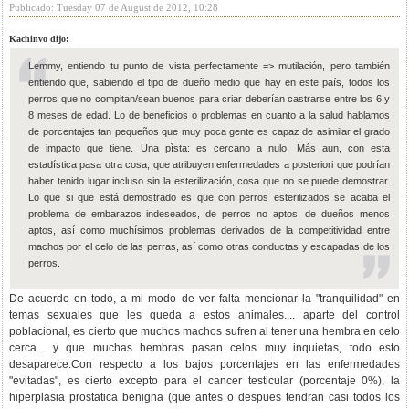
Publicado: Tuesday 07 de August de 2012, 10:28
Kachinvo dijo:
Lemmy, entiendo tu punto de vista perfectamente => mutilación, pero también
entiendo que, sabiendo el tipo de dueño medio que hay en este país, todos los
perros que no compitan/sean buenos para criar deberían castrarse entre los 6 y
8 meses de edad. Lo de beneficios o problemas en cuanto a la salud hablamos
de porcentajes tan pequeños que muy poca gente es capaz de asimilar el grado
de impacto que tiene. Una pìsta: es cercano a nulo. Más aun, con esta
estadística pasa otra cosa, que atribuyen enfermedades a posteriori que podrían
haber tenido lugar incluso sin la esterilización, cosa que no se puede demostrar.
Lo que si que está demostrado es que con perros esterilizados se acaba el
problema de embarazos indeseados, de perros no aptos, de dueños menos
aptos, así como muchísimos problemas derivados de la competitividad entre
machos por el celo de las perras, así como otras conductas y escapadas de los
perros.
De acuerdo en todo, a mi modo de ver falta mencionar la "tranquilidad" en
temas sexuales que les queda a estos animales.... aparte del control
poblacional, es cierto que muchos machos sufren al tener una hembra en celo
cerca... y que muchas hembras pasan celos muy inquietas, todo esto
desaparece.Con respecto a los bajos porcentajes en las enfermedades
"evitadas", es cierto excepto para el cancer testicular (porcentaje 0%), la
hiperplasia prostatica benigna (que antes o despues tendran casi todos los