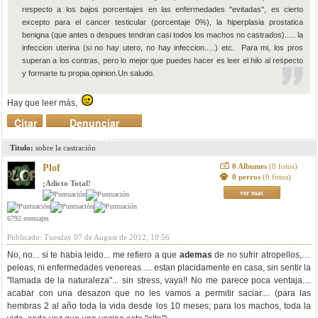
respecto a los bajos porcentajes en las enfermedades "evitadas", es cierto
excepto para el cancer testicular (porcentaje 0%), la hiperplasia prostatica
benigna (que antes o despues tendran casi todos los machos no castrados)..... la
infeccion uterina (si no hay utero, no hay infeccion.....) etc. Para mi, los pros
superan a los contras, pero lo mejor que puedes hacer es leer el hilo al respecto
y formarte tu propia opinion.Un saludo.
Hay que leer más,
Citar
Denunciar
mensaje
Titulo:
sobre la castración
0 Albumes
(0 fotos)
Plof
0 perros
(0 fotos)
¡Adicto Total!
ver mas
6792 mensajes
Publicado: Tuesday 07 de August de 2012, 10:56
No, no... si te habia leido... me refiero a que
ademas
de no sufrir atropellos, ni
peleas, ni enfermedades venereas..... estan placidamente en casa, sin sentir la
"llamada de la naturaleza"... sin stress, vaya!! No me parece poca ventaja....
acabar con una desazon que no les vamos a permitir saciar.... (para las
hembras 2 al año toda la vida desde los 10 meses; para los machos, toda la