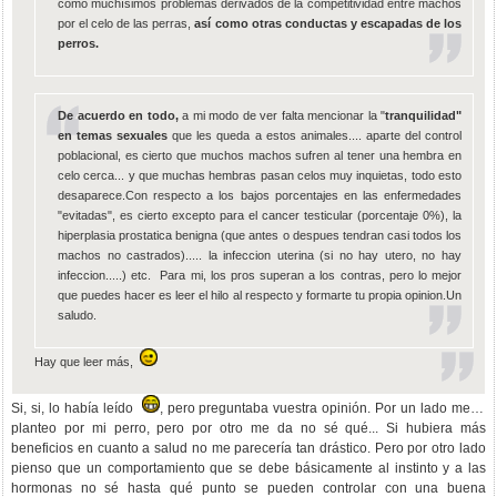
como muchísimos problemas derivados de la competitividad entre machos
por el celo de las perras,
así como otras conductas y escapadas de los
perros.
De acuerdo en todo,
a mi modo de ver falta mencionar la "
tranquilidad"
en temas sexuales
que les queda a estos animales.... aparte del control
poblacional, es cierto que muchos machos sufren al tener una hembra en
celo cerca... y que muchas hembras pasan celos muy inquietas, todo esto
desaparece.Con respecto a los bajos porcentajes en las enfermedades
"evitadas", es cierto excepto para el cancer testicular (porcentaje 0%), la
hiperplasia prostatica benigna (que antes o despues tendran casi todos los
machos no castrados)..... la infeccion uterina (si no hay utero, no hay
infeccion.....) etc. Para mi, los pros superan a los contras, pero lo mejor
que puedes hacer es leer el hilo al respecto y formarte tu propia opinion.Un
saludo.
Hay que leer más,
Si, si, lo había leído
, pero preguntaba vuestra opinión. Por un lado me lo
planteo por mi perro, pero por otro me da no sé qué... Si hubiera más
beneficios en cuanto a salud no me parecería tan drástico. Pero por otro lado
pienso que un comportamiento que se debe básicamente al instinto y a las
hormonas no sé hasta qué punto se pueden controlar con una buena