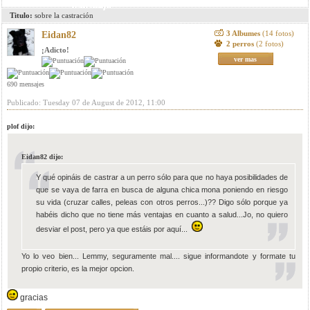
mensaje
Titulo:
sobre la castración
3 Albumes
(14 fotos)
Eidan82
2 perros
(2 fotos)
¡Adicto!
ver mas
690 mensajes
Publicado: Tuesday 07 de August de 2012, 11:00
plof dijo:
Eidan82 dijo:
Y qué opináis de castrar a un perro sólo para que no haya posibilidades de
que se vaya de farra en busca de alguna chica mona poniendo en riesgo
su vida (cruzar calles, peleas con otros perros...)?? Digo sólo porque ya
habéis dicho que no tiene más ventajas en cuanto a salud...Jo, no quiero
desviar el post, pero ya que estáis por aquí...
Yo lo veo bien... Lemmy, seguramente mal.... sigue informandote y formate tu
propio criterio, es la mejor opcion.
gracias