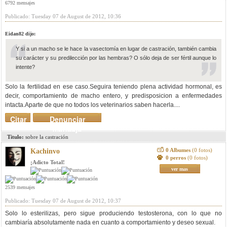
6792 mensajes
Publicado: Tuesday 07 de August de 2012, 10:36
Eidan82 dijo:
Y si a un macho se le hace la vasectomía en lugar de castración, también cambia
su carácter y su predilección por las hembras? O sólo deja de ser fértil aunque lo
intente?
Solo la fertilidad en ese caso.Seguira teniendo plena actividad hormonal, es
decir, comportamiento de macho entero, y predisposicion a enfermedades
intacta.Aparte de que no todos los veterinarios saben hacerla....
Citar
Denunciar
mensaje
Titulo:
sobre la castración
0 Albumes
(0 fotos)
Kachinvo
0 perros
(0 fotos)
¡Adicto Total!
ver mas
2539 mensajes
Publicado: Tuesday 07 de August de 2012, 10:37
Solo lo esterilizas, pero sigue produciendo testosterona, con lo que no
cambiaría absolutamente nada en cuanto a comportamiento y deseo sexual.