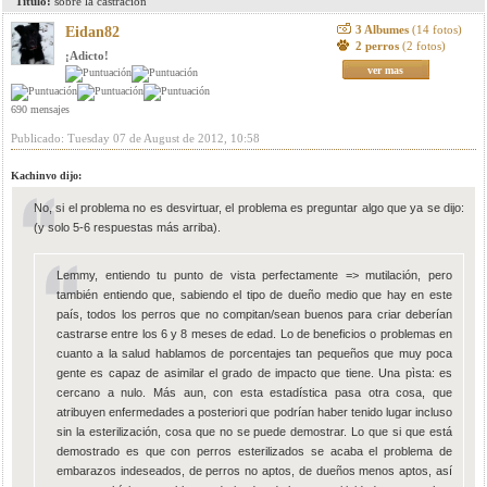
Titulo:
sobre la castración
3 Albumes
(14 fotos)
Eidan82
2 perros
(2 fotos)
¡Adicto!
ver mas
690 mensajes
Publicado: Tuesday 07 de August de 2012, 10:58
Kachinvo dijo:
No, si el problema no es desvirtuar, el problema es preguntar algo que ya se dijo:
(y solo 5-6 respuestas más arriba).
Lemmy, entiendo tu punto de vista perfectamente => mutilación, pero
también entiendo que, sabiendo el tipo de dueño medio que hay en este
país, todos los perros que no compitan/sean buenos para criar deberían
castrarse entre los 6 y 8 meses de edad. Lo de beneficios o problemas en
cuanto a la salud hablamos de porcentajes tan pequeños que muy poca
gente es capaz de asimilar el grado de impacto que tiene. Una pìsta: es
cercano a nulo. Más aun, con esta estadística pasa otra cosa, que
atribuyen enfermedades a posteriori que podrían haber tenido lugar incluso
sin la esterilización, cosa que no se puede demostrar. Lo que si que está
demostrado es que con perros esterilizados se acaba el problema de
embarazos indeseados, de perros no aptos, de dueños menos aptos, así