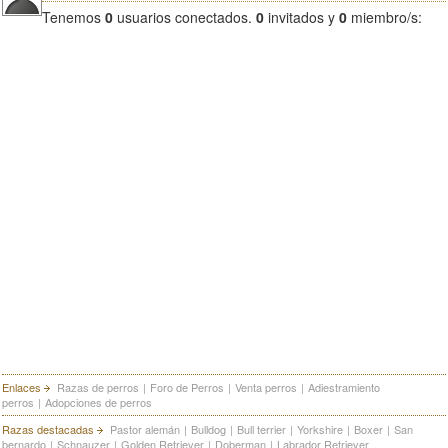
Tenemos
0
usuarios conectados.
0
invitados y
0
miembro/s:
Enlaces
Razas de perros
|
Foro de Perros
|
Venta perros
|
Adiestramiento
perros
|
Adopciones de perros
Razas destacadas
Pastor alemán
|
Bulldog
|
Bull terrier
|
Yorkshire
|
Boxer
|
San
bernardo
|
Schnauzer
|
Golden Retriever
|
Doberman
|
Labrador Retriever