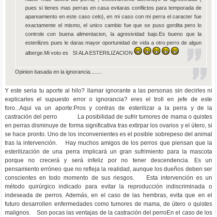
pues si tienes mas perras en casa evitaras conflictos para temporada de
apareamiento en este caso celo), en mi caso con mi perra el caracter fue
exactamente el mismo, el unico cambio fue que se puso gordita pero lo
controle con buena alimentacion, la agresividad bajo.Es bueno que la
esterilizes pues le daras mayor oportunidad de vida a otro perro de algun
alberge.Mi voto es SI ALA ESTERILIZACION
Opinion basada en la ignorancia........
Y este seria tu aporte al hilo? llamar ignorante a las personas sin decirles ni
explicarles el supuesto error o ignorancia? eres el troll en jefe de este
foro...Aqui va un aporte:Pros y contras de esterilizar a la perra y de la
castración del perro La posibilidad de sufrir tumores de mama o quistes
en perras disminuye de forma significativa tras extirpar los ovarios y el útero, si
se hace pronto. Uno de los inconvenientes es el posible sobrepeso del animal
tras la intervención. Hay muchos amigos de los perros que piensan que la
esterilización de una perra implicará un gran sufrimiento para la mascota
porque no crecerá y será infeliz por no tener descendencia. Es un
pensamiento erróneo que no refleja la realidad, aunque los dueños deben ser
conscientes en todo momento de sus riesgos. Esta intervención es un
método quirúrgico indicado para evitar la reproducción indiscriminada o
indeseada de perros. Además, en el caso de las hembras, evita que en el
futuro desarrollen enfermedades como tumores de mama, de útero o quistes
malignos. Son pocas las ventajas de la castración del perroEn el caso de los