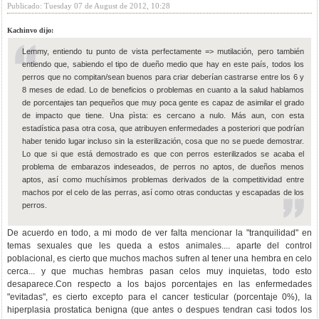
Publicado: Tuesday 07 de August de 2012, 10:28
Kachinvo dijo:
Lemmy, entiendo tu punto de vista perfectamente => mutilación, pero también
entiendo que, sabiendo el tipo de dueño medio que hay en este país, todos los
perros que no compitan/sean buenos para criar deberían castrarse entre los 6 y
8 meses de edad. Lo de beneficios o problemas en cuanto a la salud hablamos
de porcentajes tan pequeños que muy poca gente es capaz de asimilar el grado
de impacto que tiene. Una pìsta: es cercano a nulo. Más aun, con esta
estadística pasa otra cosa, que atribuyen enfermedades a posteriori que podrían
haber tenido lugar incluso sin la esterilización, cosa que no se puede demostrar.
Lo que si que está demostrado es que con perros esterilizados se acaba el
problema de embarazos indeseados, de perros no aptos, de dueños menos
aptos, así como muchísimos problemas derivados de la competitividad entre
machos por el celo de las perras, así como otras conductas y escapadas de los
perros.
De acuerdo en todo, a mi modo de ver falta mencionar la "tranquilidad" en
temas sexuales que les queda a estos animales.... aparte del control
poblacional, es cierto que muchos machos sufren al tener una hembra en celo
cerca... y que muchas hembras pasan celos muy inquietas, todo esto
desaparece.Con respecto a los bajos porcentajes en las enfermedades
"evitadas", es cierto excepto para el cancer testicular (porcentaje 0%), la
hiperplasia prostatica benigna (que antes o despues tendran casi todos los