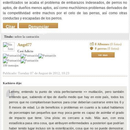
esterilizados se acaba el problema de embarazos indeseados, de perros no
aptos, de dueños menos aptos, así como muchísimos problemas derivados de
la competitividad entre machos por el celo de las perras, así como otras
conductas y escapadas de los perros.
Citar
Denunciar
mensaje
Titulo:
sobre la castración
0 Albumes
(0 fotos)
Angel77
0 perros
(0 fotos)
Casi Adicto
ver mas
199 mensajes
Publicado: Tuesday 07 de August de 2012, 10:23
Kachinvo dijo:
Lemmy, entiendo tu punto de vista perfectamente => mutilación, pero también
entiendo que, sabiendo el tipo de dueño medio que hay en este país, todos los
perros que no compitan/sean buenos para criar deberían castrarse entre los 6 y
8 meses de edad. Lo de beneficios o problemas en cuanto a la salud hablamos
de porcentajes tan pequeños que muy poca gente es capaz de asimilar el grado
de impacto que tiene. Una pìsta: es cercano a nulo. Más aun, con esta
estadística pasa otra cosa, que atribuyen enfermedades a posteriori que podrían
haber tenido lugar incluso sin la esterilización, cosa que no se puede demostrar.