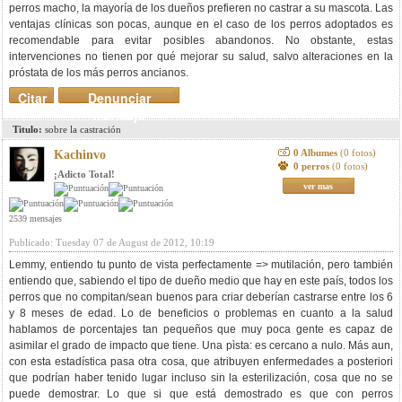
perros macho, la mayoría de los dueños prefieren no castrar a su mascota. Las
ventajas clínicas son pocas, aunque en el caso de los perros adoptados es
recomendable para evitar posibles abandonos. No obstante, estas
intervenciones no tienen por qué mejorar su salud, salvo alteraciones en la
próstata de los más perros ancianos.
Citar
Denunciar
mensaje
Titulo:
sobre la castración
0 Albumes
(0 fotos)
Kachinvo
0 perros
(0 fotos)
¡Adicto Total!
ver mas
2539 mensajes
Publicado: Tuesday 07 de August de 2012, 10:19
Lemmy, entiendo tu punto de vista perfectamente => mutilación, pero también
entiendo que, sabiendo el tipo de dueño medio que hay en este país, todos los
perros que no compitan/sean buenos para criar deberían castrarse entre los 6
y 8 meses de edad. Lo de beneficios o problemas en cuanto a la salud
hablamos de porcentajes tan pequeños que muy poca gente es capaz de
asimilar el grado de impacto que tiene. Una pìsta: es cercano a nulo. Más aun,
con esta estadística pasa otra cosa, que atribuyen enfermedades a posteriori
que podrían haber tenido lugar incluso sin la esterilización, cosa que no se
puede demostrar. Lo que si que está demostrado es que con perros