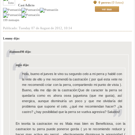
0 perros
(0 fotos)
Casi Adicto
ver mas
199 mensajes
Publicado: Tuesday 07 de August de 2012, 10:14
Lemmy dijo:
diamond98 dijo:
zegio dijo:
Hola, bueno el jueves le vino su segundo celo a mi perra y hablé con
la vete de ello y me recomendó la castración ( por qué esta vete no
me recomendó criar con la perra, compartiendo mi punto de vista ).
Bueno, ella me dijo de la castración:Que de caracter la perra se
quedaría como es ahora osea juguetona (que me gusta), así
energica, aunque disminuiría un poco y que me olvidaría del
problema que supone el celo. ¿qué me recomiendan hacer? ¿la
castro? ¿hay posibilidad que la perra se vuelva agresiva? Saludos!
En teorita la castracion no es Mala mas bien es Beneficiosa, con la
castracion tu perra puede ponerse gorda ( yo te recomiendo reducir y
hacer mas activa atu perra) , efectivamente disminuye la agresividad (