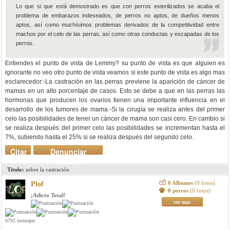
Lo que si que está demostrado es que con perros esterilizados se acaba el
problema de embarazos indeseados, de perros no aptos, de dueños menos
aptos, así como muchísimos problemas derivados de la competitividad entre
machos por el celo de las perras, así como otras conductas y escapadas de los
perros.
Entiendes el punto de vista de Lemmy? su punto de vista es que alguien es
ignorante no veo otro punto de vista veamos si este punto de vista es algo mas
esclarecedor:-La castración en las perras previene la aparición de cáncer de
mamas en un alto porcentaje de casos. Esto se debe a que en las perras las
hormonas que producen los ovarios tienen una importante influencia en el
desarrollo de los tumores de mama.-Si la cirugía se realiza antes del primer
celo las posibilidades de tener un cáncer de mama son casi cero. En cambio si
se realiza después del primer celo las posibilidades se incrementan hasta el
7%, subiendo hasta el 25% si se realiza después del segundo celo.
Citar
Denunciar
mensaje
Titulo:
sobre la castración
0 Albumes
(0 fotos)
Plof
0 perros
(0 fotos)
¡Adicto Total!
ver mas
6792 mensajes