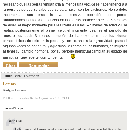
necesario que las perras tengan cría al menos una vez.-Si se hace tener cría a
la perra es porque se sabe que se va a hacer con los cachorros. No se debe
incrementar aún más la ya excesiva población de perros
abandonados.Debido a que el celo en las perras aparece entre los 6-8 meses
de edad, el mejor momento para realizarla es a los 6-7 meses de edad.-Si se
realiza posteriormente al primer celo, el momento ideal es el período de
anestro, es decir 3 meses después de haberse terminado los signos
característicos de celo en la perra. y en cuanto a la agrecividad pues si
algunas veces se ponen muy agresivas , es como en los humanos,las mujeres
al tener su cambio hormonal por su periodo menstrual cambian su estado de
animo. así que suerte con tu perrita !!!
Citar
Denunciar
mensaje
Titulo:
sobre la castración
Lemmy
Antiguo Usuario
Publicado: Tuesday 07 de August de 2012, 09:14
diamond98 dijo:
zegio dijo:
Hola, bueno el jueves le vino su segundo celo a mi perra y hablé con la