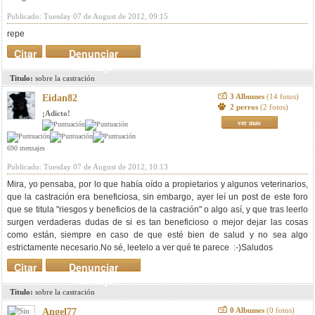
Publicado: Tuesday 07 de August de 2012, 09:15
repe
Citar
Denunciar
mensaje
Titulo:
sobre la castración
3 Albumes
(14 fotos)
Eidan82
2 perros
(2 fotos)
¡Adicto!
ver mas
690 mensajes
Publicado: Tuesday 07 de August de 2012, 10:13
Mira, yo pensaba, por lo que había oído a propietarios y algunos veterinarios,
que la castración era beneficiosa, sin embargo, ayer leí un post de este foro
que se titula "riesgos y beneficios de la castración" o algo así, y que tras leerlo
surgen verdaderas dudas de si es tan beneficioso o mejor dejar las cosas
como están, siempre en caso de que esté bien de salud y no sea algo
estrictamente necesario.No sé, leetelo a ver qué te parece :-)Saludos
Citar
Denunciar
mensaje
Titulo:
sobre la castración
0 Albumes
(0 fotos)
Angel77