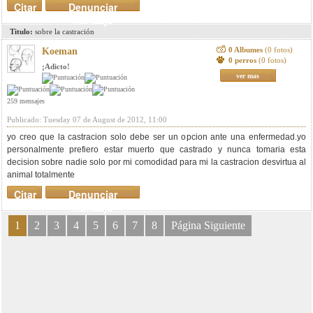
Citar
Denunciar
mensaje
Titulo:
sobre la castración
0 Albumes
(0 fotos)
Koeman
0 perros
(0 fotos)
¡Adicto!
ver mas
259 mensajes
Publicado: Tuesday 07 de August de 2012, 11:00
yo creo que la castracion solo debe ser un opcion ante una enfermedad.yo
personalmente prefiero estar muerto que castrado y nunca tomaria esta
decision sobre nadie solo por mi comodidad para mi la castracion desvirtua al
animal totalmente
Citar
Denunciar
mensaje
1
2
3
4
5
6
7
8
Página Siguiente