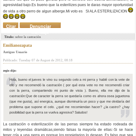
agresividad bajo.Es bueno que la esterilizes pues le daras mayor oportunidad
de vida a otro perro de algun alberge.Mi voto es SI ALA ESTERILIZACION
Citar
Denunciar
mensaje
Titulo:
sobre la castración
Emilianozapata
Antiguo Usuario
Publicado: Tuesday 07 de August de 2012, 08:18
zegio dijo:
Hola, bueno el jueves le vino su segundo celo a mi perra y hablé con la vete de
ello y me recomendó la castración ( por qué esta vete no me recomendó criar
con la perra, compartiendo mi punto de vista ). Bueno, ella me dijo de la
castración:Que de caracter la perra se quedaría como es ahora osea juguetona
(que me gusta), así energica, aunque disminuiría un poco y que me olvidaría del
problema que supone el celo. ¿qué me recomiendan hacer? ¿la castro? ¿hay
posibilidad que la perra se vuelva agresiva? Saludos!
La castración o esterilización de las perras siempre ha estado rodeada de
mitos y leyendas dramáticas,siendo falsas la mayoría de ellas:-Si se hace
tener cría a una perra es porque los propietarios lo desean. Es falso que sea