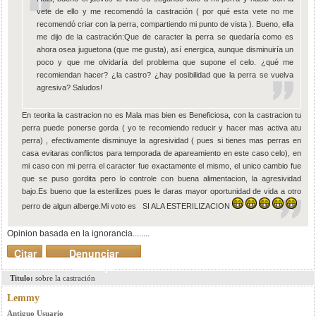
vete de ello y me recomendó la castración ( por qué esta vete no me
recomendó criar con la perra, compartiendo mi punto de vista ). Bueno, ella
me dijo de la castración:Que de caracter la perra se quedaría como es
ahora osea juguetona (que me gusta), así energica, aunque disminuiría un
poco y que me olvidaría del problema que supone el celo. ¿qué me
recomiendan hacer? ¿la castro? ¿hay posibilidad que la perra se vuelva
agresiva? Saludos!
En teorita la castracion no es Mala mas bien es Beneficiosa, con la castracion tu
perra puede ponerse gorda ( yo te recomiendo reducir y hacer mas activa atu
perra) , efectivamente disminuye la agresividad ( pues si tienes mas perras en
casa evitaras conflictos para temporada de apareamiento en este caso celo), en
mi caso con mi perra el caracter fue exactamente el mismo, el unico cambio fue
que se puso gordita pero lo controle con buena alimentacion, la agresividad
bajo.Es bueno que la esterilizes pues le daras mayor oportunidad de vida a otro
perro de algun alberge.Mi voto es SI ALA ESTERILIZACION
Opinion basada en la ignorancia........
Citar
Denunciar
mensaje
Titulo:
sobre la castración
Lemmy
Antiguo Usuario