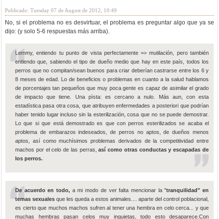
Publicado: Tuesday 07 de August de 2012, 10:49
No, si el problema no es desvirtuar, el problema es preguntar algo que ya se
dijo: (y solo 5-6 respuestas más arriba).
Lemmy, entiendo tu punto de vista perfectamente => mutilación, pero también
entiendo que, sabiendo el tipo de dueño medio que hay en este país, todos los
perros que no compitan/sean buenos para criar deberían castrarse entre los 6 y
8 meses de edad. Lo de beneficios o problemas en cuanto a la salud hablamos
de porcentajes tan pequeños que muy poca gente es capaz de asimilar el grado
de impacto que tiene. Una pìsta: es cercano a nulo. Más aun, con esta
estadística pasa otra cosa, que atribuyen enfermedades a posteriori que podrían
haber tenido lugar incluso sin la esterilización, cosa que no se puede demostrar.
Lo que si que está demostrado es que con perros esterilizados se acaba el
problema de embarazos indeseados, de perros no aptos, de dueños menos
aptos, así como muchísimos problemas derivados de la competitividad entre
machos por el celo de las perras,
así como otras conductas y escapadas de
los perros.
De acuerdo en todo,
a mi modo de ver falta mencionar la "
tranquilidad" en
temas sexuales
que les queda a estos animales.... aparte del control poblacional,
es cierto que muchos machos sufren al tener una hembra en celo cerca... y que
muchas hembras pasan celos muy inquietas, todo esto desaparece.Con