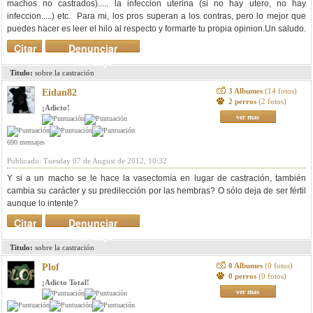
machos no castrados)..... la infeccion uterina (si no hay utero, no hay
infeccion.....) etc. Para mi, los pros superan a los contras, pero lo mejor que
puedes hacer es leer el hilo al respecto y formarte tu propia opinion.Un saludo.
Citar
Denunciar
mensaje
Titulo:
sobre la castración
3 Albumes
(14 fotos)
Eidan82
2 perros
(2 fotos)
¡Adicto!
ver mas
690 mensajes
Publicado: Tuesday 07 de August de 2012, 10:32
Y si a un macho se le hace la vasectomía en lugar de castración, también
cambia su carácter y su predilección por las hembras? O sólo deja de ser fértil
aunque lo intente?
Citar
Denunciar
mensaje
Titulo:
sobre la castración
0 Albumes
(0 fotos)
Plof
0 perros
(0 fotos)
¡Adicto Total!
ver mas