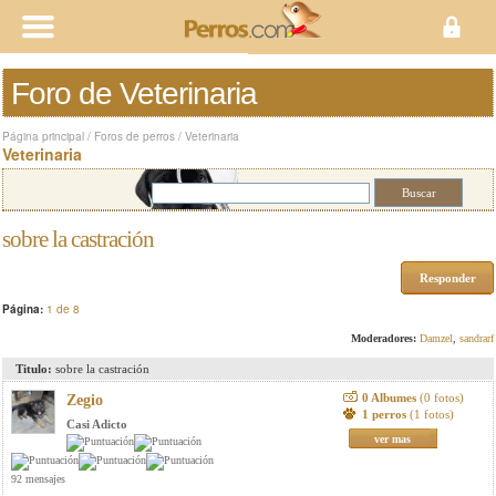
Foro de Veterinaria
Página principal
/
Foros de perros
/
Veterinaria
Veterinaria
sobre la castración
Responder
Página:
1 de 8
Moderadores:
Damzel
,
sandrarf
Titulo:
sobre la castración
0 Albumes
(0 fotos)
Zegio
1 perros
(1 fotos)
Casi Adicto
ver mas
92 mensajes