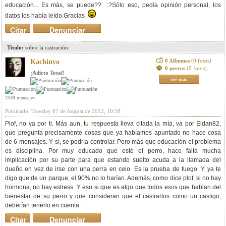
educación... Es más, se puede?? :?Sólo eso, pedía opinión personal, los
datos los había leído.Gracias
Citar
Denunciar
mensaje
Titulo:
sobre la castración
0 Albumes
(0 fotos)
Kachinvo
0 perros
(0 fotos)
¡Adicto Total!
ver mas
2539 mensajes
Publicado: Tuesday 07 de August de 2012, 10:58
Plof, no va por ti. Más aun, tu respuesta lleva citada la mía, va por Eidan82,
que pregunta precisamente cosas que ya habíamos apuntado no hace cosa
de 6 mensajes. Y sí, se podría controlar. Pero más que educación el problema
es disciplina. Por muy educado que esté el perro, hace falta mucha
implicación por su parte para que estando suelto acuda a la llamada del
dueño en vez de irse con una perra en celo. Es la prueba de fuego. Y ya te
digo que de un parque, el 90% no lo harían. Además, como dice plof, si no hay
hormona, no hay estress. Y eso si que es algo que todos esos que hablan del
bienestar de su perro y que consideran que el castrarlos como un castigo,
deberían tenerlo en cuenta.
Citar
Denunciar