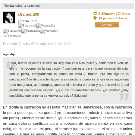
Titulo:
sobre la castración
6 Albumes
(123 fotos)
Diamond98
10 perros
(86 fotos)
¡Adicto Total!
ver mas
1648 mensajes
Publicado: Tuesday 07 de August de 2012, 08:01
zegio dijo:
Hola, bueno el jueves le vino su segundo celo a mi perra y hablé con la vete de
ello y me recomendó la castración ( por qué esta vete no me recomendó criar
con la perra, compartiendo mi punto de vista ). Bueno, ella me dijo de la
castración:Que de caracter la perra se quedaría como es ahora osea juguetona
(que me gusta), así energica, aunque disminuiría un poco y que me olvidaría del
problema que supone el celo. ¿qué me recomiendan hacer? ¿la castro? ¿hay
posibilidad que la perra se vuelva agresiva? Saludos!
En teorita la castracion no es Mala mas bien es Beneficiosa, con la castracion
tu perra puede ponerse gorda ( yo te recomiendo reducir y hacer mas activa
atu perra) , efectivamente disminuye la agresividad ( pues si tienes mas perras
en casa evitaras conflictos para temporada de apareamiento en este caso
celo), en mi caso con mi perra el caracter fue exactamente el mismo, el unico
cambio fue que se puso gordita pero lo controle con buena alimentacion, la