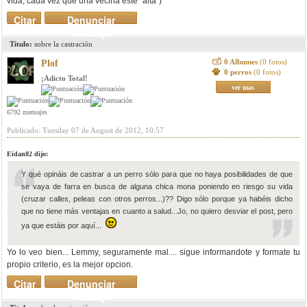
vida, cada vez que una vecina este "alta")
Citar
Denunciar
mensaje
Titulo:
sobre la castración
0 Albumes
(0 fotos)
Plof
0 perros
(0 fotos)
¡Adicto Total!
ver mas
6792 mensajes
Publicado: Tuesday 07 de August de 2012, 10:57
Eidan82 dijo:
Y qué opináis de castrar a un perro sólo para que no haya posibilidades de que
se vaya de farra en busca de alguna chica mona poniendo en riesgo su vida
(cruzar calles, peleas con otros perros...)?? Digo sólo porque ya habéis dicho
que no tiene más ventajas en cuanto a salud...Jo, no quiero desviar el post, pero
ya que estáis por aquí...
Yo lo veo bien... Lemmy, seguramente mal.... sigue informandote y formate tu
propio criterio, es la mejor opcion.
Citar
Denunciar
mensaje