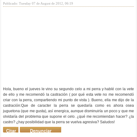
Publicado: Tuesday 07 de August de 2012, 06:19
Hola, bueno el jueves le vino su segundo celo a mi perra y hablé con la vete
de ello y me recomendó la castración ( por qué esta vete no me recomendó
criar con la perra, compartiendo mi punto de vista ). Bueno, ella me dijo de la
castración:Que de caracter la perra se quedaría como es ahora osea
juguetona (que me gusta), así energica, aunque disminuiría un poco y que me
olvidaría del problema que supone el celo. ¿qué me recomiendan hacer? ¿la
castro? ¿hay posibilidad que la perra se vuelva agresiva? Saludos!
Citar
Denunciar
mensaje