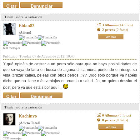
Citar
Denunciar
mensaje
Titulo:
sobre la castración
3 Albumes
(14 fotos)
Eidan82
2 perros
(2 fotos)
¡Adicto!
ver mas
690 mensajes
Publicado: Tuesday 07 de August de 2012, 10:43
Y qué opináis de castrar a un perro sólo para que no haya posibilidades de
que se vaya de farra en busca de alguna chica mona poniendo en riesgo su
vida (cruzar calles, peleas con otros perros...)?? Digo sólo porque ya habéis
dicho que no tiene más ventajas en cuanto a salud...Jo, no quiero desviar el
post, pero ya que estáis por aquí...
Citar
Denunciar
mensaje
Titulo:
sobre la castración
0 Albumes
(0 fotos)
Kachinvo
0 perros
(0 fotos)
¡Adicto Total!
ver mas
2539 mensajes